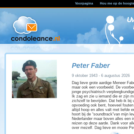
Voorpagina
Hou me op de hoogt
U
Peter Faber
9 oktober 1943 - 6 augustus 2026
Dag lieve grote aardige Meneer Fabe
maar ook een voorbeeld. De voorbeel
jonge psychiatrisch verpleegkundige 
Ik zag en zie u iemand die er zijn
zichzelf te bevrijden. Dat heb ik bij 
opvoeding ook bent, hoeveel fouten 
altijd hoop en alles valt met liefde
hoort bij de “soundtrack”van mijn le
Nederlander maar boven alles een in
reizen op deze aarde. Dank voor all
over mezelf. Dag lieve en mooie Pet