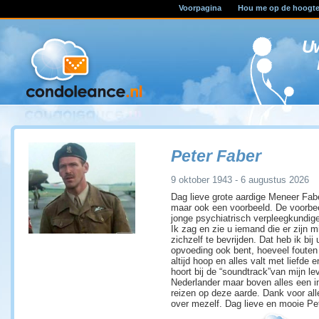
Voorpagina
Hou me op de hoogt
U
Peter Faber
9 oktober 1943 - 6 augustus 2026
Dag lieve grote aardige Meneer Fabe
maar ook een voorbeeld. De voorbeel
jonge psychiatrisch verpleegkundige 
Ik zag en zie u iemand die er zijn
zichzelf te bevrijden. Dat heb ik bij 
opvoeding ook bent, hoeveel fouten 
altijd hoop en alles valt met liefde
hoort bij de “soundtrack”van mijn le
Nederlander maar boven alles een in
reizen op deze aarde. Dank voor all
over mezelf. Dag lieve en mooie Pet