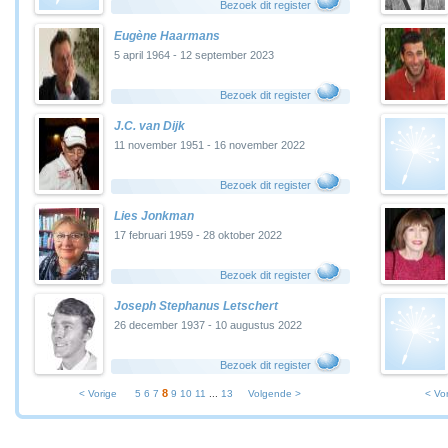
Bezoek dit register
Eugène Haarmans
5 april 1964 - 12 september 2023
Bezoek dit register
J.C. van Dijk
11 november 1951 - 16 november 2022
Bezoek dit register
Lies Jonkman
17 februari 1959 - 28 oktober 2022
Bezoek dit register
Joseph Stephanus Letschert
26 december 1937 - 10 augustus 2022
Bezoek dit register
8
< Vorige
5
6
7
9
10
11
...
13
Volgende >
< Vo