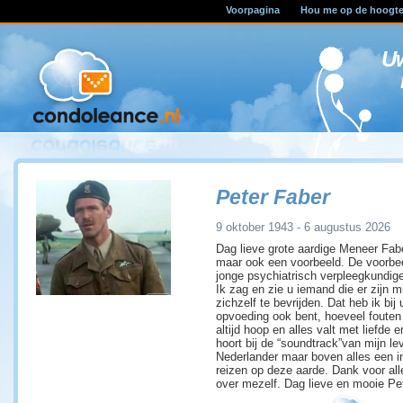
Voorpagina
Hou me op de hoogt
U
Peter Faber
9 oktober 1943 - 6 augustus 2026
Dag lieve grote aardige Meneer Fabe
maar ook een voorbeeld. De voorbeel
jonge psychiatrisch verpleegkundige 
Ik zag en zie u iemand die er zijn
zichzelf te bevrijden. Dat heb ik bij 
opvoeding ook bent, hoeveel fouten 
altijd hoop en alles valt met liefde
hoort bij de “soundtrack”van mijn le
Nederlander maar boven alles een in
reizen op deze aarde. Dank voor all
over mezelf. Dag lieve en mooie Pet