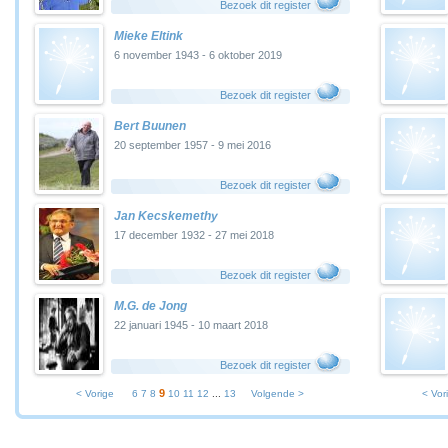
Bezoek dit register
Mieke Eltink
6 november 1943 - 6 oktober 2019
Bezoek dit register
Bert Buunen
20 september 1957 - 9 mei 2016
Bezoek dit register
Jan Kecskemethy
17 december 1932 - 27 mei 2018
Bezoek dit register
M.G. de Jong
22 januari 1945 - 10 maart 2018
Bezoek dit register
9
< Vorige
6
7
8
10
11
12
...
13
Volgende >
< Vor