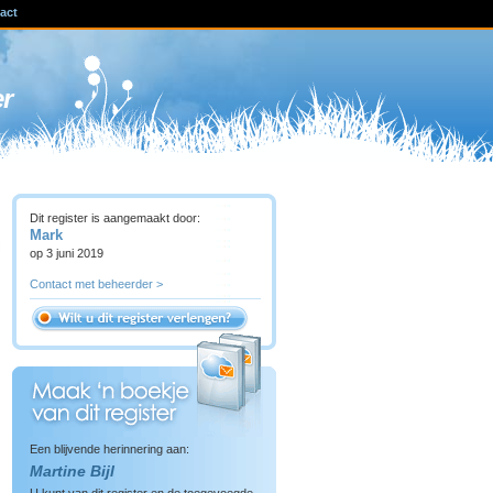
act
ven
er
Dit register is aangemaakt door:
Mark
op 3 juni 2019
Contact met beheerder >
Een blijvende herinnering aan:
Martine Bijl