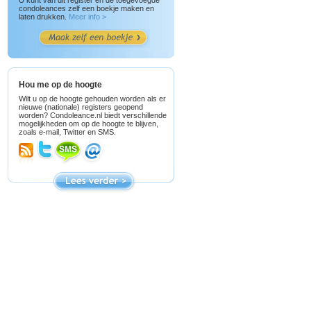
U kunt van dit register en de toegevoegde
condoleances zelf een boekje maken en
laten drukken.
Meer info >
Hou me op de hoogte
Wilt u op de hoogte gehouden worden als er
nieuwe (nationale) registers geopend
worden? Condoleance.nl biedt verschillende
mogelijkheden om op de hoogte te blijven,
zoals e-mail, Twitter en SMS.