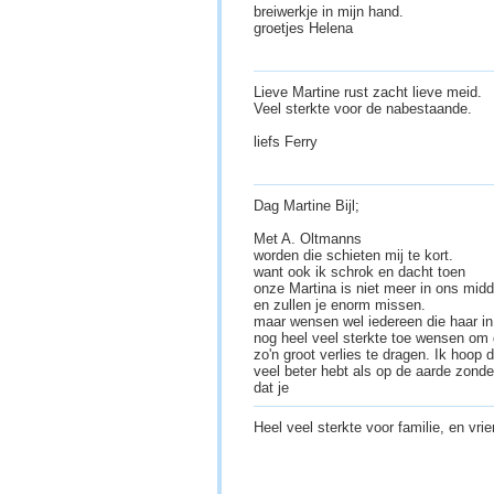
breiwerkje in mijn hand.
groetjes Helena
Lieve Martine rust zacht lieve meid.
Veel sterkte voor de nabestaande.
liefs Ferry
Dag Martine Bijl;
Met A. Oltmanns
worden die schieten mij te kort.
want ook ik schrok en dacht toen
onze Martina is niet meer in ons midd
en zullen je enorm missen.
maar wensen wel iedereen die haar in
nog heel veel sterkte toe wensen om
zo'n groot verlies te dragen. Ik hoop 
veel beter hebt als op de aarde zonder
dat je
Heel veel sterkte voor familie, en vri