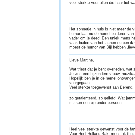
veel sterkte voor allen die haar lief w
Het zonnetje in huis is niet meer de 
humor laat nu de hemel bulderen van 
vader om je deed. Een uniek mens hee
vaak huilen van het lachen nu ben ik
moest de humor van Bijl hebben ,liev
Lieve Martine,
Wat triest dat je bent overleden, wat 
Je was een bijzondere vrouw, muzikaa
Hopelijk ben je in de hemel ontvangen 
voorgegaan.
Veel sterkte toegewenst aan Berend.
zo getalenteerd. zo geliefd. Wat jamm
missen een bijzonder persoon.
Heel veel sterkte gewenst voor de fa
Voor Heel Holland Bakt moest ik thui