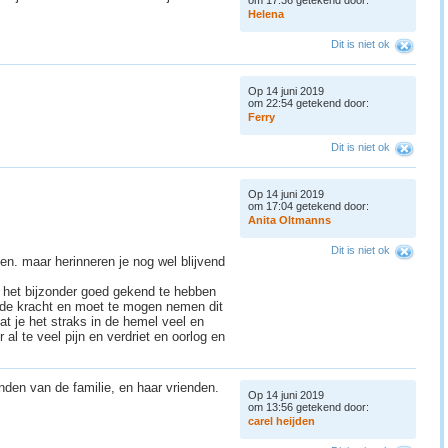
om 17:36 getekend door:
H
e
l
e
n
a
Dit is niet ok
Op 14 juni 2019
om 22:54 getekend door:
F
e
r
r
y
Dit is niet ok
Op 14 juni 2019
om 17:04 getekend door:
A
n
i
t
a
O
l
t
m
a
n
n
s
Dit is niet ok
en. maar herinneren je nog wel blijvend
 het bijzonder goed gekend te hebben
 de kracht en moet te mogen nemen dit
dat je het straks in de hemel veel en
 al te veel pijn en verdriet en oorlog en
enden van de familie, en haar vrienden.
Op 14 juni 2019
om 13:56 getekend door:
c
a
r
e
l
h
e
i
j
d
e
n