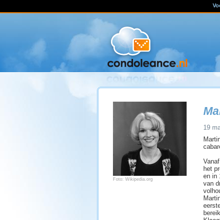
Vo
Mar
19 ma
Marti
cabare
Vanaf
het p
en in
Foto: Wikipedia.org
van d
volho
Marti
eerste
berei