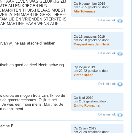
N,HAAR LEVEN WAS GELUKKIG ZIJ
Op 9 september 2019
MTE ALLEN KREGEN HUN
om 19:55 getekend door:
LE MARKTEN THUIS.HELAAS MOEST
A
l
i
e
T
o
l
e
n
a
a
r
s
.
E VERLATEN.MAAR DE GEEST HEEFT
AMILIE EN VRIENDEN STERKTE IS
Dit is niet ok
AAR MARTINE HAAR WENS.ALIE
Op 16 augustus 2019
om 22:58 getekend door:
waarvan wij helaas afscheid hebben
M
a
r
g
a
r
e
t
v
a
n
d
e
n
H
e
r
i
k
Dit is niet ok
stisch en goed actrice! Heeft schwung
Op 22 juli 2019
om 22:42 getekend door:
V
i
c
t
o
r
D
r
o
o
p
Dit is niet ok
w dierbaren mogen trots zijn. Ik leerde
Op 8 juli 2019
 de groentereclames. Olijk is het
om 2:59 getekend door:
k. Je was een mooi mens, Martine. Je
E
m
i
l
i
o
R
o
m
a
g
n
a
een compliment.
Dit is niet ok
artine Bijl
Op 27 juni 2019
om 21:39 getekend door: