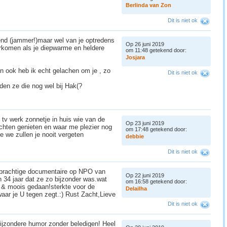
B
e
r
l
i
n
d
a
v
a
n
Z
o
n
Dit is niet ok
kend (jammer!)maar wel van je optredens
Op 26 juni 2019
rkomen als je diepwarme en heldere
om 11:48 getekend door:
J
o
s
j
a
r
a
en ook heb ik echt gelachen om je , zo
Dit is niet ok
den ze die nog wel bij Hak(?
 tv werk zonnetje in huis wie van de
Op 23 juni 2019
ochten genieten en waar me plezier nog
om 17:48 getekend door:
ne we zullen je nooit vergeten
d
e
b
b
i
e
Dit is niet ok
 prachtige documentaire op NPO van
Op 22 juni 2019
 34 jaar dat ze zo bijzonder was.wat
om 16:58 getekend door:
 & moois gedaan!sterkte voor de
D
e
l
a
i
l
h
a
aar je U tegen zegt.:) Rust Zacht,Lieve
Dit is niet ok
 bijzondere humor zonder beledigen! Heel