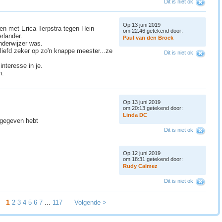
Dit is niet ok
Op 13 juni 2019
en met Erica Terpstra tegen Hein
om 22:46 getekend door:
rlander.
P
a
u
l
v
a
n
d
e
n
B
r
o
e
k
onderwijzer was.
liefd zeker op zo'n knappe meester...ze
Dit is niet ok
nteresse in je.
n.
Op 13 juni 2019
om 20:13 getekend door:
L
i
n
d
a
D
C
 gegeven hebt
Dit is niet ok
Op 12 juni 2019
om 18:31 getekend door:
R
u
d
y
C
a
l
m
e
z
Dit is niet ok
1
2
3
4
5
6
7
...
117
Volgende >