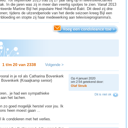
lied. Tot september 2013 trad zij 27 jaar lang op in televisiereclames
ak. In die jaren was zij in meer dan veertig spotjes te zien. Vanaf 2013
teerde Martine Bijl het populaire Heel Holland Bakt. Dit deed zij drie
enen; tijdens de uitzendperiode van het derde seizoen kreeg Bijl een
nbloeding en stopte zij haar medewerking aan televisieprogramma's.
1 t/m 20 van
2338
Volgende >
ooral in je rol als Catharina Bovenkerk
Op 4 januari 2020
 Bovenkerk (Kraaijkamp senior)
om 2:54 getekend door:
O
l
a
f
S
t
r
u
i
k
horen.. je had een sympathieke
Dit is niet ok
 aan het lachen.
n zo goed mogelijk herstel voor jou. Ik
 ons heen moest gaan ...
il ik condoleren met het verlies.