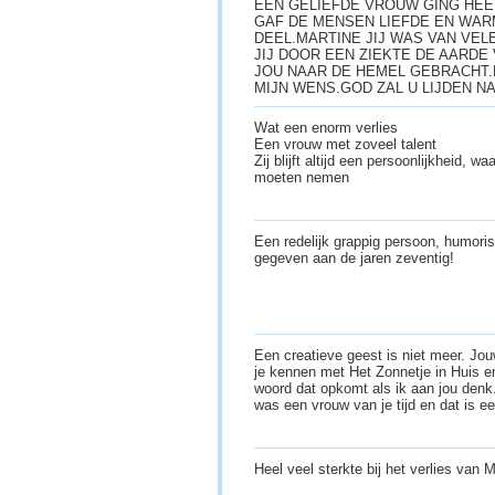
EEN GELIEFDE VROUW GING HEE
GAF DE MENSEN LIEFDE EN WAR
DEEL.MARTINE JIJ WAS VAN VE
JIJ DOOR EEN ZIEKTE DE AARD
JOU NAAR DE HEMEL GEBRACHT.F
MIJN WENS.GOD ZAL U LIJDEN N
Wat een enorm verlies
Een vrouw met zoveel talent
Zij blijft altijd een persoonlijkheid, 
moeten nemen
Een redelijk grappig persoon, humori
gegeven aan de jaren zeventig!
Een creatieve geest is niet meer. Jou
je kennen met Het Zonnetje in Huis en
woord dat opkomt als ik aan jou den
was een vrouw van je tijd en dat is 
Heel veel sterkte bij het verlies van M