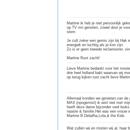
Martine ik heb je niet persoonlijk ge
op TV mn genoten, zowel door je voo
stem.
Je zult zeker een gemis zijn bij Hak 
energiek en luchtig als je kon zijn.
Zo is er geen tweede reclamester, vin
Martine Rust zacht!
Lieve Martine bedankt voor het mooie
drie heel holland bakt waarvan wij m
op terug kijken rust zacht lieve Marti
Allemaal konden we genieten,van de
MAX.(npogemist) ik wist niet met mijn
heeft deze dame bijzonder veel leuks
naaste & familie.Het was een vrouw w
Martine B.Delailha,Lola,& the Kids
Wat zullen wij en misten wij al, haar