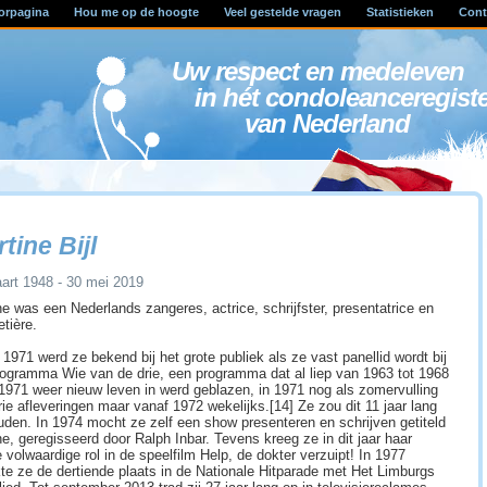
orpagina
Hou me op de hoogte
Veel gestelde vragen
Statistieken
Cont
Uw respect en medele
in hét condoleanceregist
van Nederland
tine Bijl
art 1948 - 30 mei 2019
ne was een Nederlands zangeres, actrice, schrijfster, presentatrice en
tière.
 1971 werd ze bekend bij het grote publiek als ze vast panellid wordt bij
rogramma Wie van de drie, een programma dat al liep van 1963 tot 1968
 1971 weer nieuw leven in werd geblazen, in 1971 nog als zomervulling
rie afleveringen maar vanaf 1972 wekelijks.[14] Ze zou dit 11 jaar lang
uden. In 1974 mocht ze zelf een show presenteren en schrijven getiteld
ne, geregisseerd door Ralph Inbar. Tevens kreeg ze in dit jaar haar
 volwaardige rol in de speelfilm Help, de dokter verzuipt! In 1977
kte ze de dertiende plaats in de Nationale Hitparade met Het Limburgs