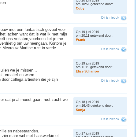
Op 20 juni 2019
aren.
om 10:51 getekend door:
C
o
b
y
Dit is niet ok
vrouw met een fantastisch gevoel voor
Op 19 juni 2019
het lachen,want dat is wat ik met mijn
om 20:11 getekend door:
ft ons verlaten,voorheen liet je me
F
r
a
n
k
 verdrietig om uw heengaan. Kortom je
e Mevrouw Martine rust in vrede
Dit is niet ok
Op 19 juni 2019
om 11:19 getekend door:
zullen we je missen...
E
l
i
z
e
S
c
h
a
r
r
o
o
l, creatief en warm.
door collega artiesten die je zijn
Dit is niet ok
er dat je al moest gaan. rust zacht we
Op 18 juni 2019
om 16:43 getekend door:
S
o
n
j
a
Dit is niet ok
milie en nabestaanden.
Op 17 juni 2019
s zijn maar wel met haakwerkje of