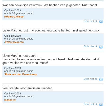
Wat een geweldige vakvrouw. We hebben van je genoten. Rust zacht
Op 3 juni 2019
om 14:10 getekend door:
R
o
b
e
r
t
G
i
e
l
i
s
s
e
Dit is niet ok
Lieve Martine, rust in vrede, wat erg dat je het toch niet gered hebt,xxx
Op 3 juni 2019
om 14:10 getekend door:
J
W
e
s
t
e
r
v
o
o
r
d
e
Dit is niet ok
Lieve Martine, rust zacht.
Beste familie en nabestaanden: gecondoleerd. Heel veel sterkte met dit
grote verlies van een mooi mens!
Op 3 juni 2019
om 14:10 getekend door:
S
i
l
v
i
a
v
a
n
d
e
n
B
o
v
e
n
k
a
m
p
Dit is niet ok
Veel sterkte voor familie en vrienden.
Op 3 juni 2019
om 14:10 getekend door:
M
a
r
i
a
n
n
e
Dit is niet ok