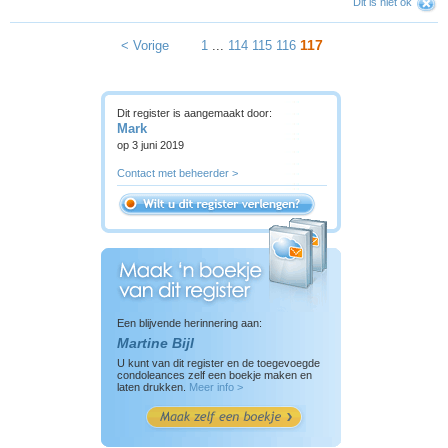
Dit is niet ok
117
< Vorige
1
...
114
115
116
Dit register is aangemaakt door:
Mark
op 3 juni 2019
Contact met beheerder >
Een blijvende herinnering aan:
Martine Bijl
U kunt van dit register en de toegevoegde
condoleances zelf een boekje maken en
laten drukken.
Meer info >