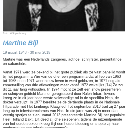
Foto: Wikipedia.org
Martine Bijl
19 maart 1948 - 30 mei 2019
Martine was een Nederlands zangeres, actrice, schrijfster, presentatrice
en cabaretière.
Vanaf 1971 werd ze bekend bij het grote publiek als ze vast panellid wordt
bij het programma Wie van de drie, een programma dat al liep van 1963
tot 1968 en in 1971 weer nieuw leven in werd geblazen, in 1971 nog als
zomervulling van drie afleveringen maar vanaf 1972 wekelijks.[14] Ze zou
dit 11 jaar lang volhouden. In 1974 mocht ze zelf een show presenteren
en schrijven getiteld Martine, geregisseerd door Ralph Inbar. Tevens
kreeg ze in dit jaar haar eerste volwaardige rol in de speelfilm Help, de
dokter verzuipt! In 1977 bereikte ze de dertiende plaats in de Nationale
Hitparade met Het Limburgs Klaaglied. Tot september 2013 trad zij 27 jaar
lang op in televisiereclames van Hak. In die jaren was zij in meer dan
veertig spotjes te zien. Vanaf 2013 presenteerde Martine Bijl het populaire
Heel Holland Bakt. Dit deed zij drie seizoenen; tijdens de uitzendperiode
van het derde seizoen kreeg Bijl een hersenbloeding en stopte zij haar
medewerking aan televisieprogramma's.