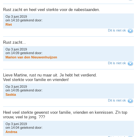
Rust zacht en heel veel sterkte voor de nabestaanden.
Op 3 juni 2019
om 14:10 getekend door:
R
i
e
t
Dit is niet ok
Rust zacht...
Op 3 juni 2019
om 14:09 getekend door:
M
a
r
i
o
n
v
a
n
d
e
n
N
i
e
u
w
e
n
h
u
i
j
z
e
n
Dit is niet ok
Lieve Martine, rust nu maar uit. Je hebt het verdiend.
Veel sterkte voor familie en vrienden!
Op 3 juni 2019
om 14:05 getekend door:
S
a
s
k
i
a
Dit is niet ok
Heel veel sterkte gewenst voor familie, vrienden en kennissen. Z'n top
vrouw, veel te jong. ???
Op 3 juni 2019
om 14:04 getekend door:
A
n
d
r
e
a