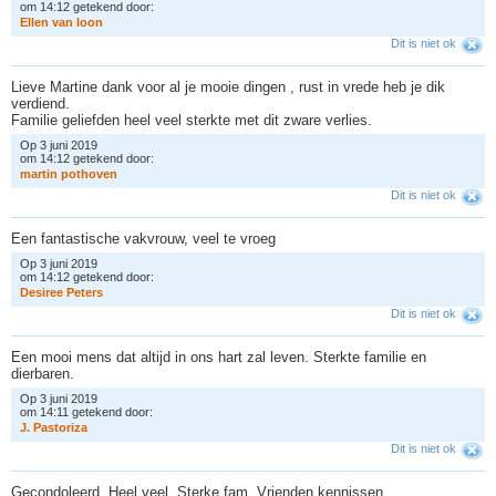
om 14:12 getekend door:
E
l
l
e
n
v
a
n
l
o
o
n
Dit is niet ok
Lieve Martine dank voor al je mooie dingen , rust in vrede heb je dik
verdiend.
Familie geliefden heel veel sterkte met dit zware verlies.
Op 3 juni 2019
om 14:12 getekend door:
m
a
r
t
i
n
p
o
t
h
o
v
e
n
Dit is niet ok
Een fantastische vakvrouw, veel te vroeg
Op 3 juni 2019
om 14:12 getekend door:
D
e
s
i
r
e
e
P
e
t
e
r
s
Dit is niet ok
Een mooi mens dat altijd in ons hart zal leven. Sterkte familie en
dierbaren.
Op 3 juni 2019
om 14:11 getekend door:
J
.
P
a
s
t
o
r
i
z
a
Dit is niet ok
Gecondoleerd. Heel veel. Sterke.fam. Vrienden kennissen