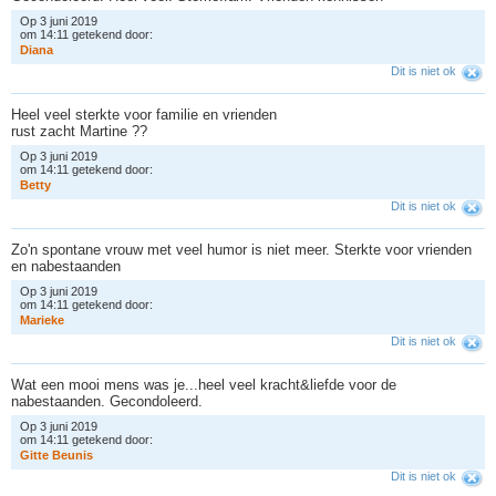
Op 3 juni 2019
om 14:11 getekend door:
D
i
a
n
a
Dit is niet ok
Heel veel sterkte voor familie en vrienden
rust zacht Martine ??
Op 3 juni 2019
om 14:11 getekend door:
B
e
t
t
y
Dit is niet ok
Zo'n spontane vrouw met veel humor is niet meer. Sterkte voor vrienden
en nabestaanden
Op 3 juni 2019
om 14:11 getekend door:
M
a
r
i
e
k
e
Dit is niet ok
Wat een mooi mens was je...heel veel kracht&liefde voor de
nabestaanden. Gecondoleerd.
Op 3 juni 2019
om 14:11 getekend door:
G
i
t
t
e
B
e
u
n
i
s
Dit is niet ok