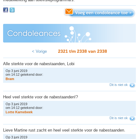
2321 t/m 2338 van
2338
< Vorige
Alle sterkte voor de nabestaanden, Lobi
Op 3 juni 2019
om 14:12 getekend door:
B
r
a
m
Dit is niet ok
Heel veel sterkte voor de nabestaanden!?
Op 3 juni 2019
om 14:12 getekend door:
L
o
t
t
e
K
a
r
n
e
b
e
e
k
Dit is niet ok
Lieve Martine rust zacht en heel veel sterkte voor de nabestaanden.
Op 3 juni 2019