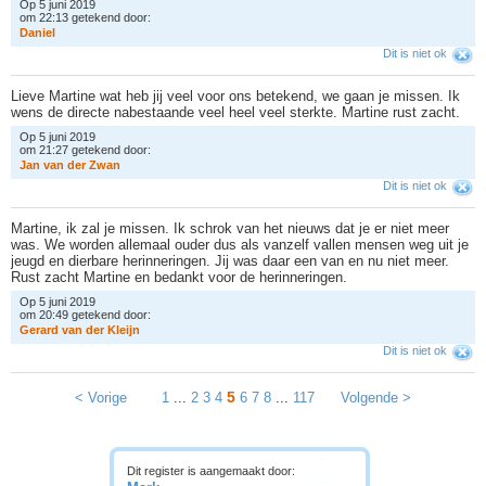
Op 5 juni 2019
om 22:13 getekend door:
D
a
n
i
e
l
Dit is niet ok
Lieve Martine wat heb jij veel voor ons betekend, we gaan je missen. Ik
wens de directe nabestaande veel heel veel sterkte. Martine rust zacht.
Op 5 juni 2019
om 21:27 getekend door:
J
a
n
v
a
n
d
e
r
Z
w
a
n
Dit is niet ok
Martine, ik zal je missen. Ik schrok van het nieuws dat je er niet meer
was. We worden allemaal ouder dus als vanzelf vallen mensen weg uit je
jeugd en dierbare herinneringen. Jij was daar een van en nu niet meer.
Rust zacht Martine en bedankt voor de herinneringen.
Op 5 juni 2019
om 20:49 getekend door:
G
e
r
a
r
d
v
a
n
d
e
r
K
l
e
i
j
n
Dit is niet ok
5
< Vorige
1
...
2
3
4
6
7
8
...
117
Volgende >
Dit register is aangemaakt door: