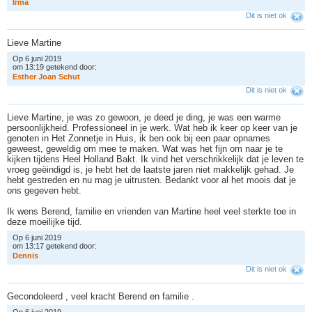
I
r
m
a
Dit is niet ok
Lieve Martine
Op 6 juni 2019
om 13:19 getekend door:
E
s
t
h
e
r
J
o
a
n
S
c
h
u
t
Dit is niet ok
Lieve Martine, je was zo gewoon, je deed je ding, je was een warme
persoonlijkheid. Professioneel in je werk. Wat heb ik keer op keer van je
genoten in Het Zonnetje in Huis, ik ben ook bij een paar opnames
geweest, geweldig om mee te maken. Wat was het fijn om naar je te
kijken tijdens Heel Holland Bakt. Ik vind het verschrikkelijk dat je leven te
vroeg geëindigd is, je hebt het de laatste jaren niet makkelijk gehad. Je
hebt gestreden en nu mag je uitrusten. Bedankt voor al het moois dat je
ons gegeven hebt.
Ik wens Berend, familie en vrienden van Martine heel veel sterkte toe in
deze moeilijke tijd.
Op 6 juni 2019
om 13:17 getekend door:
D
e
n
n
i
s
Dit is niet ok
Gecondoleerd , veel kracht Berend en familie .
Op 6 juni 2019