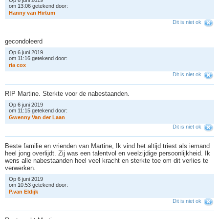
om 13:06 getekend door:
H
a
n
n
y
v
a
n
H
i
r
t
u
m
Dit is niet ok
gecondoleerd
Op 6 juni 2019
om 11:16 getekend door:
r
i
a
c
o
x
Dit is niet ok
RIP Martine. Sterkte voor de nabestaanden.
Op 6 juni 2019
om 11:15 getekend door:
G
w
e
n
n
y
V
a
n
d
e
r
L
a
a
n
Dit is niet ok
Beste familie en vrienden van Martine, Ik vind het altijd triest als iemand
heel jong overlijdt. Zij was een talentvol en veelzijdige persoonlijkheid. Ik
wens alle nabestaanden heel veel kracht en sterkte toe om dit verlies te
verwerken.
Op 6 juni 2019
om 10:53 getekend door:
P
.
v
a
n
E
l
d
i
j
k
Dit is niet ok