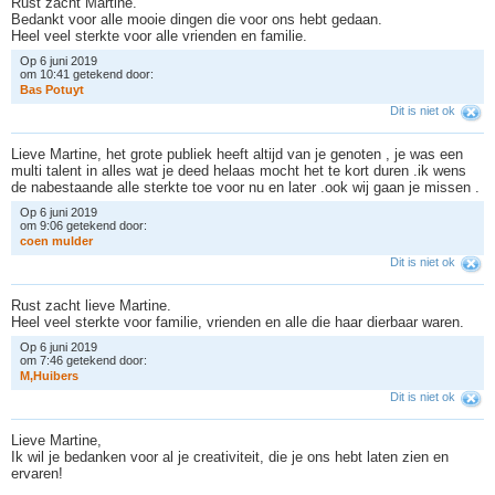
Rust zacht Martine.
Bedankt voor alle mooie dingen die voor ons hebt gedaan.
Heel veel sterkte voor alle vrienden en familie.
Op 6 juni 2019
om 10:41 getekend door:
B
a
s
P
o
t
u
y
t
Dit is niet ok
Lieve Martine, het grote publiek heeft altijd van je genoten , je was een
multi talent in alles wat je deed helaas mocht het te kort duren .ik wens
de nabestaande alle sterkte toe voor nu en later .ook wij gaan je missen .
Op 6 juni 2019
om 9:06 getekend door:
c
o
e
n
m
u
l
d
e
r
Dit is niet ok
Rust zacht lieve Martine.
Heel veel sterkte voor familie, vrienden en alle die haar dierbaar waren.
Op 6 juni 2019
om 7:46 getekend door:
M
,
H
u
i
b
e
r
s
Dit is niet ok
Lieve Martine,
Ik wil je bedanken voor al je creativiteit, die je ons hebt laten zien en
ervaren!