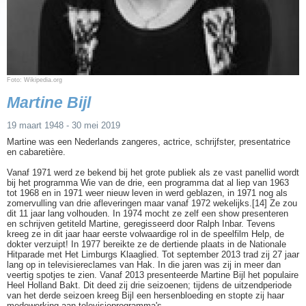
Foto: Wikipedia.org
Martine Bijl
19 maart 1948 - 30 mei 2019
Martine was een Nederlands zangeres, actrice, schrijfster, presentatrice
en cabaretière.
Vanaf 1971 werd ze bekend bij het grote publiek als ze vast panellid wordt
bij het programma Wie van de drie, een programma dat al liep van 1963
tot 1968 en in 1971 weer nieuw leven in werd geblazen, in 1971 nog als
zomervulling van drie afleveringen maar vanaf 1972 wekelijks.[14] Ze zou
dit 11 jaar lang volhouden. In 1974 mocht ze zelf een show presenteren
en schrijven getiteld Martine, geregisseerd door Ralph Inbar. Tevens
kreeg ze in dit jaar haar eerste volwaardige rol in de speelfilm Help, de
dokter verzuipt! In 1977 bereikte ze de dertiende plaats in de Nationale
Hitparade met Het Limburgs Klaaglied. Tot september 2013 trad zij 27 jaar
lang op in televisiereclames van Hak. In die jaren was zij in meer dan
veertig spotjes te zien. Vanaf 2013 presenteerde Martine Bijl het populaire
Heel Holland Bakt. Dit deed zij drie seizoenen; tijdens de uitzendperiode
van het derde seizoen kreeg Bijl een hersenbloeding en stopte zij haar
medewerking aan televisieprogramma's.