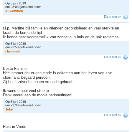
Op 5 juni 2019
om 23:03 getekend door:
A
.
S
O
m
m
e
n
Dit is niet ok
r.i.p. Martine bijl familie en vrienden gecondoleerd en veel sterkte en
kracht de komende tijd
ik kende haar voornamelijk van zonnetje in huis en de hak reclames
Op 5 juni 2019
om 22:50 getekend door:
r
.
b
r
u
i
n
i
n
k
Dit is niet ok
Beste Familie,
Hééljammer dat er een einde is gekomen aan het leven van zo'n
charmant, begaafd persoon.
Zij heeft zóveel mensen vreugde gebracht.
Ik wens u heel veel sterkte.
Denk vooral aan de mooie herinneringen!
Op 5 juni 2019
om 22:38 getekend door:
J
o
k
e
Dit is niet ok
Rust in Vrede