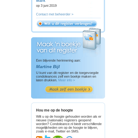
Mark
op 3 juni 2019
Contact met beheerder >
Een blijvende herinnering aan:
Martine Bijl
U kunt van dit register en de toegevoegde
condoleances zelf een boekje maken en
laten drukken.
Meer info >
Hou me op de hoogte
Wilt u op de hoogte gehouden worden als er
nieuwe (nationale) registers geopend
worden? Condoleance.nl biedt verschillende
mogelijkheden om op de hoogte te blijven,
zoals e-mail, Twitter en SMS.