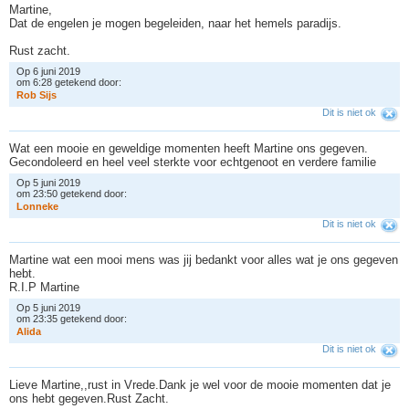
Martine,
Dat de engelen je mogen begeleiden, naar het hemels paradijs.
Rust zacht.
Op 6 juni 2019
om 6:28 getekend door:
R
o
b
S
i
j
s
Dit is niet ok
Wat een mooie en geweldige momenten heeft Martine ons gegeven.
Gecondoleerd en heel veel sterkte voor echtgenoot en verdere familie
Op 5 juni 2019
om 23:50 getekend door:
L
o
n
n
e
k
e
Dit is niet ok
Martine wat een mooi mens was jij bedankt voor alles wat je ons gegeven
hebt.
R.I.P Martine
Op 5 juni 2019
om 23:35 getekend door:
A
l
i
d
a
Dit is niet ok
Lieve Martine,,rust in Vrede.Dank je wel voor de mooie momenten dat je
ons hebt gegeven.Rust Zacht.