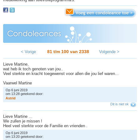
81 t/m 100 van
2338
< Vorige
Volgende >
Lieve Martine,
wat heb ik toch genoten van jou..
Veel sterkte en kracht toegewenst voor allen die jou lief waren...
Vaarwel Martine
Op 6 juni 2019
om 13:28 getekend door:
A
s
t
r
i
d
Dit is niet ok
Lieve Martine ...
We zullen je missen !
Heel veel sterkte voor de Familie en vrienden .
Op 6 juni 2019
om 13:20 getekend door: