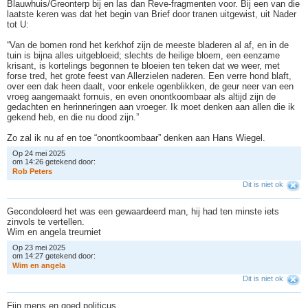
Blauwhuis/Greonterp bij en las dan Reve-fragmenten voor. Bij een van die
laatste keren was dat het begin van Brief door tranen uitgewist, uit Nader
tot U:
“Van de bomen rond het kerkhof zijn de meeste bladeren al af, en in de
tuin is bijna alles uitgebloeid; slechts de heilige bloem, een eenzame
krisant, is kortelings begonnen te bloeien ten teken dat we weer, met
forse tred, het grote feest van Allerzielen naderen. Een verre hond blaft,
over een dak heen daalt, voor enkele ogenblikken, de geur neer van een
vroeg aangemaakt fornuis, en even onontkoombaar als altijd zijn de
gedachten en herinneringen aan vroeger. Ik moet denken aan allen die ik
gekend heb, en die nu dood zijn.”
Zo zal ik nu af en toe “onontkoombaar” denken aan Hans Wiegel.
Op 24 mei 2025
om 14:26 getekend door:
R
o
b
P
e
t
e
r
s
Dit is niet ok
Gecondoleerd het was een gewaardeerd man, hij had ten minste iets
zinvols te vertellen.
Wim en angela treurniet
Op 23 mei 2025
om 14:27 getekend door:
W
i
m
e
n
a
n
g
e
l
a
Dit is niet ok
Fijn mens en goed politicus.