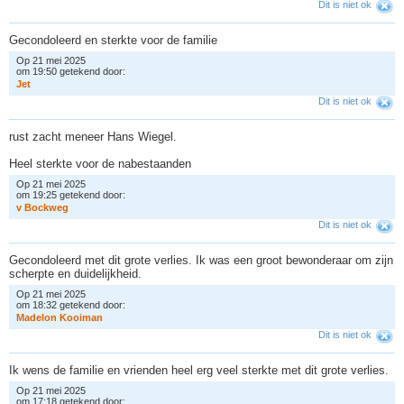
Dit is niet ok
Gecondoleerd en sterkte voor de familie
Op 21 mei 2025
om 19:50 getekend door:
J
e
t
Dit is niet ok
rust zacht meneer Hans Wiegel.
Heel sterkte voor de nabestaanden
Op 21 mei 2025
om 19:25 getekend door:
v
B
o
c
k
w
e
g
Dit is niet ok
Gecondoleerd met dit grote verlies. Ik was een groot bewonderaar om zijn
scherpte en duidelijkheid.
Op 21 mei 2025
om 18:32 getekend door:
M
a
d
e
l
o
n
K
o
o
i
m
a
n
Dit is niet ok
Ik wens de familie en vrienden heel erg veel sterkte met dit grote verlies.
Op 21 mei 2025
om 17:18 getekend door: