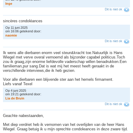
I
n
g
e
Dit is niet ok
sincères condoléances
Op 11 juni 2025
om 16:06 getekend door:
n
a
o
m
i
e
Dit is niet ok
Ik wens alle dierbaren enorm veel steun&kracht toe.Natuurlijk is Hans
Wiegel met verve overal vernoemd als bijzonder capabel politicus.Toch
zou ik graag,zijn enorme liefdevolle vaderschap willen benadrukken.Een
familieman,pur sang.Dat is wat mij het meest heeft geraakt in de
verschillende interviews,die ik heb gezien.
Voor alle dierbaren een blijvende ster aan het hemels firmament.
Liefs vanaf Texel
Op 4 juni 2025
om 19:21 getekend door:
L
i
a
d
e
B
r
u
i
n
Dit is niet ok
Geachte nabestaanden,
Met diep verdriet heb ik vernomen van het overlijden van de heer Hans
Wiegel. Graag betuig ik u mijn oprechte condoleances in deze zware tijd.