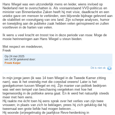
Hans Wiegel was een uitzonderlijk mens en leider, wiens invloed op
Nederland niet te overschatten is. Als vooraanstaand VVD-politicus en
minister van Binnenlandse Zaken heeft hij met visie, daadkracht en een
unieke gave om mensen te verbinden, een blijvende bijdrage geleverd aan
de stabiliteit en vooruitgang van ons land. Zijn scherpe analyses, humor
en toewijding aan de publieke zaak hebben velen geïnspireerd en zullen
voortleven in de harten van velen.
Ik wens u veel kracht en troost toe in deze periode van rouw. Moge de
mooie herinneringen aan Hans Wiegel u steun bieden.
Met respect en medeleven,
Freek
Op 24 mei 2025
om 14:30 getekend door:
F
r
e
e
k
K
e
i
j
e
r
Dit is niet ok
In mijn jonge jaren (ik was 14 toen Wiegel in de Tweede Kamer zitting
nam), was ik het oneindig met die corpsbal oneens! Later is het
goedgekomen tussen Wiegel en mij. Zijn manier van politiek bedrijven
was wel een tempel van beschaving vergeleken met hoe het
tegenwoordig in de politieke arena gaat. En ik werd het natuurlijk steeds
meer met hem eens.
Hij raakte me écht toen hij eens sprak over het verlies van zijn twee
vrouwen; in plaats van zich te beklagen, prees hij zich gelukkig dat hij
tweemaal een grote liefde had mogen beleven….
Hij woonde (on)regelmatig de jaarlijkse Reve-herdenking in