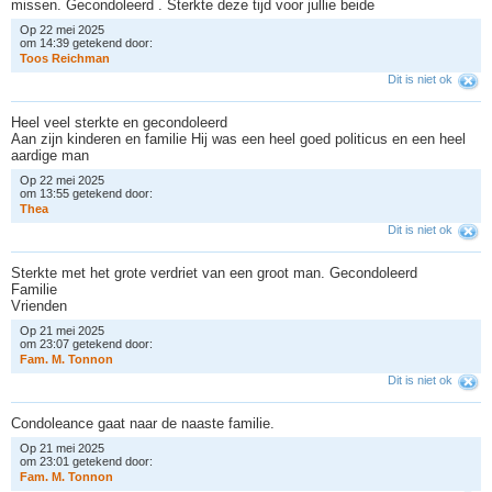
missen. Gecondoleerd . Sterkte deze tijd voor jullie beide
Op 22 mei 2025
om 14:39 getekend door:
T
o
o
s
R
e
i
c
h
m
a
n
Dit is niet ok
Heel veel sterkte en gecondoleerd
Aan zijn kinderen en familie Hij was een heel goed politicus en een heel
aardige man
Op 22 mei 2025
om 13:55 getekend door:
T
h
e
a
Dit is niet ok
Sterkte met het grote verdriet van een groot man. Gecondoleerd
Familie
Vrienden
Op 21 mei 2025
om 23:07 getekend door:
F
a
m
.
M
.
T
o
n
n
o
n
Dit is niet ok
Condoleance gaat naar de naaste familie.
Op 21 mei 2025
om 23:01 getekend door:
F
a
m
.
M
.
T
o
n
n
o
n