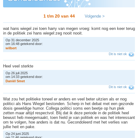
1 t/m 20 van
44
Volgende >
wat hans wiegel zei toen harry van megen vroeg: komt nog een keer terug
in de politiek zei hans wiegel:zeg nooit nooit.
Op 31 december 2025
om 16:48 getekend door:
w
i
l
b
e
r
t
Dit is niet ok
Heel veel sterkte
Op 26 juli 2025
om 14:33 getekend door:
D
a
n
i
ë
l
S
m
e
t
Dit is niet ok
Wat zou het politieke toneel er anders en veel beter uitzien als er nog
politici als Hans Wiegel bestonden. Scherp in het debat met een gezonde
dosis geweldige humor. Collega politici soms een beetje op hun plek
zetten maar altijd respectvol. Blij dat ik deze periode in de politiek heel
bewust heb meegemaakt, toen hield je van politiek en was het interessant
om te volgen, hoe anders is dat nu. Gecondoleerd met het verlies van
jullie heit en pake.
Op 24 juni 2025
om 11:46 getekend door: