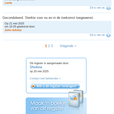
L
e
n
i
e
Dit is niet ok
Gecondoleerd. Sterkte voor nu en in de toekomst toegewenst.
Op 21 mei 2025
om 16:29 getekend door:
J
o
h
n
&
A
n
i
t
a
Dit is niet ok
1
2
3
Volgende >
Dit register is aangemaakt door:
Shobna
op 20 mei 2025
Contact met beheerder >