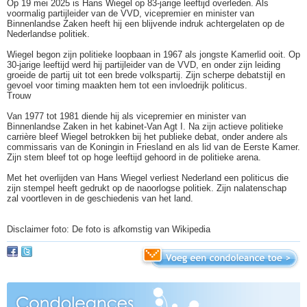
Op 19 mei 2025 is Hans Wiegel op 83-jarige leeftijd overleden. Als
voormalig partijleider van de VVD, vicepremier en minister van
Binnenlandse Zaken heeft hij een blijvende indruk achtergelaten op de
Nederlandse politiek.
Wiegel begon zijn politieke loopbaan in 1967 als jongste Kamerlid ooit. Op
30-jarige leeftijd werd hij partijleider van de VVD, en onder zijn leiding
groeide de partij uit tot een brede volkspartij. Zijn scherpe debatstijl en
gevoel voor timing maakten hem tot een invloedrijk politicus.
Trouw
Van 1977 tot 1981 diende hij als vicepremier en minister van
Binnenlandse Zaken in het kabinet-Van Agt I. Na zijn actieve politieke
carrière bleef Wiegel betrokken bij het publieke debat, onder andere als
commissaris van de Koningin in Friesland en als lid van de Eerste Kamer.
Zijn stem bleef tot op hoge leeftijd gehoord in de politieke arena.
Met het overlijden van Hans Wiegel verliest Nederland een politicus die
zijn stempel heeft gedrukt op de naoorlogse politiek. Zijn nalatenschap
zal voortleven in de geschiedenis van het land.
Disclaimer foto: De foto is afkomstig van Wikipedia