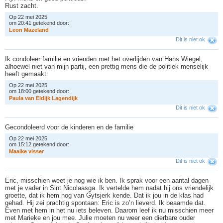
Rust zacht.
Op 22 mei 2025
om 20:41 getekend door:
L
e
o
n
M
a
z
e
l
a
n
d
Dit is niet ok
Ik condoleer familie en vrienden met het overlijden van Hans Wiegel;
alhoewel niet van mijn partij, een prettig mens die de politiek menselijk
heeft gemaakt.
Op 22 mei 2025
om 18:00 getekend door:
P
a
u
l
a
v
a
n
E
l
d
i
j
k
L
a
g
e
n
d
i
j
k
Dit is niet ok
Gecondoleerd voor de kinderen en de familie
Op 22 mei 2025
om 15:12 getekend door:
M
a
a
i
k
e
v
i
s
s
e
r
Dit is niet ok
Eric, misschien weet je nog wie ik ben. Ik sprak voor een aantal dagen
met je vader in Sint Nicolaasga. Ik vertelde hem nadat hij ons vriendelijk
groette, dat ik hem nog van Gytsjerk kende. Dat ik jou in de klas had
gehad. Hij zei prachtig spontaan: Eric is zo’n lieverd. Ik beaamde dat.
Even met hem in het nu iets beleven. Daarom leef ik nu misschien meer
met Marieke en jou mee. Julie moeten nu weer een dierbare ouder