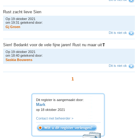
Rust zacht lieve Sien
Op 19 oktober 2021
om 19:31 getekend door:
G
j
G
r
o
e
n
Dit is niet ok
Sien! Bedankt voor de vele fijne jaren! Rust nu maar uit❣
Op 19 oktober 2021
om 18:40 getekend door:
S
a
s
k
i
a
B
o
u
w
e
n
s
Dit is niet ok
1
Dit register is aangemaakt door:
Mark
op 18 oktober 2021
Contact met beheerder >