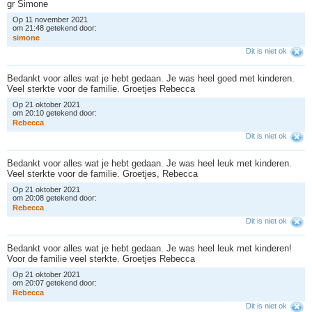
gr Simone
Op 11 november 2021
om 21:48 getekend door:
s
i
m
o
n
e
Dit is niet ok
Bedankt voor alles wat je hebt gedaan. Je was heel goed met kinderen.
Veel sterkte voor de familie. Groetjes Rebecca
Op 21 oktober 2021
om 20:10 getekend door:
R
e
b
e
c
c
a
Dit is niet ok
Bedankt voor alles wat je hebt gedaan. Je was heel leuk met kinderen.
Veel sterkte voor de familie. Groetjes, Rebecca
Op 21 oktober 2021
om 20:08 getekend door:
R
e
b
e
c
c
a
Dit is niet ok
Bedankt voor alles wat je hebt gedaan. Je was heel leuk met kinderen!
Voor de familie veel sterkte. Groetjes Rebecca
Op 21 oktober 2021
om 20:07 getekend door:
R
e
b
e
c
c
a
Dit is niet ok