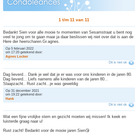
1 t/m 11 van
11
Bedankt Sien voor alle mooie tv momenten van Sesamstraat u bent nog
veel te jong om te gaan maar ja daar beslissen wij niet over dat is aan de
Here der heerscharen.Gr.agnes.
Op 5 februari 2022
om 17:20 getekend door:
A
g
n
e
s
L
o
c
k
e
r
Dit is niet ok
Dag lieverd... Dank je wel dat je er was voor ons kinderen in de jaren 80.
Dag lieverd... Liefs namens alle kinderen van de jaren 80...
Slaapzacht.. Rust zacht...je was geweldig
Op 31 december 2021
om 19:22 getekend door:
H
a
n
k
Dit is niet ok
Wat een fijne vrolijke stem en gezicht moeten wij missen! Ik keek en
luisterde graag naar u!
Rust zacht! Bedankt voor de mooie jaren Sien😘