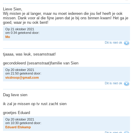
Lieve Sien,
Wij misten je al langer, maar nu moet iedereen die jou lief heeft je ook
missen. Dank voor al die fijne jaren dat je bij ons binnen kwam! Het ga je
goed, waar je nu ook bent!
Op 21 oktober 2021
om 0:34 getekend door:
M
o
Dit is niet ok
tjaaaa, was leuk, sesamstraat!
gecondoleerd (sesamstraat)familie van Sien
Op 20 oktober 2021
om 21:50 getekend door:
v
i
c
d
r
o
o
p
@
g
m
a
i
l
.
c
o
m
Dit is niet ok
Dag lieve sien
ik zal je missen op tv rust zacht sien
groetjes Eduard
Op 20 oktober 2021
om 10:30 getekend door:
E
d
u
a
r
d
E
l
s
k
a
m
p
Dit is niet ok