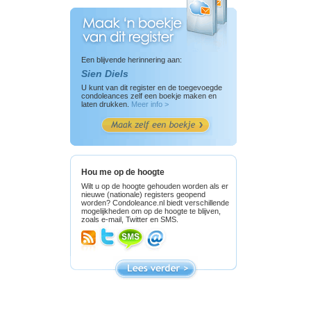
Een blijvende herinnering aan:
Sien Diels
U kunt van dit register en de toegevoegde
condoleances zelf een boekje maken en
laten drukken.
Meer info >
Hou me op de hoogte
Wilt u op de hoogte gehouden worden als er
nieuwe (nationale) registers geopend
worden? Condoleance.nl biedt verschillende
mogelijkheden om op de hoogte te blijven,
zoals e-mail, Twitter en SMS.