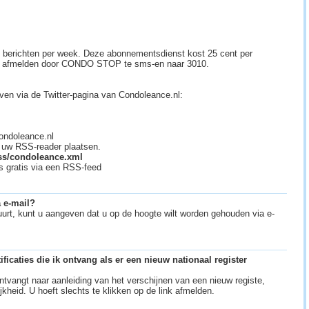
 berichten per week. Deze abonnementsdienst kost 25 cent per
ch afmelden door CONDO STOP te sms-en naar 3010.
jven via de Twitter-pagina van Condoleance.nl:
ondoleance.nl
n uw RSS-reader plaatsen.
rss/condoleance.xml
s gratis via een RSS-feed
a e-mail?
uurt, kunt u aangeven dat u op de hoogte wilt worden gehouden via e-
ficaties die ik ontvang als er een nieuw nationaal register
 ontvangt naar aanleiding van het verschijnen van een nieuw registe,
kheid. U hoeft slechts te klikken op de link afmelden.