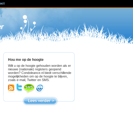
act
ven
er
Hou me op de hoogte
Wilt u op de hoogte gehouden worden als er
nieuwe (nationale) registers geopend
worden? Condoleance.nl biedt verschillende
mogelijkheden om op de hoogte te blijven,
zoals e-mail, Twitter en SMS.