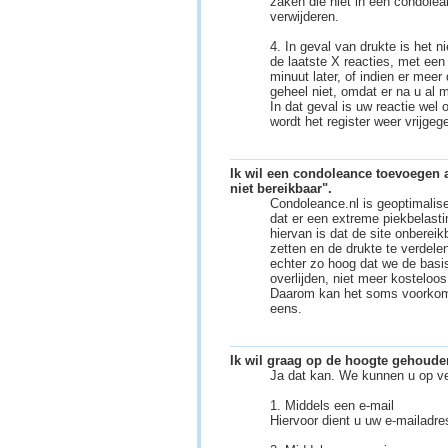
zaken die niet in een condolea
verwijderen.
4. In geval van drukte is het n
de laatste X reacties, met een 
minuut later, of indien er meer
geheel niet, omdat er na u al
In dat geval is uw reactie wel
wordt het register weer vrijge
Ik wil een condoleance toevoegen a
niet bereikbaar".
Condoleance.nl is geoptimalise
dat er een extreme piekbelasti
hiervan is dat de site onberei
zetten en de drukte te verdele
echter zo hoog dat we de basis
overlijden, niet meer kostelo
Daarom kan het soms voorkomen
eens.
Ik wil graag op de hoogte gehouden
Ja dat kan. We kunnen u op ve
1. Middels een e-mail
Hiervoor dient u uw e-mailadre