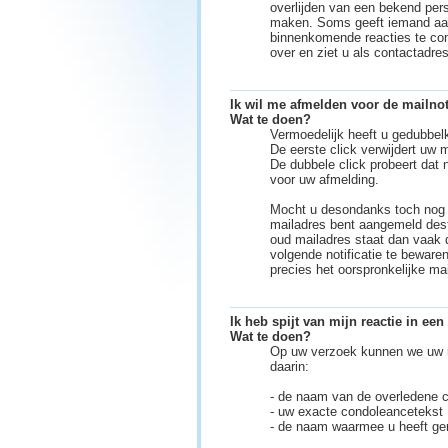
overlijden van een bekend per
maken. Soms geeft iemand aan 
binnenkomende reacties te con
over en ziet u als contactadre
Ik wil me afmelden voor de mailnot
Wat te doen?
Vermoedelijk heeft u gedubbelk
De eerste click verwijdert uw m
De dubbele click probeert dat 
voor uw afmelding.
Mocht u desondanks toch nog m
mailadres bent aangemeld desti
oud mailadres staat dan vaak 
volgende notificatie te bewar
precies het oorspronkelijke ma
Ik heb spijt van mijn reactie in e
Wat te doen?
Op uw verzoek kunnen we uw re
daarin:
- de naam van de overledene cq
- uw exacte condoleancetekst
- de naam waarmee u heeft ge