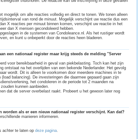
nceregister thuishoren. De redactie kan uw inschrijving in deze gevallen
iet mogelijk om alle reacties volledig en direct te tonen. We tonen alleen
tijdsinterval van rond de minuut. Mogelijk verschijnt uw reactie dus een
 dan X reacties per minuut binnen komen, verschijnt uw reactie in het
 meer dan X mensen gecondoleerd hebben.
 opgeslagen in de systemen van Condoleance.nl. Als het rustiger wordt
geven, en kunt u onbeperkt door de reacties heen bladeren.
an een nationaal register maar krijg steeds de melding "Server
erd voor bereikbaarheid in geval van piekbelasting. Toch kan het zijn
ng ontstaat na het overlijden van een bekende Nederlander. Het gevolg
kbaar wordt. Dit is alleen te voorkomen door meerdere machines in te
n (load balancing). De investeringen die daarmee gepaard gaan zijn
dienstverlening, het condoleren in de periode tot 2 maanden na
os zouden kunnen aanbieden.
 dat de server overbelast raakt. Probeert u het gewoon later nog
 worden als er een nieuw nationaal register verschijnt. Kan dat?
rschillende manieren informeren.
s achter te laten op
deze pagina
.