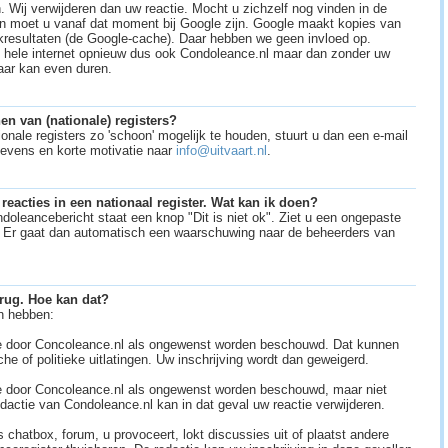
. Wij verwijderen dan uw reactie. Mocht u zichzelf nog vinden in de
n moet u vanaf dat moment bij Google zijn. Google maakt kopies van
ekresultaten (de Google-cache). Daar hebben we geen invloed op.
t hele internet opnieuw dus ook Condoleance.nl maar dan zonder uw
aar kan even duren.
n van (nationale) registers?
ionale registers zo 'schoon' mogelijk te houden, stuurt u dan een e-mail
evens en korte motivatie naar
info@uitvaart.nl
.
 reacties in een nationaal register. Wat kan ik doen?
doleancebericht staat een knop "Dit is niet ok". Ziet u een ongepaste
. Er gaat dan automatisch een waarschuwing naar de beheerders van
rug. Hoe kan dat?
n hebben:
die door Concoleance.nl als ongewenst worden beschouwd. Dat kunnen
che of politieke uitlatingen. Uw inschrijving wordt dan geweigerd.
ie door Concoleance.nl als ongewenst worden beschouwd, maar niet
dactie van Condoleance.nl kan in dat geval uw reactie verwijderen.
 chatbox, forum, u provoceert, lokt discussies uit of plaatst andere