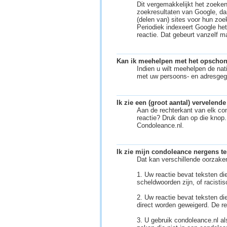
Dit vergemakkelijkt het zoeken
zoekresultaten van Google, da
(delen van) sites voor hun zo
Periodiek indexeert Google he
reactie. Dat gebeurt vanzelf m
Kan ik meehelpen met het opschone
Indien u wilt meehelpen de nat
met uw persoons- en adresgeg
Ik zie een (groot aantal) vervelende
Aan de rechterkant van elk con
reactie? Druk dan op die knop
Condoleance.nl.
Ik zie mijn condoleance nergens te
Dat kan verschillende oorzake
1. Uw reactie bevat teksten 
scheldwoorden zijn, of racistis
2. Uw reactie bevat teksten d
direct worden geweigerd. De re
3. U gebruik condoleance.nl als