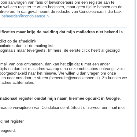
soon aanvragen van fans of bewonderaars om een register aan te
wel een register te willen beginnen, maar geen tijd te hebben om de
troleren. In dat geval neemt de redactie van Condoleance.nl die taak
s
beheerder@condoleance.nl
.
ificaties maar krijg de melding dat mijn mailadres niet bekend is.
likt op de afmeldlink.
ailadres dan uit de mailing list.
nogmaals maar tevergeefs. Immers, de eerste click heeft al gezorgd
ail van ons ontvangen, dan kan het zijn dat u met een ander
jds en dan het mailadres waarop u nu onze notificaties ontvangt. Zo'n
doorgeschakeld naar het nieuwe. We willen u dan vragen om onze
en en naar ons door te sturen (beheerder@condoleance.nl). Zo kunnen we
iladres achterhalen.
en nationaal register omdat mijn naam hiermee opduikt in Google.
actie verwijderen van Condoleance.nl. Stuurt u hiervoor een mail met
 het register
reageerd.