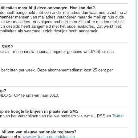
ificaties maar blijf deze ontvangen. Hoe kan dat?
tijds heeft aangemeld met een ander mailadres dan waarmee u zich nu af
t wanneer mensen van mailadres veranderen maar de mail op hun oude
 nieuwe mailadres. Vervolgens probeert men zich af te melden met het
ich destijds heeft aangemeld met het oude mailadres. Dat werkt niet.
e mailadres als waarmee u zich destijds heeft aangemeld.
ia SMS?
ct als er een nieuw nationaal register geopend wordt? Stuur dan
 berichten per week. Deze abonnementsdienst kost 25 cent per
top?
ONDO STOP te sms-en naar 3010.
op de hoogte te blijven in plaats van SMS
en van het verschijnen van nieuwe registers via e-mail, RSS en
Twitter
 blijven van nieuwe nationale registers?
oleance.nl is
www.twitter.com/condoleance