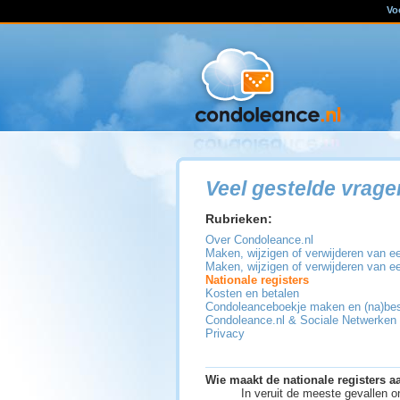
Vo
Veel gestelde vrage
Rubrieken:
Over Condoleance.nl
Maken, wijzigen of verwijderen van ee
Maken, wijzigen of verwijderen van e
Nationale registers
Kosten en betalen
Condoleanceboekje maken en (na)bes
Condoleance.nl & Sociale Netwerken
Privacy
Wie maakt de nationale registers a
In veruit de meeste gevallen 