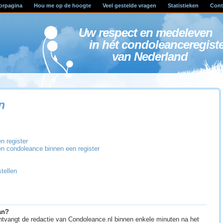
orpagina
Hou me op de hoogte
Veel gestelde vragen
Statistieken
Cont
Uw respect en medele
in hét condoleanceregist
van Nederland
n
n register
en condoleance binnen een register
tellen
an?
ontvangt de redactie van Condoleance.nl binnen enkele minuten na het