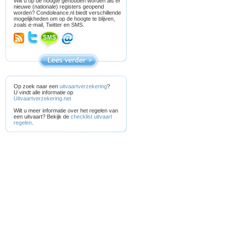
Wilt u op de hoogte gehouden worden als er
nieuwe (nationale) registers geopend
worden? Condoleance.nl biedt verschillende
mogelijkheden om op de hoogte te blijven,
zoals e-mail, Twitter en SMS.
Op zoek naar een
uitvaartverzekering
?
U vindt alle informatie op
Uitvaartverzekering.net
Wilt u meer informatie over het regelen van
een uitvaart? Bekijk de
checklist uitvaart
regelen
.