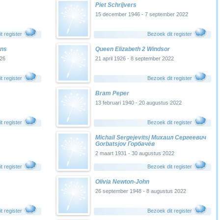
Piet Schrijvers
15 december 1946 - 7 september 2022
t register
Bezoek dit register
ans
Queen Elizabeth 2 Windsor
026
21 april 1926 - 8 september 2022
t register
Bezoek dit register
Bram Peper
13 februari 1940 - 20 augustus 2022
t register
Bezoek dit register
Michail Sergejevitsj Михаил Сергеевич
Gorbatsjov Горбачёв
2 maart 1931 - 30 augustus 2022
t register
Bezoek dit register
Olivia Newton-John
26 september 1948 - 8 augustus 2022
t register
Bezoek dit register