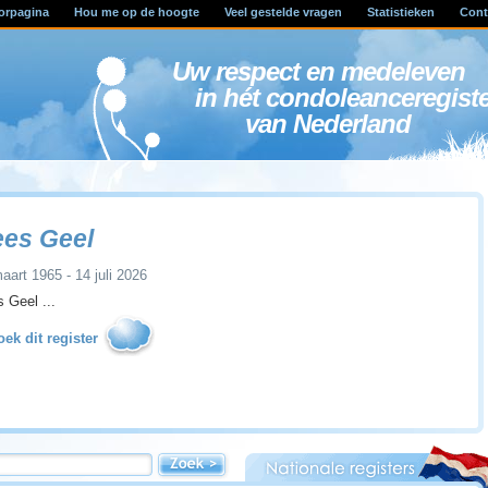
orpagina
Hou me op de hoogte
Veel gestelde vragen
Statistieken
Cont
Uw respect en medele
in hét condoleanceregist
van Nederland
es Geel
aart 1965 - 14 juli 2026
 Geel ...
ek dit register