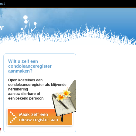
act
ven
er
Wilt u zelf een
condoleanceregister
aanmaken?
Open kosteloos een
condoleanceregister als blijvende
herinnering
aan uw dierbare of
een bekend persoon.