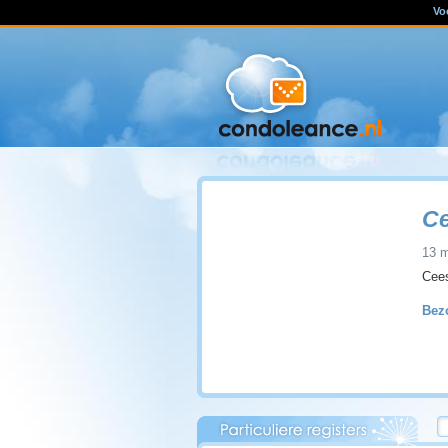
Vo
Ce
13 m
Cees
Bezo