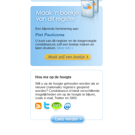
Een blijvende herinnering aan:
Piet Paulusma
U kunt van dit register en de toegevoegde
condoleances zelf een boekje maken en
laten drukken.
Meer info >
Hou me op de hoogte
Wilt u op de hoogte gehouden worden als er
nieuwe (nationale) registers geopend
worden? Condoleance.nl biedt verschillende
mogelijkheden om op de hoogte te blijven,
zoals e-mail, Twitter en SMS.