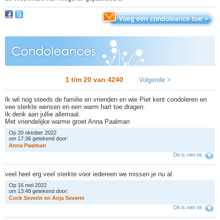
1 t/m 20 van
4240
Volgende >
Ik wil nog steeds de familie en vrienden en wie Piet kent condoleren en
vee sterkte wensen en een warm hart toe dragen.
Ik denk aan jullie allemaal.
Met vriendelijke warme groet Anna Paalman
Op 20 oktober 2022
om 17:36 getekend door:
A
n
n
a
P
a
a
l
m
a
n
Dit is niet ok
veel heel erg veel sterkte voor iedereen we missen je nu al
Op 16 mei 2022
om 13:48 getekend door:
C
o
c
k
S
e
v
e
r
i
n
e
n
A
n
j
a
S
e
v
e
r
i
n
Dit is niet ok