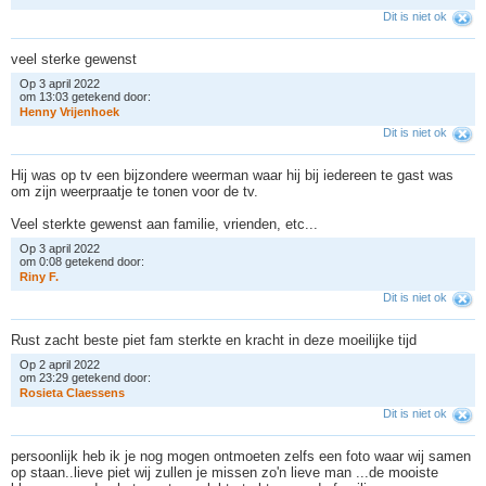
Dit is niet ok
veel sterke gewenst
Op 3 april 2022
om 13:03 getekend door:
H
e
n
n
y
V
r
i
j
e
n
h
o
e
k
Dit is niet ok
Hij was op tv een bijzondere weerman waar hij bij iedereen te gast was
om zijn weerpraatje te tonen voor de tv.
Veel sterkte gewenst aan familie, vrienden, etc...
Op 3 april 2022
om 0:08 getekend door:
R
i
n
y
F
.
Dit is niet ok
Rust zacht beste piet fam sterkte en kracht in deze moeilijke tijd
Op 2 april 2022
om 23:29 getekend door:
R
o
s
i
e
t
a
C
l
a
e
s
s
e
n
s
Dit is niet ok
persoonlijk heb ik je nog mogen ontmoeten zelfs een foto waar wij samen
op staan..lieve piet wij zullen je missen zo'n lieve man ...de mooiste