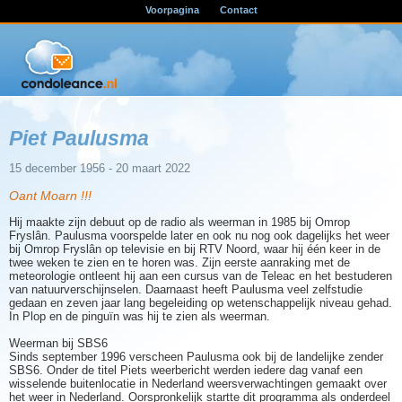
Voorpagina
Contact
Piet Paulusma
15 december 1956 - 20 maart 2022
Oant Moarn !!!
Hij maakte zijn debuut op de radio als weerman in 1985 bij Omrop
Fryslân. Paulusma voorspelde later en ook nu nog ook dagelijks het weer
bij Omrop Fryslân op televisie en bij RTV Noord, waar hij één keer in de
twee weken te zien en te horen was. Zijn eerste aanraking met de
meteorologie ontleent hij aan een cursus van de Teleac en het bestuderen
van natuurverschijnselen. Daarnaast heeft Paulusma veel zelfstudie
gedaan en zeven jaar lang begeleiding op wetenschappelijk niveau gehad.
In Plop en de pinguïn was hij te zien als weerman.
Weerman bij SBS6
Sinds september 1996 verscheen Paulusma ook bij de landelijke zender
SBS6. Onder de titel Piets weerbericht werden iedere dag vanaf een
wisselende buitenlocatie in Nederland weersverwachtingen gemaakt over
het weer in Nederland. Oorspronkelijk startte dit programma als onderdeel