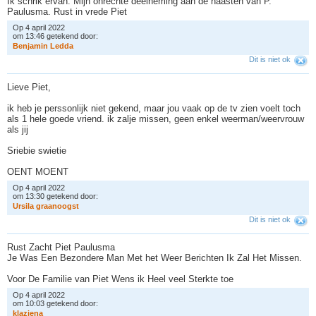
Ik schrik ervan. Mijn onrechte deelneming aan de naasten van P.
Paulusma. Rust in vrede Piet
Op 4 april 2022
om 13:46 getekend door:
B
e
n
j
a
m
i
n
L
e
d
d
a
Dit is niet ok
Lieve Piet,
ik heb je perssonlijk niet gekend, maar jou vaak op de tv zien voelt toch
als 1 hele goede vriend. ik zalje missen, geen enkel weerman/weervrouw
als jij
Sriebie swietie
OENT MOENT
Op 4 april 2022
om 13:30 getekend door:
U
r
s
i
l
a
g
r
a
a
n
o
o
g
s
t
Dit is niet ok
Rust Zacht Piet Paulusma
Je Was Een Bezondere Man Met het Weer Berichten Ik Zal Het Missen.
Voor De Familie van Piet Wens ik Heel veel Sterkte toe
Op 4 april 2022
om 10:03 getekend door:
k
l
a
z
i
e
n
a