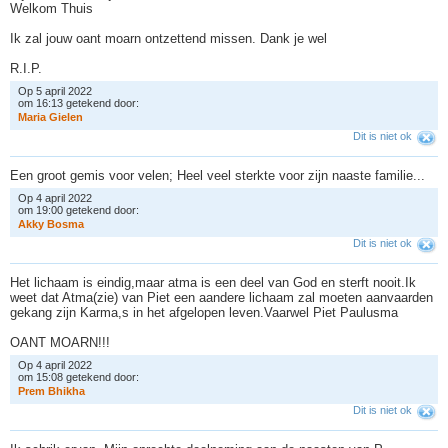
Welkom Thuis
Ik zal jouw oant moarn ontzettend missen. Dank je wel
R.I.P.
Op 5 april 2022
om 16:13 getekend door:
M
a
r
i
a
G
i
e
l
e
n
Dit is niet ok
Een groot gemis voor velen; Heel veel sterkte voor zijn naaste familie...
Op 4 april 2022
om 19:00 getekend door:
A
k
k
y
B
o
s
m
a
Dit is niet ok
Het lichaam is eindig,maar atma is een deel van God en sterft nooit.Ik
weet dat Atma(zie) van Piet een aandere lichaam zal moeten aanvaarden
gekang zijn Karma,s in het afgelopen leven.Vaarwel Piet Paulusma
OANT MOARN!!!
Op 4 april 2022
om 15:08 getekend door:
P
r
e
m
B
h
i
k
h
a
Dit is niet ok