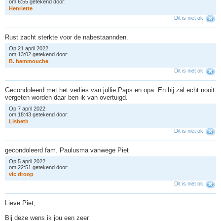
om 6:55 getekend door:
H
e
n
r
i
e
t
t
e
Dit is niet ok
Rust zacht sterkte voor de nabestaannden.
Op 21 april 2022
om 13:02 getekend door:
B
.
h
a
m
m
o
u
c
h
e
Dit is niet ok
Gecondoleerd met het verlies van jullie Paps en opa. En hij zal echt nooit
vergeten worden daar ben ik van overtuigd.
Op 7 april 2022
om 18:43 getekend door:
L
i
s
b
e
t
h
Dit is niet ok
gecondoleerd fam. Paulusma vanwege Piet
Op 5 april 2022
om 22:51 getekend door:
v
i
c
d
r
o
o
p
Dit is niet ok
Lieve Piet,
Bij deze wens ik jou een zeer