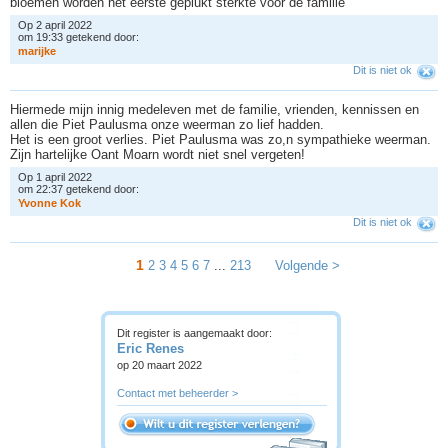
bloemen worden het eerste geplukt sterkte voor de familie
Op 2 april 2022
om 19:33 getekend door:
m
a
r
i
j
k
e
Dit is niet ok
Hiermede mijn innig medeleven met de familie, vrienden, kennissen en
allen die Piet Paulusma onze weerman zo lief hadden.
Het is een groot verlies. Piet Paulusma was zo,n sympathieke weerman.
Zijn hartelijke Oant Moarn wordt niet snel vergeten!
Op 1 april 2022
om 22:37 getekend door:
Y
v
o
n
n
e
K
o
k
Dit is niet ok
1
2
3
4
5
6
7
...
213
Volgende >
Dit register is aangemaakt door:
Eric Renes
op 20 maart 2022
Contact met beheerder >