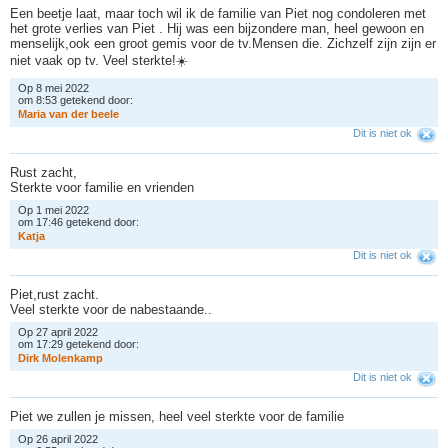
Een beetje laat, maar toch wil ik de familie van Piet nog condoleren met
het grote verlies van Piet . Hij was een bijzondere man, heel gewoon en
menselijk,ook een groot gemis voor de tv.Mensen die. Zichzelf zijn zijn er
niet vaak op tv. Veel sterkte!☀️
Op 8 mei 2022
om 8:53 getekend door:
M
a
r
i
a
v
a
n
d
e
r
b
e
e
l
e
Dit is niet ok
Rust zacht,
Sterkte voor familie en vrienden
Op 1 mei 2022
om 17:46 getekend door:
K
a
t
j
a
Dit is niet ok
Piet,rust zacht.
Veel sterkte voor de nabestaande..
Op 27 april 2022
om 17:29 getekend door:
D
i
r
k
M
o
l
e
n
k
a
m
p
Dit is niet ok
Piet we zullen je missen, heel veel sterkte voor de familie
Op 26 april 2022