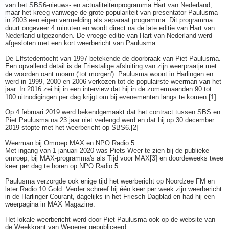
van het SBS6-nieuws- en actualiteitenprogramma Hart van Nederland,
maar het kreeg vanwege de grote populariteit van presentator Paulusma
in 2003 een eigen vermelding als separaat programma. Dit programma
duurt ongeveer 4 minuten en wordt direct na de late editie van Hart van
Nederland uitgezonden. De vroege editie van Hart van Nederland werd
afgesloten met een kort weerbericht van Paulusma.
De Elfstedentocht van 1997 betekende de doorbraak van Piet Paulusma.
Een opvallend detail is de Friestalige afsluiting van zijn weerpraatje met
de woorden oant moarn ('tot morgen'). Paulusma woont in Harlingen en
werd in 1999, 2000 en 2006 verkozen tot de populairste weerman van het
jaar. In 2016 zei hij in een interview dat hij in de zomermaanden 90 tot
100 uitnodigingen per dag krijgt om bij evenementen langs te komen.[1]
Op 4 februari 2019 werd bekendgemaakt dat het contract tussen SBS en
Piet Paulusma na 23 jaar niet verlengd werd en dat hij op 30 december
2019 stopte met het weerbericht op SBS6.[2]
Weerman bij Omroep MAX en NPO Radio 5
Met ingang van 1 januari 2020 was Piets Weer te zien bij de publieke
omroep, bij MAX-programma's als Tijd voor MAX[3] en doordeweeks twee
keer per dag te horen op NPO Radio 5.
Paulusma verzorgde ook enige tijd het weerbericht op Noordzee FM en
later Radio 10 Gold. Verder schreef hij één keer per week zijn weerbericht
in de Harlinger Courant, dagelijks in het Friesch Dagblad en had hij een
weerpagina in MAX Magazine.
Het lokale weerbericht werd door Piet Paulusma ook op de website van
de Weekkrant van Wegener gepubliceerd.