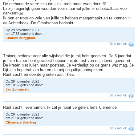
De erehaag de verre reis die jullie toch maar even doen 💙
Er zijn eigenlijk geen woorden voor maar wil jullie er onbetaalbaar voor
danken✨🙏
Ik ben er trots op vele van jullie te hebben meegemaakt en te kennen ✨
de Achterhoek -De Graafschap bedankt
Op 29 november 2021
om 17:35 getekend door:
C
h
a
r
l
e
s
B
u
r
g
g
r
a
a
f
Dit is niet ok
Trainer, bedankt voor alle wijsheid die je mij hebt gegeven. De 5 jaar dat
je mijn trainer bent geweest hebben mij de rest van mijn leven gevormd.
De kreten niet lullen maar poetsen. Je verdedigt op de grens wat mag. Je
bijt zijn kop eraf zijn kreten die mij nog altijd aanspreken.
Rust zacht en doe de groeten aan Thea.
Op 29 november 2021
om 10:52 getekend door:
J
a
n
Z
o
n
n
e
v
e
l
d
Dit is niet ok
Rust zacht lieve Simon. Ik zal je nooit vergeten, liefs Clémence
Op 28 november 2021
om 21:04 getekend door:
C
l
é
m
e
n
c
e
S
p
e
r
l
i
n
g
Dit is niet ok