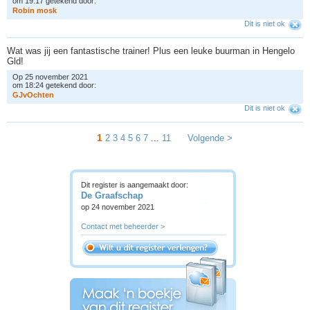
om 19:17 getekend door:
R
o
b
i
n
m
o
s
k
Dit is niet ok
Wat was jij een fantastische trainer! Plus een leuke buurman in Hengelo
Gld!
Op 25 november 2021
om 18:24 getekend door:
G
J
v
O
c
h
t
e
n
Dit is niet ok
1
2
3
4
5
6
7
...
11
Volgende >
Dit register is aangemaakt door:
De Graafschap
op 24 november 2021
Contact met beheerder >