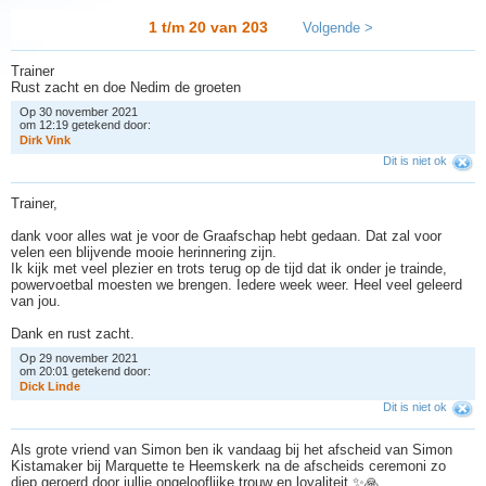
1 t/m 20 van
203
Volgende >
Trainer
Rust zacht en doe Nedim de groeten
Op 30 november 2021
om 12:19 getekend door:
D
i
r
k
V
i
n
k
Dit is niet ok
Trainer,
dank voor alles wat je voor de Graafschap hebt gedaan. Dat zal voor
velen een blijvende mooie herinnering zijn.
Ik kijk met veel plezier en trots terug op de tijd dat ik onder je trainde,
powervoetbal moesten we brengen. Iedere week weer. Heel veel geleerd
van jou.
Dank en rust zacht.
Op 29 november 2021
om 20:01 getekend door:
D
i
c
k
L
i
n
d
e
Dit is niet ok
Als grote vriend van Simon ben ik vandaag bij het afscheid van Simon
Kistamaker bij Marquette te Heemskerk na de afscheids ceremoni zo
diep geroerd door jullie ongelooflijke trouw en loyaliteit ✨🙏