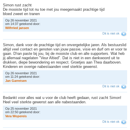
Simon rust zacht
De mooiste tijd tot nu toe met jou meegemaakt prachtige tijd
bloed zweet en tranen
Op 26 november 2021
om 14:37 getekend door:
W
i
l
f
r
r
i
e
d
j
a
n
s
e
n
Dit is niet ok
Simon, dank voor de prachtige tijd en onvergetelijke jaren. Als bestuurslid
altijd veel contact en genoten van jouw passie, visie en durf om er voor te
gaan. D'ran paste bij jou, bij de mooiste club en alle supporters. Wat heb
jij allemaal nagelaten "Veur Altied". Dat is niet in een dankwoord uit te
drukken, diepe bewondering en respect. Groetjes aan Thea daarboven.
Kinderen en overige nabestaanden veel sterkte gewenst.
Op 26 november 2021
om 11:24 getekend door:
J
a
n
G
a
r
r
e
t
s
e
n
Dit is niet ok
Bedankt voor alles wat u voor de club heeft gedaan, rust zacht Simon!
Heel veel sterkte gewenst aan alle nabestaanden.
Op 25 november 2021
om 22:50 getekend door:
V
e
r
a
W
o
p
e
r
e
i
s
Dit is niet ok