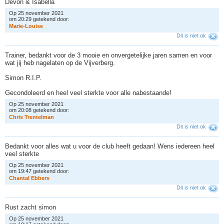
Devon & Isabella
Op 25 november 2021
om 20:29 getekend door:
M
a
r
i
e
-
L
o
u
i
s
e
Dit is niet ok
Trainer, bedankt voor de 3 mooie en onvergetelijke jaren samen en voor
wat jij heb nagelaten op de Vijverberg.
Simon R.I.P.
Gecondoleerd en heel veel sterkte voor alle nabestaande!
Op 25 november 2021
om 20:08 getekend door:
C
h
r
i
s
T
r
e
n
t
e
l
m
a
n
Dit is niet ok
Bedankt voor alles wat u voor de club heeft gedaan! Wens iedereen heel
veel sterkte
Op 25 november 2021
om 19:47 getekend door:
C
h
a
n
t
a
l
E
b
b
e
r
s
Dit is niet ok
Rust zacht simon
Op 25 november 2021