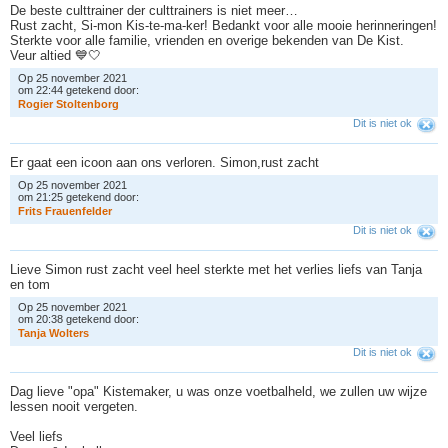
De beste culttrainer der culttrainers is niet meer…
Rust zacht, Si-mon Kis-te-ma-ker! Bedankt voor alle mooie herinneringen!
Sterkte voor alle familie, vrienden en overige bekenden van De Kist.
Veur altied 💙🤍
Op 25 november 2021
om 22:44 getekend door:
R
o
g
i
e
r
S
t
o
l
t
e
n
b
o
r
g
Dit is niet ok
Er gaat een icoon aan ons verloren. Simon,rust zacht
Op 25 november 2021
om 21:25 getekend door:
F
r
i
t
s
F
r
a
u
e
n
f
e
l
d
e
r
Dit is niet ok
Lieve Simon rust zacht veel heel sterkte met het verlies liefs van Tanja
en tom
Op 25 november 2021
om 20:38 getekend door:
T
a
n
j
a
W
o
l
t
e
r
s
Dit is niet ok
Dag lieve "opa" Kistemaker, u was onze voetbalheld, we zullen uw wijze
lessen nooit vergeten.
Veel liefs