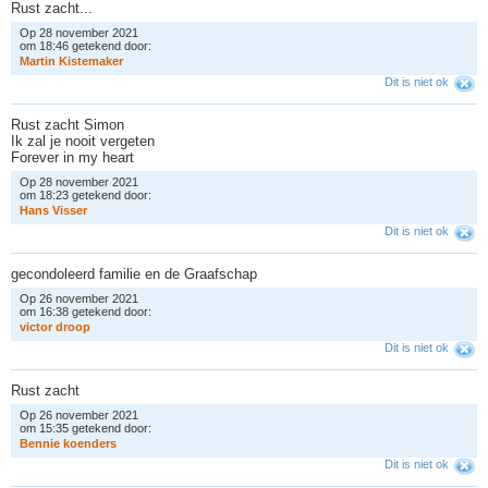
Rust zacht...
Op 28 november 2021
om 18:46 getekend door:
M
a
r
t
i
n
K
i
s
t
e
m
a
k
e
r
Dit is niet ok
Rust zacht Simon
Ik zal je nooit vergeten
Forever in my heart
Op 28 november 2021
om 18:23 getekend door:
H
a
n
s
V
i
s
s
e
r
Dit is niet ok
gecondoleerd familie en de Graafschap
Op 26 november 2021
om 16:38 getekend door:
v
i
c
t
o
r
d
r
o
o
p
Dit is niet ok
Rust zacht
Op 26 november 2021
om 15:35 getekend door:
B
e
n
n
i
e
k
o
e
n
d
e
r
s
Dit is niet ok