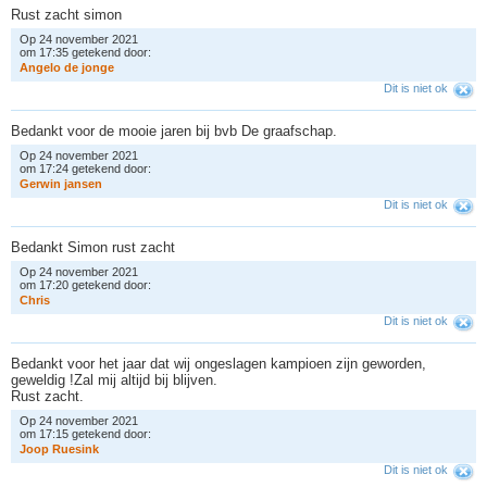
Rust zacht simon
Op 24 november 2021
om 17:35 getekend door:
A
n
g
e
l
o
d
e
j
o
n
g
e
Dit is niet ok
Bedankt voor de mooie jaren bij bvb De graafschap.
Op 24 november 2021
om 17:24 getekend door:
G
e
r
w
i
n
j
a
n
s
e
n
Dit is niet ok
Bedankt Simon rust zacht
Op 24 november 2021
om 17:20 getekend door:
C
h
r
i
s
Dit is niet ok
Bedankt voor het jaar dat wij ongeslagen kampioen zijn geworden,
geweldig !Zal mij altijd bij blijven.
Rust zacht.
Op 24 november 2021
om 17:15 getekend door:
J
o
o
p
R
u
e
s
i
n
k
Dit is niet ok