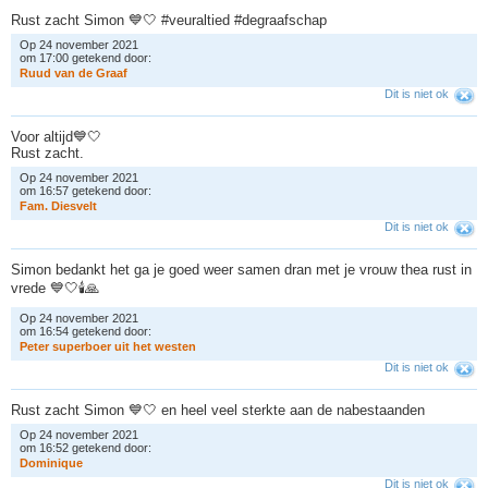
Rust zacht Simon 💙🤍 #veuraltied #degraafschap
Op 24 november 2021
om 17:00 getekend door:
R
u
u
d
v
a
n
d
e
G
r
a
a
f
Dit is niet ok
Voor altijd💙🤍
Rust zacht.
Op 24 november 2021
om 16:57 getekend door:
F
a
m
.
D
i
e
s
v
e
l
t
Dit is niet ok
Simon bedankt het ga je goed weer samen dran met je vrouw thea rust in
vrede 💙🤍🕯🙏
Op 24 november 2021
om 16:54 getekend door:
P
e
t
e
r
s
u
p
e
r
b
o
e
r
u
i
t
h
e
t
w
e
s
t
e
n
Dit is niet ok
Rust zacht Simon 💙🤍 en heel veel sterkte aan de nabestaanden
Op 24 november 2021
om 16:52 getekend door:
D
o
m
i
n
i
q
u
e
Dit is niet ok