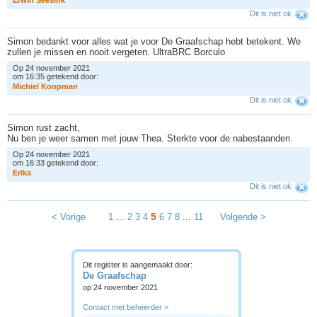
Dit is niet ok
Simon bedankt voor alles wat je voor De Graafschap hebt betekent. We
zullen je missen en nooit vergeten. UltraBRC Borculo
Op 24 november 2021
om 16:35 getekend door:
M
i
c
h
i
e
l
K
o
o
p
m
a
n
Dit is niet ok
Simon rust zacht,
Nu ben je weer samen met jouw Thea. Sterkte voor de nabestaanden.
Op 24 november 2021
om 16:33 getekend door:
E
r
i
k
a
Dit is niet ok
5
< Vorige
1
...
2
3
4
6
7
8
...
11
Volgende >
Dit register is aangemaakt door:
De Graafschap
op 24 november 2021
Contact met beheerder >