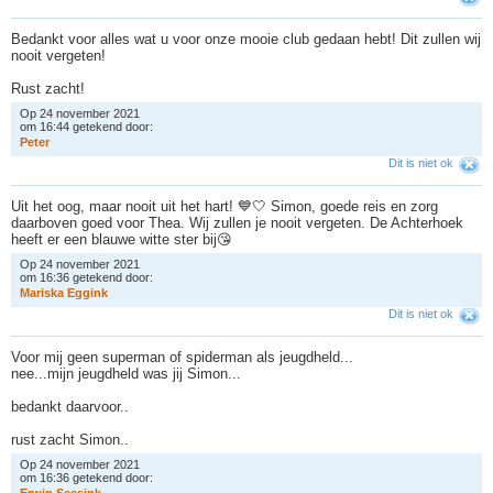
Bedankt voor alles wat u voor onze mooie club gedaan hebt! Dit zullen wij
nooit vergeten!
Rust zacht!
Op 24 november 2021
om 16:44 getekend door:
P
e
t
e
r
Dit is niet ok
Uit het oog, maar nooit uit het hart! 💙🤍 Simon, goede reis en zorg
daarboven goed voor Thea. Wij zullen je nooit vergeten. De Achterhoek
heeft er een blauwe witte ster bij😘
Op 24 november 2021
om 16:36 getekend door:
M
a
r
i
s
k
a
E
g
g
i
n
k
Dit is niet ok
Voor mij geen superman of spiderman als jeugdheld...
nee...mijn jeugdheld was jij Simon...
bedankt daarvoor..
rust zacht Simon..
Op 24 november 2021
om 16:36 getekend door:
E
r
w
i
n
S
e
e
s
i
n
k