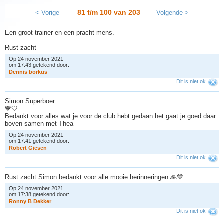
81 t/m 100 van
203
< Vorige
Volgende >
Een groot trainer en een pracht mens.
Rust zacht
Op 24 november 2021
om 17:43 getekend door:
D
e
n
n
i
s
b
o
r
k
u
s
Dit is niet ok
Simon Superboer
💙🤍
Bedankt voor alles wat je voor de club hebt gedaan het gaat je goed daar
boven samen met Thea
Op 24 november 2021
om 17:41 getekend door:
R
o
b
e
r
t
G
i
e
s
e
n
Dit is niet ok
Rust zacht Simon bedankt voor alle mooie herinneringen 🙏💙
Op 24 november 2021
om 17:38 getekend door:
R
o
n
n
y
B
D
e
k
k
e
r
Dit is niet ok