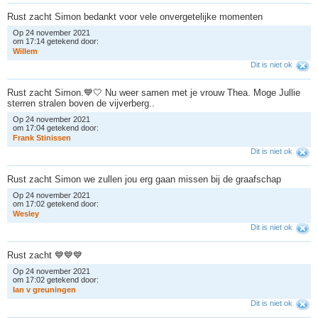
Rust zacht Simon bedankt voor vele onvergetelijke momenten
Op 24 november 2021
om 17:14 getekend door:
W
i
l
l
e
m
Dit is niet ok
Rust zacht Simon.💙🤍 Nu weer samen met je vrouw Thea. Moge Jullie
sterren stralen boven de vijverberg..
Op 24 november 2021
om 17:04 getekend door:
F
r
a
n
k
S
t
i
n
i
s
s
e
n
Dit is niet ok
Rust zacht Simon we zullen jou erg gaan missen bij de graafschap
Op 24 november 2021
om 17:02 getekend door:
W
e
s
l
e
y
Dit is niet ok
Rust zacht 💙💙💙
Op 24 november 2021
om 17:02 getekend door:
I
a
n
v
g
r
e
u
n
i
n
g
e
n
Dit is niet ok