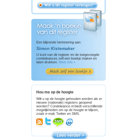
Een blijvende herinnering aan:
Simon Kistemaker
U kunt van dit register en de toegevoegde
condoleances zelf een boekje maken en
laten drukken.
Meer info >
Hou me op de hoogte
Wilt u op de hoogte gehouden worden als er
nieuwe (nationale) registers geopend
worden? Condoleance.nl biedt verschillende
mogelijkheden om op de hoogte te blijven,
zoals e-mail, Twitter en SMS.