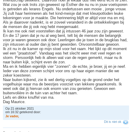
vriendschap betekent. Daarvoor hoef je elkaar dus niet eens echt te zien.
Wat zou je ook trots zijn geweest op Esther die nu nu in jouw voetsporen
is getreden als lerares Engels. Nu ondertussen een mooie , jonge vrouw.
Jij zult haar herinneren als het kind-meisje dat met kleurpotloden leuke
tekeningen voor je maakte. Die herinnering blijft er altijd voor ma en mij.
Als je daarover nadenkt, is er zoveel veranderd in de ontwikkelingen bij
de mensen die jij ook nog hebt meegemaakt.
Ik kan me ook niet voorstellen dat jij intussen 46 jaar zou zijn geweest.
En die 17 jaren dat je nu al weg bent, telt bij de mensen die belangrijk
voor je waren gewoon ook door. Leerlingen die je toen in de brugklas had,
zijn intussen al ouder dan jij bent geworden. Onvoorstelbaar gewoon.
Ik zit nu in de kamer op mijn stoel voor het raam. Het lijkt op dit moment
wel een "praatstoel". Vandaag was het slecht weer met veel regen en
storm. Persoonlijk heb ik alleen wat van de regen gemerkt, maar nu ik
naar buiten kijk, schijnt even de zon.
Ma en ik hebben eigenlijk vier "zonnen": de echte, je broer, jij en je neef.
Ieder van deze zonnen schijnt voor ons op haar eigen manier die we
zeker koesteren.
Naar buiten kijkend, zie ik wel dertig vogeltjes op de grond onder het
vogelhuisje waar ma de beestjes voorziet van lekkere graankorrels. Ik
weet ook dat jij hiervan ook enorm van zou genieten. Gewoon een
buitenvolière in de tuin van achter het raam.
Liefs en dikke knuffel van ma.
Dag Maurice.
Op 21 oktober 2021
om 16:32 getekend door:
J
e
v
a
d
e
r
,
Dit is niet ok