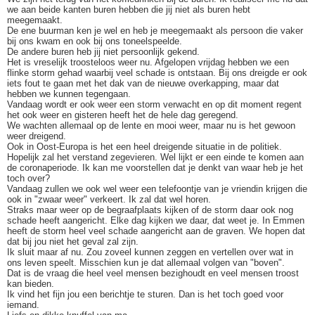
we aan beide kanten buren hebben die jij niet als buren hebt
meegemaakt.
De ene buurman ken je wel en heb je meegemaakt als persoon die vaker
bij ons kwam en ook bij ons toneelspeelde.
De andere buren heb jij niet persoonlijk gekend.
Het is vreselijk troosteloos weer nu. Afgelopen vrijdag hebben we een
flinke storm gehad waarbij veel schade is ontstaan. Bij ons dreigde er ook
iets fout te gaan met het dak van de nieuwe overkapping, maar dat
hebben we kunnen tegengaan.
Vandaag wordt er ook weer een storm verwacht en op dit moment regent
het ook weer en gisteren heeft het de hele dag geregend.
We wachten allemaal op de lente en mooi weer, maar nu is het gewoon
weer dreigend.
Ook in Oost-Europa is het een heel dreigende situatie in de politiek.
Hopelijk zal het verstand zegevieren. Wel lijkt er een einde te komen aan
de coronaperiode. Ik kan me voorstellen dat je denkt van waar heb je het
toch over?
Vandaag zullen we ook wel weer een telefoontje van je vriendin krijgen die
ook in "zwaar weer" verkeert. Ik zal dat wel horen.
Straks maar weer op de begraafplaats kijken of de storm daar ook nog
schade heeft aangericht. Elke dag kijken we daar, dat weet je. In Emmen
heeft de storm heel veel schade aangericht aan de graven. We hopen dat
dat bij jou niet het geval zal zijn.
Ik sluit maar af nu. Zou zoveel kunnen zeggen en vertellen over wat in
ons leven speelt. Misschien kun je dat allemaal volgen van "boven".
Dat is de vraag die heel veel mensen bezighoudt en veel mensen troost
kan bieden.
Ik vind het fijn jou een berichtje te sturen. Dan is het toch goed voor
iemand.