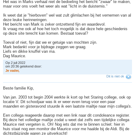
Het was in Marks verhaal niet de bedoeling het bericht "zwaar" te maken,
maar voor ons voelt het weer als wat "licht in de duisternis."
Ik weet dat je "hierboven" wel wat zult glimlachen bij het vernemen van al
deze leuke herinneringen.
Het bericht van Mark is zeker ontzettend fijn en waardevol.
Ik vraag me ook af hoe het toch mogelijk is dat deze hele geschiedenis
op deze site terecht kan komen. Bestaat toeval?
Toeval of niet, fijn dat we er getuige van mochten zijn.
Mark bedankt voor je bijdrage zeggen we graag.
Liefs en dikke knuffel van ma.
Dag Maurice.
Op 2 juli 2022
om 20:36 getekend door:
J
e
v
a
d
e
r
,
Dit is niet ok
Beste familie Kip,
Van jan. 2003 tot begin 2004 werkte ik kort op het Staring college, ook op
locatie V. Dit schooljaar was ik er weer even terug voor een paar
maanden en gisteravond stuurde ik een laatste mailtje naar mijn collega's.
Een collega reageerde daarop met een link naar dit condoleance register.
Bij deze het volledige mailtje zodat u weet dat zelfs een tijdelijke collega
Maurice niet vergeten is. Oh! Nog iets dat me te binnen schiet: hier in
huis staat nog een monitor die Maurice voor me haalde bij de Aldi. Bij de
dichtstbijzijnde waren ze uitverkocht!