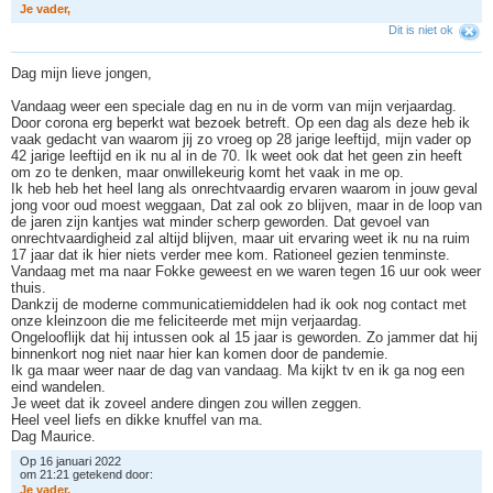
J
e
v
a
d
e
r
,
Dit is niet ok
Dag mijn lieve jongen,
Vandaag weer een speciale dag en nu in de vorm van mijn verjaardag.
Door corona erg beperkt wat bezoek betreft. Op een dag als deze heb ik
vaak gedacht van waarom jij zo vroeg op 28 jarige leeftijd, mijn vader op
42 jarige leeftijd en ik nu al in de 70. Ik weet ook dat het geen zin heeft
om zo te denken, maar onwillekeurig komt het vaak in me op.
Ik heb heb het heel lang als onrechtvaardig ervaren waarom in jouw geval
jong voor oud moest weggaan, Dat zal ook zo blijven, maar in de loop van
de jaren zijn kantjes wat minder scherp geworden. Dat gevoel van
onrechtvaardigheid zal altijd blijven, maar uit ervaring weet ik nu na ruim
17 jaar dat ik hier niets verder mee kom. Rationeel gezien tenminste.
Vandaag met ma naar Fokke geweest en we waren tegen 16 uur ook weer
thuis.
Dankzij de moderne communicatiemiddelen had ik ook nog contact met
onze kleinzoon die me feliciteerde met mijn verjaardag.
Ongelooflijk dat hij intussen ook al 15 jaar is geworden. Zo jammer dat hij
binnenkort nog niet naar hier kan komen door de pandemie.
Ik ga maar weer naar de dag van vandaag. Ma kijkt tv en ik ga nog een
eind wandelen.
Je weet dat ik zoveel andere dingen zou willen zeggen.
Heel veel liefs en dikke knuffel van ma.
Dag Maurice.
Op 16 januari 2022
om 21:21 getekend door:
J
e
v
a
d
e
r
,