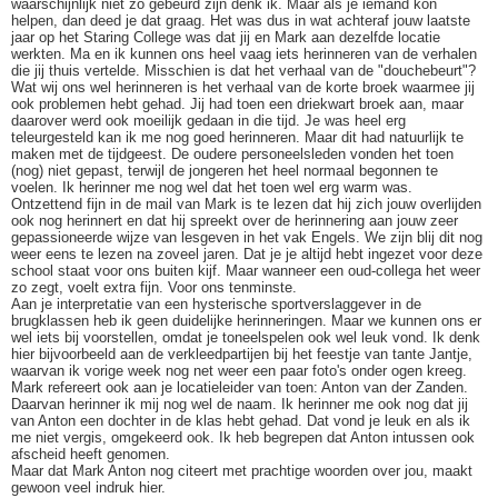
waarschijnlijk niet zo gebeurd zijn denk ik. Maar als je iemand kon
helpen, dan deed je dat graag. Het was dus in wat achteraf jouw laatste
jaar op het Staring College was dat jij en Mark aan dezelfde locatie
werkten. Ma en ik kunnen ons heel vaag iets herinneren van de verhalen
die jij thuis vertelde. Misschien is dat het verhaal van de "douchebeurt"?
Wat wij ons wel herinneren is het verhaal van de korte broek waarmee jij
ook problemen hebt gehad. Jij had toen een driekwart broek aan, maar
daarover werd ook moeilijk gedaan in die tijd. Je was heel erg
teleurgesteld kan ik me nog goed herinneren. Maar dit had natuurlijk te
maken met de tijdgeest. De oudere personeelsleden vonden het toen
(nog) niet gepast, terwijl de jongeren het heel normaal begonnen te
voelen. Ik herinner me nog wel dat het toen wel erg warm was.
Ontzettend fijn in de mail van Mark is te lezen dat hij zich jouw overlijden
ook nog herinnert en dat hij spreekt over de herinnering aan jouw zeer
gepassioneerde wijze van lesgeven in het vak Engels. We zijn blij dit nog
weer eens te lezen na zoveel jaren. Dat je je altijd hebt ingezet voor deze
school staat voor ons buiten kijf. Maar wanneer een oud-collega het weer
zo zegt, voelt extra fijn. Voor ons tenminste.
Aan je interpretatie van een hysterische sportverslaggever in de
brugklassen heb ik geen duidelijke herinneringen. Maar we kunnen ons er
wel iets bij voorstellen, omdat je toneelspelen ook wel leuk vond. Ik denk
hier bijvoorbeeld aan de verkleedpartijen bij het feestje van tante Jantje,
waarvan ik vorige week nog net weer een paar foto's onder ogen kreeg.
Mark refereert ook aan je locatieleider van toen: Anton van der Zanden.
Daarvan herinner ik mij nog wel de naam. Ik herinner me ook nog dat jij
van Anton een dochter in de klas hebt gehad. Dat vond je leuk en als ik
me niet vergis, omgekeerd ook. Ik heb begrepen dat Anton intussen ook
afscheid heeft genomen.
Maar dat Mark Anton nog citeert met prachtige woorden over jou, maakt
gewoon veel indruk hier.