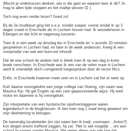
(Mocht je ondertussen denken, wie is die gast en waarom lees ik dit? Je
mag te allen tijde stoppen en het mailtje wissen 😊 )
Toch nog even verder lezen? Goed zo!
Bij de 2e invalbeurt ging het e.e.a. minder soepel, vooral omdat ik op 3
dagen zowel in Enschede als in Lochem lessen had. Ik woonde/woon in
Eibergen en dat licht er nagenoeg tussenin.
Toen ik in een week op dinsdag les in Enschede en ’s avonds 10 minuten
gesprekken in Lochem had, en later in de week andersom, kreeg ik een
voorproefje van wat een burn-out inhoudt.
Dat de ene school de andere niet is bleek toen ik op een dag in korte
broek verscheen. In Enschede was ik een van de velen maar in Lochem
werd ik vriendelijk doch corrigerend toegesproken door de rector Nico.
Enfin, in Enschede kwamen meer uren en in Lochem zat het er weer op.
Kort daarna verongelukte een jonge collega van Staring, zijn naam was
Maurice Kip. Hij gaf Engels op een zeer gepassioneerde wijze. Hij reed
motor en daarmee is hij verongelukt.
Zijn interpretatie van een hysterische sportverslaggever waren
legendarisch in de brugklassen. Ik ben toen nog 1 maal terug geweest om
mijn deelneming te betuigen.
De toenmalig locatieleider (en zijn naam ben ik kwijt, voornaam…Anton?)
kon dingen enorm treffend zeggen, hij zei: “Het ís wel mogelijk… om een
school te runnen zonder Maurice. We weten alleen nog niet hoe dat