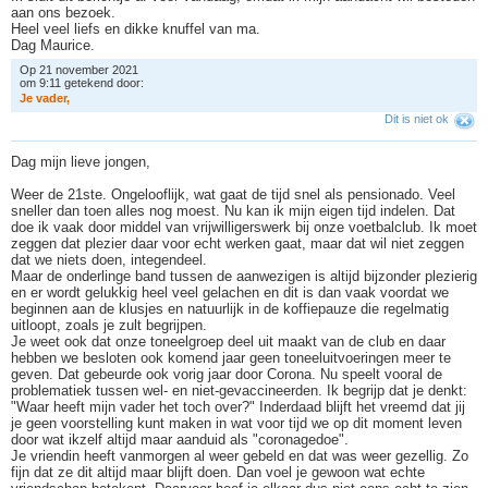
aan ons bezoek.
Heel veel liefs en dikke knuffel van ma.
Dag Maurice.
Op 21 november 2021
om 9:11 getekend door:
J
e
v
a
d
e
r
,
Dit is niet ok
Dag mijn lieve jongen,
Weer de 21ste. Ongelooflijk, wat gaat de tijd snel als pensionado. Veel
sneller dan toen alles nog moest. Nu kan ik mijn eigen tijd indelen. Dat
doe ik vaak door middel van vrijwilligerswerk bij onze voetbalclub. Ik moet
zeggen dat plezier daar voor echt werken gaat, maar dat wil niet zeggen
dat we niets doen, integendeel.
Maar de onderlinge band tussen de aanwezigen is altijd bijzonder plezierig
en er wordt gelukkig heel veel gelachen en dit is dan vaak voordat we
beginnen aan de klusjes en natuurlijk in de koffiepauze die regelmatig
uitloopt, zoals je zult begrijpen.
Je weet ook dat onze toneelgroep deel uit maakt van de club en daar
hebben we besloten ook komend jaar geen toneeluitvoeringen meer te
geven. Dat gebeurde ook vorig jaar door Corona. Nu speelt vooral de
problematiek tussen wel- en niet-gevaccineerden. Ik begrijp dat je denkt:
"Waar heeft mijn vader het toch over?" Inderdaad blijft het vreemd dat jij
je geen voorstelling kunt maken in wat voor tijd we op dit moment leven
door wat ikzelf altijd maar aanduid als "coronagedoe".
Je vriendin heeft vanmorgen al weer gebeld en dat was weer gezellig. Zo
fijn dat ze dit altijd maar blijft doen. Dan voel je gewoon wat echte