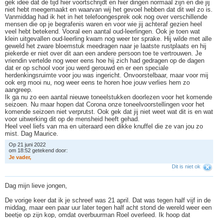
gek idee dat de tijd hier voortschrijdt en hier dingen normaal zijn en die jij
niet hebt meegemaakt en waarvan wij het gevoel hebben dat dit wel zo is.
Vanmiddag had ik het in het telefoongesprek ook nog over verschillende
mensen die op je begrafenis waren en voor wie jij achteraf gezien heel
veel hebt betekend. Vooral een aantal oud-leerlingen. Ook je toen wat
klein uitgevallen oud-leerling kwam nog weer ter sprake. Hij wilde met alle
geweld het zware bloemstuk meedragen naar je laatste rustplaats en hij
piekerde er niet over dit aan een andere persoon toe te vertrouwen. Je
vriendin vertelde nog weer eens hoe hij zich had gedragen op de dagen
dat er op school voor jou werd gerouwd en er een speciale
herdenkingsruimte voor jou was ingericht. Onvoorstelbaar, maar voor mij
ook erg mooi nu, nog weer eens te horen hoe jouw verlies hem zo
aangreep.
Ik ga nu zo een aantal nieuwe toneelstukken doorlezen voor het komende
seizoen. Nu maar hopen dat Corona onze toneelvoorstellingen voor het
komende seizoen niet verprutst. Ook gek dat jij niet weet wat dit is en wat
voor uitwerking dit op de mensheid heeft gehad.
Heel veel liefs van ma en uiteraard een dikke knuffel die ze van jou zo
mist. Dag Maurice.
Op 21 juni 2022
om 18:52 getekend door:
J
e
v
a
d
e
r
,
Dit is niet ok
Dag mijn lieve jongen,
De vorige keer dat ik je schreef was 21 april. Dat was tegen half vijf in de
middag, maar een paar uur later tegen half acht stond de wereld weer een
beetje op zijn kop, omdat overbuurman Roel overleed. Ik hoop dat