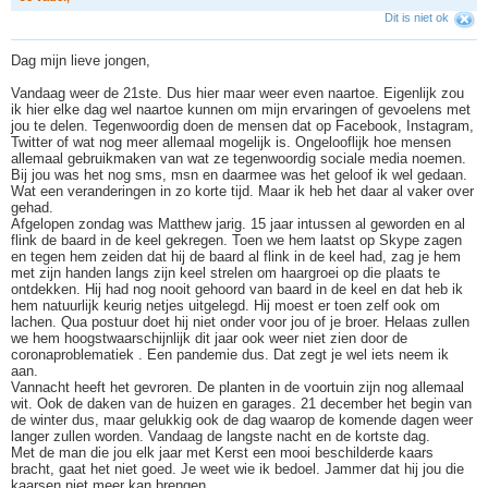
Dit is niet ok
Dag mijn lieve jongen,
Vandaag weer de 21ste. Dus hier maar weer even naartoe. Eigenlijk zou
ik hier elke dag wel naartoe kunnen om mijn ervaringen of gevoelens met
jou te delen. Tegenwoordig doen de mensen dat op Facebook, Instagram,
Twitter of wat nog meer allemaal mogelijk is. Ongelooflijk hoe mensen
allemaal gebruikmaken van wat ze tegenwoordig sociale media noemen.
Bij jou was het nog sms, msn en daarmee was het geloof ik wel gedaan.
Wat een veranderingen in zo korte tijd. Maar ik heb het daar al vaker over
gehad.
Afgelopen zondag was Matthew jarig. 15 jaar intussen al geworden en al
flink de baard in de keel gekregen. Toen we hem laatst op Skype zagen
en tegen hem zeiden dat hij de baard al flink in de keel had, zag je hem
met zijn handen langs zijn keel strelen om haargroei op die plaats te
ontdekken. Hij had nog nooit gehoord van baard in de keel en dat heb ik
hem natuurlijk keurig netjes uitgelegd. Hij moest er toen zelf ook om
lachen. Qua postuur doet hij niet onder voor jou of je broer. Helaas zullen
we hem hoogstwaarschijnlijk dit jaar ook weer niet zien door de
coronaproblematiek . Een pandemie dus. Dat zegt je wel iets neem ik
aan.
Vannacht heeft het gevroren. De planten in de voortuin zijn nog allemaal
wit. Ook de daken van de huizen en garages. 21 december het begin van
de winter dus, maar gelukkig ook de dag waarop de komende dagen weer
langer zullen worden. Vandaag de langste nacht en de kortste dag.
Met de man die jou elk jaar met Kerst een mooi beschilderde kaars
bracht, gaat het niet goed. Je weet wie ik bedoel. Jammer dat hij jou die
kaarsen niet meer kan brengen.