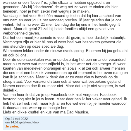
wanneer er een "boven" is, jullie elkaar al hebben opgezocht en
gevonden. Als hij "daarboven" de weg net zo weet te vinden als hier
beneden, hoef je hem zeker niet wegwijs te maken.
Vandaag is het voor Roel één maand geleden dat hij hier afscheid van
ons nam en voor jou is het vandaag precies 18 jaar geleden dat je ons
verliet. Het is nu weer 21 mei. Een dag die bij ons in het hoofd gegrift
staat. Maar dit getal 21 zal bij beide families altijd een gevoel van
verbondenheid geven.
Dat het een moeilijke periode is voor dit gezin, is heel duidelijk natuurlijk.
Vanmorgen zijn er hier bij ons al weer heel wat bezoekers geweest die
ons steunden op deze speciale dag.
We hebben lekker onder de nieuwe overkapping. Bloemen bij jou gebracht
en ook bij ons.
Door de coronaperikelen was er op deze dag het een en ander veranderd,
maar nu er weer wat meer vrijheid is, is het weer net als vroeger. Al weer
kaarten van medeleven ontvangen en zoals ik al zei ook alweer mensen
die ons met een bezoek vereerden en op dit moment is het even rustig en
kan ik je schrijven. Maar ik denk dat er zo weer nieuw bezoek op de
stoep staat. Voor vanavond staan ook al weer wat bezoekers gepland.
Namen noemen doe ik nu maar niet. Maar dat ze je niet vergeten, is wel
duidelijk.
Van ma hoor ik dat ze je op Facebook ook niet vergeten. Facebook
bestond nog niet in jouw leven. Maar daar heb ik het vaker over gehad. Ik
heb het zelf ook niet, maar kijk af en toe wel even bij je moeder waardoor
ik daarvan ook weer op de hoogte ben.
Liefs en dikke knuffel en kus van ma.Dag Maurice.
Op 21 mei 2022
om 14:51 getekend door:
J
e
v
a
d
e
r
,