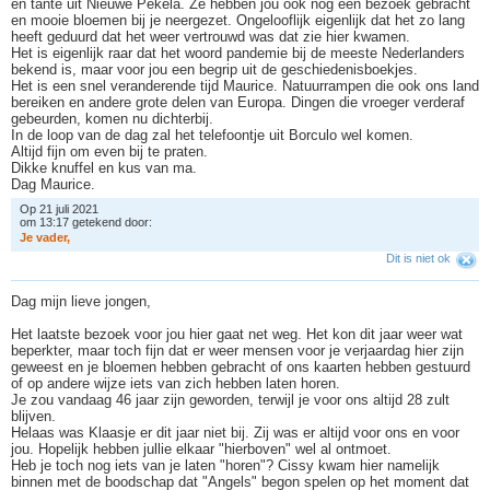
en tante uit Nieuwe Pekela. Ze hebben jou ook nog een bezoek gebracht
en mooie bloemen bij je neergezet. Ongelooflijk eigenlijk dat het zo lang
heeft geduurd dat het weer vertrouwd was dat zie hier kwamen.
Het is eigenlijk raar dat het woord pandemie bij de meeste Nederlanders
bekend is, maar voor jou een begrip uit de geschiedenisboekjes.
Het is een snel veranderende tijd Maurice. Natuurrampen die ook ons land
bereiken en andere grote delen van Europa. Dingen die vroeger verderaf
gebeurden, komen nu dichterbij.
In de loop van de dag zal het telefoontje uit Borculo wel komen.
Altijd fijn om even bij te praten.
Dikke knuffel en kus van ma.
Dag Maurice.
Op 21 juli 2021
om 13:17 getekend door:
J
e
v
a
d
e
r
,
Dit is niet ok
Dag mijn lieve jongen,
Het laatste bezoek voor jou hier gaat net weg. Het kon dit jaar weer wat
beperkter, maar toch fijn dat er weer mensen voor je verjaardag hier zijn
geweest en je bloemen hebben gebracht of ons kaarten hebben gestuurd
of op andere wijze iets van zich hebben laten horen.
Je zou vandaag 46 jaar zijn geworden, terwijl je voor ons altijd 28 zult
blijven.
Helaas was Klaasje er dit jaar niet bij. Zij was er altijd voor ons en voor
jou. Hopelijk hebben jullie elkaar "hierboven" wel al ontmoet.
Heb je toch nog iets van je laten "horen"? Cissy kwam hier namelijk
binnen met de boodschap dat "Angels" begon spelen op het moment dat