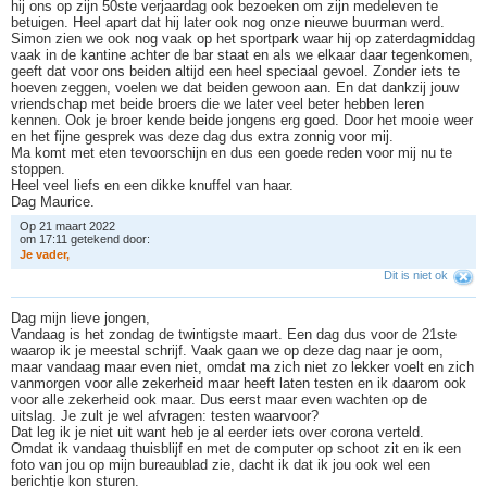
hij ons op zijn 50ste verjaardag ook bezoeken om zijn medeleven te
betuigen. Heel apart dat hij later ook nog onze nieuwe buurman werd.
Simon zien we ook nog vaak op het sportpark waar hij op zaterdagmiddag
vaak in de kantine achter de bar staat en als we elkaar daar tegenkomen,
geeft dat voor ons beiden altijd een heel speciaal gevoel. Zonder iets te
hoeven zeggen, voelen we dat beiden gewoon aan. En dat dankzij jouw
vriendschap met beide broers die we later veel beter hebben leren
kennen. Ook je broer kende beide jongens erg goed. Door het mooie weer
en het fijne gesprek was deze dag dus extra zonnig voor mij.
Ma komt met eten tevoorschijn en dus een goede reden voor mij nu te
stoppen.
Heel veel liefs en een dikke knuffel van haar.
Dag Maurice.
Op 21 maart 2022
om 17:11 getekend door:
J
e
v
a
d
e
r
,
Dit is niet ok
Dag mijn lieve jongen,
Vandaag is het zondag de twintigste maart. Een dag dus voor de 21ste
waarop ik je meestal schrijf. Vaak gaan we op deze dag naar je oom,
maar vandaag maar even niet, omdat ma zich niet zo lekker voelt en zich
vanmorgen voor alle zekerheid maar heeft laten testen en ik daarom ook
voor alle zekerheid ook maar. Dus eerst maar even wachten op de
uitslag. Je zult je wel afvragen: testen waarvoor?
Dat leg ik je niet uit want heb je al eerder iets over corona verteld.
Omdat ik vandaag thuisblijf en met de computer op schoot zit en ik een
foto van jou op mijn bureaublad zie, dacht ik dat ik jou ook wel een
berichtje kon sturen.