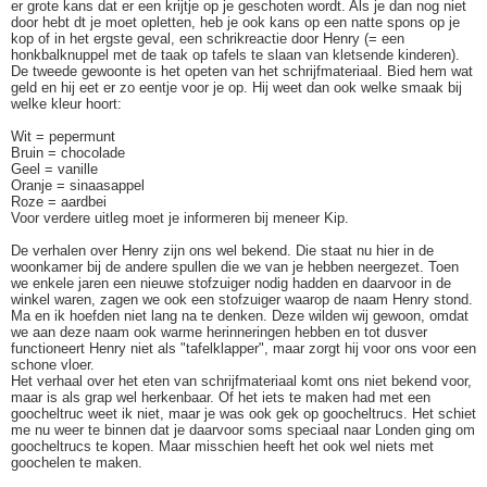
er grote kans dat er een krijtje op je geschoten wordt. Als je dan nog niet
door hebt dt je moet opletten, heb je ook kans op een natte spons op je
kop of in het ergste geval, een schrikreactie door Henry (= een
honkbalknuppel met de taak op tafels te slaan van kletsende kinderen).
De tweede gewoonte is het opeten van het schrijfmateriaal. Bied hem wat
geld en hij eet er zo eentje voor je op. Hij weet dan ook welke smaak bij
welke kleur hoort:
Wit = pepermunt
Bruin = chocolade
Geel = vanille
Oranje = sinaasappel
Roze = aardbei
Voor verdere uitleg moet je informeren bij meneer Kip.
De verhalen over Henry zijn ons wel bekend. Die staat nu hier in de
woonkamer bij de andere spullen die we van je hebben neergezet. Toen
we enkele jaren een nieuwe stofzuiger nodig hadden en daarvoor in de
winkel waren, zagen we ook een stofzuiger waarop de naam Henry stond.
Ma en ik hoefden niet lang na te denken. Deze wilden wij gewoon, omdat
we aan deze naam ook warme herinneringen hebben en tot dusver
functioneert Henry niet als "tafelklapper", maar zorgt hij voor ons voor een
schone vloer.
Het verhaal over het eten van schrijfmateriaal komt ons niet bekend voor,
maar is als grap wel herkenbaar. Of het iets te maken had met een
goocheltruc weet ik niet, maar je was ook gek op goocheltrucs. Het schiet
me nu weer te binnen dat je daarvoor soms speciaal naar Londen ging om
goocheltrucs te kopen. Maar misschien heeft het ook wel niets met
goochelen te maken.