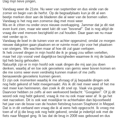
Dag mijn lieve jongen,
Vandaag weer de 21ste. Nu weer van september en dus einde van de
zomer en begin van de herfst. Op de begraafplaats kun je dit al een
beetje merken door aan de bladeren die al weer van de bomen vallen.
Vandaag is het nog een zomerse dag met mooi weer.
Ma en ik zitten nu onder onze nieuwe overkapping. Jammer dat je dit niet
even kunt zien, maar wie weet lukt dit van "bovenaf". Dat is nog altijd de
vraag die veel mensen bezighield en zal houden. Daar gaan we nu maar
niet verder op in.
Vandaag de boel in de tuinen voor en achter opgeruimd, omdat ze morgen
nieuwe dakgoten gaan plaatsen en er ruimte moet zijn voor het plaatsen
van steigers. We wachten maar af hoe dit zal gaan verlopen.
Ik heb zoveel dingen in mijn hoofd die ik je graag zou willen vertellen,
maar het zijn vooral veel dagelijkse bezigheden waarmee ik mij de laatste
tijd heb bezig gehouden.
Natuurlijk zijn er in mijn hoofd ook vaak dingen die mij aan jou doen
denken, waarbij af en toe ook gevoelens van gemis weer boven komen en
die me soms weer even verdrietig kunnen maken of me zelfs
benauwende gevoelens kunnen geven.
Er zijn ook momenten waarbij ik me afvraag of jij bepaalde dingen ook
nog hebt gekend of hebt meegemaakt. Als ik dit niet meer weet of het me
niet meer kan herinneren, dan zoek ik dit snel op. Vaak via google.
Daarvoor hebben ze zelfs al een werkwoord bedacht: "Googelen". Of jij dit
woord ook nog hebt gekend, vraag ik me nu ook maar weer af. Ik ga het
niet nazoeken. Dit is ook wat moeilijker te achterhalen dan bijvoorbeeld
het jaar van de bouw van de houten fietsbrug tussen Staphorst in Meppel.
Dat is in dit verband een vraag die ik al eens heb opgezocht. Ik vroeg me
toen af of jij die brug ook nog hebt gekend, omdat je indertijd ook met de
fiets naar Meppel ging. Ik las dat de brug in 2008 was gebouwd en dus