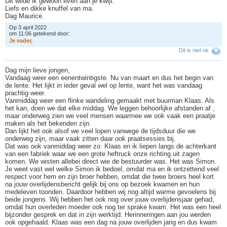
Dit wilde ik gewoon even aan je kwijt.
Liefs en dikke knuffel van ma.
Dag Maurice.
Op 3 april 2022
om 11:06 getekend door:
J
e
v
a
d
e
r
,
Dit is niet ok
Dag mijn lieve jongen,
Vandaag weer een eenentwintigste. Nu van maart en dus het begin van
de lente. Het lijkt in ieder geval wel op lente, want het was vandaag
prachtig weer.
Vanmiddag weer een flinke wandeling gemaakt met buurman Klaas. Als
het kan, doen we dat elke middag. We leggen behoorlijke afstanden af ,
maar onderweg zien we veel mensen waarmee we ook vaak een praatje
maken als het bekenden zijn.
Dan lijkt het ook alsof we veel lopen vanwege de tijdsduur die we
onderweg zijn, maar vaak zitten daar ook praatsessies bij.
Dat was ook vanmiddag weer zo. Klaas en ik liepen langs de achterkant
van een fabriek waar we een grote heftruck onze richting uit zagen
komen. We wisten allebei direct wie de bestuurder was. Het was Simon.
Je weet vast wel welke Simon ik bedoel, omdat ma en ik ontzettend veel
respect voor hem en zijn broer hebben, omdat die twee broers heel kort
na jouw overlijdensbericht gelijk bij ons op bezoek kwamen en hun
medeleven toonden. Daardoor hebben wij nog altijd warme gevoelens bij
beide jongens. Wij hebben het ook nog over jouw overlijdensjaar gehad,
omdat hun overleden moeder ook nog ter sprake kwam. Het was een heel
bijzonder gesprek en dat in zijn werktijd. Herinneringen aan jou werden
ook opgehaald. Klaas was een dag na jouw overlijden jarig en dus kwam