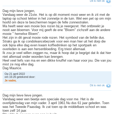
Dit is niet ok
Dag mijn lieve jongen,
Vandaag weer de 21ste. Het is op dit moment mooi weer en ik zit met de
laptop op schoot lekker in het zonnetje in de tuin. Wel een pet op om mijn
hoofd om deze te beschermen tegen de felle zonnestralen.
Ma heeft weer een mooie bos rozen bij je neergezet. Het ontbreekt je
nooit aan bloemen. Voor mij geeft de ene "Bloem" zichzelf aan de andere
mooie " hemelse Bloem".
Het zijn in dit geval mooie rode rozen. Het symbool van de liefde dus.
Straks ga ik op condoleancebezoek voor een man hier uit het dorp die
ook bijna elke dag even kwam koffiedrinken op het sportpark en
overleden is aan een hersenbloeding. Erg triest allemaal.
Ik zou je veel willen zeggen nu, maar ik hoop dat je begrijpt dat ik dat hier
niet allemaal onder woorden kan brengen.
Heel veel liefs van ma en een dikke knuffel van haar voor jou. Die van jou
mist ze nog elke dag.
Dag Maurice.
Op 21 april 2022
om 16:26 getekend door:
J
e
v
a
d
e
r
,
Dit is niet ok
Dag mijn lieve lieve jongen.
Vandaag weer een beetje een speciale dag voor me. Het is de
overlijdensdag van mijn vader. 3 april 1961.Nu dus 61 jaar geleden. Toen
was het Tweede Paasdag. Ik zat toen op de middelbare school en was
toen zelf 14 jaar.