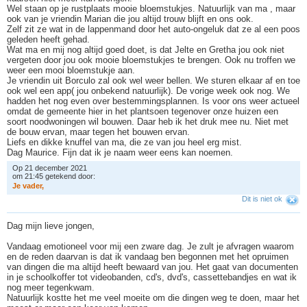
Wel staan op je rustplaats mooie bloemstukjes. Natuurlijk van ma , maar
ook van je vriendin Marian die jou altijd trouw blijft en ons ook.
Zelf zit ze wat in de lappenmand door het auto-ongeluk dat ze al een poos
geleden heeft gehad.
Wat ma en mij nog altijd goed doet, is dat Jelte en Gretha jou ook niet
vergeten door jou ook mooie bloemstukjes te brengen. Ook nu troffen we
weer een mooi bloemstukje aan.
Je vriendin uit Borculo zal ook wel weer bellen. We sturen elkaar af en toe
ook wel een app( jou onbekend natuurlijk). De vorige week ook nog. We
hadden het nog even over bestemmingsplannen. Is voor ons weer actueel
omdat de gemeente hier in het plantsoen tegenover onze huizen een
soort noodwoningen wil bouwen. Daar heb ik het druk mee nu. Niet met
de bouw ervan, maar tegen het bouwen ervan.
Liefs en dikke knuffel van ma, die ze van jou heel erg mist.
Dag Maurice. Fijn dat ik je naam weer eens kan noemen.
Op 21 december 2021
om 21:45 getekend door:
J
e
v
a
d
e
r
,
Dit is niet ok
Dag mijn lieve jongen,
Vandaag emotioneel voor mij een zware dag. Je zult je afvragen waarom
en de reden daarvan is dat ik vandaag ben begonnen met het opruimen
van dingen die ma altijd heeft bewaard van jou. Het gaat van documenten
in je schoolkoffer tot videobanden, cd's, dvd's, cassettebandjes en wat ik
nog meer tegenkwam.
Natuurlijk kostte het me veel moeite om die dingen weg te doen, maar het