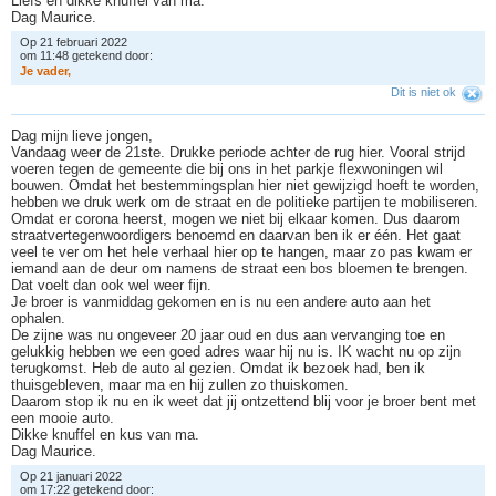
Liefs en dikke knuffel van ma.
Dag Maurice.
Op 21 februari 2022
om 11:48 getekend door:
J
e
v
a
d
e
r
,
Dit is niet ok
Dag mijn lieve jongen,
Vandaag weer de 21ste. Drukke periode achter de rug hier. Vooral strijd
voeren tegen de gemeente die bij ons in het parkje flexwoningen wil
bouwen. Omdat het bestemmingsplan hier niet gewijzigd hoeft te worden,
hebben we druk werk om de straat en de politieke partijen te mobiliseren.
Omdat er corona heerst, mogen we niet bij elkaar komen. Dus daarom
straatvertegenwoordigers benoemd en daarvan ben ik er één. Het gaat
veel te ver om het hele verhaal hier op te hangen, maar zo pas kwam er
iemand aan de deur om namens de straat een bos bloemen te brengen.
Dat voelt dan ook wel weer fijn.
Je broer is vanmiddag gekomen en is nu een andere auto aan het
ophalen.
De zijne was nu ongeveer 20 jaar oud en dus aan vervanging toe en
gelukkig hebben we een goed adres waar hij nu is. IK wacht nu op zijn
terugkomst. Heb de auto al gezien. Omdat ik bezoek had, ben ik
thuisgebleven, maar ma en hij zullen zo thuiskomen.
Daarom stop ik nu en ik weet dat jij ontzettend blij voor je broer bent met
een mooie auto.
Dikke knuffel en kus van ma.
Dag Maurice.
Op 21 januari 2022
om 17:22 getekend door: