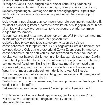
moest er maar een keer van komen.
In mappen vond ik veel dingen die allemaal betrekking hadden op
schoolse zaken als vergaderingsverslagen, oproepen voor cursussen,
rapportvergaderingen, verslag van functioneringsgesprek, cijferlijsten,
foto's van school en daarbuiten en nog veel meer. Te veel om op te
noemen.
Ook kwam ik nog dingen van leerlingen tegen die veel indruk maakten. Ik
zal daar zo op terug komen. Verschillende keren heb ik geglimlacht, maar
af en toe viel er ook wel een traantje te bespeuren, omdat sommige
dingen me zo raakten.
Ik ben nog lang niet klaar met dingen opruimen. Wat ik allemaal moet met
muziekdragers en films, ik weet het gewoon niet.
Gelukkig heb ik ook nog jouw stereotoren waarop op cd's en
cassettebandjes af te spelen zijn. Het is ongelooflijk dat die bandjes het
ook nog deden. Ook van je grote vriend Edwin Evers vond ik meerdere
cassettebandjes en op één van die cassettebandjes staat ook nog het
verslag van het bezoek dat je toen met je klas aan de studio met Edwin
Evers hebt gebracht. Op de buitenkant van het bandje staat de titel met
ook genoemd Ruud van Big Brother. Ik vraag me af of de jeugd van
tegenwoordig nog wel weet wat cassettebandjes en videobanden zijn.
Waar jij niet meer van gehoord hebt, denk ik, is van USB stick.
Ik moet zeggen dat het karwei nog lang niet ten einde is. Ik vraag me af
wat te doen met al dit materiaal.
Zoals ik al zei, zou ik nog even terug komen op dingen van leerlingen. Die
vond ik nog in je koffer.
Het eerste was een papier op een A4 waarop het volgende stond:
"Bij deze ontvangt u de scheidingspapieren, want mejuffrouw R. ten
Bokkel wil van u scheiden! aangezien ze al voorzien is.
Met vriendelijke groet,