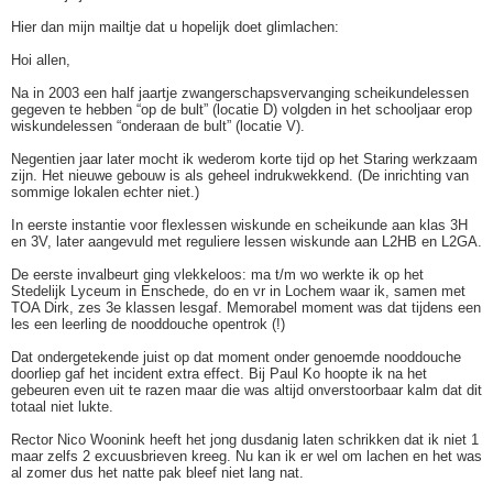
Hier dan mijn mailtje dat u hopelijk doet glimlachen:
Hoi allen,
Na in 2003 een half jaartje zwangerschapsvervanging scheikundelessen
gegeven te hebben “op de bult” (locatie D) volgden in het schooljaar erop
wiskundelessen “onderaan de bult” (locatie V).
Negentien jaar later mocht ik wederom korte tijd op het Staring werkzaam
zijn. Het nieuwe gebouw is als geheel indrukwekkend. (De inrichting van
sommige lokalen echter niet.)
In eerste instantie voor flexlessen wiskunde en scheikunde aan klas 3H
en 3V, later aangevuld met reguliere lessen wiskunde aan L2HB en L2GA.
De eerste invalbeurt ging vlekkeloos: ma t/m wo werkte ik op het
Stedelijk Lyceum in Enschede, do en vr in Lochem waar ik, samen met
TOA Dirk, zes 3e klassen lesgaf. Memorabel moment was dat tijdens een
les een leerling de nooddouche opentrok (!)
Dat ondergetekende juist op dat moment onder genoemde nooddouche
doorliep gaf het incident extra effect. Bij Paul Ko hoopte ik na het
gebeuren even uit te razen maar die was altijd onverstoorbaar kalm dat dit
totaal niet lukte.
Rector Nico Woonink heeft het jong dusdanig laten schrikken dat ik niet 1
maar zelfs 2 excuusbrieven kreeg. Nu kan ik er wel om lachen en het was
al zomer dus het natte pak bleef niet lang nat.