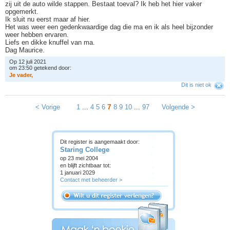
zij uit de auto wilde stappen. Bestaat toeval? Ik heb het hier vaker
opgemerkt.
Ik sluit nu eerst maar af hier.
Het was weer een gedenkwaardige dag die ma en ik als heel bijzonder
weer hebben ervaren.
Liefs en dikke knuffel van ma.
Dag Maurice.
Op 12 juli 2021
om 23:50 getekend door:
J
e
v
a
d
e
r
,
Dit is niet ok
7
< Vorige
1
...
4
5
6
8
9
10
...
97
Volgende >
Dit register is aangemaakt door:
Staring College
op 23 mei 2004
en blijft zichtbaar tot:
1 januari 2029
Contact met beheerder >