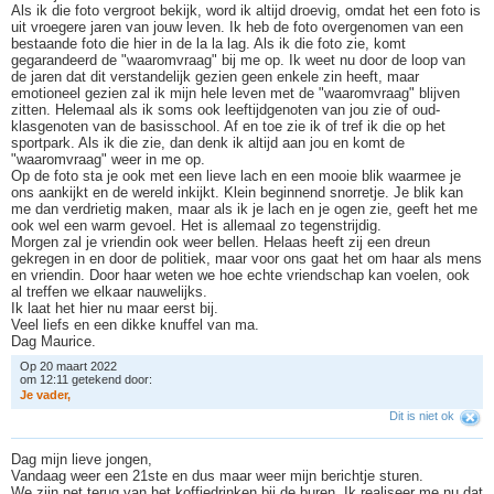
Als ik die foto vergroot bekijk, word ik altijd droevig, omdat het een foto is
uit vroegere jaren van jouw leven. Ik heb de foto overgenomen van een
bestaande foto die hier in de la la lag. Als ik die foto zie, komt
gegarandeerd de "waaromvraag" bij me op. Ik weet nu door de loop van
de jaren dat dit verstandelijk gezien geen enkele zin heeft, maar
emotioneel gezien zal ik mijn hele leven met de "waaromvraag" blijven
zitten. Helemaal als ik soms ook leeftijdgenoten van jou zie of oud-
klasgenoten van de basisschool. Af en toe zie ik of tref ik die op het
sportpark. Als ik die zie, dan denk ik altijd aan jou en komt de
"waaromvraag" weer in me op.
Op de foto sta je ook met een lieve lach en een mooie blik waarmee je
ons aankijkt en de wereld inkijkt. Klein beginnend snorretje. Je blik kan
me dan verdrietig maken, maar als ik je lach en je ogen zie, geeft het me
ook wel een warm gevoel. Het is allemaal zo tegenstrijdig.
Morgen zal je vriendin ook weer bellen. Helaas heeft zij een dreun
gekregen in en door de politiek, maar voor ons gaat het om haar als mens
en vriendin. Door haar weten we hoe echte vriendschap kan voelen, ook
al treffen we elkaar nauwelijks.
Ik laat het hier nu maar eerst bij.
Veel liefs en een dikke knuffel van ma.
Dag Maurice.
Op 20 maart 2022
om 12:11 getekend door:
J
e
v
a
d
e
r
,
Dit is niet ok
Dag mijn lieve jongen,
Vandaag weer een 21ste en dus maar weer mijn berichtje sturen.
We zijn net terug van het koffiedrinken bij de buren. Ik realiseer me nu dat