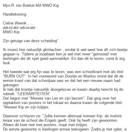
Mjvr.R. ten Bokkel MA MWO Kip
Handtekening
Celine Weenk , ...
adcocate adcocate
MWO Kip
Zijn getuige van deze scheiding"
Ik moest hier natuurlijk glimlachen , omdat ik wel weet hoe dit zo'n beetje
gegaan is. Tijdens je loopbaan ben je wel met meer "getrouwd' met
leerlingen die dit spel goed aanvoelden. En dan dit te lezen, vond ik erg
leuk.
Het tweede wat erg fijn was te lezen, was een schoolkrant met als titel
"BURN OUT". In het voorwoord van Doortje en Marilou stond dat dit de
eerste krant van dat schooljaar was en dat het een nieuwe naam had
gekregen.
Ik heb dat krantje natuurlijk doorgelezen en kwam daarbij terecht bij de
rubriek :"LEERARITEITEN".
Dat begon met "Meneer van Lier en zijn bezem". Dat ging over het
opplakken van posters in het lokaal en daarna kwam de volgende titel:
"Meneer Kip en zijn krijtjes.
Daarover schrijven ze: "Jullie kennen allemaal meneer Kip: de mafste
leraar van de school die Engels geeft. Ook hij heeft zijn gewoonten.
Alleen dit keer niet met posters, maar met krijtjes.
De eerste gewoonte is leerlingen ermee bekogelen. Zodra je niet oplet, is