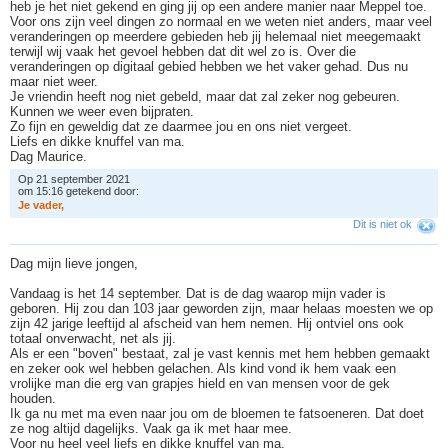
heb je het niet gekend en ging jij op een andere manier naar Meppel toe.
Voor ons zijn veel dingen zo normaal en we weten niet anders, maar veel
veranderingen op meerdere gebieden heb jij helemaal niet meegemaakt
terwijl wij vaak het gevoel hebben dat dit wel zo is. Over die
veranderingen op digitaal gebied hebben we het vaker gehad. Dus nu
maar niet weer.
Je vriendin heeft nog niet gebeld, maar dat zal zeker nog gebeuren.
Kunnen we weer even bijpraten.
Zo fijn en geweldig dat ze daarmee jou en ons niet vergeet.
Liefs en dikke knuffel van ma.
Dag Maurice.
Op 21 september 2021
om 15:16 getekend door:
J
e
v
a
d
e
r
,
Dit is niet ok
Dag mijn lieve jongen,
Vandaag is het 14 september. Dat is de dag waarop mijn vader is
geboren. Hij zou dan 103 jaar geworden zijn, maar helaas moesten we op
zijn 42 jarige leeftijd al afscheid van hem nemen. Hij ontviel ons ook
totaal onverwacht, net als jij.
Als er een "boven" bestaat, zal je vast kennis met hem hebben gemaakt
en zeker ook wel hebben gelachen. Als kind vond ik hem vaak een
vrolijke man die erg van grapjes hield en van mensen voor de gek
houden.
Ik ga nu met ma even naar jou om de bloemen te fatsoeneren. Dat doet
ze nog altijd dagelijks. Vaak ga ik met haar mee.
Voor nu heel veel liefs en dikke knuffel van ma.