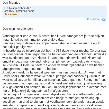
Dag Maurice
Op 14 september 2021
om 15:56 getekend door:
J
e
v
a
d
e
r
m
Dit is niet ok
Dag mijn lieve jongen,
Vandaag weer een 21ste. Meestal ben ik veel vroeger om je te schrijven,
maar ik had op mijn manier een drukke dag.
Vandaag begon de eerste competitiewedstrijd en daar waren ma en ik
natuurlijk getuige van.
Ik hoorde via de microfoon dat het na 314 dagen weer mocht. Corona was
de boosdoener. Men begon met de herdenking van een clubbestuurder die
was overleden aan deze ziekte. Ik vond dat indrukwekkend. Helemaal
omdat ik deze man gekend heb en altijd heel sympathiek over kwam.
Je vriendin uit Borculo heeft me onder de wedstrijd gebeld en we hebben
afgesproken morgen contact te hebben.
Afgelopen week na lange tijd weer een treinreis gemaakt. Dit keer met
Harry naar Gorinchem waar we een superfijne dag hadden bij Chiquita. Ik
weet nu alles van het rijpen van bananen. Onze gastheer Benny heeft ons
beiden een prachtige dag bezorgd. Ik weet wel zeker dat jij het ook erg
leuk gevonden zou hebben. In Gorkum heerlijk geluncht en 's avonds met
ma en Hilga erbij de dag samen fijn afgesloten.
Deze dag ook op speciale manier afgesloten. Na de voetbalwedstrijd en
nazit ook maar weer besloten om een hapje te nuttigen en de dag op
gezellige manier af te sluiten met voetbalmensen die ondertussen goede
vrienden zijn geworden. Gelukkig is er bij deze mensen ook vaak even
gelegenheid om over jou of familiezaken te spreken. Dat geeft ons als