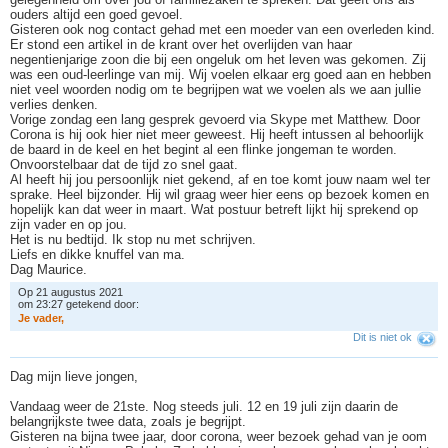
ouders altijd een goed gevoel.
Gisteren ook nog contact gehad met een moeder van een overleden kind.
Er stond een artikel in de krant over het overlijden van haar
negentienjarige zoon die bij een ongeluk om het leven was gekomen. Zij
was een oud-leerlinge van mij. Wij voelen elkaar erg goed aan en hebben
niet veel woorden nodig om te begrijpen wat we voelen als we aan jullie
verlies denken.
Vorige zondag een lang gesprek gevoerd via Skype met Matthew. Door
Corona is hij ook hier niet meer geweest. Hij heeft intussen al behoorlijk
de baard in de keel en het begint al een flinke jongeman te worden.
Onvoorstelbaar dat de tijd zo snel gaat.
Al heeft hij jou persoonlijk niet gekend, af en toe komt jouw naam wel ter
sprake. Heel bijzonder. Hij wil graag weer hier eens op bezoek komen en
hopelijk kan dat weer in maart. Wat postuur betreft lijkt hij sprekend op
zijn vader en op jou.
Het is nu bedtijd. Ik stop nu met schrijven.
Liefs en dikke knuffel van ma.
Dag Maurice.
Op 21 augustus 2021
om 23:27 getekend door:
J
e
v
a
d
e
r
,
Dit is niet ok
Dag mijn lieve jongen,
Vandaag weer de 21ste. Nog steeds juli. 12 en 19 juli zijn daarin de
belangrijkste twee data, zoals je begrijpt.
Gisteren na bijna twee jaar, door corona, weer bezoek gehad van je oom