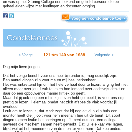
en was op het Staring College een bekend en geliefd persoon die op
geheel eigen wijze met leerlingen en docenten omging.
121 t/m 140 van
1938
< Vorige
Volgende >
Dag mijn lieve jongen,
Dat het vorige bericht voor ons heel bijzonder is, mag duidelijk zijn.
Een aantal dingen zijn voor ma en mij heel herkenbaar.
Het was ontzettend fijn om het hele verhaal door te lezen, al ging het niet
alleen maar over jou. Leuk te lezen hoe iemand over onderwijs denkt en
daar op een opbouwende manier kritiek op geeft.
Maar dat jij ook nog een rol in zijn leven hebt gespeeld, is voor ons erg
prettig te lezen. Helemaal omdat het zich afspeelde vlak voordat jij
overleed.
Leuk om te lezen is, dat Mark zegt dat hij nog altijd in zijn huis een
monitor heeft die jij ooit voor hem meenam hier uit de buurt. Dit soort
dingen roepen leuke herinneringen op. Jij bent dus ook een collega
geweest die met hem samen heeft gewerkt. Dat jullie elkaar wel lagen,
blijkt wel uit het meenemen van de monitor voor hem. Dat zou anders