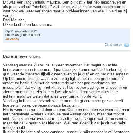
Dit was een lang verhaal Maurice. Ben blij dat ik het heb geschreven en
als je dit verhaal "hierboven" zult lezen, zul je zeker weer nagenieten en
vast ook wel weer verlangen naar je oud-leerlingen van wie jij hield en zij
van jou.
Dag Maurice,
Dikke knuffel en kus van ma.
Op 23 november 2021
om 16:05 getekend door:
J
e
v
a
d
e
r
,
Dit is niet ok
Dag mijn lieve jongen,
Vandaag weer de 21ste. Nu al weer november. Het begint nu echte
herfstvormen aan te nemen. Bijna dagelijks komen we blad harken bij je
graf waar de bladeren rijkelijk neervallen op je graf en op het gras ernaast.
Op het mooie pleintje waar je zo rustig ligt, is het nu een grote rommel
omdat ze bezig zijn met de restauratie van het pad rondom en het
middenplein dat vol ligt met klinkers. Het nieuwe pad ligt er al weer in en
ziet er prachtig uit. Het is een kwestie van tijd om verder alles in te
richten, maar we weten dat alles weer prima in orde komt.
Vandaag hebben we bezoek van je broer die gisteren ook gezien heeft
hoe ze bij jou op de begraafplaats bezig zijn.
Het is weer een rare tijd door corona. Gisteren mochten we weer niet naar
het voetbalveld. Anders waren we naar Assen gegaan, maar dat mocht
niet. Nu gezien via livestream . Je zult je wel afvragen wat dit nu weer is,
maar dat ga ik maar niet uitleggen. Wel raar eigenlijk dat je dit niet hebt
meegemaakt.
Ik sluit dit berichtje af voor vandaag, omdat ik mijn aandacht wil besteden