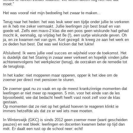
moet.”
Het was vooraf niet mijn bedoeling het zwaar te maken...
Terug naar het heden: het was leuk weer een tijdje onder jullie te verkeren
en ik heb me zeker vermaakt. Jullie leerlingen zijn best braaf en van
goede wil. Zelfs een mavo-2 klas die een poos geen wiskunde had gehad
mocht ik, eenmalig, op vrijdag het 8e (!), een uurtje wiskunde geven. Oh
ja, en ze kwamen net van gym. Kort gezegd: ik kreeg ze aan het werk en
ze deden hun best. Dat was wel kicken dat het lukte!
Afsluitend: Ik wens jullie veel succes en wijsheid voor de toekomst. Het
is duidelijk dat het Staring in zwaar weer verkeert en hopelijk vinden jullie
achtereenvolgens het werkplezier (terug), de oorzaken en de remedie tot
de terugloop.
In het kader: niet mopperen maar opperen, opper ik het idee om de
zoemer per direct met pensioen te sturen.
De zoemer gaat nu zo vaak en op de meest krankzinnige momenten dat
leerlingen er niet meer op reageren. 5 min. voor het einde van de les
bijvoorbeeld, wie dat bedacht heeft heeft vast nooit zelf voor de klas
gestaan.
Op momenten dat ze niet op het geluid hoeven te reageren klinkt ie
immers hetzelfde als dat ze er wel iets mee moeten.
In Winterswijk (GKC) is sinds 2012 geen zoemer meer (want gescheiden
pauzes) en wat bleek: leerlingen en docenten kwamen beter op tijd dan
mét. Er daalt een rust op de school neer: echt!