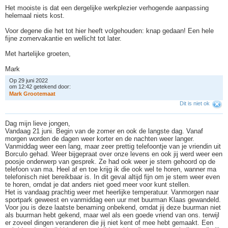
Het mooiste is dat een dergelijke werkplezier verhogende aanpassing
helemaal niets kost.
Voor degene die het tot hier heeft volgehouden: knap gedaan! Een hele
fijne zomervakantie en wellicht tot later.
Met hartelijke groeten,
Mark
Op 29 juni 2022
om 12:42 getekend door:
M
a
r
k
G
r
o
o
t
e
m
a
a
t
Dit is niet ok
Dag mijn lieve jongen,
Vandaag 21 juni. Begin van de zomer en ook de langste dag. Vanaf
morgen worden de dagen weer korter en de nachten weer langer.
Vanmiddag weer een lang, maar zeer prettig telefoontje van je vriendin uit
Borculo gehad. Weer bijgepraat over onze levens en ook jij werd weer een
poosje onderwerp van gesprek. Ze had ook weer je stem gehoord op de
telefoon van ma. Heel af en toe krijg ik die ook wel te horen, wanner ma
telefonisch niet bereikbaar is. In dit geval altijd fijn om je stem weer even
te horen, omdat je dat anders niet goed meer voor kunt stellen.
Het is vandaag prachtig weer met heerlijke temperatuur. Vanmorgen naar
sportpark geweest en vanmiddag een uur met buurman Klaas gewandeld.
Voor jou is deze laatste benaming onbekend, omdat jij deze buurman niet
als buurman hebt gekend, maar wel als een goede vriend van ons. terwijl
er zoveel dingen veranderen die jij niet kent of mee hebt gemaakt. Een