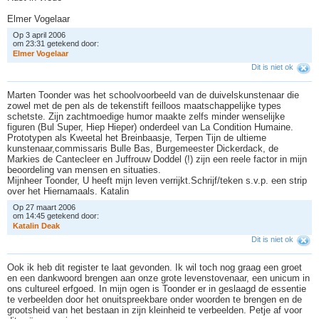
Elmer Vogelaar
Op 3 april 2006
om 23:31 getekend door:
E
l
m
e
r
V
o
g
e
l
a
a
r
Dit is niet ok
Marten Toonder was het schoolvoorbeeld van de duivelskunstenaar die
zowel met de pen als de tekenstift feilloos maatschappelijke types
schetste. Zijn zachtmoedige humor maakte zelfs minder wenselijke
figuren (Bul Super, Hiep Hieper) onderdeel van La Condition Humaine.
Prototypen als Kweetal het Breinbaasje, Terpen Tijn de ultieme
kunstenaar,commissaris Bulle Bas, Burgemeester Dickerdack, de
Markies de Cantecleer en Juffrouw Doddel (!) zijn een reele factor in mijn
beoordeling van mensen en situaties.
Mijnheer Toonder, U heeft mijn leven verrijkt.Schrijf/teken s.v.p. een strip
over het Hiernamaals. Katalin
Op 27 maart 2006
om 14:45 getekend door:
K
a
t
a
l
i
n
D
e
a
k
Dit is niet ok
Ook ik heb dit register te laat gevonden. Ik wil toch nog graag een groet
en een dankwoord brengen aan onze grote levenstovenaar, een unicum in
ons cultureel erfgoed. In mijn ogen is Toonder er in geslaagd de essentie
te verbeelden door het onuitspreekbare onder woorden te brengen en de
grootsheid van het bestaan in zijn kleinheid te verbeelden. Petje af voor