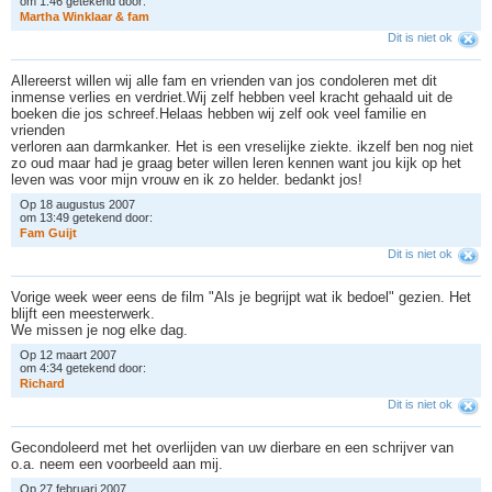
om 1:46 getekend door:
M
a
r
t
h
a
W
i
n
k
l
a
a
r
&
f
a
m
Dit is niet ok
Allereerst willen wij alle fam en vrienden van jos condoleren met dit
inmense verlies en verdriet.Wij zelf hebben veel kracht gehaald uit de
boeken die jos schreef.Helaas hebben wij zelf ook veel familie en
vrienden
verloren aan darmkanker. Het is een vreselijke ziekte. ikzelf ben nog niet
zo oud maar had je graag beter willen leren kennen want jou kijk op het
leven was voor mijn vrouw en ik zo helder. bedankt jos!
Op 18 augustus 2007
om 13:49 getekend door:
F
a
m
G
u
i
j
t
Dit is niet ok
Vorige week weer eens de film "Als je begrijpt wat ik bedoel" gezien. Het
blijft een meesterwerk.
We missen je nog elke dag.
Op 12 maart 2007
om 4:34 getekend door:
R
i
c
h
a
r
d
Dit is niet ok
Gecondoleerd met het overlijden van uw dierbare en een schrijver van
o.a. neem een voorbeeld aan mij.
Op 27 februari 2007