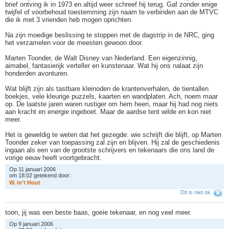
brief ontving ik in 1973 en altijd weer schreef hij terug. Gaf zonder enige
twijfel of voorbehoud toestemming zijn naam te verbinden aan de MTVC
die ik met 3 vrienden heb mogen oprichten.
Na zijn moedige beslissing te stoppen met de dagstrip in de NRC, ging
het verzamelen voor de meesten gewoon door.
Marten Toonder, de Walt Disney van Nederland. Een eigenzinnig,
aimabel, fantasierijk verteller en kunstenaar. Wat hij ons nalaat zijn
honderden avonturen.
Wat blijft zijn als tastbare kleinoden de krantenverhalen, de tientallen
boekjes, vele kleurige puzzels, kaarten en wandplaten. Ach, noem maar
op. De laatste jaren waren rustiger om hem heen, maar hij had nog niets
aan kracht en energie ingeboet. Maar de aardse tent wilde en kon niet
meer.
Het is geweldig te weten dat het gezegde: wie schrijft die blijft, op Marten
Toonder zeker van toepassing zal zijn en blijven. Hij zal de geschiedenis
ingaan als een van de grootste schrijvers en tekenaars die ons land de
vorige eeuw heeft voortgebracht.
Op 11 januari 2006
om 18:02 getekend door:
W
.
i
n
'
t
H
o
u
t
Dit is niet ok
toon, jij was een beste baas, goeie tekenaar, en nog veel meer.
Op 9 januari 2006