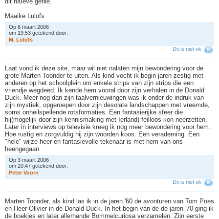
dit naïeve genie.
Maaike Lulofs
Op 6 maart 2006
om 19:53 getekend door:
M
.
L
u
l
o
f
s
Dit is niet ok
Laat vond ik deze site, maar wil niet nalaten mijn bewondering voor de
grote Marten Toonder te uiten. Als kind vocht ik begin jaren zestig met
anderen op het schoolplein om enkele strips van zijn strips die een
vriendje wegdeed. Ik kende hem vooral door zijn verhalen in de Donald
Duck. Meer nog dan zijn taalvernieuwingen was ik onder de indruk van
zijn mystiek, opgeroepen door zijn desolate landschappen met vreemde,
soms onheilspellende rotsformaties. Een fantasierijke sfeer die
hij(mogelijk door zijn kennismaking met Ierland) feilloos kon neerzetten.
Later in interviews op televisie kreeg ik nog meer bewondering voor hem.
Hoe rustig en zorgvuldig hij zijn woorden koos. Een verademing. Een
"hele" wijze heer en fantasievolle tekenaar is met hem van ons
heengegaan.
Op 3 maart 2006
om 20:47 getekend door:
P
e
t
e
r
V
o
o
r
n
Dit is niet ok
Marten Toonder, als kind las ik in de jaren '60 de avonturen van Tom Poes
en Heer Olivier in de Donald Duck. In het begin van de de jaren '70 ging ik
de boekjes en later allerhande Bommelcuriosa verzamelen. Zijn eerste