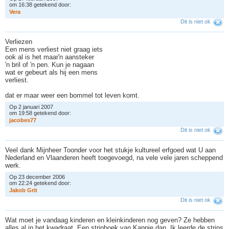
om 16:38 getekend door:
V
e
r
a
Dit is niet ok
Verliezen
Een mens verliest niet graag iets
ook al is het maar'n aansteker
'n bril of 'n pen. Kun je nagaan
wat er gebeurt als hij een mens
verliest.
dat er maar weer een bommel tot leven komt.
Op 2 januari 2007
om 19:58 getekend door:
j
a
c
o
b
e
s
7
7
Dit is niet ok
Veel dank Mijnheer Toonder voor het stukje kultureel erfgoed wat U aan
Nederland en Vlaanderen heeft toegevoegd, na vele vele jaren scheppend
werk.
Op 23 december 2006
om 22:24 getekend door:
J
a
k
o
b
G
r
i
t
Dit is niet ok
Wat moet je vandaag kinderen en kleinkinderen nog geven? Ze hebben
alles al in het kwadraat. Een stripboek van Kappie dan. Ik leerde de strips