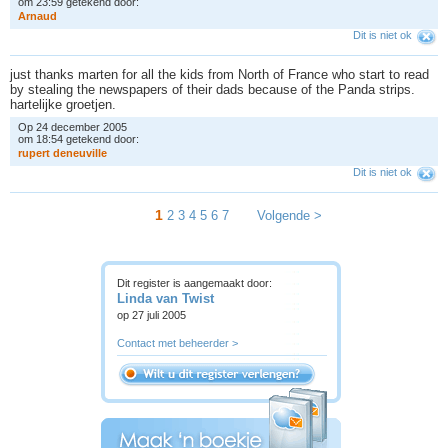
om 23:59 getekend door:
A
r
n
a
u
d
Dit is niet ok
just thanks marten for all the kids from North of France who start to read
by stealing the newspapers of their dads because of the Panda strips.
hartelijke groetjen.
Op 24 december 2005
om 18:54 getekend door:
r
u
p
e
r
t
d
e
n
e
u
v
i
l
l
e
Dit is niet ok
1
2
3
4
5
6
7
Volgende >
Dit register is aangemaakt door:
Linda van Twist
op 27 juli 2005
Contact met beheerder >