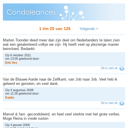
1 t/m 20 van
126
Volgende >
Marten Toonder deed meer dan zijn deel om Nederlanders te laten zien
wat een getalenteerd volkje we zijn. Hij heeft veel op plezierige manier
beinvloed. Bedankt.
Op 6 oktober 2011
om 13:05 getekend door:
E
r
i
k
V
o
s
Dit is niet ok
Van de Blauwe Aarde naar de Zelfkant, van Job naar Job. Veel heb ik
geleerd en genoten, en veel dank.
Op 4 augustus 2008
om 11:28 getekend door:
K
a
a
k
s
Dit is niet ok
Marvel & fam. gecondoleerd, en heel veel sterkte met het grote verlies.
Moge Reina in vrede rusten
Op 4 januari 2008