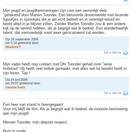
Mijn jeugd en jeugdherinneringen zijn voor een wezenlijk deel
"getekend"door Marten Toonder. Een betoverde droomwereld met levende
figuurtjes in sprookjes die je als echt beleeft en in verenigd woord en
beeld altijd in je blijven zitten. Zonder Marten Toonder zou ik een andere
kijk op de wereld hebben, als je begrijpt wat ik bedoel. Een wonderbaarlijk
talent, dat vermoedelijk nooit weer geïncarneerd zal worden.
Op 18 september 2006
om 0:14 getekend door:
W
l
a
d
i
m
i
r
T
Dit is niet ok
Mijn vader heeft nog contact met Dhr Toonder gehad over "oene
horletoet" Hij heeft veel indruk gemaakt, met alles wat hij bereikt heeft in
zijn leven. Top !
Op 24 juni 2006
om 20:07 getekend door:
c
l
a
u
d
i
a
f
r
a
n
x
Dit is niet ok
Een heer van stand is heengegaan!
Voor mij blijft de film, Als je begrijpt wat ik bedoel, de mooiste herinnering
aan mijn jeugd!
Meneer Toonder, mijn diepste respect.
Rust in vrede