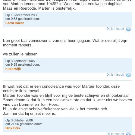
van Marten kennen rond 1946/7 in Weert via het verdwenen dagblad
Maas en Roerbode. Marten is onsterfelijk.
Op 19 december 2006
om 0:53 getekend door:
C
a
r
o
l
H
a
e
s
t
Dit is niet ok
Een groot taal vernieuwer is van ons heen gegaan. Wat er overblijft zijn
moment rappers.
we zullen je missen
Op 30 oktober 2006
om 9:25 getekend door:
n
.
s
t
o
l
w
i
j
k
Dit is niet ok
Ik wist niet dat er een condoleance was voor Marten Toonder, deze
ontdekte ik bij toeval.
Marten Toonder was en blijft voor mij de beste schrijver en striptekenaar.
Soms droom ik dat ik in een boekwinkel sta en dat ik weer nieuwe boeken
vind van Bommel en Tom Poes.
Hij is de enige schrijver/tekenaar van wie ik het meeste heb.
Jammer dat hij er niet meer is.
Op 3 oktober 2006
om 21:06 getekend door:
D
i
c
k
P
e
r
k
Dit is niet ok