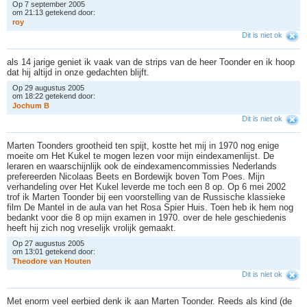
Op 7 september 2005
om 21:13 getekend door:
r
o
y
Dit is niet ok
als 14 jarige geniet ik vaak van de strips van de heer Toonder en ik hoop
dat hij altijd in onze gedachten blijft.
Op 29 augustus 2005
om 18:22 getekend door:
J
o
c
h
u
m
B
Dit is niet ok
Marten Toonders grootheid ten spijt, kostte het mij in 1970 nog enige
moeite om Het Kukel te mogen lezen voor mijn eindexamenlijst. De
leraren en waarschijnlijk ook de eindexamencommissies Nederlands
prefereerden Nicolaas Beets en Bordewijk boven Tom Poes. Mijn
verhandeling over Het Kukel leverde me toch een 8 op. Op 6 mei 2002
trof ik Marten Toonder bij een voorstelling van de Russische klassieke
film De Mantel in de aula van het Rosa Spier Huis. Toen heb ik hem nog
bedankt voor die 8 op mijn examen in 1970. over de hele geschiedenis
heeft hij zich nog vreselijk vrolijk gemaakt.
Op 27 augustus 2005
om 13:01 getekend door:
T
h
e
o
d
o
r
e
v
a
n
H
o
u
t
e
n
Dit is niet ok
Met enorm veel eerbied denk ik aan Marten Toonder. Reeds als kind (de