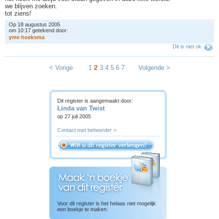
we blijven zoeken.
tot ziens!
Op 18 augustus 2005
om 10:17 getekend door:
y
m
e
h
o
e
k
s
m
a
Dit is niet ok
2
< Vorige
1
3
4
5
6
7
Volgende >
Dit register is aangemaakt door:
Linda van Twist
op 27 juli 2005
Contact met beheerder >
Voor dit register is het helaas niet mogelijk
een boekje te maken.