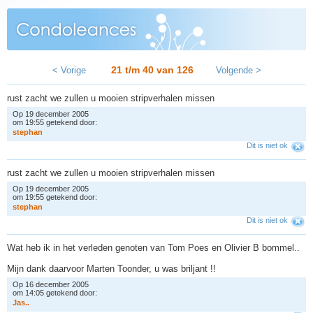
21 t/m 40 van
126
< Vorige
Volgende >
rust zacht we zullen u mooien stripverhalen missen
Op 19 december 2005
om 19:55 getekend door:
s
t
e
p
h
a
n
Dit is niet ok
rust zacht we zullen u mooien stripverhalen missen
Op 19 december 2005
om 19:55 getekend door:
s
t
e
p
h
a
n
Dit is niet ok
Wat heb ik in het verleden genoten van Tom Poes en Olivier B bommel..
Mijn dank daarvoor Marten Toonder, u was briljant !!
Op 16 december 2005
om 14:05 getekend door:
J
a
s
.
.