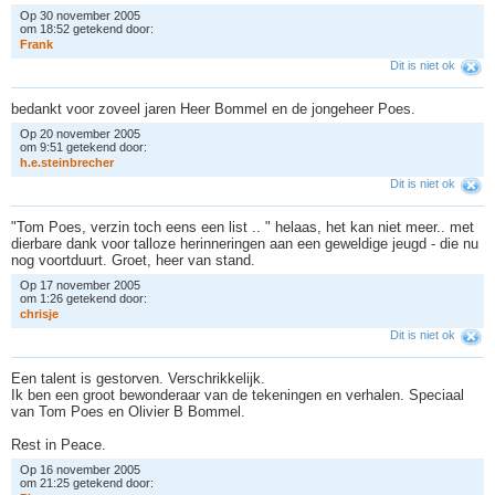
Op 30 november 2005
om 18:52 getekend door:
F
r
a
n
k
Dit is niet ok
bedankt voor zoveel jaren Heer Bommel en de jongeheer Poes.
Op 20 november 2005
om 9:51 getekend door:
h
.
e
.
s
t
e
i
n
b
r
e
c
h
e
r
Dit is niet ok
"Tom Poes, verzin toch eens een list .. " helaas, het kan niet meer.. met
dierbare dank voor talloze herinneringen aan een geweldige jeugd - die nu
nog voortduurt. Groet, heer van stand.
Op 17 november 2005
om 1:26 getekend door:
c
h
r
i
s
j
e
Dit is niet ok
Een talent is gestorven. Verschrikkelijk.
Ik ben een groot bewonderaar van de tekeningen en verhalen. Speciaal
van Tom Poes en Olivier B Bommel.
Rest in Peace.
Op 16 november 2005
om 21:25 getekend door: