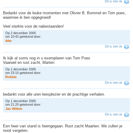
Dit is niet ok
Bedankt voor de leuke momenten met Olivier B. Bommel en Tom poes,
waarmee ik ben opgegroeid!
Veel sterkte voor de nabestaanden!
Op 2 december 2005
om 10:42 getekend door:
i
k
k
e
Dit is niet ok
Ik kijk al soms nog in u exemplaren van Tom Poes
Vaarwel en rust zacht, Marten
Op 1 december 2005
om 23:15 getekend door:
R
o
b
b
i
e
Dit is niet ok
bedankt voor alle uren leesplezier en de prachtige verhalen.
Op 1 december 2005
om 21:25 getekend door:
J
a
n
W
i
l
l
e
m
Dit is niet ok
Een heer van stand is heengegaan. Rust zacht Maarten. We zullen je
nooit vergeten.