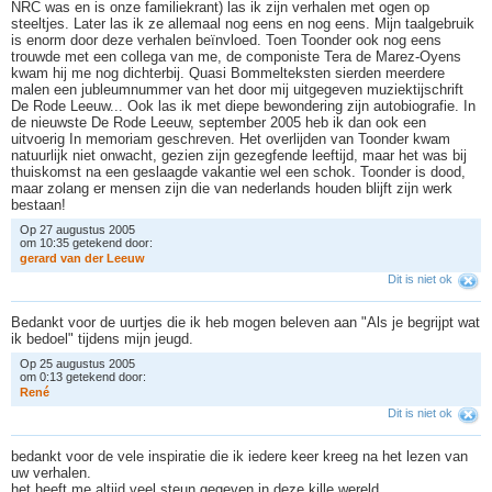
NRC was en is onze familiekrant) las ik zijn verhalen met ogen op
steeltjes. Later las ik ze allemaal nog eens en nog eens. Mijn taalgebruik
is enorm door deze verhalen beïnvloed. Toen Toonder ook nog eens
trouwde met een collega van me, de componiste Tera de Marez-Oyens
kwam hij me nog dichterbij. Quasi Bommelteksten sierden meerdere
malen een jubleumnummer van het door mij uitgegeven muziektijschrift
De Rode Leeuw... Ook las ik met diepe bewondering zijn autobiografie. In
de nieuwste De Rode Leeuw, september 2005 heb ik dan ook een
uitvoerig In memoriam geschreven. Het overlijden van Toonder kwam
natuurlijk niet onwacht, gezien zijn gezegfende leeftijd, maar het was bij
thuiskomst na een geslaagde vakantie wel een schok. Toonder is dood,
maar zolang er mensen zijn die van nederlands houden blijft zijn werk
bestaan!
Op 27 augustus 2005
om 10:35 getekend door:
g
e
r
a
r
d
v
a
n
d
e
r
L
e
e
u
w
Dit is niet ok
Bedankt voor de uurtjes die ik heb mogen beleven aan "Als je begrijpt wat
ik bedoel" tijdens mijn jeugd.
Op 25 augustus 2005
om 0:13 getekend door:
R
e
n
é
Dit is niet ok
bedankt voor de vele inspiratie die ik iedere keer kreeg na het lezen van
uw verhalen.
het heeft me altijd veel steun gegeven in deze kille wereld.