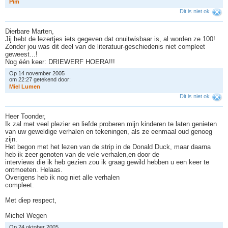
P
i
m
Dit is niet ok
Dierbare Marten,
Jij hebt de lezertjes iets gegeven dat onuitwisbaar is, al worden ze 100!
Zonder jou was dit deel van de literatuur-geschiedenis niet compleet
geweest...!
Nog één keer: DRIEWERF HOERA!!!
Op 14 november 2005
om 22:27 getekend door:
M
i
e
l
L
u
m
e
n
Dit is niet ok
Heer Toonder,
Ik zal met veel plezier en liefde proberen mijn kinderen te laten genieten
van uw geweldige verhalen en tekeningen, als ze eenmaal oud genoeg
zijn.
Het begon met het lezen van de strip in de Donald Duck, maar daarna
heb ik zeer genoten van de vele verhalen,en door de
interviews die ik heb gezien zou ik graag gewild hebben u een keer te
ontmoeten. Helaas.
Overigens heb ik nog niet alle verhalen
compleet.
Met diep respect,
Michel Wegen
Op 24 oktober 2005