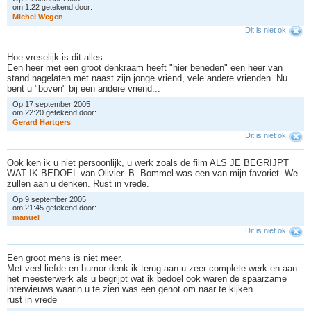
om 1:22 getekend door:
M
i
c
h
e
l
W
e
g
e
n
Dit is niet ok
Hoe vreselijk is dit alles...
Een heer met een groot denkraam heeft "hier beneden" een heer van
stand nagelaten met naast zijn jonge vriend, vele andere vrienden. Nu
bent u "boven" bij een andere vriend...
Op 17 september 2005
om 22:20 getekend door:
G
e
r
a
r
d
H
a
r
t
g
e
r
s
Dit is niet ok
Ook ken ik u niet persoonlijk, u werk zoals de film ALS JE BEGRIJPT
WAT IK BEDOEL van Olivier. B. Bommel was een van mijn favoriet. We
zullen aan u denken. Rust in vrede.
Op 9 september 2005
om 21:45 getekend door:
m
a
n
u
e
l
Dit is niet ok
Een groot mens is niet meer.
Met veel liefde en humor denk ik terug aan u zeer complete werk en aan
het meesterwerk als u begrijpt wat ik bedoel ook waren de spaarzame
interwieuws waarin u te zien was een genot om naar te kijken.
rust in vrede