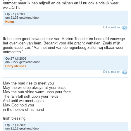
ontmoet maar ik heb mijzelf en de mijnen en U nu ook eindelijk weer
welLICHT,
Op 27 juli 2005
om 21:36 getekend door:
H
e
l
e
n
Dit is niet ok
Ik ben een groot bewonderaar van Marten Toonder en bedroefd vanwege
het overlijden van hem. Bedankt voor alle pracht verhalen. Zoals mijn
goede vader zei: "Aan het eind van de regenboog zullen wij elkaar weer
ontmoeten."
Op 27 juli 2005
om 21:27 getekend door:
H
a
r
r
y
M
e
n
n
e
s
Dit is niet ok
May the road rise to meet you
May the wind be always at your back
May the sun shine warm upon your face
The rain fall soft upon your fields
And until we meet again
May God hold you
in the hollow of his hand
Irish blessing
Op 27 juli 2005
om 21:12 getekend door: