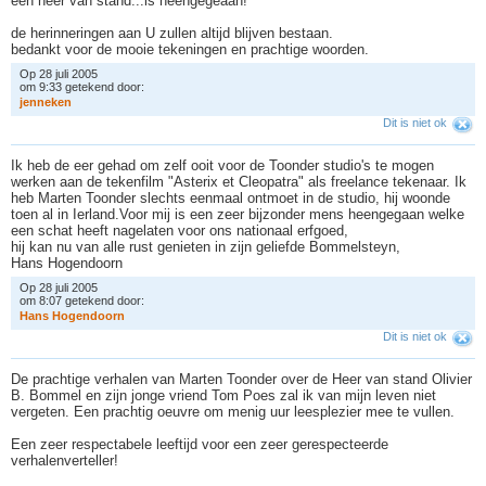
een heer van stand...is heengegeaan!
de herinneringen aan U zullen altijd blijven bestaan.
bedankt voor de mooie tekeningen en prachtige woorden.
Op 28 juli 2005
om 9:33 getekend door:
j
e
n
n
e
k
e
n
Dit is niet ok
Ik heb de eer gehad om zelf ooit voor de Toonder studio's te mogen
werken aan de tekenfilm "Asterix et Cleopatra" als freelance tekenaar. Ik
heb Marten Toonder slechts eenmaal ontmoet in de studio, hij woonde
toen al in Ierland.Voor mij is een zeer bijzonder mens heengegaan welke
een schat heeft nagelaten voor ons nationaal erfgoed,
hij kan nu van alle rust genieten in zijn geliefde Bommelsteyn,
Hans Hogendoorn
Op 28 juli 2005
om 8:07 getekend door:
H
a
n
s
H
o
g
e
n
d
o
o
r
n
Dit is niet ok
De prachtige verhalen van Marten Toonder over de Heer van stand Olivier
B. Bommel en zijn jonge vriend Tom Poes zal ik van mijn leven niet
vergeten. Een prachtig oeuvre om menig uur leesplezier mee te vullen.
Een zeer respectabele leeftijd voor een zeer gerespecteerde
verhalenverteller!