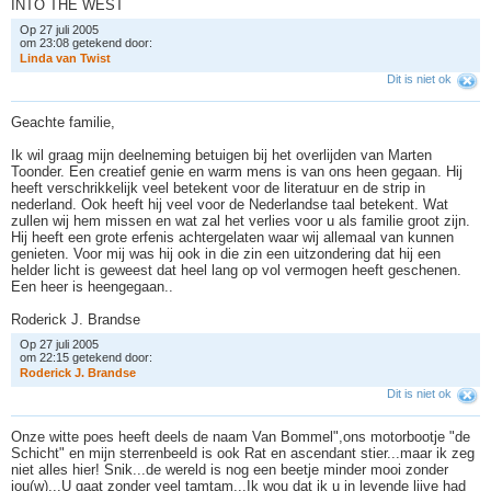
INTO THE WEST
Op 27 juli 2005
om 23:08 getekend door:
L
i
n
d
a
v
a
n
T
w
i
s
t
Dit is niet ok
Geachte familie,
Ik wil graag mijn deelneming betuigen bij het overlijden van Marten
Toonder. Een creatief genie en warm mens is van ons heen gegaan. Hij
heeft verschrikkelijk veel betekent voor de literatuur en de strip in
nederland. Ook heeft hij veel voor de Nederlandse taal betekent. Wat
zullen wij hem missen en wat zal het verlies voor u als familie groot zijn.
Hij heeft een grote erfenis achtergelaten waar wij allemaal van kunnen
genieten. Voor mij was hij ook in die zin een uitzondering dat hij een
helder licht is geweest dat heel lang op vol vermogen heeft geschenen.
Een heer is heengegaan..
Roderick J. Brandse
Op 27 juli 2005
om 22:15 getekend door:
R
o
d
e
r
i
c
k
J
.
B
r
a
n
d
s
e
Dit is niet ok
Onze witte poes heeft deels de naam Van Bommel",ons motorbootje "de
Schicht" en mijn sterrenbeeld is ook Rat en ascendant stier...maar ik zeg
niet alles hier! Snik...de wereld is nog een beetje minder mooi zonder
jou(w)...U gaat zonder veel tamtam...Ik wou dat ik u in levende lijve had