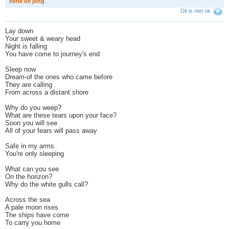
h
e
n
k
d
e
j
o
n
g
Dit is niet ok
Lay down
Your sweet & weary head
Night is falling
You have come to journey's end
Sleep now
Dream-of the ones who came before
They are calling
From across a distant shore
Why do you weep?
What are these tears upon your face?
Soon you will see
All of your fears will pass away
Safe in my arms
You're only sleeping
What can you see
On the horizon?
Why do the white gulls call?
Across the sea
A pale moon rises
The ships have come
To carry you home