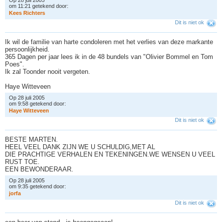
om 11:21 getekend door:
K
e
e
s
R
i
c
h
t
e
r
s
Dit is niet ok
Ik wil de familie van harte condoleren met het verlies van deze markante
persoonlijkheid.
365 Dagen per jaar lees ik in de 48 bundels van "Olivier Bommel en Tom
Poes".
Ik zal Toonder nooit vergeten.
Haye Witteveen
Op 28 juli 2005
om 9:58 getekend door:
H
a
y
e
W
i
t
t
e
v
e
e
n
Dit is niet ok
BESTE MARTEN.
HEEL VEEL DANK ZIJN WE U SCHULDIG,MET AL
DIE PRACHTIGE VERHALEN EN TEKENINGEN.WE WENSEN U VEEL
RUST TOE.
EEN BEWONDERAAR.
Op 28 juli 2005
om 9:35 getekend door:
j
o
r
f
a
Dit is niet ok