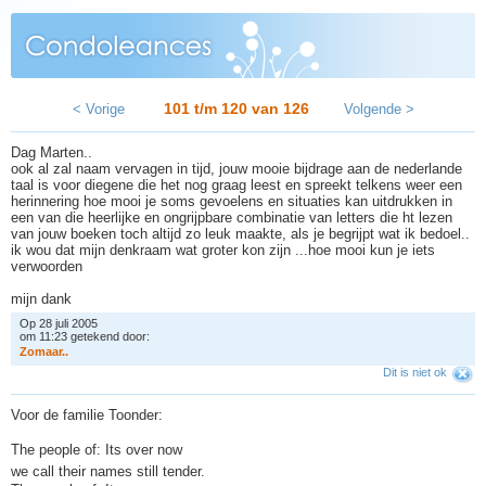
101 t/m 120 van
126
< Vorige
Volgende >
Dag Marten..
ook al zal naam vervagen in tijd, jouw mooie bijdrage aan de nederlande
taal is voor diegene die het nog graag leest en spreekt telkens weer een
herinnering hoe mooi je soms gevoelens en situaties kan uitdrukken in
een van die heerlijke en ongrijpbare combinatie van letters die ht lezen
van jouw boeken toch altijd zo leuk maakte, als je begrijpt wat ik bedoel..
ik wou dat mijn denkraam wat groter kon zijn ...hoe mooi kun je iets
verwoorden
mijn dank
Op 28 juli 2005
om 11:23 getekend door:
Z
o
m
a
a
r
.
.
Dit is niet ok
Voor de familie Toonder:
The people of: Its over now
we call their names still tender.