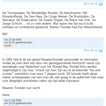
Dit is niet ok
De Toverparaplu, De Wonderlijke Boedel, De Nachtmerrie, Het
Klerenkoffertje, De Tere Heer, De IJzige Heinen, De Brombollen, De
Namaker, De Kwakzalver, De Zwarte Sluiper, De Beker Van Onk, De
Jonge Schicht ... en zo vele andere. Wat waren het fan-tas-ti-sche
verhalen en schitterend getekend. Marten Toonder had Een Meesterhand.
RIP
Op 27 juli 2005
om 23:21 getekend door:
H
e
N
K
Dit is niet ok
In 1991 heb ik de eer gehad MaartenToonder persoonlijk te ontmoeten
omdat wij toen door een door ons geoorganiseerde fietstocht vanuit zijn
woonplaats naar Nederland voor het Ronald Mac Donald Huis werden
uitgenodigd in zijn huis. Vnauit zijn huis zijn wij na de bekende "tea and
scones" vertrokken voor onze 7 daagse tocht. Dit bezoek heeft diepe
indruk achtergelaten van een man die niet graag in de publiciteit trad maar
voor dergelijke activiteiten zeker zijn tijd wilde vrijmaken.
Maarten Toonder rust zacht.
Henk
Op 27 juli 2005
om 23:19 getekend door: