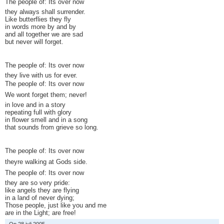
The people of: Its over now
they always shall surrender.
Like butterflies they fly
in words more by and by
and all together we are sad
but never will forget.
The people of: Its over now
they live with us for ever.
The people of: Its over now
We wont forget them; never!
in love and in a story
repeating full with glory
in flower smell and in a song
that sounds from grieve so long.
The people of: Its over now
theyre walking at Gods side.
The people of: Its over now
they are so very pride:
like angels they are flying
in a land of never dying;
Those people, just like you and me
are in the Light; are free!
Op 28 juli 2005