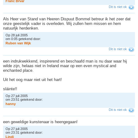
F
r
a
n
c
B
r
v
a
r
Dit is niet ok
Als Heer van Stand van Heeren Dispuut Bommel betreur ik het zeer dat
onze geestelijk vader is overleden. Wij zullen hem missen en hem
natuurljk herdenken.
Op 28 juli 2005
om 0:05 getekend door:
R
u
b
e
n
v
a
n
W
i
j
k
Dit is niet ok
een indrukwekkend, inspirerend en beschaafd man is nu daar waar hij
wilde zijn, helaas niet in Ireland maar op een even mystical and
enchanted place.
Uit het oog maar niet uit het hart!
sláinte!!
Op 27 juli 2005
om 23:51 getekend door:
h
a
n
n
y
Dit is niet ok
een geweldige kunstenaar is heengegaan!
Op 27 juli 2005
om 23:31 getekend door:
L
i
n
d
i