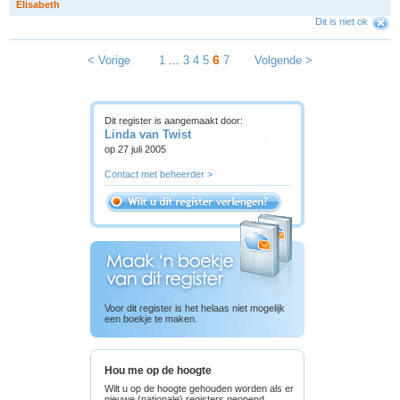
E
l
i
s
a
b
e
t
h
Dit is niet ok
6
< Vorige
1
...
3
4
5
7
Volgende >
Dit register is aangemaakt door:
Linda van Twist
op 27 juli 2005
Contact met beheerder >
Voor dit register is het helaas niet mogelijk
een boekje te maken.
Hou me op de hoogte
Wilt u op de hoogte gehouden worden als er
nieuwe (nationale) registers geopend