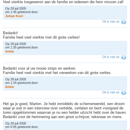
Veel sterkte toegewenst aan de familie en iedereen die hem missen zal!
Op 28 juli 2005
om 1:46 getekend door:
J
o
h
a
n
K
o
o
l
Dit is niet ok
Bedankt!
Familie heel veel sterkte met dit grote verlies!
Op 28 juli 2005
om 1:35 getekend door:
A
n
k
i
e
Dit is niet ok
Bedankt voor al uw mooie strips en werken.
Familie heel veel sterkte met het verwerken van dit grote verlies.
Op 28 juli 2005
om 1:34 getekend door:
A
n
k
i
e
Dit is niet ok
Het ga je goed, Marten. Je hebt inmiddels de schemerwereld, een droom
waar je ooit in een interview over vertelde, verlaten en bent voorgoed de
toren opgeklommen waarvan je nu een helder uitzicht hebt over de haven.
Bedankt voor de herinnering aan een groot schrijver, tekenaar en mens.
Op 28 juli 2005
om 0:05 getekend door: