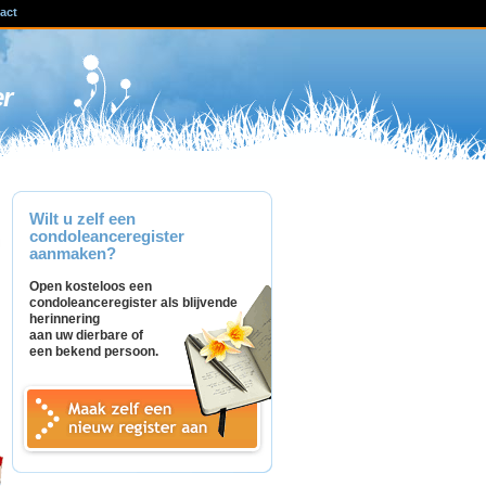
act
ven
er
Wilt u zelf een
condoleanceregister
aanmaken?
Open kosteloos een
condoleanceregister als blijvende
herinnering
aan uw dierbare of
een bekend persoon.