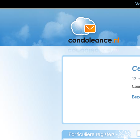
Vo
Ce
13 m
Cees
Bezo