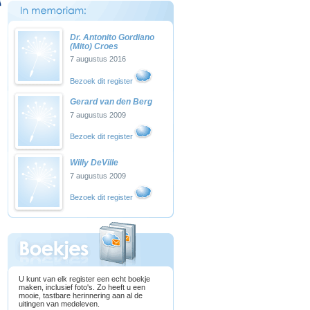
Dr. Antonito Gordiano
(Mito) Croes
7 augustus 2016
Bezoek dit register
Gerard van den Berg
7 augustus 2009
Bezoek dit register
Willy DeVille
7 augustus 2009
Bezoek dit register
U kunt van elk register een echt boekje
maken, inclusief foto's. Zo heeft u een
mooie, tastbare herinnering aan al de
uitingen van medeleven.