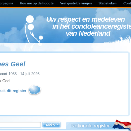
orpagina
Hou me op de hoogte
Veel gestelde vragen
Statistieken
Cont
Uw respect en medele
in hét condoleanceregist
van Nederland
es Geel
aart 1965 - 14 juli 2026
 Geel ...
ek dit register