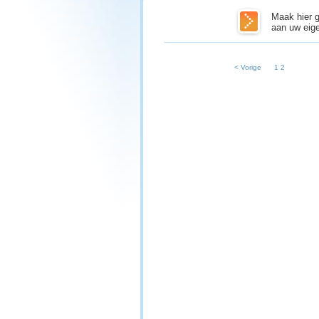
Maak hier g
aan uw eige
< Vorige
1
2