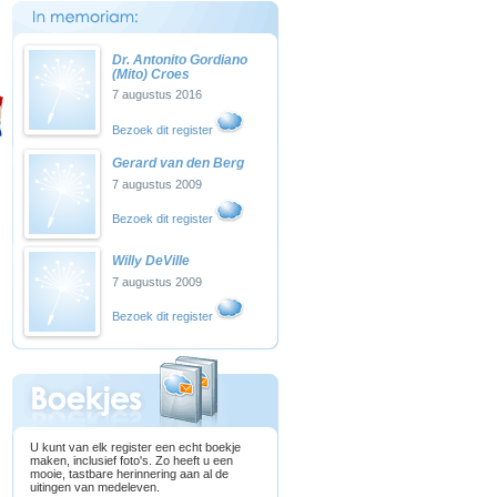
Dr. Antonito Gordiano
(Mito) Croes
7 augustus 2016
Bezoek dit register
Gerard van den Berg
7 augustus 2009
Bezoek dit register
Willy DeVille
7 augustus 2009
Bezoek dit register
U kunt van elk register een echt boekje
maken, inclusief foto's. Zo heeft u een
mooie, tastbare herinnering aan al de
uitingen van medeleven.