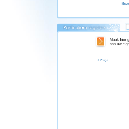
Bezo
Maak hier g
aan uw eige
< Vorige