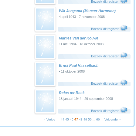
Bezoek dit register
Wik Jongsma (Meneer Harmsen)
4 april 1943 - 7 november 2008
Bezoek dit register
Marlies van der Kouwe
11 mei 1984 - 18 oktober 2008
Bezoek dit register
Ernst Paul Hasselbach
- 11 oktober 2008
Bezoek dit register
Relus ter Beek
18 januari 1944 - 29 september 2008
Bezoek dit register
47
< Vorige
44
45
46
48
49
50
...
60
Volgende >