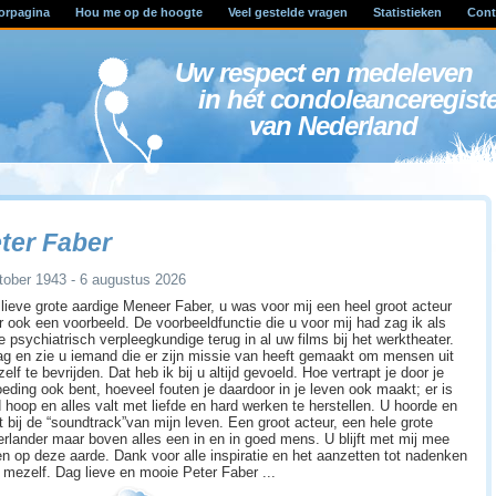
orpagina
Hou me op de hoogte
Veel gestelde vragen
Statistieken
Cont
Uw respect en medele
in hét condoleanceregist
van Nederland
ter Faber
tober 1943 - 6 augustus 2026
lieve grote aardige Meneer Faber, u was voor mij een heel groot acteur
 ook een voorbeeld. De voorbeeldfunctie die u voor mij had zag ik als
e psychiatrisch verpleegkundige terug in al uw films bij het werktheater.
ag en zie u iemand die er zijn missie van heeft gemaakt om mensen uit
zelf te bevrijden. Dat heb ik bij u altijd gevoeld. Hoe vertrapt je door je
eding ook bent, hoeveel fouten je daardoor in je leven ook maakt; er is
jd hoop en alles valt met liefde en hard werken te herstellen. U hoorde en
t bij de “soundtrack”van mijn leven. Een groot acteur, een hele grote
rlander maar boven alles een in en in goed mens. U blijft met mij mee
en op deze aarde. Dank voor alle inspiratie en het aanzetten tot nadenken
 mezelf. Dag lieve en mooie Peter Faber ...