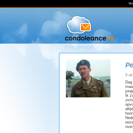
Vo
Pe
9 ok
Dag 
maar
jong
Ik z
zich
opvo
alti
hoor
Nede
reiz
over