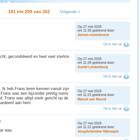
181 t/m 200 van
202
Volgende >
Op 27 mei 2026
om 11:30 getekend door:
J
e
r
o
e
n
n
o
t
e
n
b
o
o
m
Dit is niet ok
cht, gecondoleerd en heel veel sterkte
Op 27 mei 2026
om 11:28 getekend door:
A
s
t
r
i
d
L
i
n
d
e
n
b
u
r
g
Dit is niet ok
s. Ik heb Frans leren kennen vanuit zijn
Op 27 mei 2026
. Frans was een bijzonder prettig mens
om 11:23 getekend door:
. Frans was altijd sterk gericht op de
M
a
r
c
e
l
v
a
n
N
o
o
r
d
waardeerd aan hem.
Dit is niet ok
e.
Op 27 mei 2026
om 11:22 getekend door:
aar was.
J
e
u
g
d
v
r
i
e
n
d
e
n
N
i
j
m
e
g
e
n