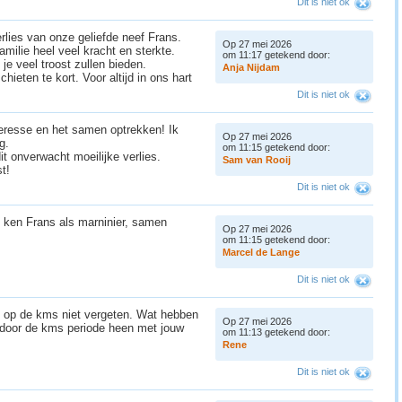
Dit is niet ok
rlies van onze geliefde neef Frans.
Op 27 mei 2026
milie heel veel kracht en sterkte.
om 11:17 getekend door:
e veel troost zullen bieden.
A
n
j
a
N
i
j
d
a
m
hieten te kort. Voor altijd in ons hart
Dit is niet ok
teresse en het samen optrekken! Ik
Op 27 mei 2026
g.
om 11:15 getekend door:
it onverwacht moeilijke verlies.
S
a
m
v
a
n
R
o
o
i
j
st!
Dit is niet ok
k ken Frans als marninier, samen
Op 27 mei 2026
om 11:15 getekend door:
M
a
r
c
e
l
d
e
L
a
n
g
e
Dit is niet ok
jd op de kms niet vergeten. Wat hebben
Op 27 mei 2026
j door de kms periode heen met jouw
om 11:13 getekend door:
R
e
n
e
Dit is niet ok