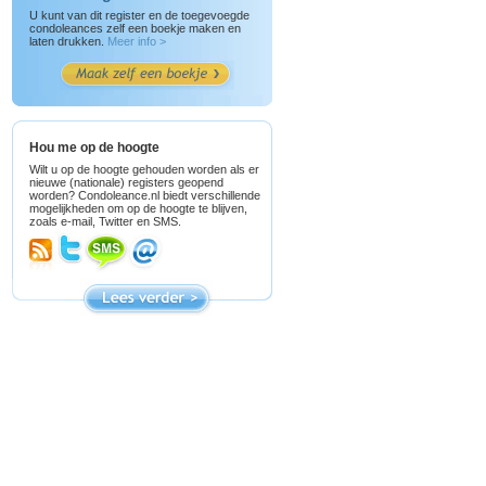
U kunt van dit register en de toegevoegde
condoleances zelf een boekje maken en
laten drukken.
Meer info >
Hou me op de hoogte
Wilt u op de hoogte gehouden worden als er
nieuwe (nationale) registers geopend
worden? Condoleance.nl biedt verschillende
mogelijkheden om op de hoogte te blijven,
zoals e-mail, Twitter en SMS.