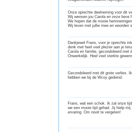
Onze oprechte deelneming voor dit ve
Wij wensen jou Carola en onze lieve fa
We hopen dat de mooie herinneringen j
Wij leven met jullie mee en woorden sc
Dankjewel Frans, voor je oprechte in
denk met heel veel plezier aan je teru
Carola en familie, gecondoleerd met d
Onwerkelijk. Heel veel sterkte gewen
Gecondoleerd met dit grote verlies. I
hebben we bij de Wcoy gediend.
Frans, wat een schok. Ik zal onze ti
we een mooie tijd gehad. Jij hielp mi
ervaring. Om nooit te vergeten!