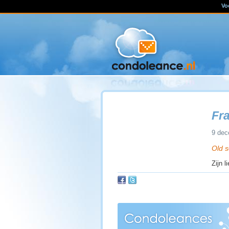
Vo
Fr
9 dec
Old s
Zijn l