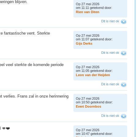
neringen blijven.
Op 27 mei 2026
om 11:11 getekend door:
R
i
e
n
v
a
n
D
i
t
e
n
Dit is niet ok
e fantastische vent. Sterkte
Op 27 mei 2026
om 11:07 getekend door:
G
i
j
s
D
e
r
k
s
Dit is niet ok
Heel veel sterkte de komende periode
Op 27 mei 2026
om 11:05 getekend door:
L
e
o
n
v
a
n
d
e
r
H
e
i
j
d
e
n
Dit is niet ok
t verlies. Frans zal in onze herinnering
Op 27 mei 2026
om 10:50 getekend door:
E
v
e
r
t
D
o
o
r
n
b
o
s
Dit is niet ok
jd 💋❤️
Op 27 mei 2026
om 10:47 getekend door: