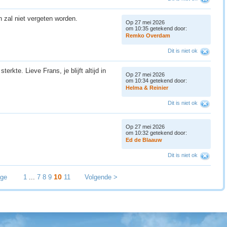
h zal niet vergeten worden.
Op 27 mei 2026
om 10:35 getekend door:
R
e
m
k
o
O
v
e
r
d
a
m
Dit is niet ok
terkte. Lieve Frans, je blijft altijd in
Op 27 mei 2026
om 10:34 getekend door:
H
e
l
m
a
&
R
e
i
n
i
e
r
Dit is niet ok
Op 27 mei 2026
om 10:32 getekend door:
E
d
d
e
B
l
a
a
u
w
Dit is niet ok
10
ige
1
...
7
8
9
11
Volgende >