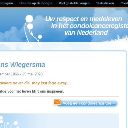
orpagina
Hou me op de hoogte
Veel gestelde vragen
Statistieken
Cont
Uw respect en medele
in hét condoleanceregist
van Nederland
ans Wiegersma
ember 1966 - 25 mei 2026
oldiers never die, they just fade away...
iefde voor het leven blijft ons inspireren.