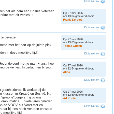
Dit is niet ok
 ben net als hem een Bosnië veteraan.
Op 27 mei 2026
sterkte met dit verlies. ✨
om 13:04 getekend door:
F
r
a
n
k
S
a
n
d
e
r
s
Dit is niet ok
 te bevatten.
Op 27 mei 2026
om 13:03 getekend door:
ens met het hart op de juiste plek!
T
o
b
i
a
s
G
u
t
l
e
b
nden in deze moeilijke tijd!
Dit is niet ok
 Gecondoleerd met je man Frans. Heel
Op 27 mei 2026
cheurde verlies. In gedachten bij jou.
om 12:54 getekend door:
A
l
i
n
a
Dit is niet ok
 geschiedenis. Ik werkte bij de
Op 27 mei 2026
 klussen in Kroatië en Bosnië. Na
om 12:50 getekend door:
"gewone"burgers, hij bij ons
A
d
K
o
o
l
e
n
j Compumatica. Enkele jaren geleden
an de VOOV als Voorzitter en
Dit is niet ok
en dat hij ons heeft verlaten en wens
e moeilijke tijd.