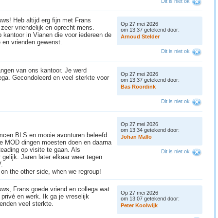
Dit is niet ok
ws! Heb altijd erg fijn met Frans
Op 27 mei 2026
eer vriendelijk en oprecht mens.
om 13:37 getekend door:
kantoor in Vianen die voor iedereen de
A
r
n
o
u
d
S
t
e
l
d
e
r
ie en vrienden gewenst.
Dit is niet ok
gangen van ons kantoor. Je werd
Op 27 mei 2026
ega. Gecondoleerd en veel sterkte voor
om 13:37 getekend door:
B
a
s
R
o
o
r
d
i
n
k
Dit is niet ok
Op 27 mei 2026
om 13:34 getekend door:
cen BLS en mooie avonturen beleefd.
J
o
h
a
n
M
a
l
l
o
 de MOD dingen moesten doen en daarna
eading op visite te gaan. Als
Dit is niet ok
gelijk. Jaren later elkaar weer tegen
.
 on the other side, when we regroup!
uws, Frans goede vriend en collega wat
Op 27 mei 2026
rivé en werk. Ik ga je vreselijk
om 13:07 getekend door:
ienden veel sterkte.
P
e
t
e
r
K
o
o
l
w
i
j
k