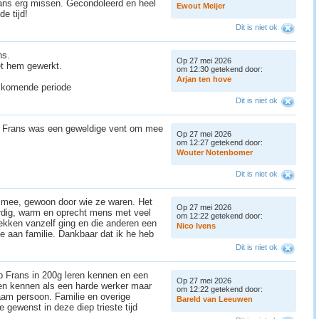
ans erg missen. Gecondoleerd en heel
E
w
o
u
t
M
e
i
j
e
r
de tijd!
Dit is niet ok
ns.
Op 27 mei 2026
et hem gewerkt.
om 12:30 getekend door:
A
r
j
a
n
t
e
n
h
o
v
e
de komende periode
Dit is niet ok
. Frans was een geweldige vent om mee
Op 27 mei 2026
om 12:27 getekend door:
W
o
u
t
e
r
N
o
t
e
n
b
o
m
e
r
Dit is niet ok
 mee, gewoon door wie ze waren. Het
Op 27 mei 2026
ardig, warm en oprecht mens met veel
om 12:22 getekend door:
ekken vanzelf ging en die anderen een
N
i
c
o
I
v
e
n
s
e aan familie. Dankbaar dat ik he heb
Dit is niet ok
eb Frans in 200g leren kennen en een
Op 27 mei 2026
ren kennen als een harde werker maar
om 12:22 getekend door:
aam persoon. Familie en overige
B
a
r
e
l
d
v
a
n
L
e
e
u
w
e
n
e gewenst in deze diep trieste tijd