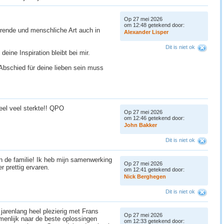
Op 27 mei 2026
om 12:48 getekend door:
ierende und menschliche Art auch in
A
l
e
x
a
n
d
e
r
L
i
s
p
e
r
Dit is niet ok
eine Inspiration bleibt bei mir.
Abschied für deine lieben sein muss
Heel veel sterkte!! QPO
Op 27 mei 2026
om 12:46 getekend door:
J
o
h
n
B
a
k
k
e
r
Dit is niet ok
n de familie! Ik heb mijn samenwerking
Op 27 mei 2026
r prettig ervaren.
om 12:41 getekend door:
N
i
c
k
B
e
r
g
h
e
g
e
n
Dit is niet ok
b jarenlang heel plezierig met Frans
Op 27 mei 2026
menlijk naar de beste oplossingen
om 12:33 getekend door: