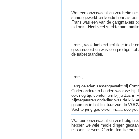
Wat een onverwacht en verdrietig nieu
samengewerkt en kende hem als een z
Frans was een van de gangmakers op 
tijd nam. Heel veel sterkte aan famil
Frans, vaak lachend trof ik je in de 
gewaardeerd en was een prettige coll
de nabestaanden.
Frans,
Lang geleden samengewerkt bij Comm
Onder andere in Londen waar we bij
ook nog tijd vonden om bij je Zus in R
Nijmegenaren onderling was de klik er 
gekomen in het bestuur van de VOOV
Veel te jong gestorven maat. see you
Wat een onverwacht en verdrietig nie
hebben we vele mooie dingen gedaan p
missen, ik wens Carola, familie en vr