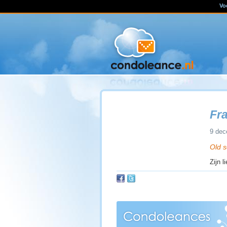
Vo
Fr
9 dec
Old s
Zijn l