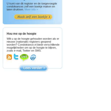
U kunt van dit register en de toegevoegde
condoleances zelf een boekje maken en
laten drukken.
Meer info >
Hou me op de hoogte
Wilt u op de hoogte gehouden worden als er
nieuwe (nationale) registers geopend
worden? Condoleance.nl biedt verschillende
mogelijkheden om op de hoogte te blijven,
zoals e-mail, Twitter en SMS.