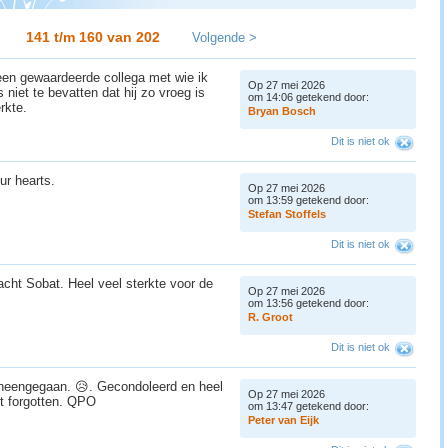
141 t/m 160 van
202
Volgende >
een gewaardeerde collega met wie ik
Op 27 mei 2026
 niet te bevatten dat hij zo vroeg is
om 14:06 getekend door:
erkte.
B
r
y
a
n
B
o
s
c
h
Dit is niet ok
our hearts.
Op 27 mei 2026
om 13:59 getekend door:
S
t
e
f
a
n
S
t
o
f
f
e
l
s
Dit is niet ok
acht Sobat. Heel veel sterkte voor de
Op 27 mei 2026
om 13:56 getekend door:
R
.
G
r
o
o
t
Dit is niet ok
 heengegaan. 😥. Gecondoleerd en heel
Op 27 mei 2026
ot forgotten. QPO
om 13:47 getekend door:
P
e
t
e
r
v
a
n
E
i
j
k