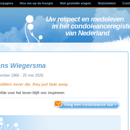
orpagina
Hou me op de hoogte
Veel gestelde vragen
Statistieken
Cont
Uw respect en medele
in hét condoleanceregist
van Nederland
ans Wiegersma
ember 1966 - 25 mei 2026
oldiers never die, they just fade away...
iefde voor het leven blijft ons inspireren.