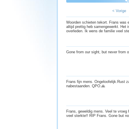
< Vorige
Woorden schieten tekort. Frans was 
altijd prettig heb samengewerkt. Het is
overleden. Ik wens de familie veel st
Gone from our sight, but never from 
Frans fijn mens. Ongeloofelijk.Rust z
nabestaanden. QPO.🙏
Frans, geweldig mens. Veel te vroeg
veel sterkte!! RIP Frans. Gone but n