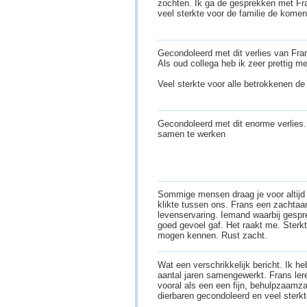
zochten. Ik ga de gesprekken met Fr
veel sterkte voor de familie de komen
Gecondoleerd met dit verlies van Fra
Als oud collega heb ik zeer prettig m
Veel sterkte voor alle betrokkenen 
Gecondoleerd met dit enorme verlies
samen te werken
Sommige mensen draag je voor altijd
klikte tussen ons. Frans een zachta
levenservaring. Iemand waarbij gespr
goed gevoel gaf. Het raakt me. Sterkt
mogen kennen. Rust zacht.
Wat een verschrikkelijk bericht. Ik h
aantal jaren samengewerkt. Frans le
vooral als een een fijn, behulpzaamz
dierbaren gecondoleerd en veel sterkt