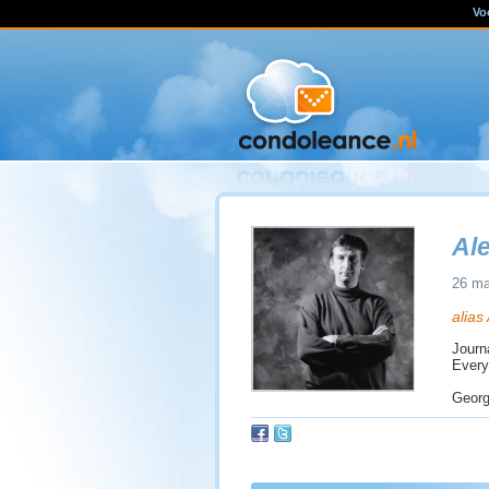
Vo
Al
26 ma
alias
Journ
Everyt
Georg