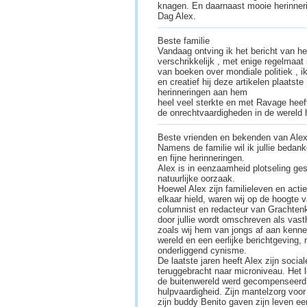
knagen. En daarnaast mooie herinner
Dag Alex.
Beste familie
Vandaag ontving ik het bericht van het
verschrikkelijk , met enige regelmaat 
van boeken over mondiale politiek , ik
en creatief hij deze artikelen plaatste
herinneringen aan hem
heel veel sterkte en met Ravage hee
de onrechtvaardigheden in de wereld 
Beste vrienden en bekenden van Alex
Namens de familie wil ik jullie bedan
en fijne herinneringen.
Alex is in eenzaamheid plotseling g
natuurlijke oorzaak.
Hoewel Alex zijn familieleven en act
elkaar hield, waren wij op de hoogte van
columnist en redacteur van Grachtenk
door jullie wordt omschreven als vast
zoals wij hem van jongs af aan kennen
wereld en een eerlijke berichtgeving,
onderliggend cynisme.
De laatste jaren heeft Alex zijn soc
teruggebracht naar microniveau. Het 
de buitenwereld werd gecompenseerd
hulpvaardigheid. Zijn mantelzorg voor
zijn buddy Benito gaven zijn leven een