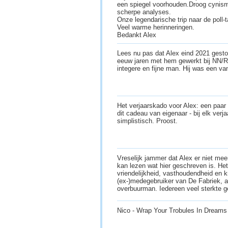
een spiegel voorhouden.Droog cynisme
scherpe analyses.
Onze legendarische trip naar de poll
Veel warme herinneringen.
Bedankt Alex
Lees nu pas dat Alex eind 2021 gesto
eeuw jaren met hem gewerkt bij NN/R
integere en fijne man. Hij was een v
Het verjaarskado voor Alex: een paar 
dit cadeau van eigenaar - bij elk verja
simplistisch. Proost.
Vreselijk jammer dat Alex er niet meer
kan lezen wat hier geschreven is. Het 
vriendelijkheid, vasthoudendheid en k
(ex-)medegebruiker van De Fabriek, al
overbuurman. Iedereen veel sterkte g
Nico - Wrap Your Trobules In Dream