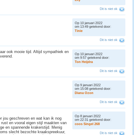
Dit is niet ok
Op 10 januari 2022
om 13:49 getekend door:
T
i
n
i
e
Dit is niet ok
ar ook mooie tijd. Altijd sympathiek en
Op 10 januari 2022
iverend.
om 9:57 getekend door:
T
o
n
H
e
i
j
d
r
a
Dit is niet ok
Op 9 januari 2022
om 15:08 getekend door:
D
i
a
n
a
O
z
o
n
Dit is niet ok
Op 8 januari 2022
er jou geschreven en wat kan ik nog
om 22:31 getekend door:
rust en vooral eigen stijl maakten van
c
o
o
s
S
i
n
g
e
l
2
6
8
lige en spannende krakerstijd. Menig
soms slecht bezochte kraakspreekuur,
Dit is niet ok