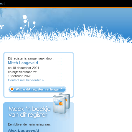
act
ven
er
Dit register is aangemaakt door:
Mitch Langeveld
op 18 december 2021
en blijft zichtbaar tot:
18 februari 2028
Contact met beheerder >
Een blijvende herinnering aan:
Alex Langeveld