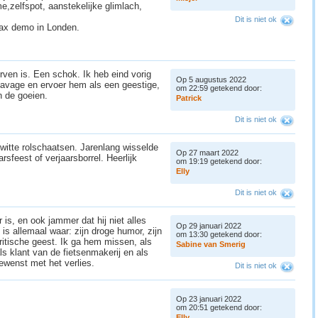
,zelfspot, aanstekelijke glimlach,
Dit is niet ok
-tax demo in Londen.
rven is. Een schok. Ik heb eind vorig
Op 5 augustus 2022
avage en ervoer hem als een geestige,
om 22:59 getekend door:
an de goeien.
P
a
t
r
i
c
k
Dit is niet ok
witte rolschaatsen. Jarenlang wisselde
Op 27 maart 2022
arsfeest of verjaarsborrel. Heerlijk
om 19:19 getekend door:
E
l
l
y
Dit is niet ok
 is, en ook jammer dat hij niet alles
Op 29 januari 2022
is allemaal waar: zijn droge humor, zijn
om 13:30 getekend door:
ritische geest. Ik ga hem missen, als
S
a
b
i
n
e
v
a
n
S
m
e
r
i
g
s klant van de fietsenmakerij en als
ewenst met het verlies.
Dit is niet ok
s
Op 23 januari 2022
om 20:51 getekend door:
E
l
l
y