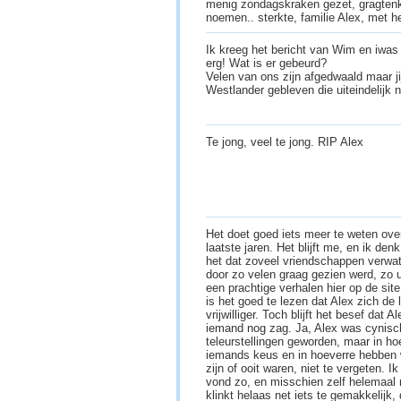
menig zondagskraken gezet, gragtenkr
noemen.. sterkte, familie Alex, met he
Ik kreeg het bericht van Wim en iwas
erg! Wat is er gebeurd?
Velen van ons zijn afgedwaald maar jij
Westlander gebleven die uiteindelijk nat
Te jong, veel te jong. RIP Alex
Het doet goed iets meer te weten over 
laatste jaren. Het blijft me, en ik de
het dat zoveel vriendschappen verwat
door zo velen graag gezien werd, zo
een prachtige verhalen hier op de sit
is het goed te lezen dat Alex zich de 
vrijwilliger. Toch blijft het besef dat
iemand nog zag. Ja, Alex was cynisc
teleurstellingen geworden, maar in ho
iemands keus en in hoeverre hebben 
zijn of ooit waren, niet te vergeten. 
vond zo, en misschien zelf helemaal 
klinkt helaas net iets te gemakkelijk, d