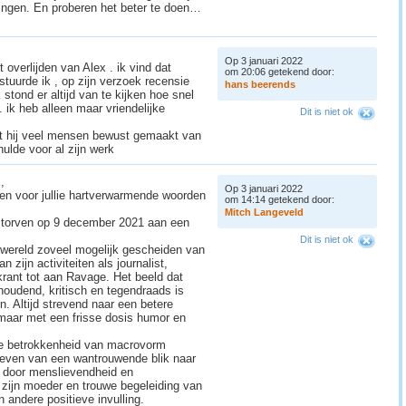
ingen. En proberen het beter te doen…
Op 3 januari 2022
 overlijden van Alex . ik vind dat
om 20:06 getekend door:
stuurde ik , op zijn verzoek recensie
h
a
n
s
b
e
e
r
e
n
d
s
 stond er altijd van te kijken hoe snel
 . ik heb alleen maar vriendelijke
Dit is niet ok
ft hij veel mensen bewust gemaakt van
hulde voor al zijn werk
,
Op 3 januari 2022
ken voor jullie hartverwarmende woorden
om 14:14 getekend door:
M
i
t
c
h
L
a
n
g
e
v
e
l
d
estorven op 9 december 2021 aan een
Dit is niet ok
iewereld zoveel mogelijk gescheiden van
 zijn activiteiten als journalist,
rant tot aan Ravage. Het beeld dat
houdend, kritisch en tegendraads is
. Altijd strevend naar een betere
 maar met een frisse dosis humor en
iale betrokkenheid van macrovorm
leven van een wantrouwende blik naar
 door menslievendheid en
 zijn moeder en trouwe begeleiding van
 andere positieve invulling.