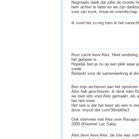
Nogmaals dank dat jullie de moeite 
hem achter te laten en we zijn dankb
voor zijn inzet, trouw en vriendschap
ik vond het zo erg toen ik het vanoc
Rust zacht lieve Alex. Heel verdrietig
het gelopen is.
Hopelijk ben je nu op een plek waar je 
vrede.
Bedankt voor de samenwerking al die
Ben mijn archieven aan het opruimen 
Alex heb geschreven, ik denk toen R
we toen iets voor Alex gemaakt, als a
het niet meer.
Het rare is dat het leest als een in 
drive: tinyurl.dot.com/38mb6he3
Ook interview met Alex over Ravage d
2000 (Kleurnet Luc Sala).
Alex,lieve lieve Alex, de site was so