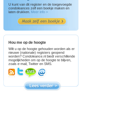
U kunt van dit register en de toegevoegde
condoleances zelf een boekje maken en
laten drukken.
Meer info >
Hou me op de hoogte
Wilt u op de hoogte gehouden worden als er
nieuwe (nationale) registers geopend
worden? Condoleance.nl biedt verschillende
mogelijkheden om op de hoogte te blijven,
zoals e-mail, Twitter en SMS.