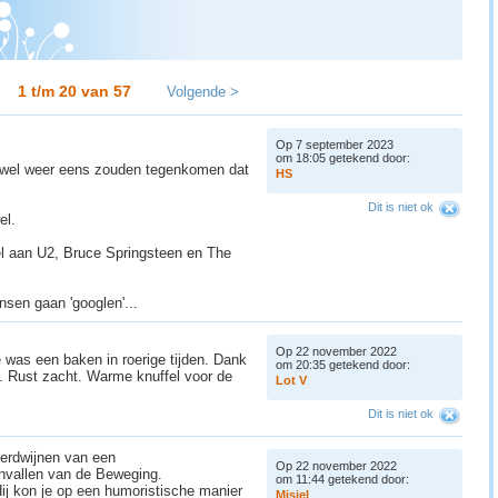
1 t/m 20 van
57
Volgende >
Op 7 september 2023
om 18:05 getekend door:
r wel weer eens zouden tegenkomen dat
H
S
Dit is niet ok
el.
kel aan U2, Bruce Springsteen en The
sen gaan 'googlen'...
Op 22 november 2022
e was een baken in roerige tijden. Dank
om 20:35 getekend door:
d. Rust zacht. Warme knuffel voor de
L
o
t
V
Dit is niet ok
verdwijnen van een
Op 22 november 2022
envallen van de Beweging.
om 11:44 getekend door:
ij kon je op een humoristische manier
M
i
s
j
e
l