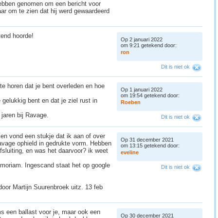
hebben genomen om een bericht voor
aar om te zien dat hij werd gewaardeerd
.
htend hoorde!
Op 2 januari 2022
om 9:21 getekend door:
r
o
n
Dit is niet ok
 te horen dat je bent overleden en hoe
Op 1 januari 2022
om 19:54 getekend door:
gelukkig bent en dat je ziel rust in
R
o
e
b
e
n
 jaren bij Ravage.
Dit is niet ok
en vond een stukje dat ik aan of over
Op 31 december 2021
avage ophield in gedrukte vorm. Hebben
om 13:15 getekend door:
fsluiting, en was het daarvoor? ik weet
e
v
e
l
i
n
e
memoriam. Ingescand staat het op google
Dit is niet ok
oor Martijn Suurenbroek uitz. 13 feb
ms een ballast voor je, maar ook een
Op 30 december 2021