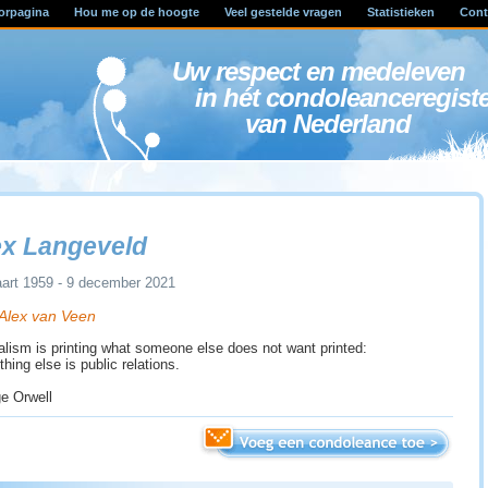
orpagina
Hou me op de hoogte
Veel gestelde vragen
Statistieken
Cont
Uw respect en medele
in hét condoleanceregist
van Nederland
ex Langeveld
art 1959 - 9 december 2021
 Alex van Veen
alism is printing what someone else does not want printed:
hing else is public relations.
e Orwell