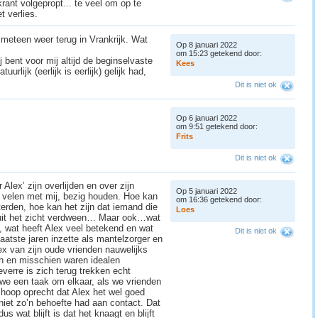
ant volgepropt... te veel om op te
t verlies.
 meteen weer terug in Vrankrijk. Wat
Op 8 januari 2022
om 15:23 getekend door:
 bent voor mij altijd de beginselvaste
K
e
e
s
uurlijk (eerlijk is eerlijk) gelijk had,
Dit is niet ok
Op 6 januari 2022
om 9:51 getekend door:
F
r
i
t
s
Dit is niet ok
Alex’ zijn overlijden en over zijn
Op 5 januari 2022
nk velen met mij, bezig houden. Hoe kan
om 16:36 getekend door:
erden, hoe kan het zijn dat iemand die
L
o
e
s
 uit het zicht verdween… Maar ook…wat
e, wat heeft Alex veel betekend en wat
Dit is niet ok
laatste jaren inzette als mantelzorger en
 Alex van zijn oude vrienden nauwelijks
h en misschien waren idealen
everre is zich terug trekken echt
we een taak om elkaar, als we vrienden
Ik hoop oprecht dat Alex het wel goed
niet zo’n behoefte had aan contact. Dat
us wat blijft is dat het knaagt en blijft