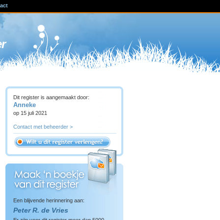
act
ven
er
Dit register is aangemaakt door:
Anneke
op 15 juli 2021
Contact met beheerder >
Een blijvende herinnering aan:
Peter R. de Vries