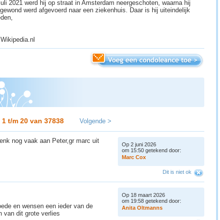
juli 2021 werd hij op straat in Amsterdam neergeschoten, waarna hij
gewond werd afgevoerd naar een ziekenhuis. Daar is hij uiteindelijk
eden,
 Wikipedia.nl
1 t/m 20 van
37838
Volgende >
enk nog vaak aan Peter,gr marc uit
Op 2 juni 2026
om 15:50 getekend door:
M
a
r
c
C
o
x
Dit is niet ok
Op 18 maart 2026
om 19:58 getekend door:
goede en wensen een ieder van de
A
n
i
t
a
O
l
t
m
a
n
n
s
 van dit grote verlies