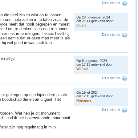
Dit is niet ok
 die veel zaken wist op te lossen.
Op 28 november 2024
 criminele zaken in te laten zoals de
om 21:41 getekend door:
oyce heeft dat nooit begrepen en moest
E
l
b
e
r
t
eerd om te denken alles aan te kunnen.
 hier niet in te mengen. Helaas heeft hij
Dit is niet ok
t een gemis dat er geen man meer is als
 hij wel goed in was zich kan
en altijd.
Op 8 augustus 2024
om 17:15 getekend door:
W
i
l
f
r
e
d
Dit is niet ok
Op 19 juli 2024
nt gekregen op een bijzondere plaats.
om 12:15 getekend door:
 boodschap die ervan uitgaat. Het
M
a
r
i
a
n
n
e
Dit is niet ok
 woorden. Wat heb je dit monument
ijd...had ik het bovenstaande maar nooit
Peter zijn nog regelmatig in mijn