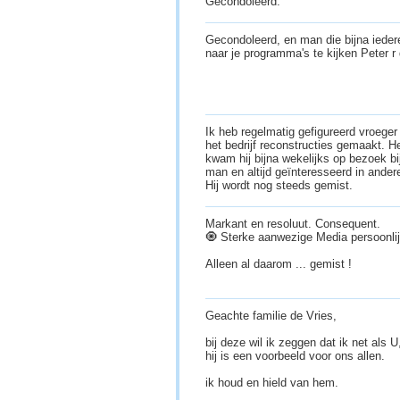
Gecondoleerd.
Gecondoleerd, en man die bijna ieder
naar je programma's te kijken Peter r
Ik heb regelmatig gefigureerd vroeger i
het bedrijf reconstructies gemaakt. He
kwam hij bijna wekelijks op bezoek bi
man en altijd geïnteresseerd in ander
Hij wordt nog steeds gemist.
Markant en resoluut. Consequent.
🧿 Sterke aanwezige Media persoonlij
Alleen al daarom ... gemist !
Geachte familie de Vries,
bij deze wil ik zeggen dat ik net als 
hij is een voorbeeld voor ons allen.
ik houd en hield van hem.