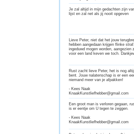
Je zal altijd in mijn gedachten zijn v
lijst en zal net als jij nooit opgeven
Lieve Peter, niet dat het jouw terugb
hebben aangedaan krijgen flinke straf
ingeduwd mogen worden, aangezien ze
voor een land keven we toch. Dankjew
Rust zacht lieve Peter, het is nog alti
bent. Jouw nalatenschap is er een ee
niemand meer van je afpakken!
- Kees Naak
KnaakKunstliefhebber@gmail.com
Een groot man is verloren gegaan, ru
is er eentje om U tegen te zeggen.
- Kees Naak
KnaakKunstliefhebber@gmail.com