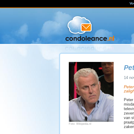
Vo
Pet
14 no
Peter
zalig
Peter
misda
telev
zeven
van s
praatp
Foto: Wikipedia.nl
zaken