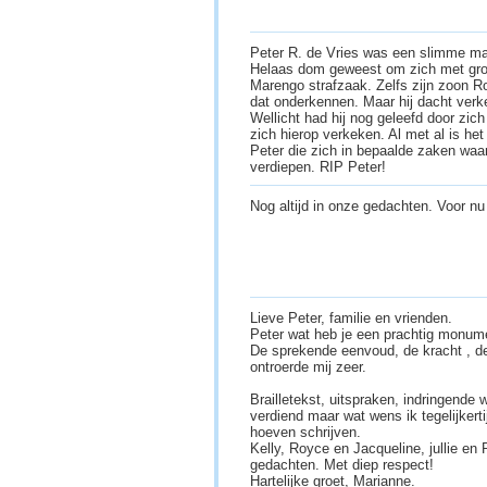
Peter R. de Vries was een slimme man
Helaas dom geweest om zich met grote
Marengo strafzaak. Zelfs zijn zoon R
dat onderkennen. Maar hij dacht verk
Wellicht had hij nog geleefd door zich
zich hierop verkeken. Al met al is he
Peter die zich in bepaalde zaken waar
verdiepen. RIP Peter!
Nog altijd in onze gedachten. Voor nu 
Lieve Peter, familie en vrienden.
Peter wat heb je een prachtig monume
De sprekende eenvoud, de kracht , de
ontroerde mij zeer.
Brailletekst, uitspraken, indringende
verdiend maar wat wens ik tegelijkert
hoeven schrijven.
Kelly, Royce en Jacqueline, jullie en 
gedachten. Met diep respect!
Hartelijke groet, Marianne.