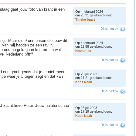
andaag gaat jouw foto van krant in een
Op 4 februari 2024
om 23:31 getekend door:
T
i
n
e
k
e
b
a
a
r
t
Dit is niet ok
rengt. Maar die 9 onmensen die jouw dit
Op 4 februari 2024
. Van mij hadden ze een ravijn
om 22:58 getekend door:
 ons nu geld gaan kosten...in wat
N
o
v
i
a
n
s
i
e
el Nederland pfffff
Dit is niet ok
jd een groot gemis dat je er niet meer
Op 26 juli 2023
ntje waar je U tegen zegt en dat kan
om 17:21 getekend door:
K
e
e
s
N
a
a
k
Dit is niet ok
st zacht lieve Peter. Jouw nalatenschap
Op 26 juli 2023
om 17:19 getekend door:
K
e
e
s
N
a
a
k
Dit is niet ok