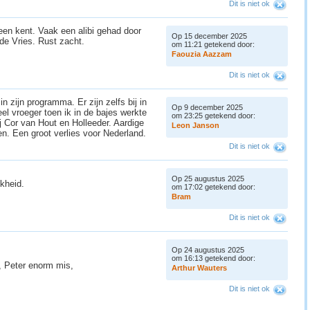
Dit is niet ok
een kent. Vaak een alibi gehad door
Op 15 december 2025
 de Vries. Rust zacht.
om 11:21 getekend door:
F
a
o
u
z
i
a
A
a
z
z
a
m
Dit is niet ok
n zijn programma. Er zijn zelfs bij in
Op 9 december 2025
el vroeger toen ik in de bajes werkte
om 23:25 getekend door:
j Cor van Hout en Holleeder. Aardige
L
e
o
n
J
a
n
s
o
n
en. Een groot verlies voor Nederland.
Dit is niet ok
Op 25 augustus 2025
kheid.
om 17:02 getekend door:
B
r
a
m
Dit is niet ok
Op 24 augustus 2025
om 16:13 getekend door:
U, Peter enorm mis,
A
r
t
h
u
r
W
a
u
t
e
r
s
Dit is niet ok