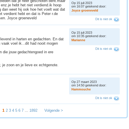
 geleden dat je neer geschoten bent.maar
Op 15 juli 2023
 enz.je hebt het niet verdiend.ik hoop
om 16:07 getekend door:
jg dan weet hij ook hoe het voelt wat dat
J
o
y
c
e
g
r
o
e
n
e
v
e
l
d
t verdient hebt en dat is Peter r.de
issen. Joyce groeneveld
Dit is niet ok
Op 15 juli 2023
om 10:35 getekend door:
t levend in harten en gedachten. En dat
M
a
r
i
a
n
n
e
 vaak voel ik...dit had nooit mogen
Dit is niet ok
en die jouw gedachtengoed in ere
, je zoon en je lieve ex echtgenote.
Op 27 maart 2023
om 14:50 getekend door:
H
a
m
m
o
u
c
h
e
Dit is niet ok
1
2
3
4
5
6
7
...
1892
Volgende >