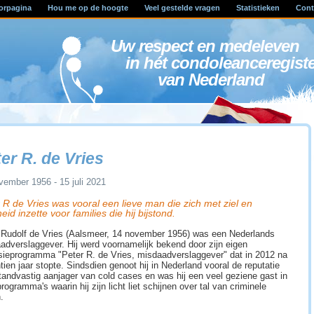
orpagina
Hou me op de hoogte
Veel gestelde vragen
Statistieken
Cont
Uw respect en medele
in hét condoleanceregist
van Nederland
er R. de Vries
vember 1956 - 15 juli 2021
 R de Vries was vooral een lieve man die zich met ziel en
heid inzette voor families die hij bijstond.
 Rudolf de Vries (Aalsmeer, 14 november 1956) was een Nederlands
adverslaggever. Hij werd voornamelijk bekend door zijn eigen
isieprogramma "Peter R. de Vries, misdaadverslaggever" dat in 2012 na
tien jaar stopte. Sindsdien genoot hij in Nederland vooral de reputatie
tandvastig aanjager van cold cases en was hij een veel geziene gast in
rogramma's waarin hij zijn licht liet schijnen over tal van criminele
.