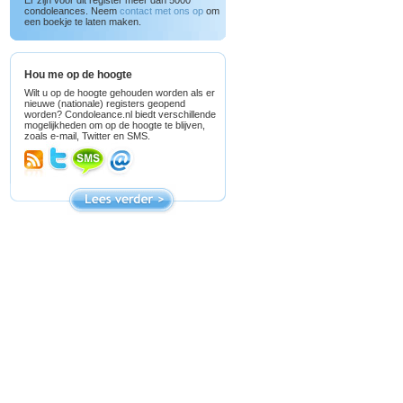
Er zijn voor dit register meer dan 5000
condoleances. Neem
contact met ons op
om
een boekje te laten maken.
Hou me op de hoogte
Wilt u op de hoogte gehouden worden als er
nieuwe (nationale) registers geopend
worden? Condoleance.nl biedt verschillende
mogelijkheden om op de hoogte te blijven,
zoals e-mail, Twitter en SMS.