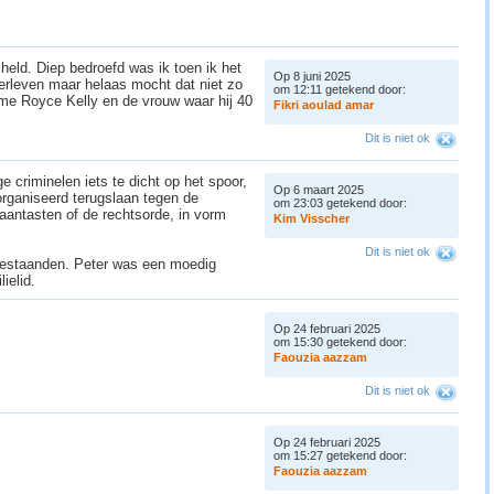
held. Diep bedroefd was ik toen ik het
Op 8 juni 2025
verleven maar helaas mocht dat niet zo
om 12:11 getekend door:
ame Royce Kelly en de vrouw waar hij 40
F
i
k
r
i
a
o
u
l
a
d
a
m
a
r
Dit is niet ok
e criminelen iets te dicht op het spoor,
Op 6 maart 2025
rganiseerd terugslaan tegen de
om 23:03 getekend door:
 aantasten of de rechtsorde, in vorm
K
i
m
V
i
s
s
c
h
e
r
Dit is niet ok
bestaanden. Peter was een moedig
lielid.
Op 24 februari 2025
om 15:30 getekend door:
F
a
o
u
z
i
a
a
a
z
z
a
m
Dit is niet ok
Op 24 februari 2025
om 15:27 getekend door:
F
a
o
u
z
i
a
a
a
z
z
a
m