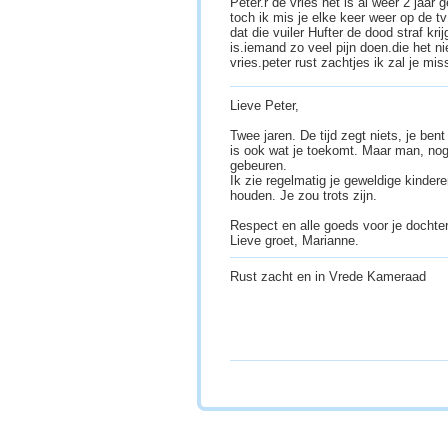
Peter.r de vries het is al weer 2 jaar
toch ik mis je elke keer weer op de tv
dat die vuiler Hufter de dood straf kri
is.iemand zo veel pijn doen.die het nie
vries.peter rust zachtjes ik zal je m
Lieve Peter,
Twee jaren. De tijd zegt niets, je ben
is ook wat je toekomt. Maar man, nog
gebeuren.
Ik zie regelmatig je geweldige kinder
houden. Je zou trots zijn.
Respect en alle goeds voor je dochter
Lieve groet, Marianne.
Rust zacht en in Vrede Kameraad