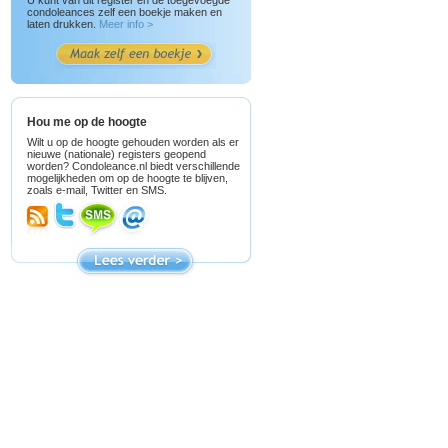
U kunt van dit register en de toegevoegde
condoleances zelf een boekje maken en
laten drukken.
Meer info >
Hou me op de hoogte
Wilt u op de hoogte gehouden worden als er
nieuwe (nationale) registers geopend
worden? Condoleance.nl biedt verschillende
mogelijkheden om op de hoogte te blijven,
zoals e-mail, Twitter en SMS.