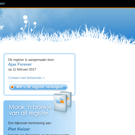
act
ven
er
Dit register is aangemaakt door:
Ajax Forever
op 11 februari 2017
Contact met beheerder >
Een blijvende herinnering aan:
Piet Keizer