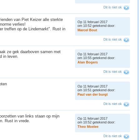
Dit is niet ok
rienden van Piet Keizer alle sterkte
Op 11 februari 2017
norme verlies!
om 10:52 getekend door:
eer treffen op de Lindemarkt". Rust in
M
a
r
c
e
l
B
o
u
t
Dit is niet ok
 Maak ze gek daarboven samen met
Op 11 februari 2017
d in leven.
om 10:55 getekend door:
A
l
a
n
B
o
g
e
r
s
Dit is niet ok
noten
Op 11 februari 2017
om 10:51 getekend door:
P
a
u
l
v
a
n
d
e
r
b
u
r
g
t
Dit is niet ok
oorzetten van links staan op mijn
Op 11 februari 2017
en. Rust in vrede.
om 10:52 getekend door:
T
h
e
o
M
o
e
l
e
e
Dit is niet ok