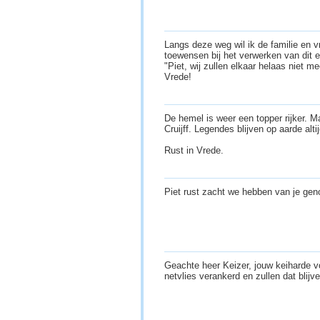
Langs deze weg wil ik de familie en v
toewensen bij het verwerken van dit e
"Piet, wij zullen elkaar helaas niet m
Vrede!
De hemel is weer een topper rijker.
Cruijff. Legendes blijven op aarde altij
Rust in Vrede.
Piet rust zacht we hebben van je ge
Geachte heer Keizer, jouw keiharde v
netvlies verankerd en zullen dat blijv