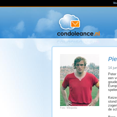
Vo
Pie
14 jun
Peter
een v
goude
Europ
spele
Keizer
stond
zogen
Foto: Wikipedia
de sc