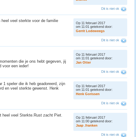
Dit is niet ok
 heel veel sterkte voor de familie
Op 11 februari 2017
om 11:01 getekend door:
G
e
r
r
i
t
L
o
d
e
w
e
e
g
s
Dit is niet ok
Op 11 februari 2017
om 11:01 getekend door:
lmomenten die je ons hebt gegeven, jij
J
a
n
O
t
t
e
r
d voor een ieder!
Dit is niet ok
r 1 speler die ik heb geadoreerd, zijn
Op 11 februari 2017
rd en veel sterkte gewenst. Henk
om 11:01 getekend door:
H
e
n
k
G
o
r
i
s
s
e
n
Dit is niet ok
t heel veel Sterkte.Rust zacht Piet.
Op 11 februari 2017
om 11:00 getekend door:
J
a
a
p
.
f
r
a
n
k
e
n
Dit is niet ok