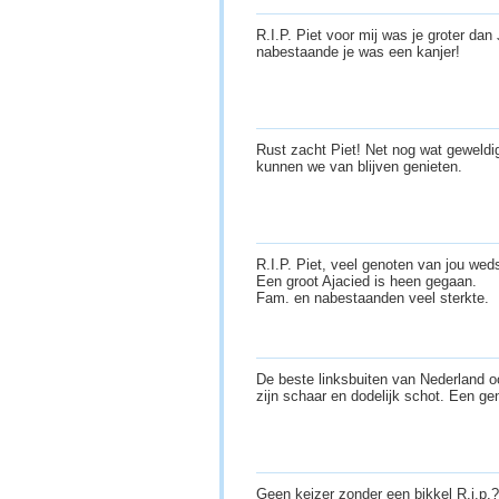
R.I.P. Piet voor mij was je groter dan
nabestaande je was een kanjer!
Rust zacht Piet! Net nog wat geweldi
kunnen we van blijven genieten.
R.I.P. Piet, veel genoten van jou wed
Een groot Ajacied is heen gegaan.
Fam. en nabestaanden veel sterkte.
De beste linksbuiten van Nederland o
zijn schaar en dodelijk schot. Een ge
Geen keizer zonder een bikkel R.i.p.