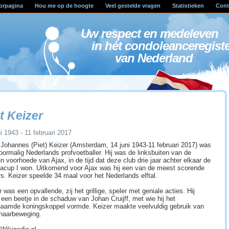
orpagina
Hou me op de hoogte
Veel gestelde vragen
Statistieken
Cont
Uw respect en medele
in hét condoleanceregist
van Nederland
t Keizer
i 1943 - 11 februari 2017
 Johannes (Piet) Keizer (Amsterdam, 14 juni 1943-11 februari 2017) was
oormalig Nederlands profvoetballer. Hij was de linksbuiten van de
n voorhoede van Ajax, in de tijd dat deze club drie jaar achter elkaar de
acup I won. Uitkomend voor Ajax was hij een van de meest scorende
rs. Keizer speelde 34 maal voor het Nederlands elftal.
 was een opvallende, zij het grillige, speler met geniale acties. Hij
 een beetje in de schaduw van Johan Cruijff, met wie hij het
aamde koningskoppel vormde. Keizer maakte veelvuldig gebruik van
haarbeweging.