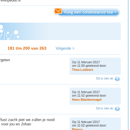
 Wikipedia.nl
181 t/m 200 van
263
Volgende >
ergeten
Op 11 februari 2017
om 11:00 getekend door:
T
h
e
a
L
u
b
b
e
r
s
Dit is niet ok
Op 11 februari 2017
om 11:02 getekend door:
H
a
n
s
B
l
a
n
k
e
n
n
a
g
e
l
Dit is niet ok
ust zacht piet we zullen je nooit
Op 11 februari 2017
n voor jou en Johan
om 11:02 getekend door:
B
l
a
n
c
o