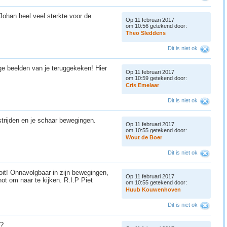
 Johan heel veel sterkte voor de
Op 11 februari 2017
om 10:56 getekend door:
T
h
e
o
S
l
e
d
d
e
n
s
Dit is niet ok
ge beelden van je teruggekeken! Hier
Op 11 februari 2017
om 10:59 getekend door:
C
r
i
s
E
m
e
l
a
a
r
Dit is niet ok
strijden en je schaar bewegingen.
Op 11 februari 2017
om 10:55 getekend door:
W
o
u
t
d
e
B
o
e
r
Dit is niet ok
oit! Onnavolgbaar in zijn bewegingen,
Op 11 februari 2017
not om naar te kijken. R.I.P Piet
om 10:55 getekend door:
H
u
u
b
K
o
u
w
e
n
h
o
v
e
n
Dit is niet ok
??