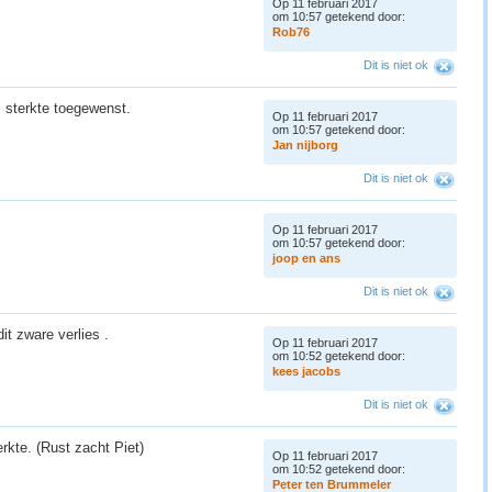
Op 11 februari 2017
om 10:57 getekend door:
R
o
b
7
6
Dit is niet ok
l sterkte toegewenst.
Op 11 februari 2017
om 10:57 getekend door:
J
a
n
n
i
j
b
o
r
g
Dit is niet ok
Op 11 februari 2017
om 10:57 getekend door:
j
o
o
p
e
n
a
n
s
Dit is niet ok
it zware verlies .
Op 11 februari 2017
om 10:52 getekend door:
k
e
e
s
j
a
c
o
b
s
Dit is niet ok
erkte. (Rust zacht Piet)
Op 11 februari 2017
om 10:52 getekend door:
P
e
t
e
r
t
e
n
B
r
u
m
m
e
l
e
r