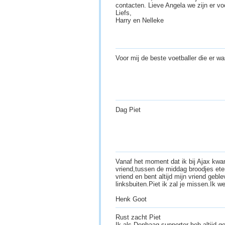
contacten. Lieve Angela we zijn er voo
Liefs,
Harry en Nelleke
Voor mij de beste voetballer die er w
Dag Piet
Vanaf het moment dat ik bij Ajax kwa
vriend,tussen de middag broodjes eten
vriend en bent altijd mijn vriend gebl
linksbuiten.Piet ik zal je missen.Ik w
Henk Goot
Rust zacht Piet
Ik als Denhaag supporter heb altijd g