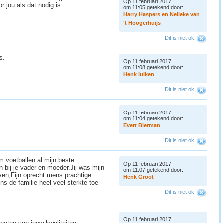
Op 11 februari 2017
r jou als dat nodig is.
om 11:05 getekend door:
H
a
r
r
y
H
a
s
p
e
r
s
e
n
N
e
l
l
e
k
e
v
a
n
'
t
H
o
o
g
e
r
h
u
i
j
s
Dit is niet ok
as.
Op 11 februari 2017
om 11:08 getekend door:
H
e
n
k
l
u
i
k
e
n
Dit is niet ok
Op 11 februari 2017
om 11:04 getekend door:
E
v
e
r
t
B
i
e
r
m
a
n
Dit is niet ok
m voetballen al mijn beste
Op 11 februari 2017
 bij je vader en moeder.Jij was mijn
om 11:07 getekend door:
even,Fijn oprecht mens prachtige
H
e
n
k
G
r
o
o
t
ens de familie heel veel sterkte toe
Dit is niet ok
Op 11 februari 2017
enoten van jouw kwaliteiten.