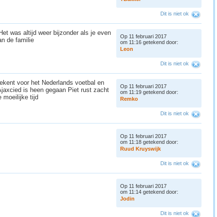
Dit is niet ok
Het was altijd weer bijzonder als je even
Op 11 februari 2017
an de familie
om 11:16 getekend door:
L
e
o
n
Dit is niet ok
etekent voor het Nederlands voetbal en
Op 11 februari 2017
Ajaxcied is heen gegaan Piet rust zacht
om 11:19 getekend door:
 moeilijke tijd
R
e
m
k
o
Dit is niet ok
Op 11 februari 2017
om 11:18 getekend door:
R
u
u
d
K
r
u
y
s
w
i
j
k
Dit is niet ok
Op 11 februari 2017
om 11:14 getekend door:
J
o
d
i
n
Dit is niet ok