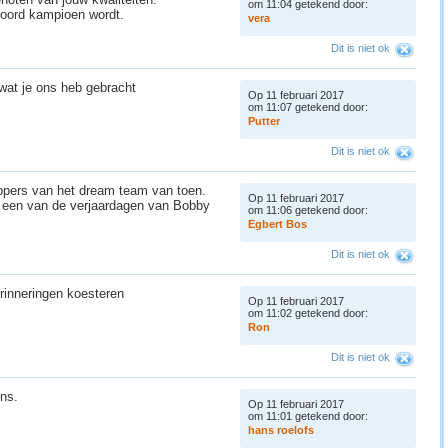
om 11:04 getekend door:
noord kampioen wordt.
v
e
r
a
Dit is niet ok
 wat je ons heb gebracht
Op 11 februari 2017
om 11:07 getekend door:
P
u
t
t
e
r
Dit is niet ok
oppers van het dream team van toen.
Op 11 februari 2017
ij een van de verjaardagen van Bobby
om 11:06 getekend door:
E
g
b
e
r
t
B
o
s
Dit is niet ok
erinneringen koesteren
Op 11 februari 2017
om 11:02 getekend door:
R
o
n
Dit is niet ok
ens.
Op 11 februari 2017
om 11:01 getekend door:
h
a
n
s
r
o
e
l
o
f
s