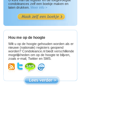
U kunt van dit register en de toegevoegde
condoleances zelf een boekje maken en
laten drukken.
Meer info >
Hou me op de hoogte
Wilt u op de hoogte gehouden worden als er
nieuwe (nationale) registers geopend
worden? Condoleance.nl biedt verschillende
mogelijkheden om op de hoogte te blijven,
zoals e-mail, Twitter en SMS.