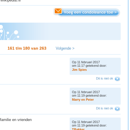
 Wikipedia.nl
161 t/m 180 van
263
Volgende >
Op 11 februari 2017
om 11:17 getekend door:
J
i
m
S
p
i
e
s
Dit is niet ok
Op 11 februari 2017
om 11:19 getekend door:
M
a
r
r
y
e
n
P
e
t
e
r
Dit is niet ok
 familie en vrienden
Op 11 februari 2017
om 11:19 getekend door:
T
B
a
k
k
e
r