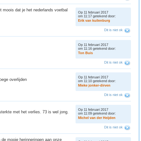
t moois dat je het nederlands voetbal
Op 11 februari 2017
om 11:17 getekend door:
E
r
i
k
v
a
n
k
u
i
l
e
n
b
u
r
g
Dit is niet ok
Op 11 februari 2017
om 11:16 getekend door:
T
o
n
B
u
i
s
Dit is niet ok
Op 11 februari 2017
roege overlijden
om 11:10 getekend door:
M
i
e
k
e
j
o
n
k
e
r
-
d
i
r
v
e
n
Dit is niet ok
Op 11 februari 2017
sterkte met het verlies. 73 is wel jong.
om 11:09 getekend door:
M
i
c
h
e
l
v
a
n
d
e
r
H
e
i
j
d
e
n
Dit is niet ok
en de mooie herinneringen aan onze