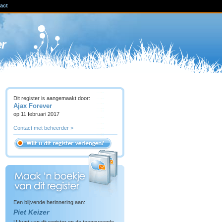
act
ven
er
Dit register is aangemaakt door:
Ajax Forever
op 11 februari 2017
Contact met beheerder >
Een blijvende herinnering aan:
Piet Keizer