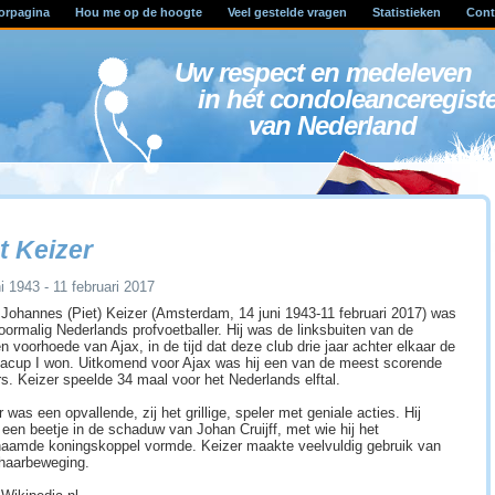
orpagina
Hou me op de hoogte
Veel gestelde vragen
Statistieken
Cont
Uw respect en medele
in hét condoleanceregist
van Nederland
t Keizer
i 1943 - 11 februari 2017
 Johannes (Piet) Keizer (Amsterdam, 14 juni 1943-11 februari 2017) was
oormalig Nederlands profvoetballer. Hij was de linksbuiten van de
n voorhoede van Ajax, in de tijd dat deze club drie jaar achter elkaar de
acup I won. Uitkomend voor Ajax was hij een van de meest scorende
rs. Keizer speelde 34 maal voor het Nederlands elftal.
 was een opvallende, zij het grillige, speler met geniale acties. Hij
 een beetje in de schaduw van Johan Cruijff, met wie hij het
aamde koningskoppel vormde. Keizer maakte veelvuldig gebruik van
haarbeweging.