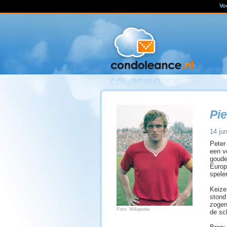
Vo
Pie
14 jun
Peter
een v
goude
Europ
spele
Keizer
stond
zogen
Foto: Wikipedia
de sc