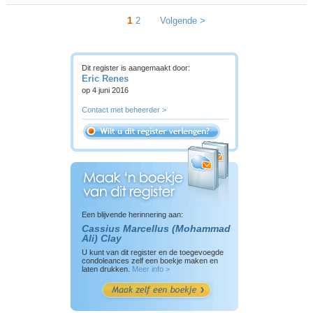
1
2
Volgende >
Dit register is aangemaakt door:
Eric Renes
op 4 juni 2016
Contact met beheerder >
Een blijvende herinnering aan:
Cassius Marcellus (Mohammad
Ali) Clay
U kunt van dit register en de toegevoegde
condoleances zelf een boekje maken en
laten drukken.
Meer info >