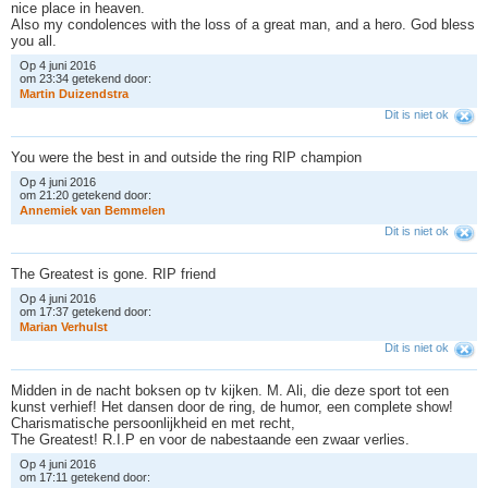
nice place in heaven.
Also my condolences with the loss of a great man, and a hero. God bless
you all.
Op 4 juni 2016
om 23:34 getekend door:
M
a
r
t
i
n
D
u
i
z
e
n
d
s
t
r
a
Dit is niet ok
You were the best in and outside the ring RIP champion
Op 4 juni 2016
om 21:20 getekend door:
A
n
n
e
m
i
e
k
v
a
n
B
e
m
m
e
l
e
n
Dit is niet ok
The Greatest is gone. RIP friend
Op 4 juni 2016
om 17:37 getekend door:
M
a
r
i
a
n
V
e
r
h
u
l
s
t
Dit is niet ok
Midden in de nacht boksen op tv kijken. M. Ali, die deze sport tot een
kunst verhief! Het dansen door de ring, de humor, een complete show!
Charismatische persoonlijkheid en met recht,
The Greatest! R.I.P en voor de nabestaande een zwaar verlies.
Op 4 juni 2016
om 17:11 getekend door: