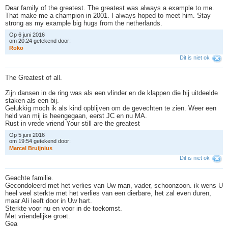
Dear family of the greatest. The greatest was always a example to me.
That make me a champion in 2001. I always hoped to meet him. Stay
strong as my example big hugs from the netherlands.
Op 6 juni 2016
om 20:24 getekend door:
R
o
k
o
Dit is niet ok
The Greatest of all.
Zijn dansen in de ring was als een vlinder en de klappen die hij uitdeelde
staken als een bij.
Gelukkig moch ik als kind opblijven om de gevechten te zien. Weer een
held van mij is heengegaan, eerst JC en nu MA.
Rust in vrede vriend Your still are the greatest
Op 5 juni 2016
om 19:54 getekend door:
M
a
r
c
e
l
B
r
u
i
j
n
i
u
s
Dit is niet ok
Geachte familie.
Gecondoleerd met het verlies van Uw man, vader, schoonzoon. ik wens U
heel veel sterkte met het verlies van een dierbare, het zal even duren,
maar Ali leeft door in Uw hart.
Sterkte voor nu en voor in de toekomst.
Met vriendelijke groet.
Gea