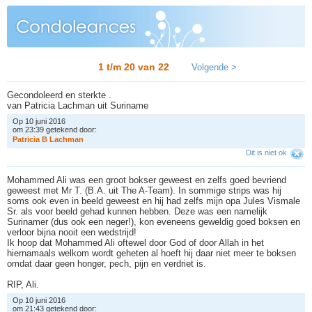
1 t/m 20 van
22
Volgende >
Gecondoleerd en sterkte .
van Patricia Lachman uit Suriname
Op 10 juni 2016
om 23:39 getekend door:
P
a
t
r
i
c
i
a
B
L
a
c
h
m
a
n
Dit is niet ok
Mohammed Ali was een groot bokser geweest en zelfs goed bevriend
geweest met Mr T. (B.A. uit The A-Team). In sommige strips was hij
soms ook even in beeld geweest en hij had zelfs mijn opa Jules Vismale
Sr. als voor beeld gehad kunnen hebben. Deze was een namelijk
Surinamer (dus ook een neger!), kon eveneens geweldig goed boksen en
verloor bijna nooit een wedstrijd!
Ik hoop dat Mohammed Ali oftewel door God of door Allah in het
hiernamaals welkom wordt geheten al hoeft hij daar niet meer te boksen
omdat daar geen honger, pech, pijn en verdriet is.
RIP, Ali.
Op 10 juni 2016
om 21:43 getekend door: