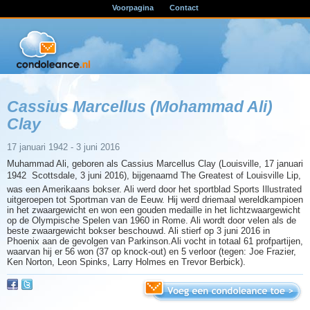
Voorpagina
Contact
Cassius Marcellus (Mohammad Ali)
Clay
17 januari 1942 - 3 juni 2016
Muhammad Ali, geboren als Cassius Marcellus Clay (Louisville, 17 januari
1942  Scottsdale, 3 juni 2016), bijgenaamd The Greatest of Louisville Lip,
was een Amerikaans bokser. Ali werd door het sportblad Sports Illustrated
uitgeroepen tot Sportman van de Eeuw. Hij werd driemaal wereldkampioen
in het zwaargewicht en won een gouden medaille in het lichtzwaargewicht
op de Olympische Spelen van 1960 in Rome. Ali wordt door velen als de
beste zwaargewicht bokser beschouwd. Ali stierf op 3 juni 2016 in
Phoenix aan de gevolgen van Parkinson.Ali vocht in totaal 61 profpartijen,
waarvan hij er 56 won (37 op knock-out) en 5 verloor (tegen: Joe Frazier,
Ken Norton, Leon Spinks, Larry Holmes en Trevor Berbick).