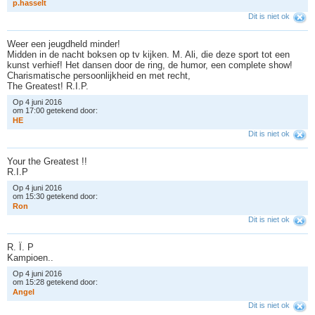
p
.
h
a
s
s
e
l
t
Dit is niet ok
Weer een jeugdheld minder!
Midden in de nacht boksen op tv kijken. M. Ali, die deze sport tot een
kunst verhief! Het dansen door de ring, de humor, een complete show!
Charismatische persoonlijkheid en met recht,
The Greatest! R.I.P.
Op 4 juni 2016
om 17:00 getekend door:
H
E
Dit is niet ok
Your the Greatest !!
R.I.P
Op 4 juni 2016
om 15:30 getekend door:
R
o
n
Dit is niet ok
R. Ï. P
Kampioen..
Op 4 juni 2016
om 15:28 getekend door:
A
n
g
e
l
Dit is niet ok