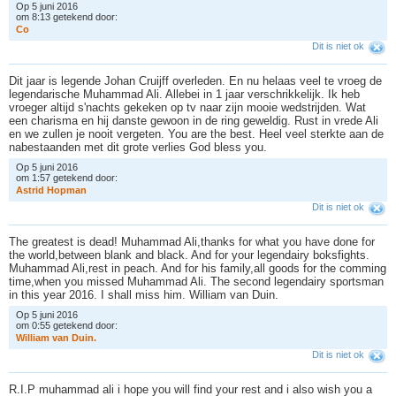
Op 5 juni 2016
om 8:13 getekend door:
C
o
Dit is niet ok
Dit jaar is legende Johan Cruijff overleden. En nu helaas veel te vroeg de
legendarische Muhammad Ali. Allebei in 1 jaar verschrikkelijk. Ik heb
vroeger altijd s'nachts gekeken op tv naar zijn mooie wedstrijden. Wat
een charisma en hij danste gewoon in de ring geweldig. Rust in vrede Ali
en we zullen je nooit vergeten. You are the best. Heel veel sterkte aan de
nabestaanden met dit grote verlies God bless you.
Op 5 juni 2016
om 1:57 getekend door:
A
s
t
r
i
d
H
o
p
m
a
n
Dit is niet ok
The greatest is dead! Muhammad Ali,thanks for what you have done for
the world,between blank and black. And for your legendairy boksfights.
Muhammad Ali,rest in peach. And for his family,all goods for the comming
time,when you missed Muhammad Ali. The second legendairy sportsman
in this year 2016. I shall miss him. William van Duin.
Op 5 juni 2016
om 0:55 getekend door:
W
i
l
l
i
a
m
v
a
n
D
u
i
n
.
Dit is niet ok
R.I.P muhammad ali i hope you will find your rest and i also wish you a