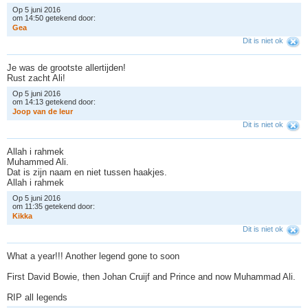
Op 5 juni 2016
om 14:50 getekend door:
G
e
a
Dit is niet ok
Je was de grootste allertijden!
Rust zacht Ali!
Op 5 juni 2016
om 14:13 getekend door:
J
o
o
p
v
a
n
d
e
l
e
u
r
Dit is niet ok
Allah i rahmek
Muhammed Ali.
Dat is zijn naam en niet tussen haakjes.
Allah i rahmek
Op 5 juni 2016
om 11:35 getekend door:
K
i
k
k
a
Dit is niet ok
What a year!!! Another legend gone to soon
First David Bowie, then Johan Cruijf and Prince and now Muhammad Ali.
RIP all legends