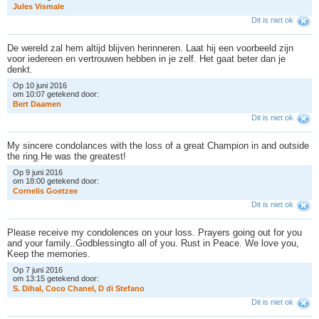
J
u
l
e
s
V
i
s
m
a
l
e
Dit is niet ok
De wereld zal hem altijd blijven herinneren. Laat hij een voorbeeld zijn
voor iedereen en vertrouwen hebben in je zelf. Het gaat beter dan je
denkt.
Op 10 juni 2016
om 10:07 getekend door:
B
e
r
t
D
a
a
m
e
n
Dit is niet ok
My sincere condolances with the loss of a great Champion in and outside
the ring.He was the greatest!
Op 9 juni 2016
om 18:00 getekend door:
C
o
r
n
e
l
i
s
G
o
e
t
z
e
e
Dit is niet ok
Please receive my condolences on your loss. Prayers going out for you
and your family..Godblessingto all of you. Rust in Peace. We love you,
Keep the memories.
Op 7 juni 2016
om 13:15 getekend door:
S
.
D
i
h
a
l
,
C
o
c
o
C
h
a
n
e
l
,
D
d
i
S
t
e
f
a
n
o
Dit is niet ok