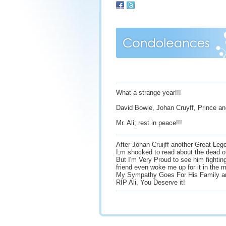
What a strange year!!!
David Bowie, Johan Cruyff, Prince
Mr. Ali; rest in peace!!!
After Johan Cruijff another Great L
I;m shocked to read about the dead 
But I'm Very Proud to see him fightin
friend even woke me up for it in the m
My Sympathy Goes For His Family an
RIP Ali, You Deserve it!