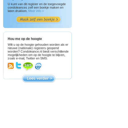
U kunt van dit register en de toegevoegde
condoleances zelf een boekje maken en
laten drukken.
Meer info >
Hou me op de hoogte
Wilt u op de hoogte gehouden worden als er
nieuwe (nationale) registers geopend
worden? Condoleance.nl biedt verschillende
mogelijkheden om op de hoogte te blijven,
zoals e-mail, Twitter en SMS.