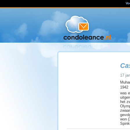
Vo
Ca
17 jan
Muham
1942 
was e
uitge
het z
Olymp
zwaar
gevolg
won (
Spink