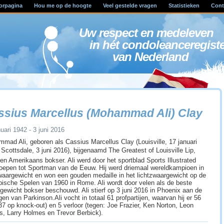
orpagina
Hou me op de hoogte
Veel gestelde vragen
Statistieken
Cont
Uw respect en medele
in hét condoleanceregist
van Nederland
ssius Marcellus (Mohammad Ali) Clay
uari 1942 - 3 juni 2016
mad Ali, geboren als Cassius Marcellus Clay (Louisville, 17 januari
 Scottsdale, 3 juni 2016), bijgenaamd The Greatest of Louisville Lip,
en Amerikaans bokser. Ali werd door het sportblad Sports Illustrated
roepen tot Sportman van de Eeuw. Hij werd driemaal wereldkampioen in
waargewicht en won een gouden medaille in het lichtzwaargewicht op de
ische Spelen van 1960 in Rome. Ali wordt door velen als de beste
gewicht bokser beschouwd. Ali stierf op 3 juni 2016 in Phoenix aan de
en van Parkinson.Ali vocht in totaal 61 profpartijen, waarvan hij er 56
37 op knock-out) en 5 verloor (tegen: Joe Frazier, Ken Norton, Leon
s, Larry Holmes en Trevor Berbick).