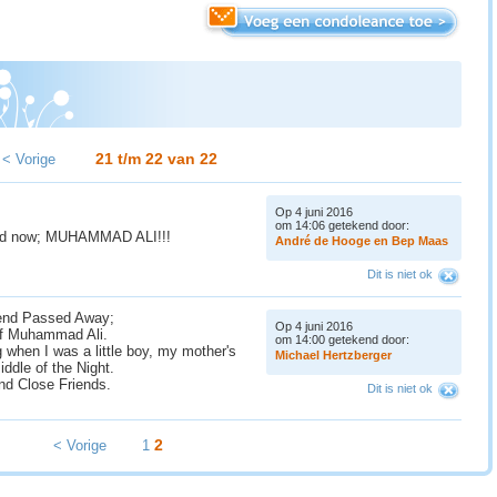
21 t/m 22 van
22
< Vorige
Op 4 juni 2016
om 14:06 getekend door:
 and now; MUHAMMAD ALI!!!
A
n
d
r
é
d
e
H
o
o
g
e
e
n
B
e
p
M
a
a
s
Dit is niet ok
egend Passed Away;
Op 4 juni 2016
of Muhammad Ali.
om 14:00 getekend door:
g when I was a little boy, my mother's
M
i
c
h
a
e
l
H
e
r
t
z
b
e
r
g
e
r
iddle of the Night.
d Close Friends.
Dit is niet ok
2
< Vorige
1