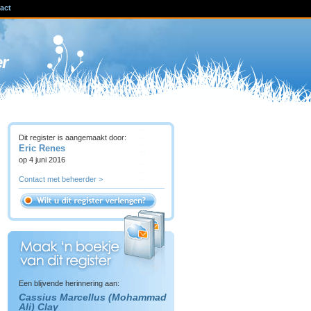
act
ven
er
Dit register is aangemaakt door:
Eric Renes
op 4 juni 2016
Contact met beheerder >
Een blijvende herinnering aan:
Cassius Marcellus (Mohammad
Ali) Clay