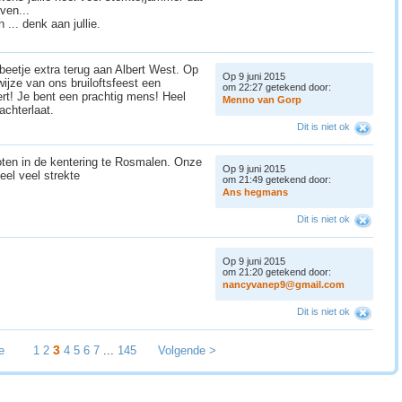
ven...
n ... denk aan jullie.
beetje extra terug aan Albert West. Op
Op 9 juni 2015
wijze van ons bruiloftsfeest een
om 22:27 getekend door:
ert! Je bent een prachtig mens! Heel
M
e
n
n
o
v
a
n
G
o
r
p
 achterlaat.
Dit is niet ok
oten in de kentering te Rosmalen. Onze
Op 9 juni 2015
heel veel strekte
om 21:49 getekend door:
A
n
s
h
e
g
m
a
n
s
Dit is niet ok
Op 9 juni 2015
om 21:20 getekend door:
n
a
n
c
y
v
a
n
e
p
9
@
g
m
a
i
l
.
c
o
m
Dit is niet ok
3
e
1
2
4
5
6
7
...
145
Volgende >