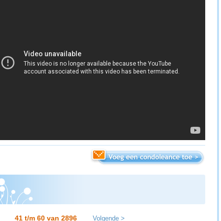
41 t/m 60 van
2896
Volgende >