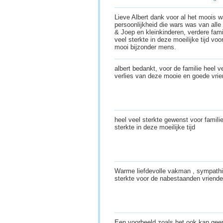
Lieve Albert dank voor al het moois wa
persoonlijkheid die wars was van alle 
& Joep en kleinkinderen, verdere fam
veel sterkte in deze moeilijke tijd vo
mooi bijzonder mens.
albert bedankt, voor de familie heel v
verlies van deze mooie en goede vri
heel veel sterkte gewenst voor famili
sterkte in deze moeilijke tijd
Warme liefdevolle vakman , sympathiek
sterkte voor de nabestaanden vriende
Een voorbeeld zoals het ook kan.gee