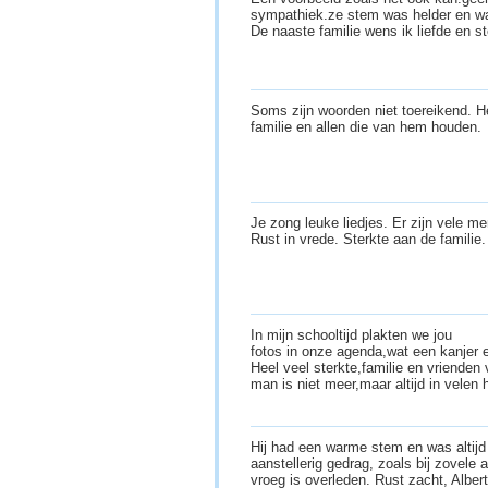
sympathiek.ze stem was helder en wa
De naaste familie wens ik liefde en s
Soms zijn woorden niet toereikend. He
familie en allen die van hem houden.
Je zong leuke liedjes. Er zijn vele m
Rust in vrede. Sterkte aan de familie
In mijn schooltijd plakten we jou
fotos in onze agenda,wat een kanjer e
Heel veel sterkte,familie en vrienden
man is niet meer,maar altijd in velen 
Hij had een warme stem en was altijd z
aanstellerig gedrag, zoals bij zovele a
vroeg is overleden. Rust zacht, Alber