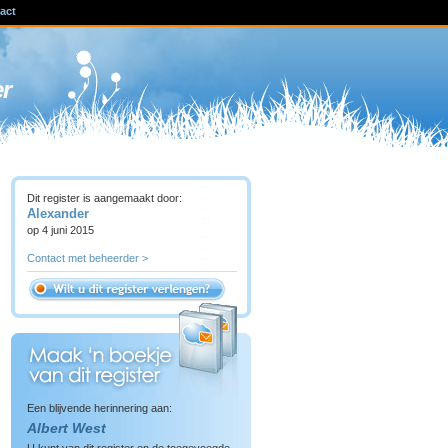
act
ven
er
Dit register is aangemaakt door:
Alexander
op 4 juni 2015
Contact met beheerder >
Een blijvende herinnering aan:
Albert West