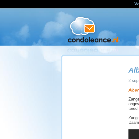
Vo
Al
2 sep
Alber
Zange
ongeva
terec
Zange
Daarn