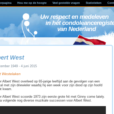
orpagina
Hou me op de hoogte
Veel gestelde vragen
Statistieken
Cont
Uw respect en medele
in hét condoleanceregist
van Nederland
bert West
tember 1949 - 4 juni 2015
t Westelaken
r Albert West overleed op 65-jarige leeftijd aan de gevolgen van een
l met zijn driewieler waarbij hij een week voor zijn dood op zijn hoofd
ht kwam.
r Albert West scoorde 1973 zijn eerste grote hit met Ginny come lately.
a volgende nog diverse muzikale successen voor Albert West.