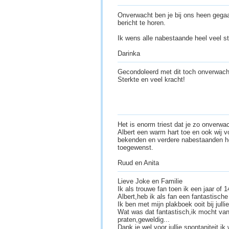
Onverwacht ben je bij ons heen gega
bericht te horen.
Ik wens alle nabestaande heel veel st
Darinka
Gecondoleerd met dit toch onverwacht
Sterkte en veel kracht!
Het is enorm triest dat je zo onverw
Albert een warm hart toe en ook wij vo
bekenden en verdere nabestaanden heel
toegewenst.
Ruud en Anita
Lieve Joke en Familie
Ik als trouwe fan toen ik een jaar of 
Albert,heb ik als fan een fantastische 
Ik ben met mijn plakboek ooit bij julli
Wat was dat fantastisch,ik mocht van 
praten,geweldig...
Dank je wel voor jullie spontaniteit,ik