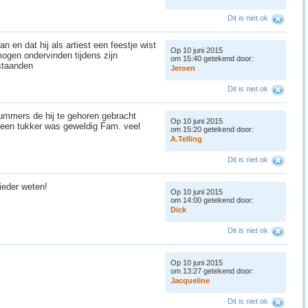
Dit is niet ok
 en dat hij als artiest een feestje wist
Op 10 juni 2015
ogen ondervinden tijdens zijn
om 15:40 getekend door:
estaanden
J
e
r
o
e
n
Dit is niet ok
nummers de hij te gehoren gebracht
Op 10 juni 2015
j een tukker was geweldig Fam. veel
om 15:20 getekend door:
A
.
T
e
l
l
i
n
g
Dit is niet ok
 ieder weten!
Op 10 juni 2015
om 14:00 getekend door:
D
i
c
k
Dit is niet ok
Op 10 juni 2015
om 13:27 getekend door:
J
a
c
q
u
e
l
i
n
e
Dit is niet ok