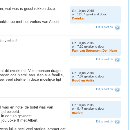
an, wat was is geschrokken deze
Op 10 juni 2015
om 12:07 getekend door:
D
a
r
i
n
k
a
erkte toe met het verlies van Albert.
Dit is niet ok
e verlies!
Op 10 juni 2015
om 7:10 getekend door:
F
a
m
v
a
n
S
p
r
o
n
s
e
n
,
D
e
n
H
a
a
g
Dit is niet ok
acht dit overkomt. Vele mensen dragen
Op 10 juni 2015
egen ons hierbij aan. Aan alle familie,
om 7:07 getekend door:
 veel sterkte in deze moeilijke tijd
R
u
u
d
e
n
A
n
i
t
a
Dit is niet ok
Op 10 juni 2015
14 was en hotel de botel was van
om 0:47 getekend door:
tijd beleefd.
m
a
r
i
o
n
e in de tuin geweest.
jou Joke ff met Albert
Dit is niet ok
 wens jullie heel veel sterkte,jammer dat