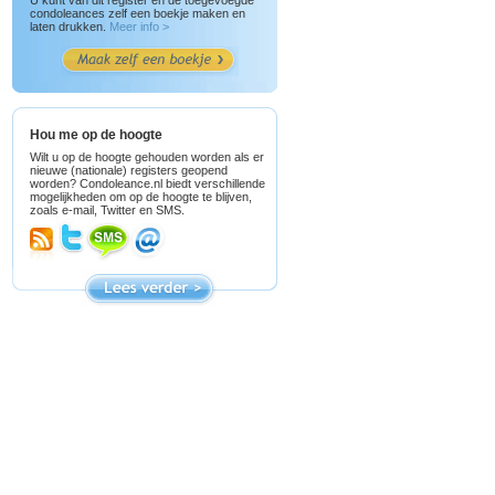
U kunt van dit register en de toegevoegde
condoleances zelf een boekje maken en
laten drukken.
Meer info >
Hou me op de hoogte
Wilt u op de hoogte gehouden worden als er
nieuwe (nationale) registers geopend
worden? Condoleance.nl biedt verschillende
mogelijkheden om op de hoogte te blijven,
zoals e-mail, Twitter en SMS.