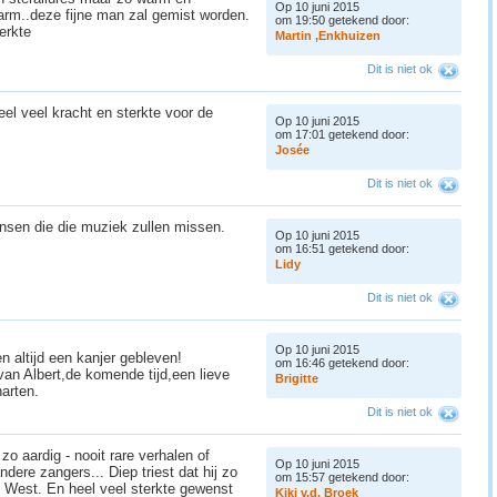
Op 10 juni 2015
rm..deze fijne man zal gemist worden.
om 19:50 getekend door:
terkte
M
a
r
t
i
n
,
E
n
k
h
u
i
z
e
n
Dit is niet ok
el veel kracht en sterkte voor de
Op 10 juni 2015
om 17:01 getekend door:
J
o
s
é
e
Dit is niet ok
ensen die die muziek zullen missen.
Op 10 juni 2015
.
om 16:51 getekend door:
L
i
d
y
Dit is niet ok
Op 10 juni 2015
n altijd een kanjer gebleven!
om 16:46 getekend door:
 van Albert,de komende tijd,een lieve
B
r
i
g
i
t
t
e
harten.
Dit is niet ok
o aardig - nooit rare verhalen of
Op 10 juni 2015
ndere zangers... Diep triest dat hij zo
om 15:57 getekend door:
t West. En heel veel sterkte gewenst
K
i
k
i
v
.
d
.
B
r
o
e
k