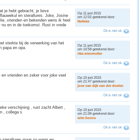
t je hebt gebracht, je lieve
Op 11 juni 2015
flauwekul en sterallures. Joke, Josine
om 12:02 getekend door:
ilie, vrienden en bekenden wens ik heel
N
e
l
l
e
k
e
or nu en in de toekomst. Rust in vrede
Dit is niet ok
eel sterkte bij de verwerking van het
Op 11 juni 2015
en papa en opa.
om 10:58 getekend door:
r
i
k
a
w
i
e
s
m
u
l
l
e
r
Dit is niet ok
e en vrienden en zeker voor joke veel
Op 10 juni 2015
om 21:47 getekend door:
j
o
s
e
v
a
n
d
i
j
k
v
a
n
d
e
r
d
o
e
l
e
n
Dit is niet ok
e verschijning , rust zacht Albert ,
Op 10 juni 2015
n , collega s
om 21:09 getekend door:
w
i
m
b
o
o
n
s
Dit is niet ok
n sterallures maar zo warm en