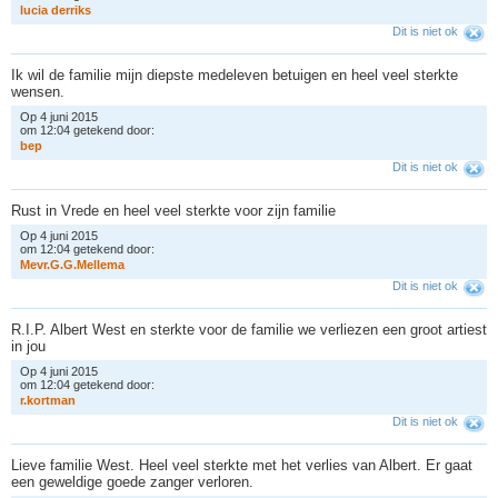
l
u
c
i
a
d
e
r
r
i
k
s
Dit is niet ok
Ik wil de familie mijn diepste medeleven betuigen en heel veel sterkte
wensen.
Op 4 juni 2015
om 12:04 getekend door:
b
e
p
Dit is niet ok
Rust in Vrede en heel veel sterkte voor zijn familie
Op 4 juni 2015
om 12:04 getekend door:
M
e
v
r
.
G
.
G
.
M
e
l
l
e
m
a
Dit is niet ok
R.I.P. Albert West en sterkte voor de familie we verliezen een groot artiest
in jou
Op 4 juni 2015
om 12:04 getekend door:
r
.
k
o
r
t
m
a
n
Dit is niet ok
Lieve familie West. Heel veel sterkte met het verlies van Albert. Er gaat
een geweldige goede zanger verloren.