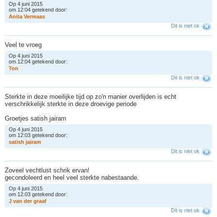
Op 4 juni 2015
om 12:04 getekend door:
A
n
i
t
a
V
e
r
m
a
a
s
Dit is niet ok
Veel te vroeg
Op 4 juni 2015
om 12:04 getekend door:
T
o
n
Dit is niet ok
Sterkte in deze moeilijke tijd op zo'n manier overlijden is echt
verschrikkelijk sterkte in deze droevige periode
Groetjes satish jairam
Op 4 juni 2015
om 12:03 getekend door:
s
a
t
i
s
h
j
a
i
r
a
m
Dit is niet ok
Zoveel vechtlust schrik ervan!
gecondoleerd en heel veel sterkte nabestaande.
Op 4 juni 2015
om 12:03 getekend door:
J
v
a
n
d
e
r
g
r
a
a
f
Dit is niet ok