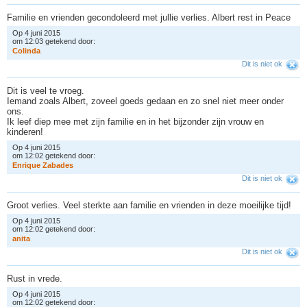
Familie en vrienden gecondoleerd met jullie verlies. Albert rest in Peace
Op 4 juni 2015
om 12:03 getekend door:
C
o
l
i
n
d
a
Dit is niet ok
Dit is veel te vroeg.
Iemand zoals Albert, zoveel goeds gedaan en zo snel niet meer onder
ons.
Ik leef diep mee met zijn familie en in het bijzonder zijn vrouw en
kinderen!
Op 4 juni 2015
om 12:02 getekend door:
E
n
r
i
q
u
e
Z
a
b
a
d
e
s
Dit is niet ok
Groot verlies. Veel sterkte aan familie en vrienden in deze moeilijke tijd!
Op 4 juni 2015
om 12:02 getekend door:
a
n
i
t
a
Dit is niet ok
Rust in vrede.
Op 4 juni 2015
om 12:02 getekend door: