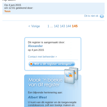
Op 4 juni 2015
om 12:01 getekend door:
Y
v
o
n
Dit is niet ok
145
< Vorige
1
...
142
143
144
Dit register is aangemaakt door:
Alexander
op 4 juni 2015
Contact met beheerder >
Een blijvende herinnering aan:
Albert West
U kunt van dit register en de toegevoegde
condoleances zelf een boekje maken en