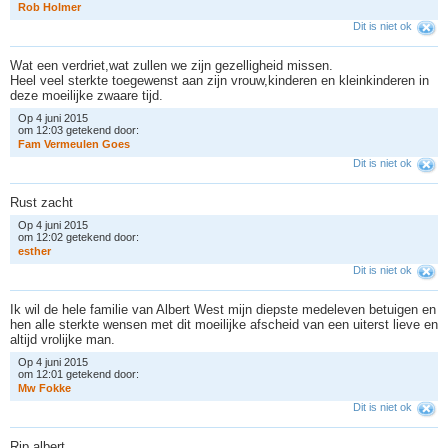
R
o
b
H
o
l
m
e
r
Dit is niet ok
Wat een verdriet,wat zullen we zijn gezelligheid missen.
Heel veel sterkte toegewenst aan zijn vrouw,kinderen en kleinkinderen in
deze moeilijke zwaare tijd.
Op 4 juni 2015
om 12:03 getekend door:
F
a
m
V
e
r
m
e
u
l
e
n
G
o
e
s
Dit is niet ok
Rust zacht
Op 4 juni 2015
om 12:02 getekend door:
e
s
t
h
e
r
Dit is niet ok
Ik wil de hele familie van Albert West mijn diepste medeleven betuigen en
hen alle sterkte wensen met dit moeilijke afscheid van een uiterst lieve en
altijd vrolijke man.
Op 4 juni 2015
om 12:01 getekend door:
M
w
F
o
k
k
e
Dit is niet ok
Rip albert