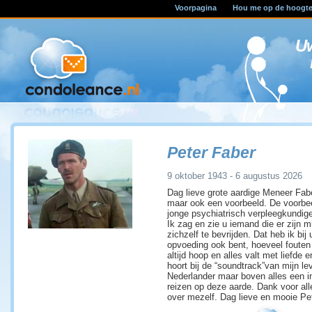
Voorpagina
Hou me op de hoogt
U
Peter Faber
9 oktober 1943 - 6 augustus 2026
Dag lieve grote aardige Meneer Fabe
maar ook een voorbeeld. De voorbeel
jonge psychiatrisch verpleegkundige 
Ik zag en zie u iemand die er zijn
zichzelf te bevrijden. Dat heb ik bij 
opvoeding ook bent, hoeveel fouten 
altijd hoop en alles valt met liefde
hoort bij de “soundtrack”van mijn le
Nederlander maar boven alles een in
reizen op deze aarde. Dank voor all
over mezelf. Dag lieve en mooie Pet