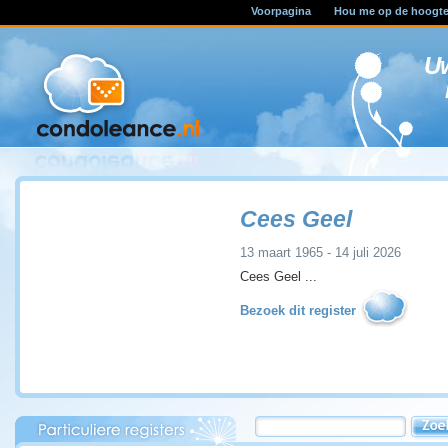
Voorpagina
Hou me op de hoogt
U
Cees Geel
13 maart 1965 - 14 juli 2026
Cees Geel ...
Bezoek dit register