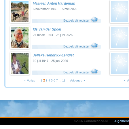
Maarten Anton Hardeman
6 november 1969 - 15 mei 2026
Bezoek dit register
Ids van der Spoel
24 maart 1944 - 25 juni 2026
Bezoek dit register
Jelleke Hendrikx-Lenglet
19 juli 1947 - 25 juni 2026
Bezoek dit register
2
< Vorige
1
3
4
5
6
7
...
11
Volgende >
< V
©2026 Condoleance.nl
Algemene