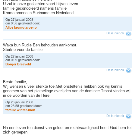
U zal in onze gedachten voort blijven leven
familie gecondoleerd namens familie
Kromotaroeno in Suriname en Nederland.
Op 27 januari 2008
om 0:36 getekend door:
A
l
i
c
e
k
r
o
m
o
t
a
r
o
e
n
o
Dit is niet ok
Waka bun Rudie Een behouden aankomst.
Sterkte voor de familie
Op 27 januari 2008
om 0:09 getekend door:
B
o
r
g
e
r
B
r
e
e
v
e
l
d
Dit is niet ok
Beste familie,
Wij wensen u veel sterkte toe.Met onsteltenis hebben ook wij kennis
genomen van het plotselinge overlijden van de dominee.Troost vinden wij
in de woorden van de Here.
Op 26 januari 2008
om 23:58 getekend door:
f
a
m
i
l
i
e
w
i
n
t
e
r
-
i
r
i
o
n
Dit is niet ok
Na een leven ten dienst van geloof en rechtvaardigheid heeft God hem tot
zich geroepen.