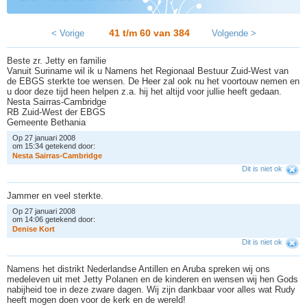
41 t/m 60 van
384
< Vorige
Volgende >
Beste zr. Jetty en familie
Vanuit Suriname wil ik u Namens het Regionaal Bestuur Zuid-West van
de EBGS sterkte toe wensen. De Heer zal ook nu het voortouw nemen en
u door deze tijd heen helpen z.a. hij het altijd voor jullie heeft gedaan.
Nesta Sairras-Cambridge
RB Zuid-West der EBGS
Gemeente Bethania
Op 27 januari 2008
om 15:34 getekend door:
N
e
s
t
a
S
a
i
r
r
a
s
-
C
a
m
b
r
i
d
g
e
Dit is niet ok
Jammer en veel sterkte.
Op 27 januari 2008
om 14:06 getekend door:
D
e
n
i
s
e
K
o
r
t
Dit is niet ok
Namens het distrikt Nederlandse Antillen en Aruba spreken wij ons
medeleven uit met Jetty Polanen en de kinderen en wensen wij hen Gods
nabijheid toe in deze zware dagen. Wij zijn dankbaar voor alles wat Rudy
heeft mogen doen voor de kerk en de wereld!