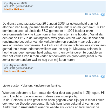
Op 26 januari 2008
om 22:25 getekend door:
M
a
r
i
j
k
e
H
e
i
k
e
n
s
Dit is niet ok
De dienst vandaag zaterdag 26 Januari 2008 ter gelegenheid van het
afscheid van Rudy polanen heeft een diepe indruk op mij gemaakt. Ik ken
domine polanen al sinds de EBG-gemeente in 1994 besloot onze
gereformeerde kerk te kopen om er hun diensten in te houden. Vanaf dat
een dat de EBG in de koningskerk was gaan kerken was ook ik daar een
regelmatige bezoeker van de kerkdiensten op zondag maar ook van e
vele activeiten doordeweek. De kerk van dominee polanen was vooral een
gastvrij huis waar iedereen welkom was en nog is. Mevrouw polanen ik
heb helaas geen gelegenheid gehad om u en uw kinderen te condoleren
met het verlies van u man vader schoonvader en grootvader,maar ik zal
zeker op een andere wwijze nog van mij laten horen.
Op 26 januari 2008
om 22:04 getekend door:
H
e
n
k
v
a
n
H
u
n
n
i
k
Dit is niet ok
Lieve zuster Polanen, kinderen en familie,
Woorden schieten te kort, maar de Heer doet wat goed is in Zijn ogen. Hij
zal u kracht en zegen geven in deze zeer moeilijke tijd.
In ds. Polanen is een groot man heen gegaan voor zijn gezin maar zeker
ook voor de Broedergemeente. Ik heb hem jaren gekend al van uit de
Kerkstraat in Amsterdam waar hij werkte als vicaris en later vanuit de