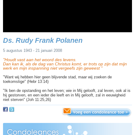
Ds. Rudy Frank Polanen
5 augustus 1943 - 21 januari 2008
"Houdt vast aan het woord des levens.
Dan kan ik, als de dag van Christus komt, er trots op zijn dat mijn
werk en mijn inspanning niet vergeefs zijn geweest "
"Want wij hebben hier geen blijvende stad, maar wij zoeken de
toekomstige" (Hebr 13:14)
"Ik ben de opstanding en het leven; wie in Mij gelooft, zal leven, ook al is
hij gestorven, en een ieder die leeft en in Mij gelooft, zal in eeuwigheid
niet sterven" (Joh 11:25,26)