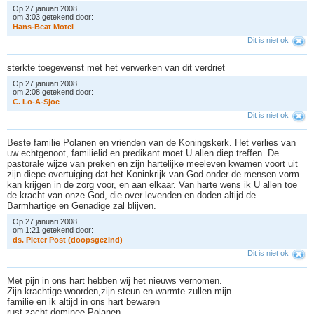
Op 27 januari 2008
om 3:03 getekend door:
H
a
n
s
-
B
e
a
t
M
o
t
e
l
Dit is niet ok
sterkte toegewenst met het verwerken van dit verdriet
Op 27 januari 2008
om 2:08 getekend door:
C
.
L
o
-
A
-
S
j
o
e
Dit is niet ok
Beste familie Polanen en vrienden van de Koningskerk. Het verlies van
uw echtgenoot, familielid en predikant moet U allen diep treffen. De
pastorale wijze van preken en zijn hartelijke meeleven kwamen voort uit
zijn diepe overtuiging dat het Koninkrijk van God onder de mensen vorm
kan krijgen in de zorg voor, en aan elkaar. Van harte wens ik U allen toe
de kracht van onze God, die over levenden en doden altijd de
Barmhartige en Genadige zal blijven.
Op 27 januari 2008
om 1:21 getekend door:
d
s
.
P
i
e
t
e
r
P
o
s
t
(
d
o
o
p
s
g
e
z
i
n
d
)
Dit is niet ok
Met pijn in ons hart hebben wij het nieuws vernomen.
Zijn krachtige woorden,zijn steun en warmte zullen mijn
familie en ik altijd in ons hart bewaren
rust zacht dominee Polanen