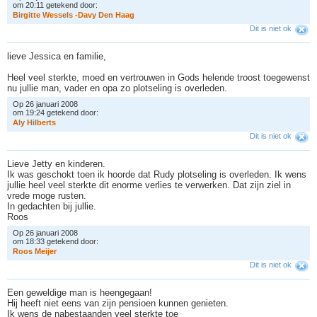
om 20:11 getekend door:
B
i
r
g
i
t
t
e
W
e
s
s
e
l
s
-
D
a
v
y
D
e
n
H
a
a
g
Dit is niet ok
lieve Jessica en familie,
Heel veel sterkte, moed en vertrouwen in Gods helende troost toegewenst
nu jullie man, vader en opa zo plotseling is overleden.
Op 26 januari 2008
om 19:24 getekend door:
A
l
y
H
i
l
b
e
r
t
s
Dit is niet ok
Lieve Jetty en kinderen.
Ik was geschokt toen ik hoorde dat Rudy plotseling is overleden. Ik wens
jullie heel veel sterkte dit enorme verlies te verwerken. Dat zijn ziel in
vrede moge rusten.
In gedachten bij jullie.
Roos
Op 26 januari 2008
om 18:33 getekend door:
R
o
o
s
M
e
i
j
e
r
Dit is niet ok
Een geweldige man is heengegaan!
Hij heeft niet eens van zijn pensioen kunnen genieten.
Ik wens de nabestaanden veel sterkte toe