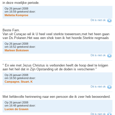
in deze moelijke periode.
Op 26 januari 2008
om 16:59 getekend door:
M
e
l
i
e
t
i
a
K
o
m
p
r
o
e
Dit is niet ok
Beste Fam.
Van uit Curaçao wil ik U heel veel sterkte toewensen,met het heen gaan
van Ds.Polanen.Het was een shok toen ik het hoorde.Sterkte nogmaals
Op 26 januari 2008
om 16:52 getekend door:
M
a
r
l
e
e
n
B
o
k
s
t
e
e
n
Dit is niet ok
" En wie met Jezus Christus is verbonden heeft de hoop deel te krijgen
aan het heil dat in Zijn Opstanding uit de doden is verschenen "
Op 26 januari 2008
om 16:50 getekend door:
C
a
m
p
a
g
n
e
.
S
t
u
a
r
t
.
K
Dit is niet ok
Met liefdevolle herinnering naar een persoon die ik zeer heb beowonderd.
Op 26 januari 2008
om 16:48 getekend door:
L
u
c
i
e
n
d
e
G
r
a
v
e
n
Dit is niet ok