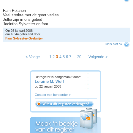
Fam Polanen
Veel sterkte met dit groot verlies .
Jullie zijn in ons gebed .
Jacintha Sylvester en fam
Op 26 januari 2008
om 16:44 getekend door:
F
a
m
S
y
l
v
e
s
t
e
r
-
G
r
e
b
n
i
j
w
Dit is niet ok
3
< Vorige
1
2
4
5
6
7
...
20
Volgende >
Dit register is aangemaakt door:
Loraine M. Wolf
op 22 januari 2008
Contact met beheerder >