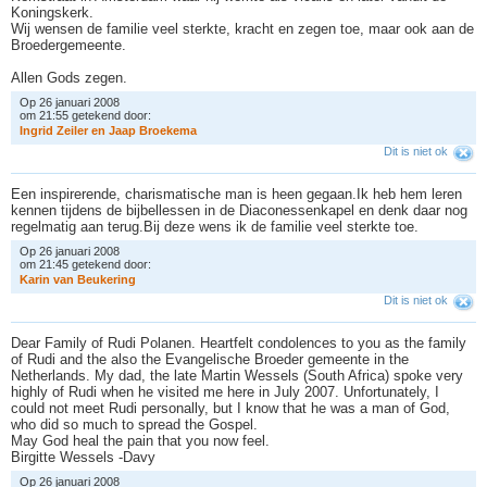
Koningskerk.
Wij wensen de familie veel sterkte, kracht en zegen toe, maar ook aan de
Broedergemeente.
Allen Gods zegen.
Op 26 januari 2008
om 21:55 getekend door:
I
n
g
r
i
d
Z
e
i
l
e
r
e
n
J
a
a
p
B
r
o
e
k
e
m
a
Dit is niet ok
Een inspirerende, charismatische man is heen gegaan.Ik heb hem leren
kennen tijdens de bijbellessen in de Diaconessenkapel en denk daar nog
regelmatig aan terug.Bij deze wens ik de familie veel sterkte toe.
Op 26 januari 2008
om 21:45 getekend door:
K
a
r
i
n
v
a
n
B
e
u
k
e
r
i
n
g
Dit is niet ok
Dear Family of Rudi Polanen. Heartfelt condolences to you as the family
of Rudi and the also the Evangelische Broeder gemeente in the
Netherlands. My dad, the late Martin Wessels (South Africa) spoke very
highly of Rudi when he visited me here in July 2007. Unfortunately, I
could not meet Rudi personally, but I know that he was a man of God,
who did so much to spread the Gospel.
May God heal the pain that you now feel.
Birgitte Wessels -Davy
Op 26 januari 2008