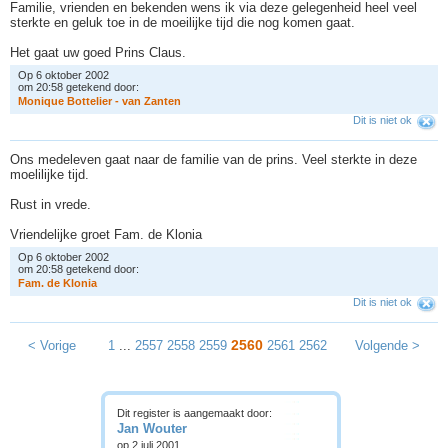
Familie, vrienden en bekenden wens ik via deze gelegenheid heel veel
sterkte en geluk toe in de moeilijke tijd die nog komen gaat.
Het gaat uw goed Prins Claus.
Op 6 oktober 2002
om 20:58 getekend door:
M
o
n
i
q
u
e
B
o
t
t
e
l
i
e
r
-
v
a
n
Z
a
n
t
e
n
Dit is niet ok
Ons medeleven gaat naar de familie van de prins. Veel sterkte in deze
moelilijke tijd.
Rust in vrede.
Vriendelijke groet Fam. de Klonia
Op 6 oktober 2002
om 20:58 getekend door:
F
a
m
.
d
e
K
l
o
n
i
a
Dit is niet ok
2560
< Vorige
1
...
2557
2558
2559
2561
2562
Volgende >
Dit register is aangemaakt door:
Jan Wouter
op 2 juli 2001