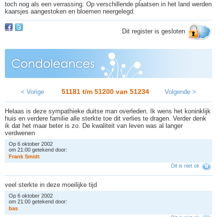
toch nog als een verrassing. Op verschillende plaatsen in het land werden
kaarsjes aangestoken en bloemen neergelegd.
Dit register is gesloten
51181 t/m 51200 van
51234
< Vorige
Volgende >
Helaas is deze sympathieke duitse man overleden. Ik wens het koninklijk
huis en verdere familie alle sterkte toe dit verlies te dragen. Verder denk
ik dat het maar beter is zo. De kwaliteit van leven was al langer
verdwenen
Op 6 oktober 2002
om 21:00 getekend door:
F
r
a
n
k
S
m
i
d
t
Dit is niet ok
veel sterkte in deze moeilijke tijd
Op 6 oktober 2002
om 21:00 getekend door:
b
a
s