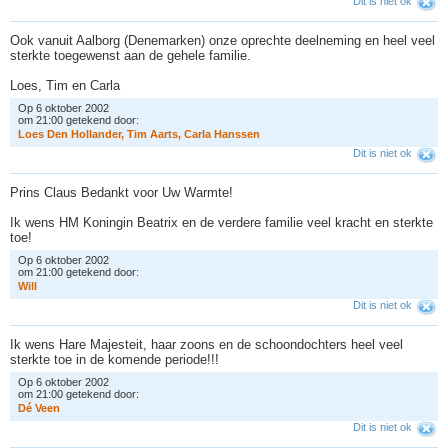
Dit is niet ok
Ook vanuit Aalborg (Denemarken) onze oprechte deelneming en heel veel
sterkte toegewenst aan de gehele familie.
Loes, Tim en Carla
Op 6 oktober 2002
om 21:00 getekend door:
L
o
e
s
D
e
n
H
o
l
l
a
n
d
e
r
,
T
i
m
A
a
r
t
s
,
C
a
r
l
a
H
a
n
s
s
e
n
Dit is niet ok
Prins Claus Bedankt voor Uw Warmte!
Ik wens HM Koningin Beatrix en de verdere familie veel kracht en sterkte
toe!
Op 6 oktober 2002
om 21:00 getekend door:
W
i
l
l
Dit is niet ok
Ik wens Hare Majesteit, haar zoons en de schoondochters heel veel
sterkte toe in de komende periode!!!
Op 6 oktober 2002
om 21:00 getekend door:
D
é
V
e
e
n
Dit is niet ok