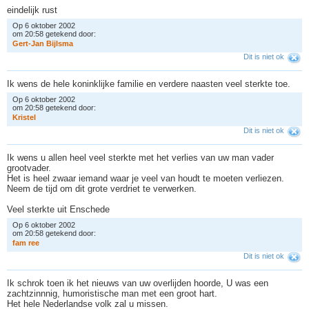
eindelijk rust
Op 6 oktober 2002
om 20:58 getekend door:
G
e
r
t
-
J
a
n
B
i
j
l
s
m
a
Dit is niet ok
Ik wens de hele koninklijke familie en verdere naasten veel sterkte toe.
Op 6 oktober 2002
om 20:58 getekend door:
K
r
i
s
t
e
l
Dit is niet ok
Ik wens u allen heel veel sterkte met het verlies van uw man vader
grootvader.
Het is heel zwaar iemand waar je veel van houdt te moeten verliezen.
Neem de tijd om dit grote verdriet te verwerken.
Veel sterkte uit Enschede
Op 6 oktober 2002
om 20:58 getekend door:
f
a
m
r
e
e
Dit is niet ok
Ik schrok toen ik het nieuws van uw overlijden hoorde, U was een
zachtzinnnig, humoristische man met een groot hart.
Het hele Nederlandse volk zal u missen.