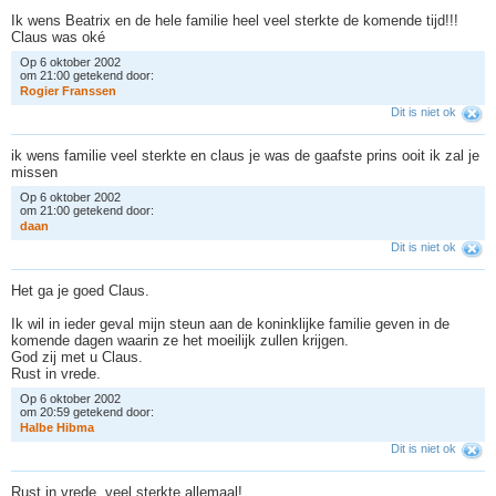
Ik wens Beatrix en de hele familie heel veel sterkte de komende tijd!!!
Claus was oké
Op 6 oktober 2002
om 21:00 getekend door:
R
o
g
i
e
r
F
r
a
n
s
s
e
n
Dit is niet ok
ik wens familie veel sterkte en claus je was de gaafste prins ooit ik zal je
missen
Op 6 oktober 2002
om 21:00 getekend door:
d
a
a
n
Dit is niet ok
Het ga je goed Claus.
Ik wil in ieder geval mijn steun aan de koninklijke familie geven in de
komende dagen waarin ze het moeilijk zullen krijgen.
God zij met u Claus.
Rust in vrede.
Op 6 oktober 2002
om 20:59 getekend door:
H
a
l
b
e
H
i
b
m
a
Dit is niet ok
Rust in vrede, veel sterkte allemaal!