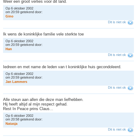
Weer een groot verlies voor dit land.
Op 6 oktober 2002
om 20:59 getekend door:
G
i
n
o
Dit is niet ok
Ik wens de koninklijke familie vele sterkte toe
Op 6 oktober 2002
om 20:59 getekend door:
H
a
n
Dit is niet ok
Iedreen en met name de leden van t koninklijke huis gecondoleerd.
Op 6 oktober 2002
om 20:59 getekend door:
J
a
n
L
a
m
m
e
r
s
Dit is niet ok
Alle steun aan allen die deze man liefhebben.
Hij heeft altijd al mijn respect gehad.
Rest In Peace prins Claus...
Op 6 oktober 2002
om 20:58 getekend door:
N
a
t
a
s
j
a
Dit is niet ok