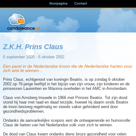
Voorpagina
Contact
Z.K.H. Prins Claus
6 september 1926 - 6 oktober 2002
Een parel in de Nederlandse kroon die de Nederlandse harten voor
zich wist te winnen...
Prins Claus, echtgenoot van koningin Beatrix, is op zondag 6 oktober
2002 op 76-jarige leeftijd in het bijzijn van zijn vrouw, zijn kinderen en de
prinsessen Laurentien en Máxima overleden in het AMC in Amsterdam.
Claus von Amsberg trouwde in 1966 met Prinses Beatrix. Tot zijn dood
stond hij haar met raad en daad terzijde, hoewel hij daarin sinds Beatrix
de troon besteeg regelmatig en steeds vaker gehinderd werd door
gezondheidsproblemen.
Ondanks de aanvankelijke scepsis wist de ontwapenende en humorvolle
Claus de harten van het Nederlandse volk voor zich te winnen.
De dood van Claus kwam ondanks diens broze gezondheid voor velen