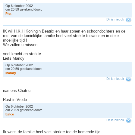
Op 6 oktober 2002
om 20:59 getekend door:
P
i
e
t
Dit is niet ok
IK wil H.K.H Koningin Beatrix en haar zonen en schoondochters en de
rest van de koninklijke familie heel veel sterkte toewensen in deze
moeilijke tijd !
We zullen u missen
veel kracht en sterkte
Liefs Mandy
Op 6 oktober 2002
om 20:59 getekend door:
M
a
n
d
y
Dit is niet ok
namens Chatnu,
Rust in Vrede
Op 6 oktober 2002
om 20:59 getekend door:
E
e
l
c
o
Dit is niet ok
Ik wens de familie heel veel sterkte toe de komende tijd.