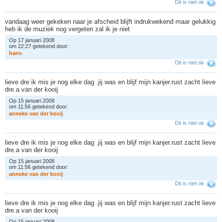
Dit is niet ok
vandaag weer gekeken naar je afscheid blijft indrukwekend maar gelukkig
heb ik de muziek nog vergeten zal ik je niet
Op 17 januari 2008
om 22:27 getekend door:
h
a
n
s
Dit is niet ok
lieve dre ik mis je nog elke dag .jij was en blijf mijn kanjer.rust zacht lieve
dre.a van der kooij
Op 15 januari 2008
om 11:56 getekend door:
a
n
n
e
k
e
v
a
n
d
e
r
k
o
o
i
j
Dit is niet ok
lieve dre ik mis je nog elke dag .jij was en blijf mijn kanjer.rust zacht lieve
dre.a van der kooij
Op 15 januari 2008
om 11:56 getekend door:
a
n
n
e
k
e
v
a
n
d
e
r
k
o
o
i
j
Dit is niet ok
lieve dre ik mis je nog elke dag .jij was en blijf mijn kanjer.rust zacht lieve
dre.a van der kooij
Op 15 januari 2008