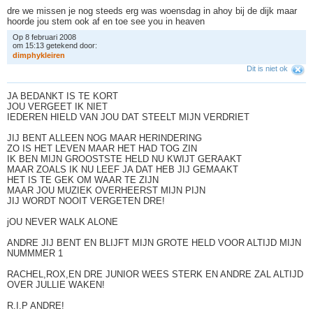
dre we missen je nog steeds erg was woensdag in ahoy bij de dijk maar
hoorde jou stem ook af en toe see you in heaven
Op 8 februari 2008
om 15:13 getekend door:
d
i
m
p
h
y
k
l
e
i
r
e
n
Dit is niet ok
JA BEDANKT IS TE KORT
JOU VERGEET IK NIET
IEDEREN HIELD VAN JOU DAT STEELT MIJN VERDRIET
JIJ BENT ALLEEN NOG MAAR HERINDERING
ZO IS HET LEVEN MAAR HET HAD TOG ZIN
IK BEN MIJN GROOSTSTE HELD NU KWIJT GERAAKT
MAAR ZOALS IK NU LEEF JA DAT HEB JIJ GEMAAKT
HET IS TE GEK OM WAAR TE ZIJN
MAAR JOU MUZIEK OVERHEERST MIJN PIJN
JIJ WORDT NOOIT VERGETEN DRE!
jOU NEVER WALK ALONE
ANDRE JIJ BENT EN BLIJFT MIJN GROTE HELD VOOR ALTIJD MIJN
NUMMMER 1
RACHEL,ROX,EN DRE JUNIOR WEES STERK EN ANDRE ZAL ALTIJD
OVER JULLIE WAKEN!
R.I.P ANDRE!