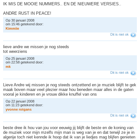
IK MIS DE MOOIE NUMMERS.. EN DE NIEUWERE VERSIES..
ANDRE RUST IN PEACE!
Op 30 januari 2008
om 15:46 getekend door:
K
i
m
m
i
i
e
Dit is niet ok
lieve andre we missen je nog steeds
tot weerziens
Op 25 januari 2008
om 22:58 getekend door:
m
k
Dit is niet ok
Lieve Andre wij missen je nog steeds ontzettend en je muziek blijft te gek
maak boven maar veel plezier maar hou beneden maar alles in de gaten
vooral je kinderen en je vrouw dikke knuffel van ons
Op 22 januari 2008
om 11:23 getekend door:
y
v
o
n
n
e
r
o
t
g
a
n
s
Dit is niet ok
beste dree ik hou van jou voor eeuwig jij blijft de beste en de koning van
de muziek voor mijn mzelfs mijn man is weg van je en dat terwijl ze je in
algerije toch niet kennde ik hoop dat ik van je liedjes mag blijfen genieten