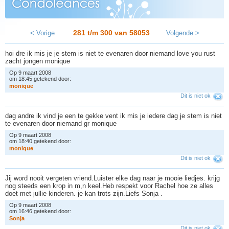
281 t/m 300 van
58053
< Vorige
Volgende >
hoi dre ik mis je je stem is niet te evenaren door niemand love you rust
zacht jongen monique
Op 9 maart 2008
om 18:45 getekend door:
m
o
n
i
q
u
e
Dit is niet ok
dag andre ik vind je een te gekke vent ik mis je iedere dag je stem is niet
te evenaren door niemand gr monique
Op 9 maart 2008
om 18:40 getekend door:
m
o
n
i
q
u
e
Dit is niet ok
Jij word nooit vergeten vriend.Luister elke dag naar je mooie liedjes. krijg
nog steeds een krop in m,n keel.Heb respekt voor Rachel hoe ze alles
doet met jullie kinderen. je kan trots zijn.Liefs Sonja .
Op 9 maart 2008
om 16:46 getekend door:
S
o
n
j
a
Dit is niet ok