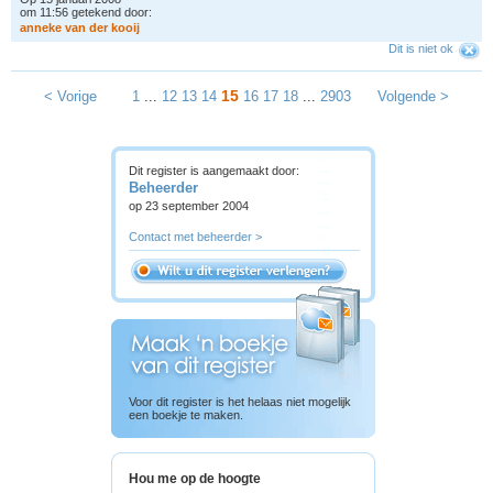
om 11:56 getekend door:
a
n
n
e
k
e
v
a
n
d
e
r
k
o
o
i
j
Dit is niet ok
15
< Vorige
1
...
12
13
14
16
17
18
...
2903
Volgende >
Dit register is aangemaakt door:
Beheerder
op 23 september 2004
Contact met beheerder >
Voor dit register is het helaas niet mogelijk
een boekje te maken.
Hou me op de hoogte