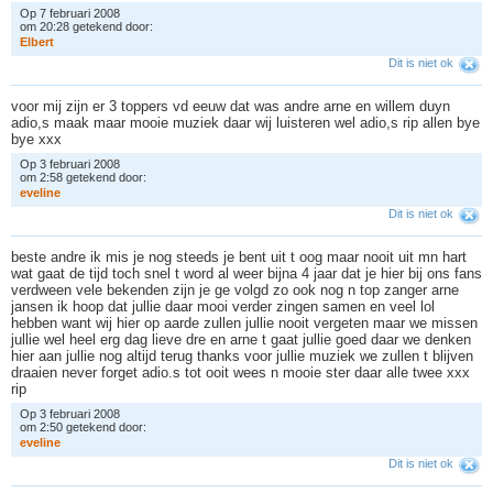
Op 7 februari 2008
om 20:28 getekend door:
E
l
b
e
r
t
Dit is niet ok
voor mij zijn er 3 toppers vd eeuw dat was andre arne en willem duyn
adio,s maak maar mooie muziek daar wij luisteren wel adio,s rip allen bye
bye xxx
Op 3 februari 2008
om 2:58 getekend door:
e
v
e
l
i
n
e
Dit is niet ok
beste andre ik mis je nog steeds je bent uit t oog maar nooit uit mn hart
wat gaat de tijd toch snel t word al weer bijna 4 jaar dat je hier bij ons fans
verdween vele bekenden zijn je ge volgd zo ook nog n top zanger arne
jansen ik hoop dat jullie daar mooi verder zingen samen en veel lol
hebben want wij hier op aarde zullen jullie nooit vergeten maar we missen
jullie wel heel erg dag lieve dre en arne t gaat jullie goed daar we denken
hier aan jullie nog altijd terug thanks voor jullie muziek we zullen t blijven
draaien never forget adio.s tot ooit wees n mooie ster daar alle twee xxx
rip
Op 3 februari 2008
om 2:50 getekend door:
e
v
e
l
i
n
e
Dit is niet ok