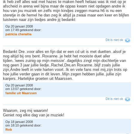
ik heb zelf alles wat met hazes te maken heeft helaas was ik niet op je
afscheid in arena wel bijna maar de oppas kwam niet opdagen andre ik
hou van jou muziek en zelfs mijn kindjes zeggen mama h6 is nu een
steretje in de hemel he dan zeg ik altijd ja zwaai maar een keer en blijfen
luisteren naar zijn liedjes andre jij bedankt
Op 20 januari 2008
om 17:49 getekend door:
p
a
t
r
i
c
i
a
c
h
e
r
a
i
t
i
a
Dit is niet ok
Bedankt Dre..voor alles en fijn dat er een cd uit is met duetten..alsof je
nog altijd bij ons bent..Roxanne..je hebt het mooiste duet aller
tijden..'wees zuinig op mijn meissie'..dagelijks zingt mijn dochtertje van
nog geen 3 jaar jullie liedje..Rachel,Dre,en Roxanne..blijf zoals jullie
zijn,Andre leeft in vele harten voort..Ik en vele fans met mij,zijn trots op
hoe jullie verder gaan in dit leven..Mijn zegen hebben jullie..jullie zijn
kanjers..Hartelijke groeten uit Maarssen.
Op 20 januari 2008
om 13:07 getekend door:
f
a
m
i
l
i
e
u
i
t
M
a
a
r
s
s
e
n
Dit is niet ok
Waarom, zeg mij waarom!
Geniet nog elke dag van je muziek!
Op 18 januari 2008
om 18:10 getekend door:
R
o
b