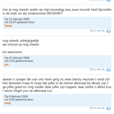
mis je nog steeds andre op mijn trouwdag was jouw muziek heel bijzonder
in de kerk en als eindnummer BEDANKT
Op 21 februari 2008
om 20:07 getekend door:
T
a
n
j
a
Dit is niet ok
nog steeds onbegrijpelijk
we missen je nog steeds
tot weerziens
Op 21 februari 2008
om 0:25 getekend door:
j
a
n
Dit is niet ok
alweer n zanger die van ons heen ging nu weer benny neyman t word stil
hier beneden maar ik hoop dat jullie in de hemel allemaal bij elkaar zijn t
ga jullie goed en zing verder daar jullie zijn toppers daar andre n dikke kus
i never forget you rip allemaal xxx
Op 9 februari 2008
om 0:55 getekend door:
e
e
f
j
e
Dit is niet ok