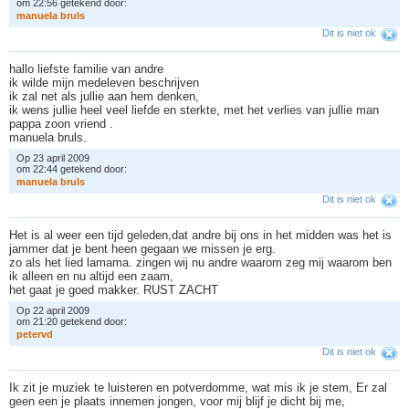
om 22:56 getekend door:
m
a
n
u
e
l
a
b
r
u
l
s
Dit is niet ok
hallo liefste familie van andre
ik wilde mijn medeleven beschrijven
ik zal net als jullie aan hem denken,
ik wens jullie heel veel liefde en sterkte, met het verlies van jullie man
pappa zoon vriend .
manuela bruls.
Op 23 april 2009
om 22:44 getekend door:
m
a
n
u
e
l
a
b
r
u
l
s
Dit is niet ok
Het is al weer een tijd geleden,dat andre bij ons in het midden was het is
jammer dat je bent heen gegaan we missen je erg.
zo als het lied lamama. zingen wij nu andre waarom zeg mij waarom ben
ik alleen en nu altijd een zaam,
het gaat je goed makker. RUST ZACHT
Op 22 april 2009
om 21:20 getekend door:
p
e
t
e
r
v
d
Dit is niet ok
Ik zit je muziek te luisteren en potverdomme, wat mis ik je stem, Er zal
geen een je plaats innemen jongen, voor mij blijf je dicht bij me,