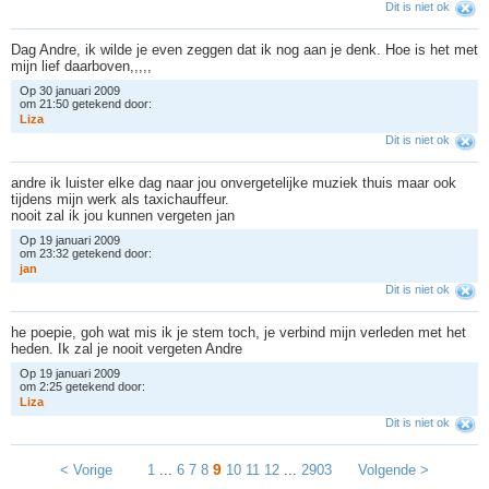
Dit is niet ok
Dag Andre, ik wilde je even zeggen dat ik nog aan je denk. Hoe is het met
mijn lief daarboven,,,,,
Op 30 januari 2009
om 21:50 getekend door:
L
i
z
a
Dit is niet ok
andre ik luister elke dag naar jou onvergetelijke muziek thuis maar ook
tijdens mijn werk als taxichauffeur.
nooit zal ik jou kunnen vergeten jan
Op 19 januari 2009
om 23:32 getekend door:
j
a
n
Dit is niet ok
he poepie, goh wat mis ik je stem toch, je verbind mijn verleden met het
heden. Ik zal je nooit vergeten Andre
Op 19 januari 2009
om 2:25 getekend door:
L
i
z
a
Dit is niet ok
9
< Vorige
1
...
6
7
8
10
11
12
...
2903
Volgende >