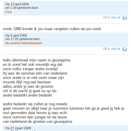
Op 13 april 2009
om 1:30 getekend door:
L
i
z
a
Dit is niet ok
sinds 1980 kende ik jou maar vergeten zullen we jou nooit.
Op 6 april 2009
om 17:20 getekend door:
d
e
z
w
a
r
t
e
v
o
l
e
n
d
a
m
m
e
r
Dit is niet ok
hallo allenmaal mijn naam is giuseppina
en ik vond het ook vreselijk erg dat
onze volks zanger andre overlijd
hij was de nummer één van nederland
onze ander is er niet meer maar zijn
muziek blijf nog wel bestaan
adieu andre jij was de grooste
stil is de nacht jij gaat nu op rijs
andre badankt andre bedankt
andre bedankt wij zullen je nog steeds
gaan missen en altijd naar je nummers luisteren het ga je goed jij heb je
rust gevonden daar boven jij was echt
onze nummer één zanger en de beste
van nederland de groeten van giuseppina
Op 27 maart 2009