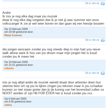
Dit is niet ok
Andre
Ik mis je nog elke dag maar jou muziek
draai ik nog elke dag vergeten doe ik je niet jij was nummer een onze
volkszanger ik zie je wel weer boven en dan gaan wij een feestje bouwen
Op 13 februari 2009
om 20:09 getekend door:
M
a
r
j
a
G
r
a
m
a
n
Dit is niet ok
dre jongen eenzaam zonder jou nog steeds diep in mijn hart you never
walk allone want ik hou van jou droom maar mijn jongen het is koud
zonder jou ik meen het
Op 10 februari 2009
om 21:51 getekend door:
r
o
b
e
r
t
o
Dit is niet ok
mis je nog altijd andre de muziek wereld draait door artiesten doen hun
uiterste best om op jou te lijken zingen jou teksten maar in jou schaduw
kunnen ze niet staan groter dan jij de koning van het levenslied zullen ze
NOOIT worden of zijn H6 FOR EVER het is koud zonder jou xxx
Op 6 februari 2009
om 0:56 getekend door:
s
e
l
i
n
a