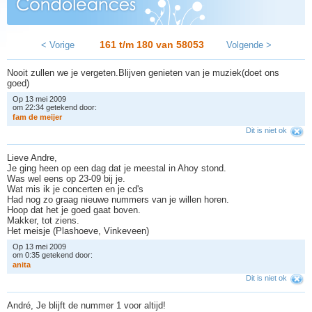
161 t/m 180 van
58053
< Vorige
Volgende >
Nooit zullen we je vergeten.Blijven genieten van je muziek(doet ons
goed)
Op 13 mei 2009
om 22:34 getekend door:
f
a
m
d
e
m
e
i
j
e
r
Dit is niet ok
Lieve Andre,
Je ging heen op een dag dat je meestal in Ahoy stond.
Was wel eens op 23-09 bij je.
Wat mis ik je concerten en je cd's
Had nog zo graag nieuwe nummers van je willen horen.
Hoop dat het je goed gaat boven.
Makker, tot ziens.
Het meisje (Plashoeve, Vinkeveen)
Op 13 mei 2009
om 0:35 getekend door:
a
n
i
t
a
Dit is niet ok
André, Je blijft de nummer 1 voor altijd!