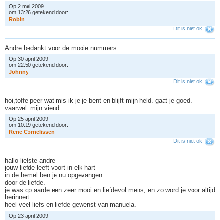
Op 2 mei 2009
om 13:26 getekend door:
R
o
b
i
n
Dit is niet ok
Andre bedankt voor de mooie nummers
Op 30 april 2009
om 22:50 getekend door:
J
o
h
n
n
y
Dit is niet ok
hoi,toffe peer wat mis ik je je bent en blijft mijn held. gaat je goed.
vaarwel. mijn viend.
Op 25 april 2009
om 10:19 getekend door:
R
e
n
e
C
o
r
n
e
l
i
s
s
e
n
Dit is niet ok
hallo liefste andre
jouw liefde leeft voort in elk hart
in de hemel ben je nu opgevangen
door de liefde.
je was op aarde een zeer mooi en liefdevol mens, en zo word je voor altijd
herinnert.
heel veel liefs en liefde gewenst van manuela.
Op 23 april 2009