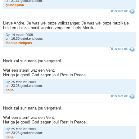
om 21:31 getekend door:
g
i
u
s
e
p
p
i
n
a
Dit is niet ok
Lieve Andre, Je was wél onze volkszanger. Je was wél onze muzikale
held en dat zal nóóit worden vergeten. Liefs Monika
Op 14 maart 2009
om 16:30 getekend door:
M
o
n
i
k
a
z
i
e
l
t
j
e
n
s
Dit is niet ok
Nooit zal suri nana jou vergeten!
Wat een stem! wat een Vent.
Het ga je goed! God zegen jou! Rest in Peace.
Op 25 februari 2009
om 23:26 getekend door:
n
a
n
a
Dit is niet ok
Nooit zal suri nana jou vergeten!
Wat een stem! wat een Vent.
Het ga je goed! God zegen jou! Rest in Peace.
Op 25 februari 2009
om 23:26 getekend door:
n
a
n
a