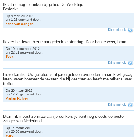
Ik zit nu nog te janken bij je lied De Wedstrijd.
Bedankt
Op 9 februari 2013
om 1:23 getekend door:
h
a
n
s
v
a
n
d
o
n
g
e
n
Dit is niet ok
Ik vier het leven hier maar gedenk je sterfdag. Daar ben je weer, bram!
Op 10 september 2012
om 22:51 getekend door:
T
o
o
n
Dit is niet ok
Lieve familie, Uw geliefde is al jaren geleden overleden, maar ik wil graag
laten weten hoezeer de teksten die hij geschreven heeft me telkens weer
treffen
Op 29 maart 2012
om 17:25 getekend door:
M
a
r
j
a
n
K
u
i
p
e
r
Dit is niet ok
Bram, ik moest zo maar aan je denken, je bent nog steeds de beste
zanger van Nederland.
Op 14 maart 2012
om 20:56 getekend door:
M
a
r
y