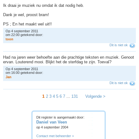
Ik draai je muziek nu omdat ik dat nodig heb.
Dank je wel, proost bram!
PS ; En het maakt wel uit!!
Op 4 september 2011
om 22:00 getekend door:
t
o
o
n
Dit is niet ok
Had na jaren weer behoefte aan die prachtige teksten en muziek. Genoot
ervan. Louterend mooi. Blijkt het de sterfdag te zijn. Toeval?
Op 4 september 2011
om 16:00 getekend door:
J
a
n
Dit is niet ok
1
2
3
4
5
6
7
...
131
Volgende >
Dit register is aangemaakt door:
Daniel van Veen
op 4 september 2004
Contact met beheerder >