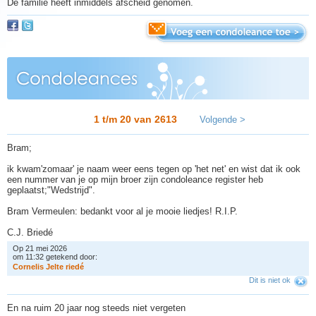
De familie heeft inmiddels afscheid genomen.
1 t/m 20 van
2613
Volgende >
Bram;
ik kwam'zomaar' je naam weer eens tegen op 'het net' en wist dat ik ook
een nummer van je op mijn broer zijn condoleance register heb
geplaatst;"Wedstrijd".
Bram Vermeulen: bedankt voor al je mooie liedjes! R.I.P.
C.J. Briedé
Op 21 mei 2026
om 11:32 getekend door:
C
o
r
n
e
l
i
s
J
e
l
t
e
r
i
e
d
é
Dit is niet ok
En na ruim 20 jaar nog steeds niet vergeten