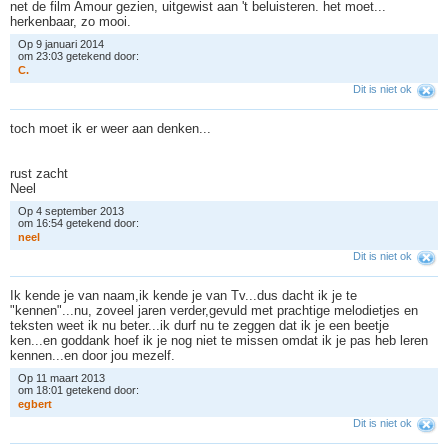
net de film Amour gezien, uitgewist aan 't beluisteren. het moet...
herkenbaar, zo mooi.
Op 9 januari 2014
om 23:03 getekend door:
C
.
Dit is niet ok
toch moet ik er weer aan denken...
rust zacht
Neel
Op 4 september 2013
om 16:54 getekend door:
n
e
e
l
Dit is niet ok
Ik kende je van naam,ik kende je van Tv...dus dacht ik je te
"kennen"...nu, zoveel jaren verder,gevuld met prachtige melodietjes en
teksten weet ik nu beter...ik durf nu te zeggen dat ik je een beetje
ken...en goddank hoef ik je nog niet te missen omdat ik je pas heb leren
kennen...en door jou mezelf.
Op 11 maart 2013
om 18:01 getekend door:
e
g
b
e
r
t
Dit is niet ok