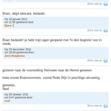
Dit is niet ok
Bram, altijd relevant, bedankt.
Op 18 januari 2012
om 11:05 getekend door:
B
j
o
r
n
C
Dit is niet ok
Bram bedankt! je hebt mijn ogen geopend met 'In den beginne' rust in
vrede.
Op 26 december 2011
om 18:06 getekend door:
J
e
r
r
y
B
r
a
a
k
s
m
a
Dit is niet ok
gisteren naar de voorstelling Heimwee naar de Hemel geweest.
twee mooie Bramnummers, vooral Rode Wijn in prachtige uitvoering
genieten,
Neel
Op 29 oktober 2011
om 9:47 getekend door:
n
e
e
l
Dit is niet ok