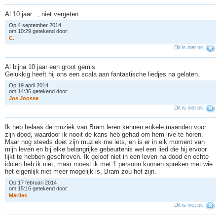
Al 10 jaar..., niet vergeten.
Op 4 september 2014
om 10:29 getekend door:
C
.
Dit is niet ok
Al bijna 10 jaar een groot gemis
Gelukkig heeft hij ons een scala aan fantastische liedjes na gelaten.
Op 19 april 2014
om 14:36 getekend door:
J
o
s
J
o
o
s
s
e
Dit is niet ok
Ik heb helaas de muziek van Bram leren kennen enkele maanden voor
zijn dood, waardoor ik nooit de kans heb gehad om hem live te horen.
Maar nog steeds doet zijn muziek me iets, en is er in elk moment van
mijn leven en bij elke belangrijke gebeurtenis wel een lied die hij ervoor
lijkt te hebben geschreven. Ik geloof niet in een leven na dood en echte
idolen heb ik niet, maar moest ik met 1 persoon kunnen spreken met wie
het eigenlijk niet meer mogelijk is, Bram zou het zijn.
Op 17 februari 2014
om 15:16 getekend door:
M
a
r
l
i
e
s
Dit is niet ok