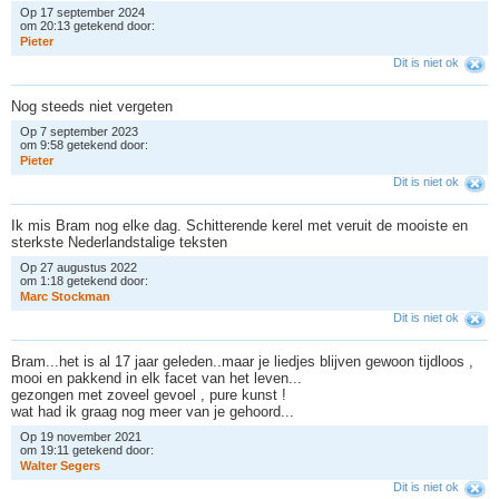
Op 17 september 2024
om 20:13 getekend door:
P
i
e
t
e
r
Dit is niet ok
Nog steeds niet vergeten
Op 7 september 2023
om 9:58 getekend door:
P
i
e
t
e
r
Dit is niet ok
Ik mis Bram nog elke dag. Schitterende kerel met veruit de mooiste en
sterkste Nederlandstalige teksten
Op 27 augustus 2022
om 1:18 getekend door:
M
a
r
c
S
t
o
c
k
m
a
n
Dit is niet ok
Bram...het is al 17 jaar geleden..maar je liedjes blijven gewoon tijdloos ,
mooi en pakkend in elk facet van het leven...
gezongen met zoveel gevoel , pure kunst !
wat had ik graag nog meer van je gehoord...
Op 19 november 2021
om 19:11 getekend door:
W
a
l
t
e
r
S
e
g
e
r
s
Dit is niet ok