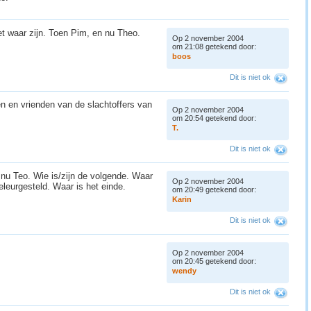
 niet waar zijn. Toen Pim, en nu Theo.
Op 2 november 2004
om 21:08 getekend door:
b
o
o
s
Dit is niet ok
n en vrienden van de slachtoffers van
Op 2 november 2004
om 20:54 getekend door:
T
.
Dit is niet ok
 nu Teo. Wie is/zijn de volgende. Waar
Op 2 november 2004
eleurgesteld. Waar is het einde.
om 20:49 getekend door:
K
a
r
i
n
Dit is niet ok
Op 2 november 2004
om 20:45 getekend door:
w
e
n
d
y
Dit is niet ok