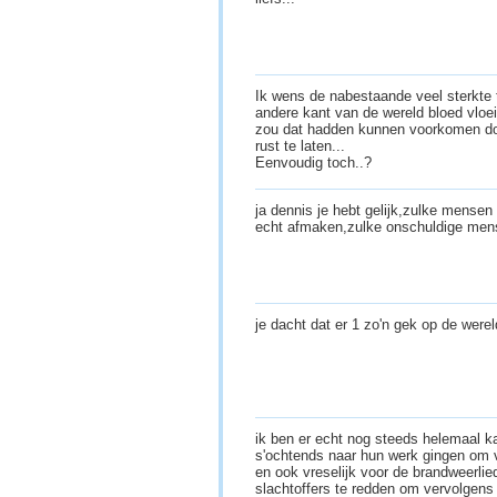
Ik wens de nabestaande veel sterkte
andere kant van de wereld bloed vlo
zou dat hadden kunnen voorkomen doo
rust te laten...
Eenvoudig toch..?
ja dennis je hebt gelijk,zulke mensen
echt afmaken,zulke onschuldige men
je dacht dat er 1 zo'n gek op de werel
ik ben er echt nog steeds helemaal ka
s'ochtends naar hun werk gingen om v
en ook vreselijk voor de brandweerli
slachtoffers te redden om vervolgens z