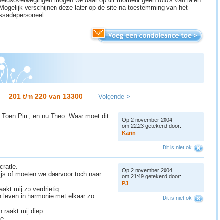
gheidsoverwegingen mogen we daar op dit moment geen foto's van laten
 Mogelijk verschijnen deze later op de site na toestemming van het
sadepersoneel.
201 t/m 220 van
13300
Volgende >
t. Toen Pim, en nu Theo. Waar moet dit
Op 2 november 2004
om 22:23 getekend door:
K
a
r
i
n
Dit is niet ok
cratie.
Op 2 november 2004
js of moeten we daarvoor toch naar
om 21:49 getekend door:
P
J
akt mij zo verdrietig.
 leven in harmonie met elkaar zo
Dit is niet ok
 raakt mij diep.
te.