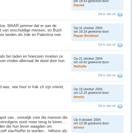
om 18:43 getekend door:
D
a
n
i
e
k
Dit is niet ok
 toe..MAAR jammer dat er aan de
Op 31 oktober 2004
eit van onschuldige mensen, en Bush
om 18:18 getekend door:
r landen als Irak en Palestina met
R
a
y
a
n
B
o
u
k
h
a
r
i
Dit is niet ok
 als bin laden en hoessein moeten ze
Op 21 oktober 2004
sen vinden allemaal de dood door hun
om 10:42 getekend door:
N
a
t
h
a
l
i
e
Dit is niet ok
d was, nee hoor in Irak zit zijn vriend,
Op 18 oktober 2004
om 12:15 getekend door:
d
e
n
n
i
s
Dit is niet ok
pot van...vreselijk voor die mensen die
Op 9 oktober 2004
ervolgens nooit meer terug te keren ...
om 13:39 getekend door:
eden die hun leven waagden om
d
e
n
i
s
e
elf slachtoffer te worden... telkens als