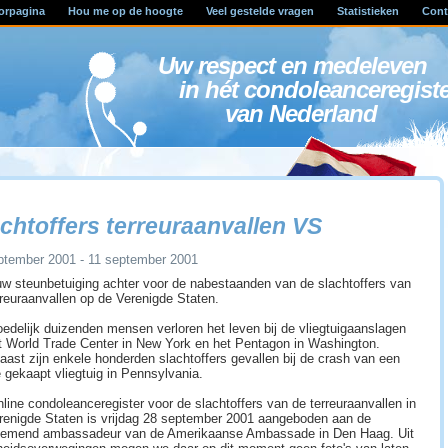
orpagina
Hou me op de hoogte
Veel gestelde vragen
Statistieken
Cont
Uw respect en medele
in hét condoleanceregist
van Nederland
chtoffers terreuraanvallen VS
ptember 2001 - 11 september 2001
uw steunbetuiging achter voor de nabestaanden van de slachtoffers van
rreuraanvallen op de Verenigde Staten.
edelijk duizenden mensen verloren het leven bij de vliegtuigaanslagen
t World Trade Center in New York en het Pentagon in Washington.
aast zijn enkele honderden slachtoffers gevallen bij de crash van een
e gekaapt vliegtuig in Pennsylvania.
nline condoleanceregister voor de slachtoffers van de terreuraanvallen in
renigde Staten is vrijdag 28 september 2001 aangeboden aan de
emend ambassadeur van de Amerikaanse Ambassade in Den Haag. Uit