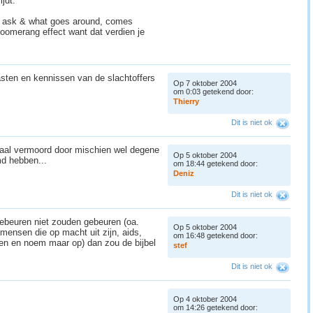
ijdt.
u ask & what goes around, comes
boomerang effect want dat verdien je
asten en kennissen van de slachtoffers
Op 7 oktober 2004
om 0:03 getekend door:
T
h
i
e
r
r
y
Dit is niet ok
maal vermoord door mischien wel degene
Op 5 oktober 2004
md hebben...
om 18:44 getekend door:
D
e
n
i
z
Dit is niet ok
gebeuren niet zouden gebeuren (oa.
Op 5 oktober 2004
 mensen die op macht uit zijn, aids,
om 16:48 getekend door:
en en noem maar op) dan zou de bijbel
s
t
e
f
Dit is niet ok
Op 4 oktober 2004
om 14:26 getekend door: