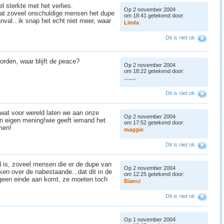
 sterkte met het verlies.
Op 2 november 2004
 dat zoveel onschuldige mensen het dupe
om 18:41 getekend door:
nval.. ik snap het echt niet meer, waar
L
i
n
d
a
Dit is niet ok
oorden, waar blijft de peace?
Op 2 november 2004
om 18:22 getekend door:
.
.
.
.
.
.
.
.
Dit is niet ok
wat voor wereld laten we aan onze
Op 2 november 2004
een eigen mening!wie geeft iemand het
om 17:52 getekend door:
men!
m
a
g
g
i
e
Dit is niet ok
d is, zoveel mensen die er de dupe van
Op 2 november 2004
ken over de nabestaande...dat dit in de
om 12:25 getekend door:
 geen einde aan komt, ze moeten toch
B
i
a
n
c
i
Dit is niet ok
Op 1 november 2004