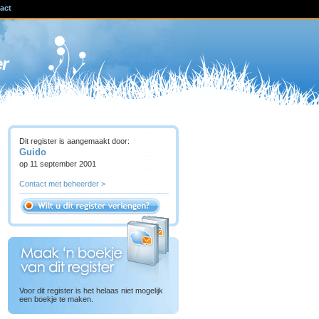
act
ven
er
Dit register is aangemaakt door:
Guido
op 11 september 2001
Contact met beheerder >
Voor dit register is het helaas niet mogelijk
een boekje te maken.