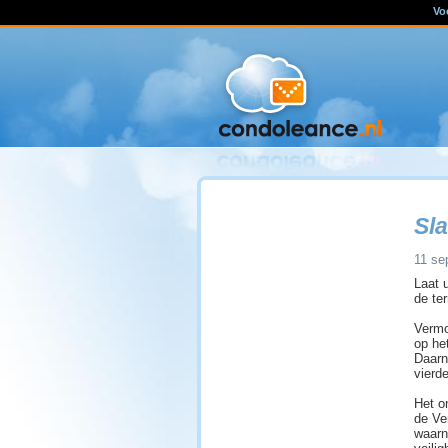
Vo
Sla
11 se
Laat 
de te
Vermo
op he
Daarn
vierd
Het o
de Ve
waarn