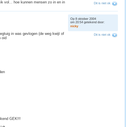
 ik vol... hoe kunnen mensen zo in en in
Dit is niet ok
Op 8 oktober 2004
om 20:54 getekend door:
n
i
c
k
y
iegtuig in was gevlogen (de weg kwijt of
Dit is niet ok
 oid
den
enkend GEK!!!