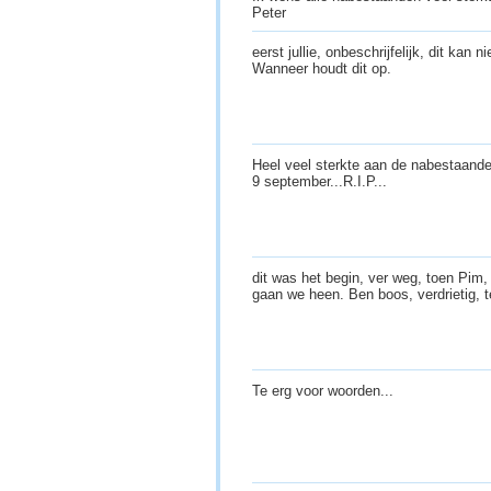
Peter
eerst jullie, onbeschrijfelijk, dit kan
Wanneer houdt dit op.
Heel veel sterkte aan de nabestaande
9 september...R.I.P...
dit was het begin, ver weg, toen Pim,
gaan we heen. Ben boos, verdrietig, t
Te erg voor woorden...