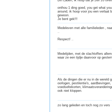
Bin Laden, ik hoop dat je zelf zo overl
onthou 1 ding goed, you get what yo
around, ik hoop voor jou een verlaat 
gewoon.
Je bent gek!!!
Medeleven met alle familieleden , na
..
Respect! ..
Medelijden, met de slachtoffers alle
waar ze een tijdje daarvoor op geste
Als de dingen die er nu in de wereld 
oorlogen, pestilentie's, aardbevingen,
voedseltekorten, klimaatsverandering
ook niet kloppen.
zo lang geleden en toch nog zo vers