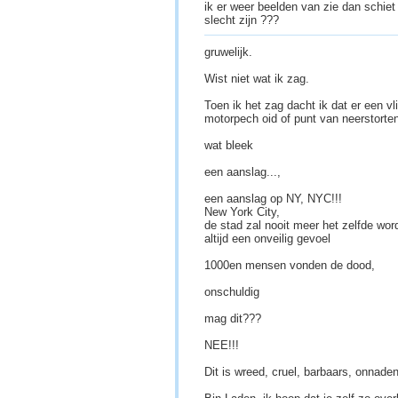
ik er weer beelden van zie dan schiet
slecht zijn ???
gruwelijk.
Wist niet wat ik zag.
Toen ik het zag dacht ik dat er een vl
motorpech oid of punt van neerstorten
wat bleek
een aanslag...,
een aanslag op NY, NYC!!!
New York City,
de stad zal nooit meer het zelfde wor
altijd een onveilig gevoel
1000en mensen vonden de dood,
onschuldig
mag dit???
NEE!!!
Dit is wreed, cruel, barbaars, onnad