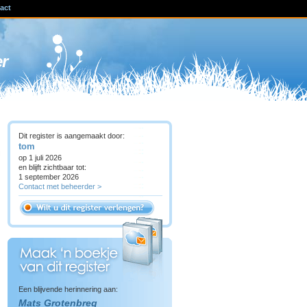
act
ven
er
Dit register is aangemaakt door:
tom
op 1 juli 2026
en blijft zichtbaar tot:
1 september 2026
Contact met beheerder >
Een blijvende herinnering aan:
Mats Grotenbreg