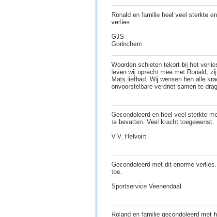
Ronald en familie heel veel sterkte e
verlies.
GJS
Gorinchem
Woorden schieten tekort bij het verl
leven wij oprecht mee met Ronald, zij
Mats liefhad. Wij wensen hen alle krac
onvoorstelbare verdriet samen te dra
Gecondoleerd en heel veel sterkte met 
te bevatten. Veel kracht toegewenst.
V.V. Helvoirt
Gecondoleerd met dit enorme verlies. 
toe.
Sportservice Veenendaal
Roland en familie gecondoleerd met he