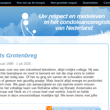
orpagina
Hou me op de hoogte
Veel gestelde vragen
Statistieken
Cont
Uw respect en medele
in hét condoleanceregist
van Nederland
ts Grotenbreg
uari 1998 - 1 juli 2026
was voor ons een ontzettend betrokken, altijd vrolijke collega. Hij was
chte teamplayer en nooit te beroerd om net die stap extra te zetten
er dat nodig was. Of het nu ging om samen de schouders eronder
 of gewoon een gezellig praatje; Mats bracht altijd energie en positiviteit
ich mee. We gaan zijn aanwezigheid en zijn warmte enorm missen.
s het voltallige team van Rofraline willen wij Ronald, Annemieke en
 maar ook Henk en z’n vrouw heel veel sterkte, kracht en liefde
nsen in deze onvoorstelbaar moeilijke tijd. We leven intens met jullie