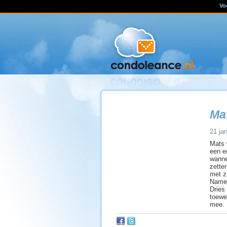
Vo
Ma
21 jan
Mats 
een e
wanne
zetten
met z
Namen
Dries
toewe
mee.