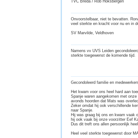
TVC Breda / Rob Hoksbergen
Onvoorstelbaar, niet te bevatten. Rona
veel sterkte en kracht voor nu en in 
SV Marvilde, Veldhoven
Namens vv UVS Leiden gecondoleerd 
sterkte toegewenst de komende tijd.
Gecondoleerd familie en medewerker
Het kwam voor ons heel hard aan toe
Spanje waren aangekomen met onze h
avonds hoorden dat Mats was overle
Zeker omdat hij ook verschillende ke
naar Spanje.
Hij was graag bij ons en kwam vaak o
hij ook vaak bij onze voorzitter Eef K
Dus dit treft ons allen persoonlijk hee
Heel veel sterkte toegewenst door