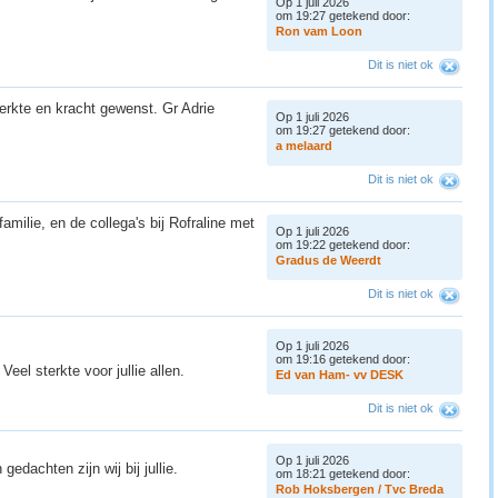
Op 1 juli 2026
om 19:27 getekend door:
R
o
n
v
a
m
L
o
o
n
Dit is niet ok
erkte en kracht gewenst. Gr Adrie
Op 1 juli 2026
om 19:27 getekend door:
a
m
e
l
a
a
r
d
Dit is niet ok
amilie, en de collega's bij Rofraline met
Op 1 juli 2026
om 19:22 getekend door:
G
r
a
d
u
s
d
e
W
e
e
r
d
t
Dit is niet ok
Op 1 juli 2026
om 19:16 getekend door:
eel sterkte voor jullie allen.
E
d
v
a
n
H
a
m
-
v
v
D
E
S
K
Dit is niet ok
Op 1 juli 2026
gedachten zijn wij bij jullie.
om 18:21 getekend door:
R
o
b
H
o
k
s
b
e
r
g
e
n
/
T
v
c
B
r
e
d
a