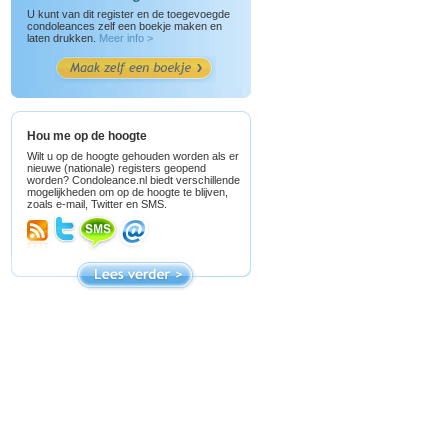
U kunt van dit register en de toegevoegde
condoleances zelf een boekje maken en
laten drukken.
Meer info >
Hou me op de hoogte
Wilt u op de hoogte gehouden worden als er
nieuwe (nationale) registers geopend
worden? Condoleance.nl biedt verschillende
mogelijkheden om op de hoogte te blijven,
zoals e-mail, Twitter en SMS.