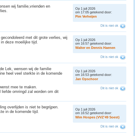
sen wij familie,vrienden en
Op 1 juli 2026
lies.
om 17:05 getekend door:
P
i
m
V
e
r
h
e
i
j
e
n
Dit is niet ok
econdoleerd met dit grote verlies, wij
Op 1 juli 2026
in deze moeilijke tijd.
om 16:57 getekend door:
W
a
l
t
e
r
e
n
D
e
n
n
i
s
H
a
e
n
e
n
Dit is niet ok
de Lek, wensen wij de familie
Op 1 juli 2026
ine heel veel sterkte in de komende
om 16:53 getekend door:
J
a
n
O
p
s
c
h
o
o
r
r wenst mee te maken.
Dit is niet ok
 liefde omringd zal worden om dit
ing overlijden is niet te begrijpen.
Op 1 juli 2026
kte in de komende tijd.
om 16:52 getekend door:
W
i
m
H
o
s
p
e
s
(
V
V
Z
'
4
9
S
o
e
s
t
)
Dit is niet ok