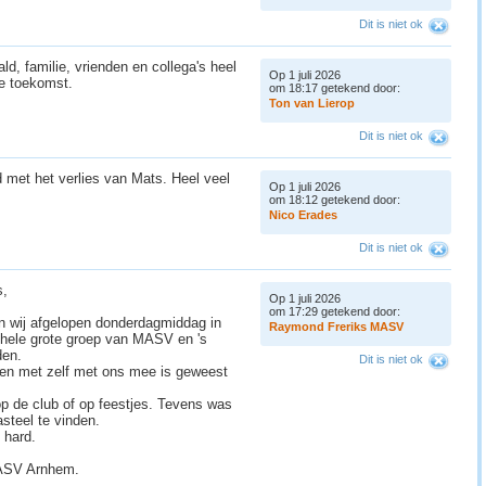
Dit is niet ok
ld, familie, vrienden en collega's heel
Op 1 juli 2026
de toekomst.
om 18:17 getekend door:
T
o
n
v
a
n
L
i
e
r
o
p
Dit is niet ok
met het verlies van Mats. Heel veel
Op 1 juli 2026
om 18:12 getekend door:
N
i
c
o
E
r
a
d
e
s
Dit is niet ok
s,
Op 1 juli 2026
om 17:29 getekend door:
n wij afgelopen donderdagmiddag in
R
a
y
m
o
n
d
F
r
e
r
i
k
s
M
A
S
V
ele grote groep van MASV en 's
den.
Dit is niet ok
ren met zelf met ons mee is geweest
p de club of op feestjes. Tevens was
asteel te vinden.
l hard.
 MASV Arnhem.