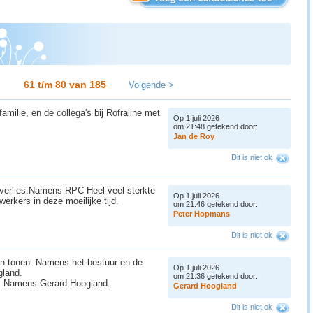
61 t/m 80 van
185
Volgende >
amilie, en de collega's bij Rofraline met
Op 1 juli 2026
om 21:48 getekend door:
J
a
n
d
e
R
o
y
Dit is niet ok
 verlies.Namens RPC Heel veel sterkte
Op 1 juli 2026
werkers in deze moeilijke tijd.
om 21:46 getekend door:
P
e
t
e
r
H
o
p
m
a
n
s
Dit is niet ok
ven tonen. Namens het bestuur en de
Op 1 juli 2026
gland.
om 21:36 getekend door:
de. Namens Gerard Hoogland.
G
e
r
a
r
d
H
o
o
g
l
a
n
d
Dit is niet ok