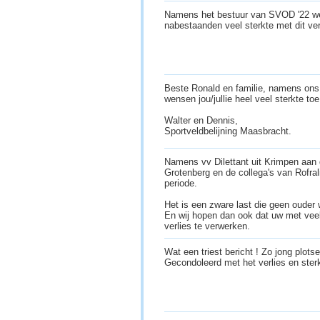
Namens het bestuur van SVOD '22 wen
nabestaanden veel sterkte met dit ver
Beste Ronald en familie, namens ons g
wensen jou/jullie heel veel sterkte toe 
Walter en Dennis,
Sportveldbelijning Maasbracht.
Namens vv Dilettant uit Krimpen aan 
Grotenberg en de collega's van Rofral
periode.
Het is een zware last die geen oude
En wij hopen dan ook dat uw met veel
verlies te verwerken.
Wat een triest bericht ! Zo jong plotsel
Gecondoleerd met het verlies en ster