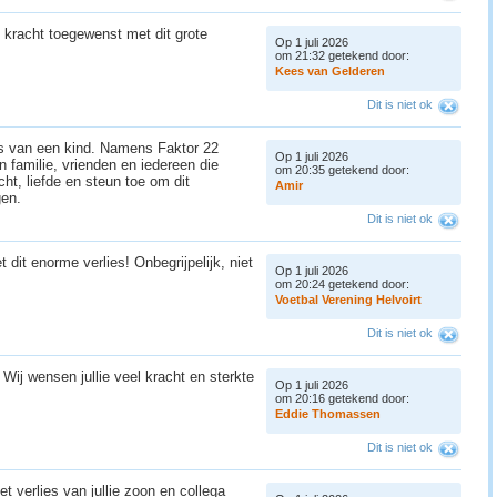
n kracht toegewenst met dit grote
Op 1 juli 2026
om 21:32 getekend door:
K
e
e
s
v
a
n
G
e
l
d
e
r
e
n
Dit is niet ok
ies van een kind. Namens Faktor 22
Op 1 juli 2026
n familie, vrienden en iedereen die
om 20:35 getekend door:
ht, liefde en steun toe om dit
A
m
i
r
gen.
Dit is niet ok
dit enorme verlies! Onbegrijpelijk, niet
Op 1 juli 2026
om 20:24 getekend door:
V
o
e
t
b
a
l
V
e
r
e
n
i
n
g
H
e
l
v
o
i
r
t
Dit is niet ok
Wij wensen jullie veel kracht en sterkte
Op 1 juli 2026
om 20:16 getekend door:
E
d
d
i
e
T
h
o
m
a
s
s
e
n
Dit is niet ok
t verlies van jullie zoon en collega