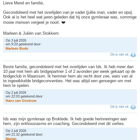
Lieve Merel en familie,
Gecondoleerd met het overlijden van je vader (jullie man, vader en opa).
Ook al is het heel wat jaren geleden dat hij onze gymleraar was, sommige
mooie mensen vergeet je nooit. ❤️
Marleen & Juliën van Stokkem
Op 3 juli 2026
om 9:20 getekend door:
M
a
r
l
e
e
n
B
o
d
e
Dit is niet ok
Beste familie, gecondoleerd met het overlijden van Ids. Ik heb meer dan
10 jaar met hem als bridgepartner 1 of 2 avonden per week gekaart op de
bridgeclub in Maarssen. Ik herinner hem als recht door zee, wars van al
te ingewikkelde bridgeconventies. Het was altijd een genoegen om met
hem te spelen.
Op 2 juli 2026
om 22:03 getekend door:
H
a
n
s
v
a
n
O
o
s
t
r
o
m
Dit is niet ok
Ids was mijn gymleraar op Broklede. Ik heb goede herinneringen aan
hem, zijn enthousiasme en coaching. Gecondoleerd met dit verlies.
Op 2 juli 2026
om 21:32 getekend door:
M
a
r
i
a
n