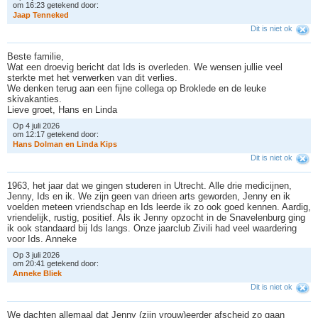
om 16:23 getekend door:
J
a
a
p
T
e
n
n
e
k
e
d
Dit is niet ok
Beste familie,
Wat een droevig bericht dat Ids is overleden. We wensen jullie veel
sterkte met het verwerken van dit verlies.
We denken terug aan een fijne collega op Broklede en de leuke
skivakanties.
Lieve groet, Hans en Linda
Op 4 juli 2026
om 12:17 getekend door:
H
a
n
s
D
o
l
m
a
n
e
n
L
i
n
d
a
K
i
p
s
Dit is niet ok
1963, het jaar dat we gingen studeren in Utrecht. Alle drie medicijnen,
Jenny, Ids en ik. We zijn geen van drieen arts geworden, Jenny en ik
voelden meteen vriendschap en Ids leerde ik zo ook goed kennen. Aardig,
vriendelijk, rustig, positief. Als ik Jenny opzocht in de Snavelenburg ging
ik ook standaard bij Ids langs. Onze jaarclub Zivili had veel waardering
voor Ids. Anneke
Op 3 juli 2026
om 20:41 getekend door:
A
n
n
e
k
e
B
l
i
e
k
Dit is niet ok
We dachten allemaal dat Jenny (zijn vrouw)eerder afscheid zo gaan