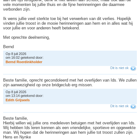
vele momenten bij jullie thuis en de fijne herinneringen die daarmee
verbonden zijn.
Ik wens jullie veel sterkte toe bij het verwerken van dit verlies. Hopelijk
vinden jullie troost in de mooie herinneringen aan hem en in alles wat hij
voor jullie en voor anderen heeft betekend.
Met oprechte deelneming,
Bernd
Op 8 juli 2026
om 16:02 getekend door:
B
e
r
n
d
R
o
e
r
d
i
n
k
h
o
l
d
e
r
Dit is niet ok
Beste familie, oprecht gecondoleerd met het overlijden van Ids. We zullen
zijn aanwezigheid op onze bridgeclub erg missen.
Op 8 juli 2026
om 13:14 getekend door:
E
d
i
t
h
G
r
i
j
s
e
e
l
s
Dit is niet ok
Beste familie,
Hierbij willen wij jullie ons medeleven betuigen met het overlijden van Ids.
Wij hebben Ids leren kennen als een vriendelijke, sportieve en opgewekte
man. Wij hopen dat de herinneringen aan hem jullie tot troost zullen zijn.
Hens en Nynke