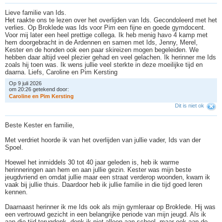
Lieve familie van Ids.
Het raakte ons te lezen over het overlijden van Ids. Gecondoleerd met het
verlies. Op Broklede was Ids voor Pim een fijne en goede gymdocent.
Voor mij later een heel prettige collega. Ik heb menig havo 4 kamp met
hem doorgebracht in de Ardennen en samen met Ids, Jenny, Merel,
Kester en de honden ook een paar skireizen mogen begeleiden. We
hebben daar altijd veel plezier gehad en veel gelachen. Ik herinner me Ids
zoals hij toen was. Ik wens jullie veel sterkte in deze moeilijke tijd en
daarna. Liefs, Caroline en Pim Kersting
Op 9 juli 2026
om 20:26 getekend door:
C
a
r
o
l
i
n
e
e
n
P
i
m
K
e
r
s
t
i
n
g
Dit is niet ok
Beste Kester en familie,
Met verdriet hoorde ik van het overlijden van jullie vader, Ids van der
Spoel.
Hoewel het inmiddels 30 tot 40 jaar geleden is, heb ik warme
herinneringen aan hem en aan jullie gezin. Kester was mijn beste
jeugdvriend en omdat jullie maar een straat verderop woonden, kwam ik
vaak bij jullie thuis. Daardoor heb ik jullie familie in die tijd goed leren
kennen.
Daarnaast herinner ik me Ids ook als mijn gymleraar op Broklede. Hij was
een vertrouwd gezicht in een belangrijke periode van mijn jeugd. Als ik
aan die tijd terugdenk, denk ik niet alleen aan school, maar ook aan de