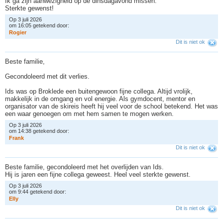
Ik ga zijn aanwezigheid op de dinsdagavond missen.
Sterkte gewenst!
Op 3 juli 2026
om 16:05 getekend door:
R
o
g
i
e
r
Dit is niet ok
Beste familie,
Gecondoleerd met dit verlies.
Ids was op Broklede een buitengewoon fijne collega. Altijd vrolijk,
makkelijk in de omgang en vol energie. Als gymdocent, mentor en
organisator van de skireis heeft hij veel voor de school betekend. Het was
een waar genoegen om met hem samen te mogen werken.
Op 3 juli 2026
om 14:38 getekend door:
F
r
a
n
k
Dit is niet ok
Beste familie, gecondoleerd met het overlijden van Ids.
Hij is jaren een fijne collega geweest. Heel veel sterkte gewenst.
Op 3 juli 2026
om 9:44 getekend door:
E
l
l
y
Dit is niet ok