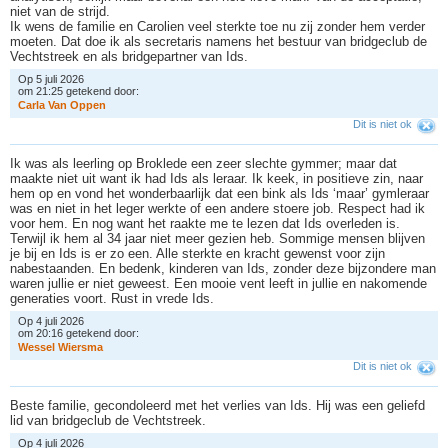
niet van de strijd.
Ik wens de familie en Carolien veel sterkte toe nu zij zonder hem verder
moeten. Dat doe ik als secretaris namens het bestuur van bridgeclub de
Vechtstreek en als bridgepartner van Ids.
Op 5 juli 2026
om 21:25 getekend door:
C
a
r
l
a
V
a
n
O
p
p
e
n
Dit is niet ok
Ik was als leerling op Broklede een zeer slechte gymmer; maar dat
maakte niet uit want ik had Ids als leraar. Ik keek, in positieve zin, naar
hem op en vond het wonderbaarlijk dat een bink als Ids ‘maar’ gymleraar
was en niet in het leger werkte of een andere stoere job. Respect had ik
voor hem. En nog want het raakte me te lezen dat Ids overleden is.
Terwijl ik hem al 34 jaar niet meer gezien heb. Sommige mensen blijven
je bij en Ids is er zo een. Alle sterkte en kracht gewenst voor zijn
nabestaanden. En bedenk, kinderen van Ids, zonder deze bijzondere man
waren jullie er niet geweest. Een mooie vent leeft in jullie en nakomende
generaties voort. Rust in vrede Ids.
Op 4 juli 2026
om 20:16 getekend door:
W
e
s
s
e
l
W
i
e
r
s
m
a
Dit is niet ok
Beste familie, gecondoleerd met het verlies van Ids. Hij was een geliefd
lid van bridgeclub de Vechtstreek.
Op 4 juli 2026