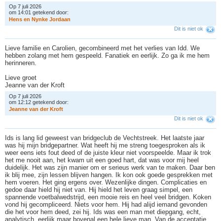
Op 7 juli 2026
om 14:01 getekend door:
H
e
n
s
e
n
N
y
n
k
e
J
o
r
d
a
a
n
Dit is niet ok
Lieve familie en Carolien, gecombineerd met het verlies van Idd. We
hebben zolang met hem gespeeld. Fanatiek en eerlijk. Zo ga ik me hem
herinneren.
Lieve groet
Jeanne van der Kroft
Op 7 juli 2026
om 12:12 getekend door:
J
e
a
n
n
e
v
a
n
d
e
r
K
r
o
f
t
Dit is niet ok
Ids is lang lid geweest van bridgeclub de Vechtstreek. Het laatste jaar
was hij mijn bridgepartner. Wat heeft hij me streng toegesproken als ik
weer eens iets fout deed of de juiste kleur niet voorspeelde. Maar ik trok
het me nooit aan, het kwam uit een goed hart, dat was voor mij heel
duidelijk. Het was zijn manier om er serieus werk van te maken. Daar ben
ik blij mee, zijn lessen blijven hangen. Ik kon ook goede gesprekken met
hem voeren. Het ging ergens over. Wezenlijke dingen. Complicaties en
gedoe daar hield hij niet van. Hij hield het leven graag simpel, een
spannende voetbalwedstrijd, een mooie reis en heel veel bridgen. Koken
vond hij gecompliceerd. Niets voor hem. Hij had alijd iemand gevonden
die het voor hem deed, zei hij. Ids was een man met diepgang, echt,
analytisch, eerlijk maar bovenal een hele lieve man. Van de acceptatie,