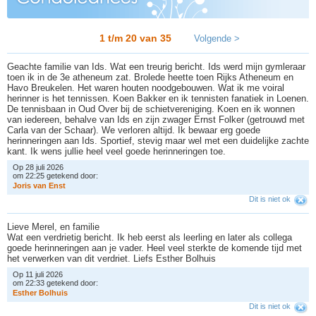
1 t/m 20 van
35
Volgende >
Geachte familie van Ids. Wat een treurig bericht. Ids werd mijn gymleraar
toen ik in de 3e atheneum zat. Brolede heette toen Rijks Atheneum en
Havo Breukelen. Het waren houten noodgebouwen. Wat ik me voiral
herinner is het tennissen. Koen Bakker en ik tennisten fanatiek in Loenen.
De tennisbaan in Oud Over bij de schietvereniging. Koen en ik wonnen
van iedereen, behalve van Ids en zijn zwager Ernst Folker (getrouwd met
Carla van der Schaar). We verloren altijd. Ik bewaar erg goede
herinneringen aan Ids. Sportief, stevig maar wel met een duidelijke zachte
kant. Ik wens jullie heel veel goede herinneringen toe.
Op 28 juli 2026
om 22:25 getekend door:
J
o
r
i
s
v
a
n
E
n
s
t
Dit is niet ok
Lieve Merel, en familie
Wat een verdrietig bericht. Ik heb eerst als leerling en later als collega
goede herinneringen aan je vader. Heel veel sterkte de komende tijd met
het verwerken van dit verdriet. Liefs Esther Bolhuis
Op 11 juli 2026
om 22:33 getekend door:
E
s
t
h
e
r
B
o
l
h
u
i
s
Dit is niet ok