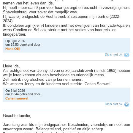
nemen van het leven dan Ids.
Hij heeft meer dan 9 jaar voor haar gezorgd en bezocht in verzorgingshuis
Snavelenburg, voor zover dat mogelijk was.
Hij was bij bridgeclub de Vechtstreek 2 seizoenen mijn partner(2022-
2024).
Ik condoleer zijn (klein-) kinderen met het overlijden van hun vader/opa en
wens Carolien de Bel ook sterkte met het verlies van haar reis- en
bridgepartner.
Op 3 juli 2026
om 19:53 getekend door:
H
a
n
s
O
l
i
j
Dit is niet ok
Lieve Ids,
Als echtgenoot van Jenny,lid van onze jaarclub zivili ( sinds 1963) hebben
we je leren kennen als een bescheiden en vriendelijk mens.
Zelf heb ik nog afscheid van je kunnen nemen.
We wensen Jenny en de kinderen veel sterkte. Carien Samwel
Op 3 juli 2026
om 19:44 getekend door:
C
a
r
i
e
n
s
a
m
w
e
l
Dit is niet ok
Geachte familie,
Jarenlang was Ids mijn bridgepartner. Bescheiden, vriendelijk en nooit een
onvertogen woord. Belangstellend, positief en altijd scherp.