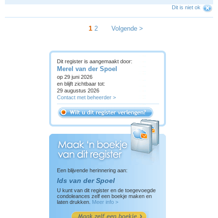
Dit is niet ok
1
2
Volgende >
Dit register is aangemaakt door:
Merel van der Spoel
op 29 juni 2026
en blijft zichtbaar tot:
29 augustus 2026
Contact met beheerder >
Een blijvende herinnering aan:
Ids van der Spoel
U kunt van dit register en de toegevoegde
condoleances zelf een boekje maken en
laten drukken.
Meer info >