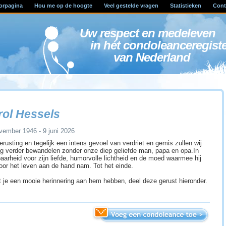
orpagina
Hou me op de hoogte
Veel gestelde vragen
Statistieken
Cont
Uw respect en medele
in hét condoleanceregist
van Nederland
rol Hessels
vember 1946 - 9 juni 2026
erusting en tegelijk een intens gevoel van verdriet en gemis zullen wij
g verder bewandelen zonder onze diep geliefde man, papa en opa.In
aarheid voor zijn liefde, humorvolle lichtheid en de moed waarmee hij
oor het leven aan de hand nam. Tot het einde.
 je een mooie herinnering aan hem hebben, deel deze gerust hieronder.