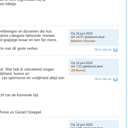
en lolletje.
verbrengen en docenten die hun
Op 16 juni 2026
laatste categorie behoorde 'meneer
om 14:07 getekend door:
nd grappige leraar en een fijn mens.
M
a
r
l
e
e
n
K
l
u
n
d
e
r
te met dit grote verlies
Dit is niet ok
Op 16 juni 2026
om 7:21 getekend door:
rol. Wat heb ik ontzettend mogen
J
i
l
l
B
e
n
n
e
elijkheid, humor en
zijn optimisme en vrolijkheid altijd een
Dit is niet ok
acht toe de komende tijd.
 Annie en Gerard Streppel.
Op 16 juni 2026
om 7:06 getekend door: