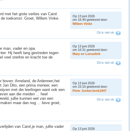
d met het grote verlies van Carol.
Op 13 juni 2026
or de toekomst. Groet, Willem Vinke.
om 16:49 getekend door:
W
i
l
l
e
m
V
i
n
k
e
Dit is niet ok
Op 13 juni 2026
ie man, vader en opa.
om 16:31 getekend door:
hter. Hij heeft lang gestreden tegen
M
a
r
y
e
n
L
e
n
s
e
l
i
n
k
el veel sterkte en kracht toe de
Dit is niet ok
aar boven: Ameland, de Ardennen,het
Op 13 juni 2026
t Jan Dito, een prima meneer, een
om 15:10 getekend door:
hrijven met die leerlingen want ook een
P
e
t
e
r
J
o
n
k
e
r
J
o
n
k
1
9
4
7
even aan die meiden ... heel
ereld, jullie kunnen wel van een
Dit is niet ok
 maken maar dan nog ... lieve groet,
rlijden van Carol,je man, jullie vader
Op 13 juni 2026