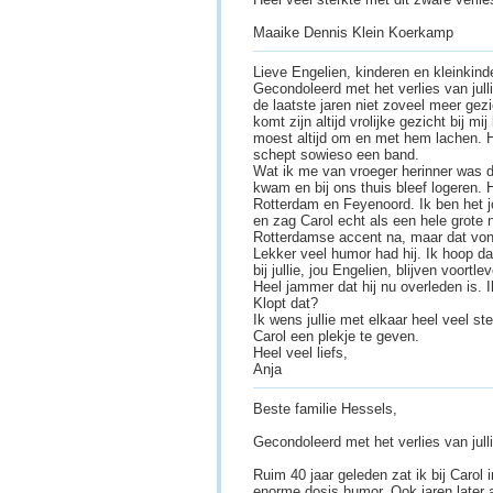
Maaike Dennis Klein Koerkamp
Lieve Engelien, kinderen en kleinkind
Gecondoleerd met het verlies van jul
de laatste jaren niet zoveel meer gez
komt zijn altijd vrolijke gezicht bij mi
moest altijd om en met hem lachen. Hi
schept sowieso een band.
Wat ik me van vroeger herinner was d
kwam en bij ons thuis bleef logeren. 
Rotterdam en Feyenoord. Ik ben het j
en zag Carol echt als een hele grote 
Rotterdamse accent na, maar dat vonde
Lekker veel humor had hij. Ik hoop da
bij jullie, jou Engelien, blijven voort
Heel jammer dat hij nu overleden is. 
Klopt dat?
Ik wens jullie met elkaar heel veel ste
Carol een plekje te geven.
Heel veel liefs,
Anja
Beste familie Hessels,
Gecondoleerd met het verlies van jull
Ruim 40 jaar geleden zat ik bij Carol 
enorme dosis humor. Ook jaren later 