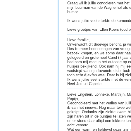
Graag wil ik jullie condoleren met het v
mijn buurman van de Wagnerhof als ee
humor.
Ik wens jullie veel sterkte de komende
Lieve groetjes van Ellen Koers (oud
Lieve familie,
Onverwacht dit droevige bericht, ja wei
Des te meer herinneringen van vroeger
bezoek kregen, en we soms daar naar 
gelogeerd en grote neef Carol (7 jaar 
had nam mij mee in het autootje op ee
huisjes bekijkend. Ook nam hij mij e
wedstrijd van zijn favoriete club, toc
toch echt Ajaxfan was. Daar is hij zich
Ik wens jullie veel sterkte met de verw
Neef Jos uit Capelle
Lieve Engelien, Lonneke, Marthijn, M
Pepijn,
Gecondoleerd met het verlies van jul
ik van het nieuws. Nog maar twee wek
geknipt. Ondanks zijn ziekte kwam hi
zijn haren tot in de puntjes te laten v
en er stond daar altijd een lekkere lu
echt vereerd.
Wat een warm en liefdevol gezin zijn ju