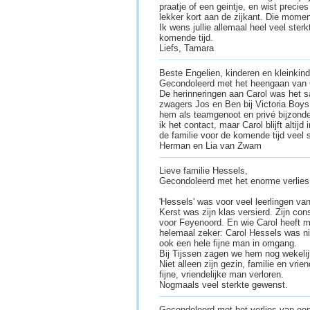
praatje of een geintje, en wist precies
lekker kort aan de zijkant. Die momen
Ik wens jullie allemaal heel veel sterk
komende tijd.
Liefs, Tamara
Beste Engelien, kinderen en kleinkin
Gecondoleerd met het heengaan van 
De herinneringen aan Carol was het 
zwagers Jos en Ben bij Victoria Boys.
hem als teamgenoot en privé bijzonde
ik het contact, maar Carol blijft alti
de familie voor de komende tijd veel s
Herman en Lia van Zwam
Lieve familie Hessels,
Gecondoleerd met het enorme verlies 
'Hessels' was voor veel leerlingen va
Kerst was zijn klas versierd. Zijn con
voor Feyenoord. En wie Carol heeft 
helemaal zeker: Carol Hessels was nie
ook een hele fijne man in omgang.
Bij Tijssen zagen we hem nog wekelij
Niet alleen zijn gezin, familie en vri
fijne, vriendelijke man verloren.
Nogmaals veel sterkte gewenst.
Gecondoleerd met het verlies van een