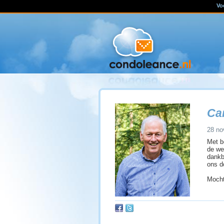
Vo
Ca
28 no
Met b
de we
dankb
ons d
Mocht