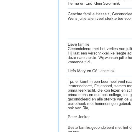
Herma en Eric Klein Swormink
Geachte familie Hessels, Gecondoleer
Wens jullie allen veel sterkte toe vo
Lieve familie
Gecondoleerd met het verlies van jull
Hij laat een verschrikkelijke leegte ac
deze nare ziekte. Wij wensen jullie he
komende tijd.
Liefs Mary en Gé Lenselink
Tja, er komt in een keer heel veel n
lerarencabaret, Feijenoord, samen me
prima leerkracht, die kon lezen en sc
prima mens en dus ook collega, les g
gecondoleerd en alle sterkte van de w
bibliotheek met herinneringen gebruik
ook van Ria,
Peter Jonker
Beste familie,gecondoleerd met het ove
en opa.