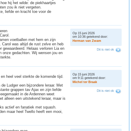
 hoe hij het wilde: de piekhaartjes
ten zou ik niet vergeten.
te, liefde en kracht toe voor de
deren
Op 15 juni 2026
Carol.
om 10:36 getekend door:
samen voetballen met hem en zijn
H
e
r
m
a
n
v
a
n
Z
w
a
m
 Carol was altijd de rust zelve en heb
r gewaardeerd. Helaas verloren Lia en
Dit is niet ok
jd in onze gedachten. Wij wensen jou en
terkte.
Op 15 juni 2026
en heel veel sterkte de komende tijd.
om 9:11 getekend door:
M
i
c
h
e
l
t
e
r
B
r
a
a
k
n de Ludger een bijzondere leraar. Met
stante grappen tav Ajax en zijn liefde
Dit is niet ok
meegemaakt in de Ardennen weet
t alleen een uitstekend leraar, maar is
ks actief en fanatiek met squash.
enden maar heel Twello heeft een mooi,
 bijzondere man...