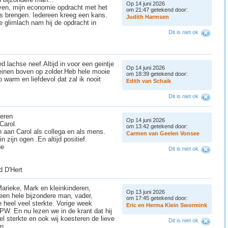
Op 14 juni 2026
lijven, mijn economie opdracht met het
om 21:47 getekend door:
s brengen. Iedereen kreeg een kans.
J
u
d
i
t
h
H
a
r
m
s
e
n
e glimlach nam hij de opdracht in
Dit is niet ok
ed lachse neef.Altijd in voor een geintje
Op 14 juni 2026
treinen boven op zolder.Heb hele mooie
om 18:39 getekend door:
zo warm en liefdevol dat zal ik nooit
E
d
i
t
h
v
a
n
S
c
h
a
i
k
Dit is niet ok
deren
Op 14 juni 2026
Carol.
om 13:42 getekend door:
n aan Carol als collega en als mens.
C
a
r
m
e
n
v
a
n
G
e
e
l
e
n
V
o
n
s
e
e
n zijn ogen .En altijd positief.
ue
Dit is niet ok
d D'Hert
arieke, Mark en kleinkinderen,
Op 13 juni 2026
een hele bijzondere man, vader,
om 17:45 getekend door:
 heel veel sterkte. Vorige week
E
r
i
c
e
n
H
e
r
m
a
K
l
e
i
n
S
w
o
r
m
i
n
k
W. En nu lezen we in de krant dat hij
l sterkte en ook wij koesteren de lieve
Dit is niet ok
n.