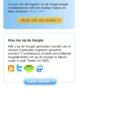
U kunt van dit register en de toegevoegde
condoleances zelf een boekje maken en
laten drukken.
Meer info >
Hou me op de hoogte
Wilt u op de hoogte gehouden worden als er
nieuwe (nationale) registers geopend
worden? Condoleance.nl biedt verschillende
mogelijkheden om op de hoogte te blijven,
zoals e-mail, Twitter en SMS.