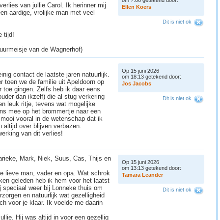
erlies van jullie Carol. Ik herinner mij
E
l
l
e
n
K
o
e
r
s
n aardige, vrolijke man met veel
Dit is niet ok
 tijd!
 buurmeisje van de Wagnerhof)
Op 15 juni 2026
nig contact de laatste jaren natuurlijk.
om 18:13 getekend door:
 toen we de familie uit Apeldoorn op
J
o
s
J
a
c
o
b
s
toe gingen. Zelfs heb ik daar eens
ouder dan ikzelf) die al stug verkering
Dit is niet ok
n leuk ritje, tevens wat mogelijke
ens mee op het brommertje naar een
h mooi vooral in de wetenschap dat ik
 altijd over blijven verbazen.
erking van dit verlies!
arieke, Mark, Niek, Suus, Cas, Thijs en
Op 15 juni 2026
om 13:13 getekend door:
lie lieve man, vader en opa. Wat schrok
T
a
m
a
r
a
L
e
a
n
d
e
r
en geleden heb ik hem voor het laatst
j speciaal weer bij Lonneke thuis om
Dit is niet ok
erzorgen en natuurlijk wat gezelligheid
nch voor je klaar. Ik voelde me daarin
llie. Hij was altijd in voor een gezellig