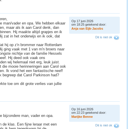
eren,
Op 17 juni 2026
lie man/vader en opa. We hebben elkaar
om 18:25 getekend door:
ien, maar als ik aan Carol denk, dan
A
n
j
a
v
a
n
E
i
j
k
-
J
a
c
o
b
s
j binnen. Hij maakte altijd grapjes en ik
j zat in het onderwijs en ik ook, dat
Dit is niet ok
at hij op z'n brommer naar Rotterdam
Hij ging vaak met 1 van m'n broers naar
ongste nichtje van de familie Hessels
neef. Hij deed ook vaak ons
n wij helemaal niet erg, leuk juist.
t die mooie herinneringen aan Carol ook
leven. Ik vond het een fantastische neef!
Ik begreep dat Carol Parkinson had?
rkte toe om dit grote verlies van jullie
Op 16 juni 2026
om 22:23 getekend door:
ie bijzondere man, vader en opa.
M
a
r
i
j
k
e
B
e
n
n
e
in de klas. Een fijne leraar met een
Dit is niet ok
als ik hem tegenkwam bij de