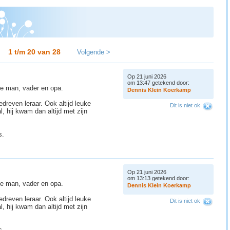
1 t/m 20 van
28
Volgende >
Op 21 juni 2026
om 13:47 getekend door:
ie man, vader en opa.
D
e
n
n
i
s
K
l
e
i
n
K
o
e
r
k
a
m
p
edreven leraar. Ook altijd leuke
Dit is niet ok
l, hij kwam dan altijd met zijn
s.
Op 21 juni 2026
om 13:13 getekend door:
ie man, vader en opa.
D
e
n
n
i
s
K
l
e
i
n
K
o
e
r
k
a
m
p
edreven leraar. Ook altijd leuke
Dit is niet ok
l, hij kwam dan altijd met zijn
s.