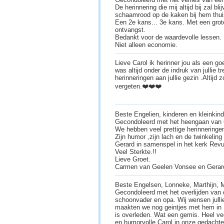
De herinnering die mij altijd bij zal b
schaamrood op de kaken bij hem thui
Een 2e kans... 3e kans. Met een grot
ontvangst.
Bedankt voor de waardevolle lessen.
Niet alleen economie.
Lieve Carol ik herinner jou als een go
was altijd onder de indruk van jullie 
herinneringen aan jullie gezin .Altijd 
vergeten.❤️❤️❤️
Beste Engelien, kinderen en kleinkin
Gecondoleerd met het heengaan van 
We hebben veel prettige herinneringe
Zijn humor ,zijn lach en de twinkeling i
Gerard in samenspel in het kerk Rev
Veel Sterkte.!!
Lieve Groet.
Carmen van Geelen Vonsee en Gerar
Beste Engelsen, Lonneke, Marthijn, M
Gecondoleerd met het overlijden van 
schoonvader en opa. Wij wensen jullie
maakten we nog geintjes met hem in P
is overleden. Wat een gemis. Heel vee
en humorvolle Carol in onze gedachte