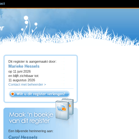
act
ven
er
Dit register is aangemaakt door:
Marieke Hessels
op 11 juni 2026
en blijft zichtbaar tot:
11 augustus 2026
Contact met beheerder >
Een blijvende herinnering aan:
Carol Hessels