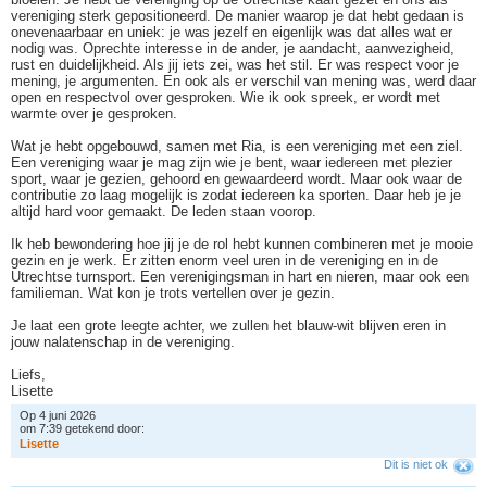
vereniging sterk gepositioneerd. De manier waarop je dat hebt gedaan is
onevenaarbaar en uniek: je was jezelf en eigenlijk was dat alles wat er
nodig was. Oprechte interesse in de ander, je aandacht, aanwezigheid,
rust en duidelijkheid. Als jij iets zei, was het stil. Er was respect voor je
mening, je argumenten. En ook als er verschil van mening was, werd daar
open en respectvol over gesproken. Wie ik ook spreek, er wordt met
warmte over je gesproken.
Wat je hebt opgebouwd, samen met Ria, is een vereniging met een ziel.
Een vereniging waar je mag zijn wie je bent, waar iedereen met plezier
sport, waar je gezien, gehoord en gewaardeerd wordt. Maar ook waar de
contributie zo laag mogelijk is zodat iedereen ka sporten. Daar heb je je
altijd hard voor gemaakt. De leden staan voorop.
Ik heb bewondering hoe jij je de rol hebt kunnen combineren met je mooie
gezin en je werk. Er zitten enorm veel uren in de vereniging en in de
Utrechtse turnsport. Een verenigingsman in hart en nieren, maar ook een
familieman. Wat kon je trots vertellen over je gezin.
Je laat een grote leegte achter, we zullen het blauw-wit blijven eren in
jouw nalatenschap in de vereniging.
Liefs,
Lisette
Op 4 juni 2026
om 7:39 getekend door:
L
i
s
e
t
t
e
Dit is niet ok