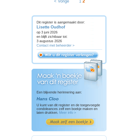
2
< Vorige
1
Dit register is aangemaakt door:
Lisette Oudhof
op 3 juni 2026
en blijft zichtbaar tot:
3 augustus 2026
Contact met beheerder >
Een blijvende herinnering aan:
Hans Cloo
U kunt van dit register en de toegevoegde
condoleances zelf een boekje maken en
laten drukken.
Meer info >