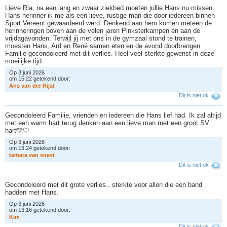
Lieve Ria, na een lang en zwaar ziekbed moeten jullie Hans nu missen.
Hans herinner ik me als een lieve, rustige man die door iedereen binnen
Sport Vereent gewaardeerd werd. Denkend aan hem komen meteen de
herinneringen boven aan de velen jaren Pinksterkampen én aan de
vrijdagavonden. Terwijl jij met ons in de gymzaal stond te trainen,
moesten Hans, Ard en René samen eten en de avond doorbrengen.
Familie gecondoleerd met dit verlies. Heel veel sterkte gewenst in deze
moeilijke tijd.
Op 3 juni 2026
om 15:22 getekend door:
A
n
s
v
a
n
d
e
r
R
i
j
s
t
Dit is niet ok
Gecondoleerd Familie, vrienden en iedereen die Hans lief had. Ik zal altijd
met een warm hart terug denken aan een lieve man met een groot SV
hart🩵🤍
Op 3 juni 2026
om 13:24 getekend door:
t
a
m
a
r
a
v
a
n
s
o
e
s
t
Dit is niet ok
Gecondoleerd met dit grote verlies.. sterkte voor allen die een band
hadden met Hans.
Op 3 juni 2026
om 13:16 getekend door:
K
i
m
Dit is niet ok