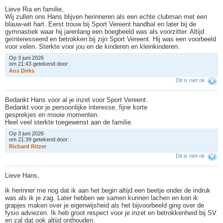
Lieve Ria en familie,
Wij zullen ons Hans blijven herinneren als een echte clubman met een
blauw-wit hart. Eerst trouw bij Sport Vereent handbal en later bij de
gymnastiek waar hij jarenlang een boegbeeld was als voorzitter. Altijd
geïnteresseerd en betrokken bij zijn Sport Vereent. Hij was een voorbeeld
voor velen. Sterkte voor jou en de kinderen en kleinkinderen.
Op 3 juni 2026
om 21:43 getekend door:
A
n
s
D
i
r
k
s
Dit is niet ok
Bedankt Hans voor al je inzet voor Sport Vereent.
Bedankt voor je persoonlijke interesse, fijne korte
gesprekjes en mooie momenten.
Heel veel sterkte toegewenst aan de familie.
Op 3 juni 2026
om 21:39 getekend door:
R
i
c
h
a
r
d
R
i
t
z
e
r
Dit is niet ok
Lieve Hans,
ik herinner me nog dat ik aan het begin altijd een beetje onder de indruk
was als ik je zag. Later hebben we samen kunnen lachen en kon ik
grapjes maken over je eigenwijsheid als het bijvoorbeeld ging over de
fysio adviezen. Ik heb groot respect voor je inzet en betrokkenheid bij SV
en zal dat ook altijd onthouden.