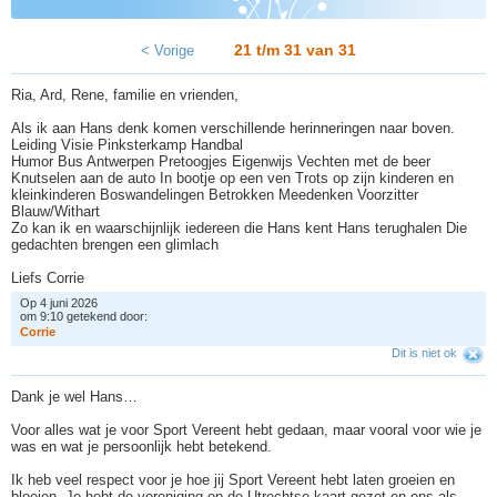
21 t/m 31 van
31
< Vorige
Ria, Ard, Rene, familie en vrienden,
Als ik aan Hans denk komen verschillende herinneringen naar boven.
Leiding Visie Pinksterkamp Handbal
Humor Bus Antwerpen Pretoogjes Eigenwijs Vechten met de beer
Knutselen aan de auto In bootje op een ven Trots op zijn kinderen en
kleinkinderen Boswandelingen Betrokken Meedenken Voorzitter
Blauw/Withart
Zo kan ik en waarschijnlijk iedereen die Hans kent Hans terughalen Die
gedachten brengen een glimlach
Liefs Corrie
Op 4 juni 2026
om 9:10 getekend door:
C
o
r
r
i
e
Dit is niet ok
Dank je wel Hans…
Voor alles wat je voor Sport Vereent hebt gedaan, maar vooral voor wie je
was en wat je persoonlijk hebt betekend.
Ik heb veel respect voor je hoe jij Sport Vereent hebt laten groeien en
bloeien. Je hebt de vereniging op de Utrechtse kaart gezet en ons als