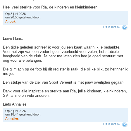
Heel veel sterkte voor Ria, de kinderen en kleinkinderen.
Op 3 juni 2026
om 20:56 getekend door:
A
n
o
u
k
Dit is niet ok
Lieve Hans,
Een tijdje geleden schreef ik voor jou een kaart waarin ik je bedankte.
Voor het zijn van een vader figuur, voorbeeld voor velen, het stabiele
boegbeeld van de club. Je hebt me laten zien hoe je goed bestuurt met
oog voor alle belangen.
Die glimlach op de foto bij dit register is raak: die olijke blik, zo herinner ik
me jou.
Een stukje van de ziel van Sport Vereent is met jouw overlijden gegaan.
Dank voor alle inspiratie en sterkte aan Ria, jullie kinderen, kleinkinderen,
SV familie en vele anderen.
Liefs Annalies
Op 3 juni 2026
om 18:44 getekend door:
A
n
n
a
l
i
e
s
Dit is niet ok