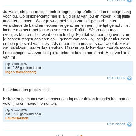
Ja Hans, als jong meisje keek ik tegen je op. Zelfs altijd een beetje bang
voor jou. Op pinksterkamp had ik altijd straf van jou en moest ik bij jullie
in de tent slapen . Waar je weer niet sliep van het gesnurk. Later
veranderde de band en hebben we gelachen en een fijne tijd gehad . Het
laatste moment met jou was samen met Raffie . We zouden maar
eventjes komen . Het werd een hele dag. Fijn dat we toen nog even van
je hebben mogen genieten en jij genoot van ons . Nu ben je er niet meer
en ben je bevrijd van alles . Als er een hiernamaals is dan weet ik zeker
dat we elkaar weer zullen spreken. Maar nu ga ik het doen met de mooie
herinneringen waarvan het pinksterkamp boven aan staat. Heel veel liefs
van mij
Op 3 juni 2026
om 12:35 getekend door:
I
n
g
e
v
W
o
u
d
e
n
b
e
r
g
Dit is niet ok
Inderdaad een groot verlies.
Er komen geen nieuwe herinneringen bij maar ik kan terugdenken aan de
vele fijne en mooie momenten.
Op 3 juni 2026
om 12:28 getekend door:
L
a
u
r
a
H
o
f
m
a
n
Dit is niet ok