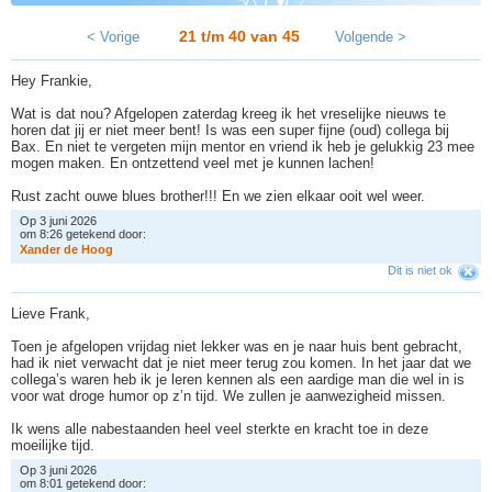
21 t/m 40 van
45
< Vorige
Volgende >
Hey Frankie,
Wat is dat nou? Afgelopen zaterdag kreeg ik het vreselijke nieuws te
horen dat jij er niet meer bent! Is was een super fijne (oud) collega bij
Bax. En niet te vergeten mijn mentor en vriend ik heb je gelukkig 23 mee
mogen maken. En ontzettend veel met je kunnen lachen!
Rust zacht ouwe blues brother!!! En we zien elkaar ooit wel weer.
Op 3 juni 2026
om 8:26 getekend door:
X
a
n
d
e
r
d
e
H
o
o
g
Dit is niet ok
Lieve Frank,
Toen je afgelopen vrijdag niet lekker was en je naar huis bent gebracht,
had ik niet verwacht dat je niet meer terug zou komen. In het jaar dat we
collega’s waren heb ik je leren kennen als een aardige man die wel in is
voor wat droge humor op z’n tijd. We zullen je aanwezigheid missen.
Ik wens alle nabestaanden heel veel sterkte en kracht toe in deze
moeilijke tijd.
Op 3 juni 2026
om 8:01 getekend door: