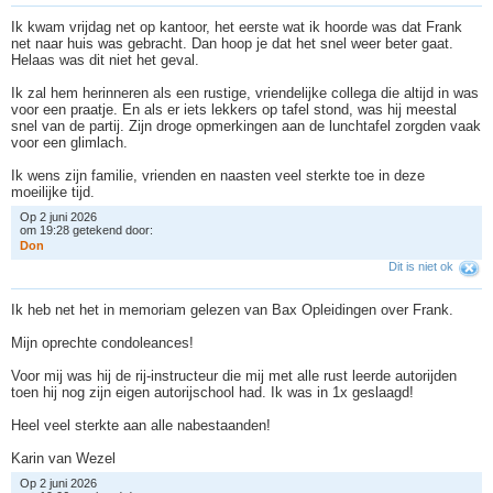
Ik kwam vrijdag net op kantoor, het eerste wat ik hoorde was dat Frank
net naar huis was gebracht. Dan hoop je dat het snel weer beter gaat.
Helaas was dit niet het geval.
Ik zal hem herinneren als een rustige, vriendelijke collega die altijd in was
voor een praatje. En als er iets lekkers op tafel stond, was hij meestal
snel van de partij. Zijn droge opmerkingen aan de lunchtafel zorgden vaak
voor een glimlach.
Ik wens zijn familie, vrienden en naasten veel sterkte toe in deze
moeilijke tijd.
Op 2 juni 2026
om 19:28 getekend door:
D
o
n
Dit is niet ok
Ik heb net het in memoriam gelezen van Bax Opleidingen over Frank.
Mijn oprechte condoleances!
Voor mij was hij de rij-instructeur die mij met alle rust leerde autorijden
toen hij nog zijn eigen autorijschool had. Ik was in 1x geslaagd!
Heel veel sterkte aan alle nabestaanden!
Karin van Wezel
Op 2 juni 2026