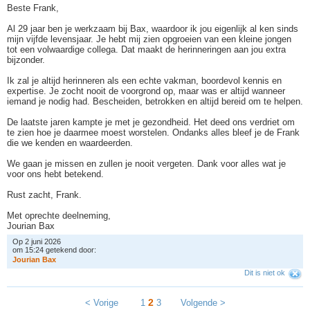
Beste Frank,
Al 29 jaar ben je werkzaam bij Bax, waardoor ik jou eigenlijk al ken sinds
mijn vijfde levensjaar. Je hebt mij zien opgroeien van een kleine jongen
tot een volwaardige collega. Dat maakt de herinneringen aan jou extra
bijzonder.
Ik zal je altijd herinneren als een echte vakman, boordevol kennis en
expertise. Je zocht nooit de voorgrond op, maar was er altijd wanneer
iemand je nodig had. Bescheiden, betrokken en altijd bereid om te helpen.
De laatste jaren kampte je met je gezondheid. Het deed ons verdriet om
te zien hoe je daarmee moest worstelen. Ondanks alles bleef je de Frank
die we kenden en waardeerden.
We gaan je missen en zullen je nooit vergeten. Dank voor alles wat je
voor ons hebt betekend.
Rust zacht, Frank.
Met oprechte deelneming,
Jourian Bax
Op 2 juni 2026
om 15:24 getekend door:
J
o
u
r
i
a
n
B
a
x
Dit is niet ok
2
< Vorige
1
3
Volgende >