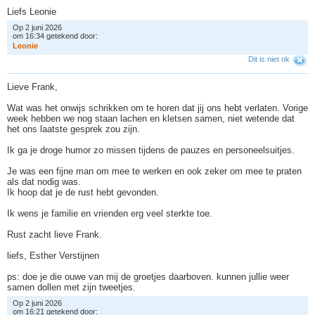
Liefs Leonie
Op 2 juni 2026
om 16:34 getekend door:
L
e
o
n
i
e
Dit is niet ok
Lieve Frank,
Wat was het onwijs schrikken om te horen dat jij ons hebt verlaten. Vorige
week hebben we nog staan lachen en kletsen samen, niet wetende dat
het ons laatste gesprek zou zijn.
Ik ga je droge humor zo missen tijdens de pauzes en personeelsuitjes.
Je was een fijne man om mee te werken en ook zeker om mee te praten
als dat nodig was.
Ik hoop dat je de rust hebt gevonden.
Ik wens je familie en vrienden erg veel sterkte toe.
Rust zacht lieve Frank.
liefs, Esther Verstijnen
ps: doe je die ouwe van mij de groetjes daarboven. kunnen jullie weer
samen dollen met zijn tweetjes.
Op 2 juni 2026
om 16:21 getekend door: