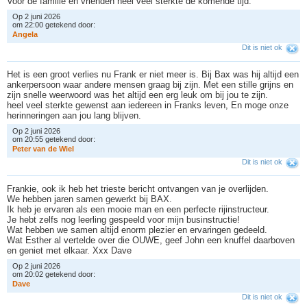
Voor de familie en vrienden heel veel sterkte de komende tijd.
Op 2 juni 2026
om 22:00 getekend door:
A
n
g
e
l
a
Dit is niet ok
Het is een groot verlies nu Frank er niet meer is. Bij Bax was hij altijd een
ankerpersoon waar andere mensen graag bij zijn. Met een stille grijns en
zijn snelle weerwoord was het altijd een erg leuk om bij jou te zijn.
heel veel sterkte gewenst aan iedereen in Franks leven, En moge onze
herinneringen aan jou lang blijven.
Op 2 juni 2026
om 20:55 getekend door:
P
e
t
e
r
v
a
n
d
e
W
i
e
l
Dit is niet ok
Frankie, ook ik heb het trieste bericht ontvangen van je overlijden.
We hebben jaren samen gewerkt bij BAX.
Ik heb je ervaren als een mooie man en een perfecte rijinstructeur.
Je hebt zelfs nog leerling gespeeld voor mijn businstructie!
Wat hebben we samen altijd enorm plezier en ervaringen gedeeld.
Wat Esther al vertelde over die OUWE, geef John een knuffel daarboven
en geniet met elkaar. Xxx Dave
Op 2 juni 2026
om 20:02 getekend door:
D
a
v
e
Dit is niet ok