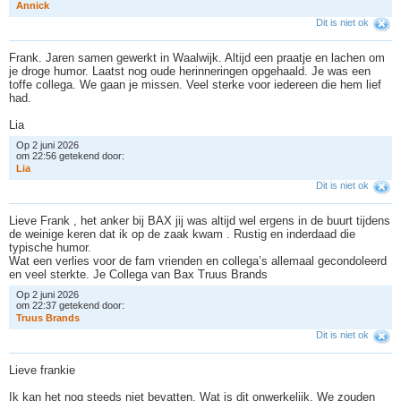
A
n
n
i
c
k
Dit is niet ok
Frank. Jaren samen gewerkt in Waalwijk. Altijd een praatje en lachen om
je droge humor. Laatst nog oude herinneringen opgehaald. Je was een
toffe collega. We gaan je missen. Veel sterke voor iedereen die hem lief
had.
Lia
Op 2 juni 2026
om 22:56 getekend door:
L
i
a
Dit is niet ok
Lieve Frank , het anker bij BAX jij was altijd wel ergens in de buurt tijdens
de weinige keren dat ik op de zaak kwam . Rustig en inderdaad die
typische humor.
Wat een verlies voor de fam vrienden en collega’s allemaal gecondoleerd
en veel sterkte. Je Collega van Bax Truus Brands
Op 2 juni 2026
om 22:37 getekend door:
T
r
u
u
s
B
r
a
n
d
s
Dit is niet ok
Lieve frankie
Ik kan het nog steeds niet bevatten. Wat is dit onwerkelijk. We zouden