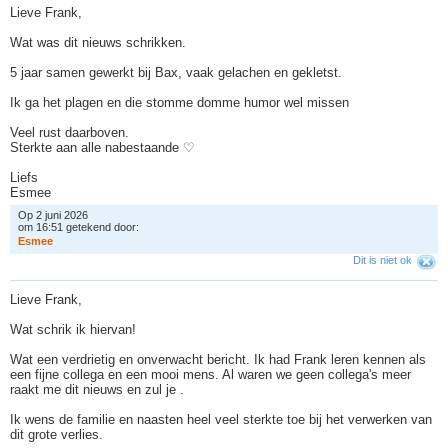
Lieve Frank,
Wat was dit nieuws schrikken.
5 jaar samen gewerkt bij Bax, vaak gelachen en gekletst.
Ik ga het plagen en die stomme domme humor wel missen
Veel rust daarboven.
Sterkte aan alle nabestaande ♡
Liefs
Esmee
Op 2 juni 2026
om 16:51 getekend door:
E
s
m
e
e
Dit is niet ok
Lieve Frank,
Wat schrik ik hiervan!
Wat een verdrietig en onverwacht bericht. Ik had Frank leren kennen als
een fijne collega en een mooi mens. Al waren we geen collega's meer
raakt me dit nieuws en zul je .
Ik wens de familie en naasten heel veel sterkte toe bij het verwerken van
dit grote verlies.