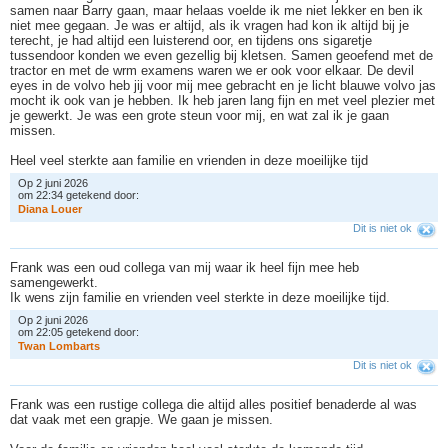
samen naar Barry gaan, maar helaas voelde ik me niet lekker en ben ik
niet mee gegaan. Je was er altijd, als ik vragen had kon ik altijd bij je
terecht, je had altijd een luisterend oor, en tijdens ons sigaretje
tussendoor konden we even gezellig bij kletsen. Samen geoefend met de
tractor en met de wrm examens waren we er ook voor elkaar. De devil
eyes in de volvo heb jij voor mij mee gebracht en je licht blauwe volvo jas
mocht ik ook van je hebben. Ik heb jaren lang fijn en met veel plezier met
je gewerkt. Je was een grote steun voor mij, en wat zal ik je gaan
missen.
Heel veel sterkte aan familie en vrienden in deze moeilijke tijd
Op 2 juni 2026
om 22:34 getekend door:
D
i
a
n
a
L
o
u
e
r
Dit is niet ok
Frank was een oud collega van mij waar ik heel fijn mee heb
samengewerkt.
Ik wens zijn familie en vrienden veel sterkte in deze moeilijke tijd.
Op 2 juni 2026
om 22:05 getekend door:
T
w
a
n
L
o
m
b
a
r
t
s
Dit is niet ok
Frank was een rustige collega die altijd alles positief benaderde al was
dat vaak met een grapje. We gaan je missen.