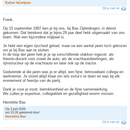
E
s
t
h
e
r
V
e
r
s
t
i
j
n
e
n
Dit is niet ok
Frank,
Op 15 september 1997 ben je bij ons, bij Bax Opleidingen, in dienst
gekomen. Dat betekent dat je bijna 29 jaar deel hebt uitgemaakt van ons
team. Wat een bijzondere mijlpaal is.
Je hebt een eigen rijschool gehad, maar na een aantal jaren toch gekozen
om je bij Bax aan te sluiten.
In de loop der jaren heb je je op verschillende vlakken ingezet: als
theorie-docent voor zowel de auto- als de vrachtautoleerlingen, als
rijinstructeur op de vrachtauto en later ook op de tractor.
Gedurende al die jaren was je er altijd, een fijne, betrouwbare collega en
werknemer. Je stond altijd klaar om iets extra’s te doen en was bij elk
evenement of feestje van de partij.
Dank je voor je inzet, betrokkenheid en de fijne samenwerking.
We zullen je expertise, collegialiteit en gezelligheid enorm missen.
Henriëtte Bax
Op 2 juni 2026
om 15:26 getekend door:
H
e
n
r
i
ë
t
t
e
B
a
x
Dit is niet ok