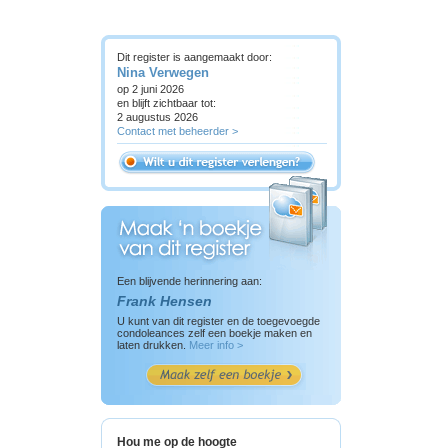
Dit register is aangemaakt door:
Nina Verwegen
op 2 juni 2026
en blijft zichtbaar tot:
2 augustus 2026
Contact met beheerder >
Een blijvende herinnering aan:
Frank Hensen
U kunt van dit register en de toegevoegde
condoleances zelf een boekje maken en
laten drukken.
Meer info >
Hou me op de hoogte