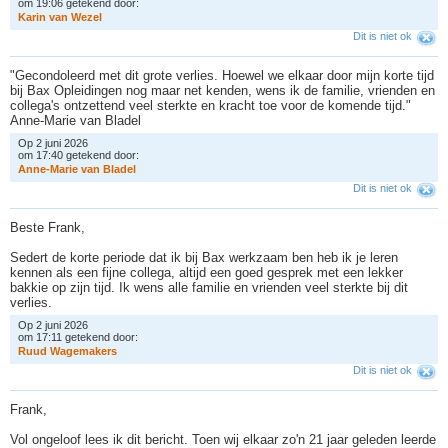
om 19:06 getekend door:
K
a
r
i
n
v
a
n
W
e
z
e
l
Dit is niet ok
"Gecondoleerd met dit grote verlies. Hoewel we elkaar door mijn korte tijd
bij Bax Opleidingen nog maar net kenden, wens ik de familie, vrienden en
collega's ontzettend veel sterkte en kracht toe voor de komende tijd."
Anne-Marie van Bladel
Op 2 juni 2026
om 17:40 getekend door:
A
n
n
e
-
M
a
r
i
e
v
a
n
B
l
a
d
e
l
Dit is niet ok
Beste Frank,
Sedert de korte periode dat ik bij Bax werkzaam ben heb ik je leren
kennen als een fijne collega, altijd een goed gesprek met een lekker
bakkie op zijn tijd. Ik wens alle familie en vrienden veel sterkte bij dit
verlies.
Op 2 juni 2026
om 17:11 getekend door:
R
u
u
d
W
a
g
e
m
a
k
e
r
s
Dit is niet ok
Frank,
Vol ongeloof lees ik dit bericht. Toen wij elkaar zo'n 21 jaar geleden leerde