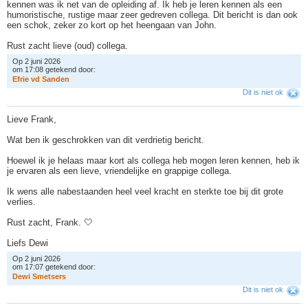
kennen was ik net van de opleiding af. Ik heb je leren kennen als een
humoristische, rustige maar zeer gedreven collega. Dit bericht is dan ook
een schok, zeker zo kort op het heengaan van John.
Rust zacht lieve (oud) collega.
Op 2 juni 2026
om 17:08 getekend door:
E
f
r
i
e
v
d
S
a
n
d
e
n
Dit is niet ok
Lieve Frank,
Wat ben ik geschrokken van dit verdrietig bericht.
Hoewel ik je helaas maar kort als collega heb mogen leren kennen, heb ik
je ervaren als een lieve, vriendelijke en grappige collega.
Ik wens alle nabestaanden heel veel kracht en sterkte toe bij dit grote
verlies.
Rust zacht, Frank. 🤍
Liefs Dewi
Op 2 juni 2026
om 17:07 getekend door:
D
e
w
i
S
m
e
t
s
e
r
s
Dit is niet ok