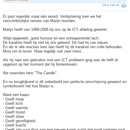
Dit is niet ok
Er past eigenlijk maar één woord. Verbijstering toen we het
verschrikkelijke nieuws van Marijn hoorden.
Marijn heeft van 1998-2006 bij ons op de ICT afdeling gewerkt.
Altijd opgewekt, goed humeur en een ontwapenende lach.
Dit karakter heeft hij niet bij ons geleerd. Dit had hij van nature.
En als ik alle reacties lees dan heeft hij dit karakter ten volle behouden.
Mooi om te lezen. Maar tegelijk ook zeer triest...
Als hij naar een gebruiker met een ICT probleem ging was de helft al
opgelost op het moment dat hij binnenkwam.
We noemden hem "The Candle".
En nu terugkijkend is dit onbedoeld een perfecte omschrijving geweest en
symboliseert het hoe Marijn is.
Want een kaars
- Geeft hoop
- Geeft licht
- Geeft warmte
- Geeft troost
- Geeft sfeer
- Geeft gezelligheid
- Geeft kracht
- Geeft zijn vuur door aan een nieuwe kaars zodat het nooit verloren gaat