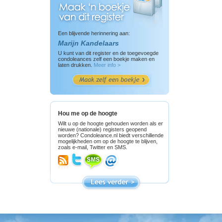
Een blijvende herinnering aan:
Marijn Kandelaars
U kunt van dit register en de toegevoegde
condoleances zelf een boekje maken en
laten drukken.
Meer info >
Hou me op de hoogte
Wilt u op de hoogte gehouden worden als er
nieuwe (nationale) registers geopend
worden? Condoleance.nl biedt verschillende
mogelijkheden om op de hoogte te blijven,
zoals e-mail, Twitter en SMS.