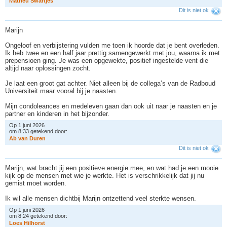
M
a
t
h
e
u
S
w
a
r
t
j
e
s
Dit is niet ok
Marijn
Ongeloof en verbijstering vulden me toen ik hoorde dat je bent overleden.
Ik heb twee en een half jaar prettig samengewerkt met jou, waarna ik met
prepensioen ging. Je was een opgewekte, positief ingestelde vent die
altijd naar oplossingen zocht.
Je laat een groot gat achter. Niet alleen bij de collega’s van de Radboud
Universiteit maar vooral bij je naasten.
Mijn condoleances en medeleven gaan dan ook uit naar je naasten en je
partner en kinderen in het bijzonder.
Op 1 juni 2026
om 8:33 getekend door:
A
b
v
a
n
D
u
r
e
n
Dit is niet ok
Marijn, wat bracht jij een positieve energie mee, en wat had je een mooie
kijk op de mensen met wie je werkte. Het is verschrikkelijk dat jij nu
gemist moet worden.
Ik wil alle mensen dichtbij Marijn ontzettend veel sterkte wensen.
Op 1 juni 2026
om 8:24 getekend door:
L
o
e
s
H
i
l
h
o
r
s
t