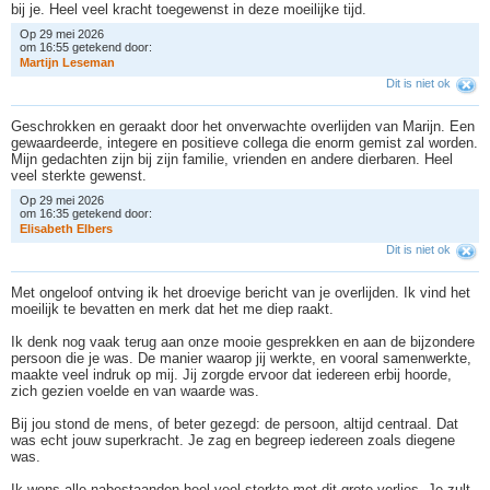
bij je. Heel veel kracht toegewenst in deze moeilijke tijd.
Op 29 mei 2026
om 16:55 getekend door:
M
a
r
t
i
j
n
L
e
s
e
m
a
n
Dit is niet ok
Geschrokken en geraakt door het onverwachte overlijden van Marijn. Een
gewaardeerde, integere en positieve collega die enorm gemist zal worden.
Mijn gedachten zijn bij zijn familie, vrienden en andere dierbaren. Heel
veel sterkte gewenst.
Op 29 mei 2026
om 16:35 getekend door:
E
l
i
s
a
b
e
t
h
E
l
b
e
r
s
Dit is niet ok
Met ongeloof ontving ik het droevige bericht van je overlijden. Ik vind het
moeilijk te bevatten en merk dat het me diep raakt.
Ik denk nog vaak terug aan onze mooie gesprekken en aan de bijzondere
persoon die je was. De manier waarop jij werkte, en vooral samenwerkte,
maakte veel indruk op mij. Jij zorgde ervoor dat iedereen erbij hoorde,
zich gezien voelde en van waarde was.
Bij jou stond de mens, of beter gezegd: de persoon, altijd centraal. Dat
was echt jouw superkracht. Je zag en begreep iedereen zoals diegene
was.
Ik wens alle nabestaanden heel veel sterkte met dit grote verlies. Je zult