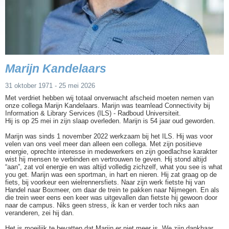
Marijn Kandelaars
31 oktober 1971 - 25 mei 2026
Met verdriet hebben wij totaal onverwacht afscheid moeten nemen van
onze collega Marijn Kandelaars. Marijn was teamlead Connectivity bij
Information & Library Services (ILS) - Radboud Universiteit.
Hij is op 25 mei in zijn slaap overleden. Marijn is 54 jaar oud geworden.
Marijn was sinds 1 november 2022 werkzaam bij het ILS. Hij was voor
velen van ons veel meer dan alleen een collega. Met zijn positieve
energie, oprechte interesse in medewerkers en zijn goedlachse karakter
wist hij mensen te verbinden en vertrouwen te geven. Hij stond altijd
“aan”, zat vol energie en was altijd volledig zichzelf, what you see is what
you get. Marijn was een sportman, in hart en nieren. Hij zat graag op de
fiets, bij voorkeur een wielrennersfiets. Naar zijn werk fietste hij van
Handel naar Boxmeer, om daar de trein te pakken naar Nijmegen. En als
die trein weer eens een keer was uitgevallen dan fietste hij gewoon door
naar de campus. Niks geen stress, ik kan er verder toch niks aan
veranderen, zei hij dan.
Het is moeilijk te bevatten dat Marijn er niet meer is. We zijn dankbaar