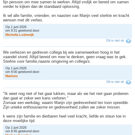
fijn persoon om mee samen te werken. Altijd vrolijk en bereid om samen
verder te kijken dan de standaard oplossing.
Ik wil alle familie, vrienden, en naasten van Marijn veel sterkte en kracht
wensen met dit verlies.
Op 1 juni 2026
om 9:31 getekend door:
M
i
c
h
e
l
l
a
L
o
d
e
w
i
j
k
Dit is niet ok
We verliezen en gedreven collega bij wie samenwerken hoog in het
vaandel stond. Altijd bereid om mee te denken, geen vraag was te gek.
Sterkte voor familie,naaste omgeving en collega's.
Op 1 juni 2026
om 9:00 getekend door:
M
a
r
l
o
e
s
Dit is niet ok
"Ik weet nog niet of het gaat lukken, maar als we het niet gaan proberen
dan gaat er zeker een kans verloren."
Zomaar een werkdag, waarin Marijn zijn gedrevenheid ten toon spreidde.
Zijn unieke enthousiasme en gedrevenheid zullen we zeker missen.
k wens zijn familie en dierbaren heel veel kracht, liefde en steun toe in
deze moeilijke tijd.
Op 1 juni 2026
om 8:45 getekend door: