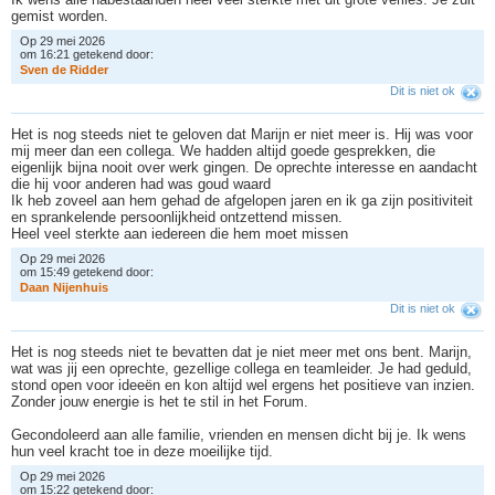
gemist worden.
Op 29 mei 2026
om 16:21 getekend door:
S
v
e
n
d
e
R
i
d
d
e
r
Dit is niet ok
Het is nog steeds niet te geloven dat Marijn er niet meer is. Hij was voor
mij meer dan een collega. We hadden altijd goede gesprekken, die
eigenlijk bijna nooit over werk gingen. De oprechte interesse en aandacht
die hij voor anderen had was goud waard
Ik heb zoveel aan hem gehad de afgelopen jaren en ik ga zijn positiviteit
en sprankelende persoonlijkheid ontzettend missen.
Heel veel sterkte aan iedereen die hem moet missen
Op 29 mei 2026
om 15:49 getekend door:
D
a
a
n
N
i
j
e
n
h
u
i
s
Dit is niet ok
Het is nog steeds niet te bevatten dat je niet meer met ons bent. Marijn,
wat was jij een oprechte, gezellige collega en teamleider. Je had geduld,
stond open voor ideeën en kon altijd wel ergens het positieve van inzien.
Zonder jouw energie is het te stil in het Forum.
Gecondoleerd aan alle familie, vrienden en mensen dicht bij je. Ik wens
hun veel kracht toe in deze moeilijke tijd.
Op 29 mei 2026
om 15:22 getekend door: