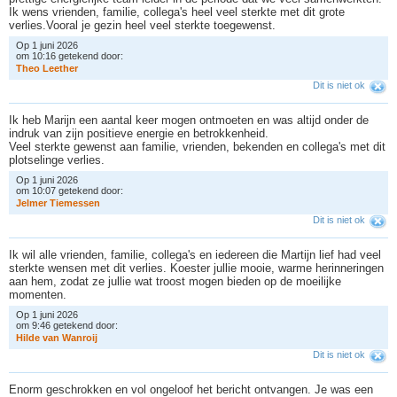
Ik wens vrienden, familie, collega's heel veel sterkte met dit grote
verlies.Vooral je gezin heel veel sterkte toegewenst.
Op 1 juni 2026
om 10:16 getekend door:
T
h
e
o
L
e
e
t
h
e
r
Dit is niet ok
Ik heb Marijn een aantal keer mogen ontmoeten en was altijd onder de
indruk van zijn positieve energie en betrokkenheid.
Veel sterkte gewenst aan familie, vrienden, bekenden en collega's met dit
plotselinge verlies.
Op 1 juni 2026
om 10:07 getekend door:
J
e
l
m
e
r
T
i
e
m
e
s
s
e
n
Dit is niet ok
Ik wil alle vrienden, familie, collega's en iedereen die Martijn lief had veel
sterkte wensen met dit verlies. Koester jullie mooie, warme herinneringen
aan hem, zodat ze jullie wat troost mogen bieden op de moeilijke
momenten.
Op 1 juni 2026
om 9:46 getekend door:
H
i
l
d
e
v
a
n
W
a
n
r
o
i
j
Dit is niet ok
Enorm geschrokken en vol ongeloof het bericht ontvangen. Je was een