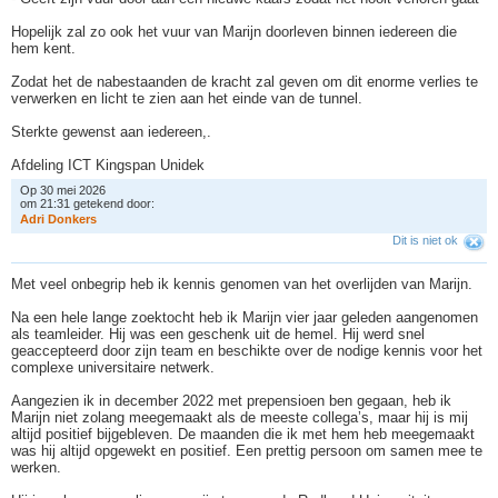
Hopelijk zal zo ook het vuur van Marijn doorleven binnen iedereen die
hem kent.
Zodat het de nabestaanden de kracht zal geven om dit enorme verlies te
verwerken en licht te zien aan het einde van de tunnel.
Sterkte gewenst aan iedereen,.
Afdeling ICT Kingspan Unidek
Op 30 mei 2026
om 21:31 getekend door:
A
d
r
i
D
o
n
k
e
r
s
Dit is niet ok
Met veel onbegrip heb ik kennis genomen van het overlijden van Marijn.
Na een hele lange zoektocht heb ik Marijn vier jaar geleden aangenomen
als teamleider. Hij was een geschenk uit de hemel. Hij werd snel
geaccepteerd door zijn team en beschikte over de nodige kennis voor het
complexe universitaire netwerk.
Aangezien ik in december 2022 met prepensioen ben gegaan, heb ik
Marijn niet zolang meegemaakt als de meeste collega’s, maar hij is mij
altijd positief bijgebleven. De maanden die ik met hem heb meegemaakt
was hij altijd opgewekt en positief. Een prettig persoon om samen mee te
werken.