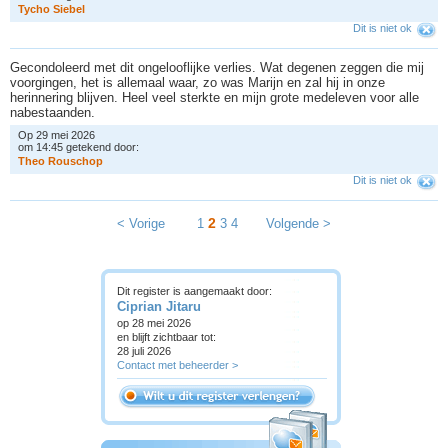
T
y
c
h
o
S
i
e
b
e
l
Dit is niet ok
Gecondoleerd met dit ongelooflijke verlies. Wat degenen zeggen die mij
voorgingen, het is allemaal waar, zo was Marijn en zal hij in onze
herinnering blijven. Heel veel sterkte en mijn grote medeleven voor alle
nabestaanden.
Op 29 mei 2026
om 14:45 getekend door:
T
h
e
o
R
o
u
s
c
h
o
p
Dit is niet ok
2
< Vorige
1
3
4
Volgende >
Dit register is aangemaakt door:
Ciprian Jitaru
op 28 mei 2026
en blijft zichtbaar tot:
28 juli 2026
Contact met beheerder >