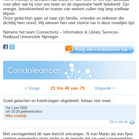
voor alles wat hij voor ons team en de organisatie heeft betekend. Zijn
energie, betrokkenheid en manier van werken zullen nog lang voelbaar
blijven.
Onze gedachten gaan uit naar zijn familie, vrienden en iedereen die
dichtbij hem stond. Wij wensen hen veel sterkte toe in deze moeilijke tijd.
Namens het team Connectivity – Information & Library Services -
Radboud Universiteit Nijmegen
21 t/m 40 van
75
< Vorige
Volgende >
Goed gelachen en kwinkslagen uitgedeeld, helaas niet meer...
Op 1 juni 2026
om 10:20 getekend door:
N
i
k
o
s
t
o
l
w
i
j
k
Dit is niet ok
Met verslagenheid dit nare bericht ontvangen. Ik ken Marijn als een fijne
prettige energierijke team leider in de periode dat we veel samenwerkten.