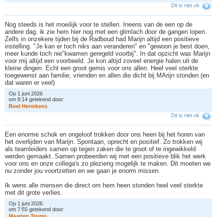
Dit is niet ok
Nog steeds is het moeilijk voor te stellen. Ineens van de een op de
andere dag. ik zie hem hier nog met een glimlach door de gangen lopen.
Zelfs in onzekere tijden bij de Radboud had Marijn altijd een positieve
instelling. "Je kan er toch niks aan veranderen" en "gewoon je best doen,
meer kunde toch nie"kwamen geregeld voorbij". In dat opzicht was Marijn
voor mij altijd een voorbeeld. Je kon altijd zoveel energie halen uit de
kleine dingen. Echt een groot gemis voor ons allen. Heel veel sterkte
toegewenst aan familie, vrienden en allen die dicht bij MArijn stonden (en
dat waren er veel)
Op 1 juni 2026
om 8:14 getekend door:
R
o
e
l
H
e
r
m
k
e
n
s
Dit is niet ok
Een enorme schok en ongeloof trokken door ons heen bij het horen van
het overlijden van Marijn. Spontaan, oprecht en positief. Zo trokken wij
als teamleiders samen op tegen zaken die te groot of te ingewikkeld
werden gemaakt. Samen probeerden wij met een positieve blik het werk
voor ons en onze collega's zo plezierig mogelijk te maken. Dit moeten we
nu zonder jou voortzetten en we gaan je enorm missen.
Ik wens alle mensen die direct om hem heen stonden heel veel sterkte
met dit grote verlies.
Op 1 juni 2026
om 7:55 getekend door:
M
a
a
r
t
e
n
T
r
o
m
p