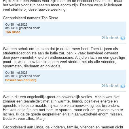
Hij is zeker een verlies voor zijn team en de Radboud Universiteit, maar
het verlies voor zijn naasten moet enorm zijn. Daarom wens ik iedereen
veel sterkte bij deze rauwverweerking.
Gecondoleerd namens Ton Risse.
Op 30 mei 2026
om 14:50 getekend door:
T
o
n
R
i
s
s
e
Dit is niet ok
Wat een schok om te lezen dat je er niet meer bent. Toen ik jaren als
studentreceptioniste aan de balie zat, ben ik vaak beïnvloed geweest
door jouw vriendelijkheid en enthousiasme. Altijd en lach en een gezellige
praat. Ik wens jouw familie enorm veel sterkte, net als alle vrienden,
sportmaten, dierbaren en collega’s.
Op 30 mei 2026
om 10:36 getekend door:
D
e
s
i
r
e
e
v
a
n
d
e
r
B
e
r
g
Dit is niet ok
Wat is dit een ongelooflijk groot en onwerkelijk verlies. Marijn was niet
zomaar een teamleider; met zijn warmte, humor, positieve energie en
oprechte interesse maakte hij van onze samenwerking iets bijzonders.
Het was altijd fijn om met hem te sparren, maar ook om gewoon even te
lachen. Ik ga de goede gesprekken en zijn aanwezigheid enorm missen.
Bedankt voor alles, Marijn.
Gecondoleerd aan Linda, de kinderen, familie, vrienden en mensen dicht