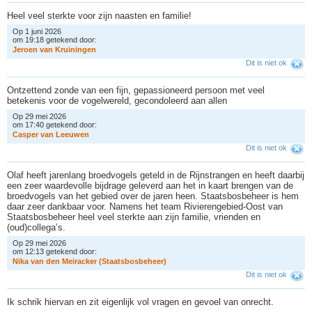
Heel veel sterkte voor zijn naasten en familie!
Op 1 juni 2026
om 19:18 getekend door:
J
e
r
o
e
n
v
a
n
K
r
u
i
n
i
n
g
e
n
Dit is niet ok
Ontzettend zonde van een fijn, gepassioneerd persoon met veel
betekenis voor de vogelwereld, gecondoleerd aan allen
Op 29 mei 2026
om 17:40 getekend door:
C
a
s
p
e
r
v
a
n
L
e
e
u
w
e
n
Dit is niet ok
Olaf heeft jarenlang broedvogels geteld in de Rijnstrangen en heeft daarbij
een zeer waardevolle bijdrage geleverd aan het in kaart brengen van de
broedvogels van het gebied over de jaren heen. Staatsbosbeheer is hem
daar zeer dankbaar voor. Namens het team Rivierengebied-Oost van
Staatsbosbeheer heel veel sterkte aan zijn familie, vrienden en
(oud)collega’s.
Op 29 mei 2026
om 12:13 getekend door:
N
i
k
a
v
a
n
d
e
n
M
e
i
r
a
c
k
e
r
(
S
t
a
a
t
s
b
o
s
b
e
h
e
e
r
)
Dit is niet ok
Ik schrik hiervan en zit eigenlijk vol vragen en gevoel van onrecht.