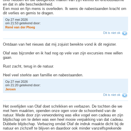
en dat in alle bescheidenheid.
Een mooi en fijn mens is overleden. Ik wens de nabestaanden kracht om
dit verlies en gemis te dragen.
Op 27 mei 2026
om 21:53 getekend door:
R
e
n
é
v
a
n
d
e
r
P
l
o
e
g
Dit is niet ok
Ontdaan van het nieuws dat mij zojuist bereikte vond ik dit register.
Olaf was bijzonder en ik had nog op vele van zijn excursies mee willen
gaan.
Rust zacht, terug in de natuur.
Heel veel sterkte aan famillie en nabestaanden.
Op 27 mei 2026
om 21:20 getekend door:
J
e
r
o
e
n
Dit is niet ok
Het overlijden van Olaf doet schrikken en verbazen. De tochten die we
met hem maakten, openden onze ogen voor de schoonheid van de
natuur. Mede door zijn verwondering was elke vogel een cadeau en zijn
blijdschap om te delen was een heel mooie verpakking van dat cadeau.
Dubbele blijdschap. Verbazing omdat Olaf de indruk maakte dicht bij de
natuur en zichzelf te blijven en daardoor ook minder vanzelfsprekende