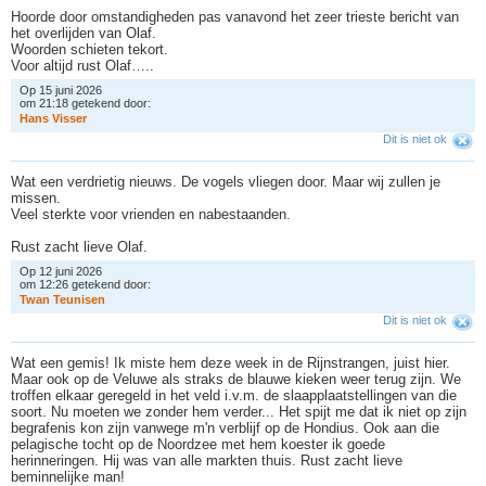
Hoorde door omstandigheden pas vanavond het zeer trieste bericht van
het overlijden van Olaf.
Woorden schieten tekort.
Voor altijd rust Olaf…..
Op 15 juni 2026
om 21:18 getekend door:
H
a
n
s
V
i
s
s
e
r
Dit is niet ok
Wat een verdrietig nieuws. De vogels vliegen door. Maar wij zullen je
missen.
Veel sterkte voor vrienden en nabestaanden.
Rust zacht lieve Olaf.
Op 12 juni 2026
om 12:26 getekend door:
T
w
a
n
T
e
u
n
i
s
e
n
Dit is niet ok
Wat een gemis! Ik miste hem deze week in de Rijnstrangen, juist hier.
Maar ook op de Veluwe als straks de blauwe kieken weer terug zijn. We
troffen elkaar geregeld in het veld i.v.m. de slaapplaatstellingen van die
soort. Nu moeten we zonder hem verder... Het spijt me dat ik niet op zijn
begrafenis kon zijn vanwege m'n verblijf op de Hondius. Ook aan die
pelagische tocht op de Noordzee met hem koester ik goede
herinneringen. Hij was van alle markten thuis. Rust zacht lieve
beminnelijke man!