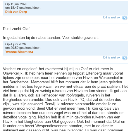
Op 11 juni 2026
om 18:47 getekend door:
D
i
c
k
v
a
n
D
o
r
p
Dit is niet ok
Rust zacht Olaf.
In gedachten bij de nabestaanden. Veel sterkte gewenst.
Op 4 juni 2026
om 20:59 getekend door:
Y
v
o
n
n
e
B
l
o
e
m
e
n
a
Dit is niet ok
Verdriet en ongeloof: het overheerst bij mij nu Olaf er niet meer is.
Onwerkelijk. Ik heb hem leren kennen op telpost Eltenberg maar vooral
tijdens zijn onderzoek naar het voorkomen van Havik en Wespendief in
het Bergherbos. Memorabel blijft het moment dat ik hem jaren geleden
midden in het bos tegenkwam en we met elkaar aan de praat raakten. Het
viel hem op dat hij zo weinig ruiveren van Haviken kon vinden. Ik gaf aan
dat ik al jaren, ook als liefhebber van roofvogels, ruiveren in het
Bergherbos verzamelde. Dus ook van Havik. "O, dat zal de reden dus
zijn", was zijn antwoord. Terwijl ik ruiveren verzamelde omdat ik ze
gewoon mooi vond, deed Olaf er veel meer mee. Hij kon op bais van
ruiveren bepalen hoe oud een vogel was en of het al dan niet steeds om
dezelfde vogel ging. Nadien heb ik al mijn gevonden ruiveren van een
Havik in het Bergherbos aan Olaf gegeven. Ook het moment dat Olaf en
ik onder een bezet Wespendievennest stonden, met in de directe
nabijheid een dassenburcht, was heel bijzonder. Hij was daar ingetogen