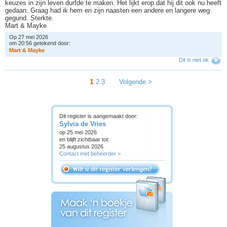
keuzes in zijn leven durfde te maken. Het lijkt erop dat hij dit ook nu heeft
gedaan. Graag had ik hem en zijn naasten een andere en langere weg
gegund. Sterkte.
Mart & Mayke
Op 27 mei 2026
om 20:56 getekend door:
M
a
r
t
&
M
a
y
k
e
Dit is niet ok
1
2
3
Volgende >
Dit register is aangemaakt door:
Sylvia de Vries
op 25 mei 2026
en blijft zichtbaar tot:
25 augustus 2026
Contact met beheerder >