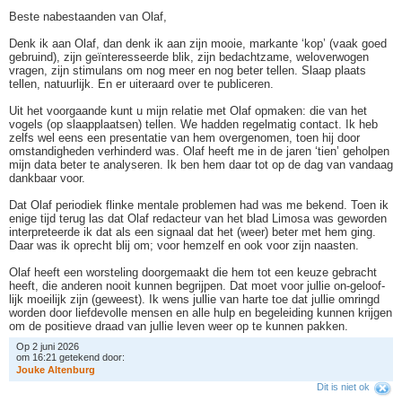
Beste nabestaanden van Olaf,
Denk ik aan Olaf, dan denk ik aan zijn mooie, markante ‘kop’ (vaak goed
gebruind), zijn geïnteresseerde blik, zijn bedachtzame, weloverwogen
vragen, zijn stimulans om nog meer en nog beter tellen. Slaap plaats
tellen, natuurlijk. En er uiteraard over te publiceren.
Uit het voorgaande kunt u mijn relatie met Olaf opmaken: die van het
vogels (op slaapplaatsen) tellen. We hadden regelmatig contact. Ik heb
zelfs wel eens een presentatie van hem overgenomen, toen hij door
omstandigheden verhinderd was. Olaf heeft me in de jaren ‘tien’ geholpen
mijn data beter te analyseren. Ik ben hem daar tot op de dag van vandaag
dankbaar voor.
Dat Olaf periodiek flinke mentale problemen had was me bekend. Toen ik
enige tijd terug las dat Olaf redacteur van het blad Limosa was geworden
interpreteerde ik dat als een signaal dat het (weer) beter met hem ging.
Daar was ik oprecht blij om; voor hemzelf en ook voor zijn naasten.
Olaf heeft een worsteling doorgemaakt die hem tot een keuze gebracht
heeft, die anderen nooit kunnen begrijpen. Dat moet voor jullie on-geloof-
lijk moeilijk zijn (geweest). Ik wens jullie van harte toe dat jullie omringd
worden door liefdevolle mensen en alle hulp en begeleiding kunnen krijgen
om de positieve draad van jullie leven weer op te kunnen pakken.
Op 2 juni 2026
om 16:21 getekend door:
J
o
u
k
e
A
l
t
e
n
b
u
r
g
Dit is niet ok