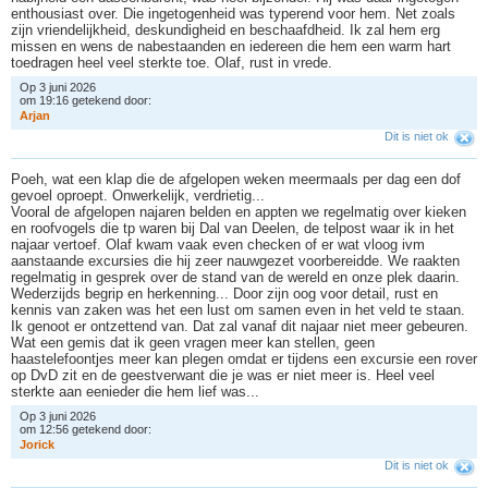
enthousiast over. Die ingetogenheid was typerend voor hem. Net zoals
zijn vriendelijkheid, deskundigheid en beschaafdheid. Ik zal hem erg
missen en wens de nabestaanden en iedereen die hem een warm hart
toedragen heel veel sterkte toe. Olaf, rust in vrede.
Op 3 juni 2026
om 19:16 getekend door:
A
r
j
a
n
Dit is niet ok
Poeh, wat een klap die de afgelopen weken meermaals per dag een dof
gevoel oproept. Onwerkelijk, verdrietig...
Vooral de afgelopen najaren belden en appten we regelmatig over kieken
en roofvogels die tp waren bij Dal van Deelen, de telpost waar ik in het
najaar vertoef. Olaf kwam vaak even checken of er wat vloog ivm
aanstaande excursies die hij zeer nauwgezet voorbereidde. We raakten
regelmatig in gesprek over de stand van de wereld en onze plek daarin.
Wederzijds begrip en herkenning... Door zijn oog voor detail, rust en
kennis van zaken was het een lust om samen even in het veld te staan.
Ik genoot er ontzettend van. Dat zal vanaf dit najaar niet meer gebeuren.
Wat een gemis dat ik geen vragen meer kan stellen, geen
haastelefoontjes meer kan plegen omdat er tijdens een excursie een rover
op DvD zit en de geestverwant die je was er niet meer is. Heel veel
sterkte aan eenieder die hem lief was...
Op 3 juni 2026
om 12:56 getekend door:
J
o
r
i
c
k
Dit is niet ok