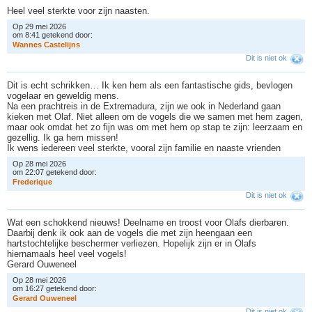
Heel veel sterkte voor zijn naasten.
Op 29 mei 2026
om 8:41 getekend door:
W
a
n
n
e
s
C
a
s
t
e
l
i
j
n
s
Dit is niet ok
Dit is echt schrikken… Ik ken hem als een fantastische gids, bevlogen
vogelaar en geweldig mens.
Na een prachtreis in de Extremadura, zijn we ook in Nederland gaan
kieken met Olaf. Niet alleen om de vogels die we samen met hem zagen,
maar ook omdat het zo fijn was om met hem op stap te zijn: leerzaam en
gezellig. Ik ga hem missen!
Ik wens iedereen veel sterkte, vooral zijn familie en naaste vrienden
Op 28 mei 2026
om 22:07 getekend door:
F
r
e
d
e
r
i
q
u
e
Dit is niet ok
Wat een schokkend nieuws! Deelname en troost voor Olafs dierbaren.
Daarbij denk ik ook aan de vogels die met zijn heengaan een
hartstochtelijke beschermer verliezen. Hopelijk zijn er in Olafs
hiernamaals heel veel vogels!
Gerard Ouweneel
Op 28 mei 2026
om 16:27 getekend door:
G
e
r
a
r
d
O
u
w
e
n
e
e
l
Dit is niet ok