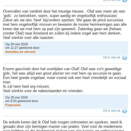
Overvallen van verdriet door het treurige nieuws . Olaf was meer als een
‘gids’. zo betrokken, warm, super aardig en ongelooflijk enthousiast.
Zeker als we iets ‘heel’ bijzonders spotten. We gaan de privé excursies
met hem ongelooflijk missen en bewaren de mooie herinneringen aan alle
keren dat we met hem op pad zijn geweest. Zaterdag gaan we (helaas
zonder Olaf) naar Ameland en zullen bij iedere vogel aan hem denken.
Veel sterkte voor alle naasten.
Op 28 mei 2026
om 11:27 getekend door:
A
n
n
e
l
i
e
s
e
n
v
i
n
c
e
n
t
Dit is niet ok
Enorm geschokt door het overlijden van Olaf! Olaf was zo'n geweldige
gids, het was altijd een groot plezier om met hem op excursie te gaan.
Een heel goede vogelaar, maar vooral ook een heel vriendelijk en sociaal
man.
Ik zal hem heel erg missen.
Veel sterkte voor de nabestaanden en vrienden.
Op 28 mei 2026
om 8:20 getekend door:
F
r
a
n
c
o
i
s
e
Dit is niet ok
De enkele keren dat ik Olaf heb mogen ontmoeten en spreken, werd ik
geraakt door zijn bevlogen manier van praten. Veel voor de medemens
over hebben en die deelgenoot maken van zijn kennis en enthousiasme