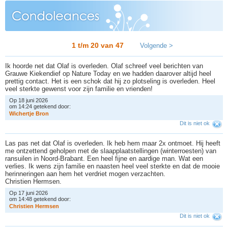
1 t/m 20 van
47
Volgende >
Ik hoorde net dat Olaf is overleden. Olaf schreef veel berichten van
Grauwe Kiekendief op Nature Today en we hadden daarover altijd heel
prettig contact. Het is een schok dat hij zo plotseling is overleden. Heel
veel sterkte gewenst voor zijn familie en vrienden!
Op 18 juni 2026
om 14:24 getekend door:
W
i
c
h
e
r
t
j
e
B
r
o
n
Dit is niet ok
Las pas net dat Olaf is overleden. Ik heb hem maar 2x ontmoet. Hij heeft
me ontzettend geholpen met de slaapplaatstellingen (winterroesten) van
ransuilen in Noord-Brabant. Een heel fijne en aardige man. Wat een
verlies. Ik wens zijn familie en naasten heel veel sterkte en dat de mooie
herinneringen aan hem het verdriet mogen verzachten.
Christien Hermsen.
Op 17 juni 2026
om 14:48 getekend door:
C
h
r
i
s
t
i
e
n
H
e
r
m
s
e
n
Dit is niet ok