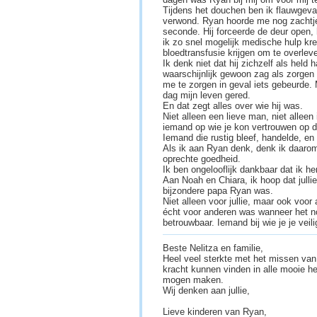
Tijdens het douchen ben ik flauwgevall
verwond. Ryan hoorde me nog zachtje
seconde. Hij forceerde de deur open,
ik zo snel mogelijk medische hulp kre
bloedtransfusie krijgen om te overlev
Ik denk niet dat hij zichzelf als held 
waarschijnlijk gewoon zag als zorgen 
me te zorgen in geval iets gebeurde. 
dag mijn leven gered.
En dat zegt alles over wie hij was.
Niet alleen een lieve man, niet alle
iemand op wie je kon vertrouwen op d
Iemand die rustig bleef, handelde, en
Als ik aan Ryan denk, denk ik daarom 
oprechte goedheid.
Ik ben ongelooflijk dankbaar dat ik 
Aan Noah en Chiara, ik hoop dat jullie 
bijzondere papa Ryan was.
Niet alleen voor jullie, maar ook voo
écht voor anderen was wanneer het n
betrouwbaar. Iemand bij wie je je veil
Beste Nelitza en familie,
Heel veel sterkte met het missen van j
kracht kunnen vinden in alle mooie he
mogen maken.
Wij denken aan jullie,
Lieve kinderen van Ryan,