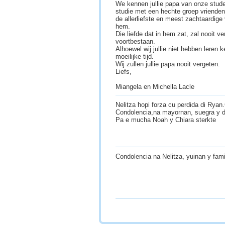
We kennen jullie papa van onze stude
studie met een hechte groep vrienden
de allerliefste en meest zachtaardige 
hem.
Die liefde dat in hem zat, zal nooit verg
voortbestaan.
Alhoewel wij jullie niet hebben leren 
moeilijke tijd.
Wij zullen jullie papa nooit vergeten.
Liefs,
Miangela en Michella Lacle
Nelitza hopi forza cu perdida di Rya
Condolencia,na mayornan, suegra y 
Pa e mucha Noah y Chiara sterkte
Condolencia na Nelitza, yuinan y fa