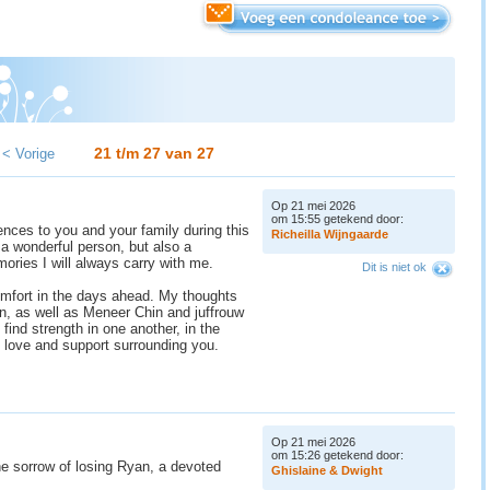
21 t/m 27 van
27
< Vorige
Op 21 mei 2026
om 15:55 getekend door:
nces to you and your family during this
R
i
c
h
e
i
l
l
a
W
i
j
n
g
a
a
r
d
e
 a wonderful person, but also a
ories I will always carry with me.
Dit is niet ok
mfort in the days ahead. My thoughts
en, as well as Meneer Chin and juffrouw
find strength in one another, in the
 love and support surrounding you.
Op 21 mei 2026
om 15:26 getekend door:
he sorrow of losing Ryan, a devoted
G
h
i
s
l
a
i
n
e
&
D
w
i
g
h
t