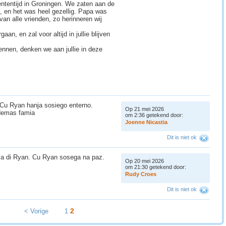
ntentijd in Groningen. We zaten aan de
, en het was heel gezellig. Papa was
van alle vrienden, zo herinneren wij
aan, en zal voor altijd in jullie blijven
kennen, denken we aan jullie in deze
n.Cu Ryan hanja sosiego enterno.
Op 21 mei 2026
demas famia
om 2:36 getekend door:
J
o
e
n
n
e
N
i
c
a
s
t
i
a
Dit is niet ok
mia di Ryan. Cu Ryan sosega na paz.
Op 20 mei 2026
om 21:30 getekend door:
R
u
d
y
C
r
o
e
s
Dit is niet ok
2
< Vorige
1