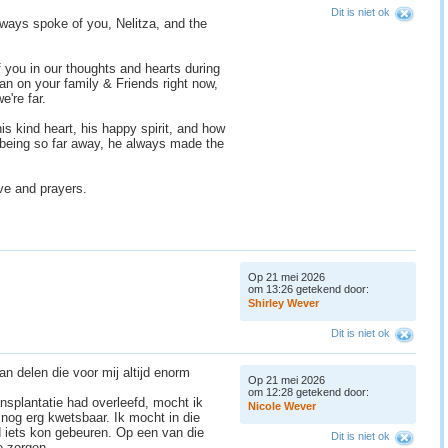
Dit is niet ok
always spoke of you, Nelitza, and the
f you in our thoughts and hearts during
lean on your family & Friends right now,
e're far.
s kind heart, his happy spirit, and how
being so far away, he always made the
ve and prayers.
Op 21 mei 2026
.
om 13:26 getekend door:
S
h
i
r
l
e
y
W
e
v
e
r
Dit is niet ok
an delen die voor mij altijd enorm
Op 21 mei 2026
om 12:28 getekend door:
ansplantatie had overleefd, mocht ik
N
i
c
o
l
e
W
e
v
e
r
 nog erg kwetsbaar. Ik mocht in die
ijd iets kon gebeuren. Op een van die
Dit is niet ok
e zorgen.