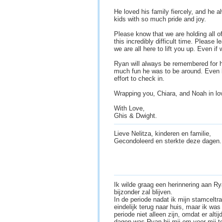
He loved his family fiercely, and he 
kids with so much pride and joy.
Please know that we are holding all o
this incredibly difficult time. Please 
we are all here to lift you up. Even if w
Ryan will always be remembered for hi
much fun he was to be around. Even 
effort to check in.
Wrapping you, Chiara, and Noah in lo
With Love,
Ghis & Dwight.
Lieve Nelitza, kinderen en familie,
Gecondoleerd en sterkte deze dagen
Ik wilde graag een herinnering aan Ry
bijzonder zal blijven.
In de periode nadat ik mijn stamceltr
eindelijk terug naar huis, maar ik was
periode niet alleen zijn, omdat er alt
dagen was Ryan bij mij om voor mij t