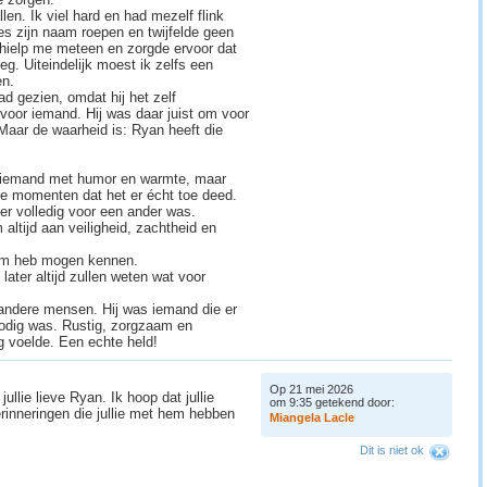
en. Ik viel hard en had mezelf flink
s zijn naam roepen en twijfelde geen
 hielp me meteen en zorgde ervoor dat
eg. Uiteindelijk moest ik zelfs een
en.
had gezien, omdat hij het zelf
voor iemand. Hij was daar juist om voor
Maar de waarheid is: Ryan heeft die
en iemand met humor en warmte, maar
e momenten dat het er écht toe deed.
 er volledig voor een ander was.
altijd aan veiligheid, zachtheid en
hem heb mogen kennen.
later altijd zullen weten wat voor
r andere mensen. Hij was iemand die er
odig was. Rustig, zorgzaam en
ig voelde. Een echte held!
Op 21 mei 2026
ullie lieve Ryan. Ik hoop dat jullie
om 9:35 getekend door:
rinneringen die jullie met hem hebben
M
i
a
n
g
e
l
a
L
a
c
l
e
Dit is niet ok