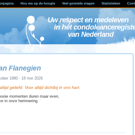
orpagina
Hou me op de hoogte
Veel gestelde vragen
Statistieken
Cont
Uw respect en medele
in hét condoleanceregist
van Nederland
an Flanegien
tober 1980 - 18 mei 2026
ltijd geliefd. Voor altijd dichtbij in ons hart.
mooie momenten duren maar even,
ve in onze herinnering.