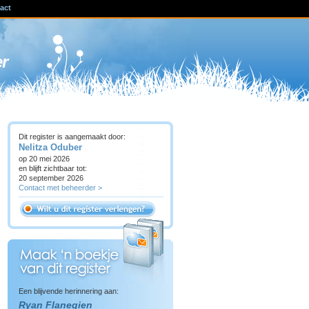
act
ven
er
Dit register is aangemaakt door:
Nelitza Oduber
op 20 mei 2026
en blijft zichtbaar tot:
20 september 2026
Contact met beheerder >
Een blijvende herinnering aan:
Ryan Flanegien