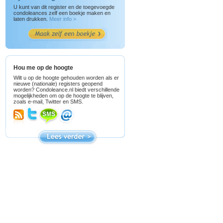
U kunt van dit register en de toegevoegde
condoleances zelf een boekje maken en
laten drukken.
Meer info >
Hou me op de hoogte
Wilt u op de hoogte gehouden worden als er
nieuwe (nationale) registers geopend
worden? Condoleance.nl biedt verschillende
mogelijkheden om op de hoogte te blijven,
zoals e-mail, Twitter en SMS.