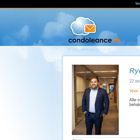
Vo
Ry
22 ok
Voor a
Alle 
behal