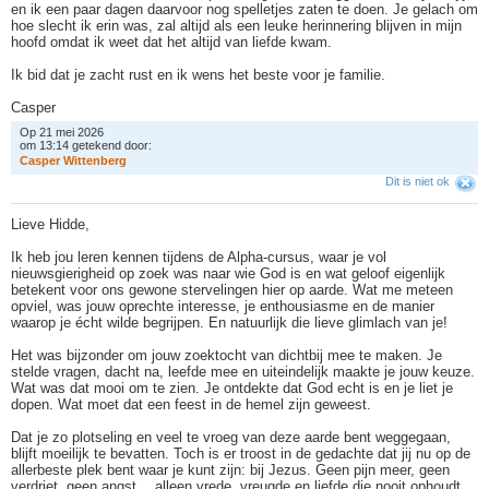
en ik een paar dagen daarvoor nog spelletjes zaten te doen. Je gelach om
hoe slecht ik erin was, zal altijd als een leuke herinnering blijven in mijn
hoofd omdat ik weet dat het altijd van liefde kwam.
Ik bid dat je zacht rust en ik wens het beste voor je familie.
Casper
Op 21 mei 2026
om 13:14 getekend door:
C
a
s
p
e
r
W
i
t
t
e
n
b
e
r
g
Dit is niet ok
Lieve Hidde,
Ik heb jou leren kennen tijdens de Alpha-cursus, waar je vol
nieuwsgierigheid op zoek was naar wie God is en wat geloof eigenlijk
betekent voor ons gewone stervelingen hier op aarde. Wat me meteen
opviel, was jouw oprechte interesse, je enthousiasme en de manier
waarop je écht wilde begrijpen. En natuurlijk die lieve glimlach van je!
Het was bijzonder om jouw zoektocht van dichtbij mee te maken. Je
stelde vragen, dacht na, leefde mee en uiteindelijk maakte je jouw keuze.
Wat was dat mooi om te zien. Je ontdekte dat God echt is en je liet je
dopen. Wat moet dat een feest in de hemel zijn geweest.
Dat je zo plotseling en veel te vroeg van deze aarde bent weggegaan,
blijft moeilijk te bevatten. Toch is er troost in de gedachte dat jij nu op de
allerbeste plek bent waar je kunt zijn: bij Jezus. Geen pijn meer, geen
verdriet, geen angst …alleen vrede, vreugde en liefde die nooit ophoudt.