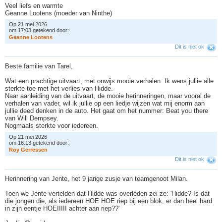
Veel liefs en warmte
Geanne Lootens (moeder van Ninthe)
Op 21 mei 2026
om 17:03 getekend door:
G
e
a
n
n
e
L
o
o
t
e
n
s
Dit is niet ok
Beste familie van Tarel,
Wat een prachtige uitvaart, met onwijs mooie verhalen. Ik wens jullie alle
sterkte toe met het verlies van Hidde.
Naar aanleiding van de uitvaart, de mooie herinneringen, maar vooral de
verhalen van vader, wil ik jullie op een liedje wijzen wat mij enorm aan
jullie deed denken in de auto. Het gaat om het nummer: Beat you there
van Will Dempsey.
Nogmaals sterkte voor iedereen.
Op 21 mei 2026
om 16:13 getekend door:
R
o
y
G
e
r
r
e
s
s
e
n
Dit is niet ok
Herinnering van Jente, het 9 jarige zusje van teamgenoot Milan.
Toen we Jente vertelden dat Hidde was overleden zei ze: 'Hidde? Is dat
die jongen die, als iedereen HOE HOE riep bij een blok, er dan heel hard
in zijn eentje HOEIIIII achter aan riep??'