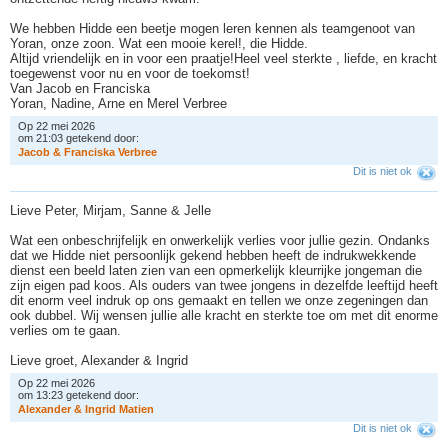
We hebben Hidde een beetje mogen leren kennen als teamgenoot van
Yoran, onze zoon. Wat een mooie kerel!, die Hidde.
Altijd vriendelijk en in voor een praatje!Heel veel sterkte , liefde, en kracht
toegewenst voor nu en voor de toekomst!
Van Jacob en Franciska
Yoran, Nadine, Arne en Merel Verbree
Op 22 mei 2026
om 21:03 getekend door:
J
a
c
o
b
&
F
r
a
n
c
i
s
k
a
V
e
r
b
r
e
e
Dit is niet ok
Lieve Peter, Mirjam, Sanne & Jelle
Wat een onbeschrijfelijk en onwerkelijk verlies voor jullie gezin. Ondanks
dat we Hidde niet persoonlijk gekend hebben heeft de indrukwekkende
dienst een beeld laten zien van een opmerkelijk kleurrijke jongeman die
zijn eigen pad koos. Als ouders van twee jongens in dezelfde leeftijd heeft
dit enorm veel indruk op ons gemaakt en tellen we onze zegeningen dan
ook dubbel. Wij wensen jullie alle kracht en sterkte toe om met dit enorme
verlies om te gaan.
Lieve groet, Alexander & Ingrid
Op 22 mei 2026
om 13:23 getekend door:
A
l
e
x
a
n
d
e
r
&
I
n
g
r
i
d
M
a
t
i
e
n
Dit is niet ok