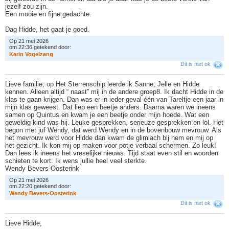
jezelf zou zijn.
Een mooie en fijne gedachte.
Dag Hidde, het gaat je goed.
Op 21 mei 2026
om 22:36 getekend door:
K
a
r
i
n
V
o
g
e
l
z
a
n
g
Dit is niet ok
Lieve familie, op Het Sterrenschip leerde ik Sanne, Jelle en Hidde
kennen. Alleen altijd “ naast” mij in de andere groep8. Ik dacht Hidde in de
klas te gaan krijgen. Dan was er in ieder geval één van Tareltje een jaar in
mijn klas geweest. Dat liep een beetje anders. Daarna waren we ineens
samen op Quintus en kwam je een beetje onder mijn hoede. Wat een
geweldig kind was hij. Leuke gesprekken, serieuze gesprekken en lol. Het
begon met juf Wendy, dat werd Wendy en in de bovenbouw mevrouw. Als
het mevrouw werd voor Hidde dan kwam de glimlach bij hem en mij op
het gezicht. Ik kon mij op maken voor potje verbaal schermen. Zo leuk!
Dan lees ik ineens het vreselijke nieuws. Tijd staat even stil en woorden
schieten te kort. Ik wens jullie heel veel sterkte.
Wendy Bevers-Oosterink
Op 21 mei 2026
om 22:20 getekend door:
W
e
n
d
y
B
e
v
e
r
s
-
O
o
s
t
e
r
i
n
k
Dit is niet ok
Lieve Hidde,