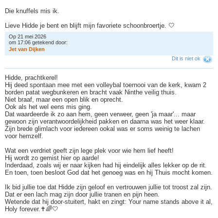
Die knuffels mis ik.
Lieve Hidde je bent en blijft mijn favoriete schoonbroertje. 🤍
Op 21 mei 2026
om 17:06 getekend door:
J
e
t
v
a
n
D
i
j
k
e
n
Dit is niet ok
Hidde, prachtkerel!
Hij deed spontaan mee met een volleybal toernooi van de kerk, kwam 2
borden patat wegbunkeren en bracht vaak Ninthe veilig thuis.
Niet braaf, maar een open blik en oprecht.
Ook als het wel eens mis ging.
Dat waardeerde ik zo aan hem, geen verweer, geen 'ja maar'... maar
gewoon zijn verantwoordelijkheid pakken en daarna was het weer klaar.
Zijn brede glimlach voor iedereen ookal was er soms weinig te lachen
voor hemzelf.
Wat een verdriet geeft zijn lege plek voor wie hem lief heeft!
Hij wordt zo gemist hier op aarde!
Inderdaad, zoals wij er naar kijken had hij eindelijk alles lekker op de rit.
En toen, toen besloot God dat het genoeg was en hij Thuis mocht komen.
Ik bid jullie toe dat Hidde zijn geloof en vertrouwen jullie tot troost zal zijn.
Dat er een lach mag zijn door jullie tranen en pijn heen.
Wetende dat hij door-stuitert, hakt en zingt: Your name stands above it al,
Holy forever.✝️🌈🤍