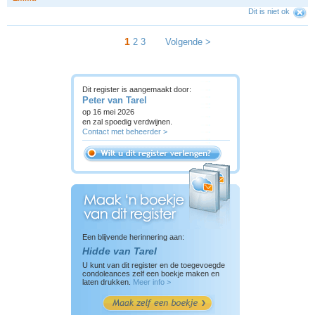
Dit is niet ok
1
2
3
Volgende >
Dit register is aangemaakt door:
Peter van Tarel
op 16 mei 2026
en zal spoedig verdwijnen.
Contact met beheerder >
Een blijvende herinnering aan:
Hidde van Tarel
U kunt van dit register en de toegevoegde
condoleances zelf een boekje maken en
laten drukken.
Meer info >