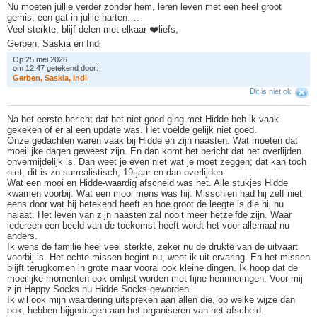
Nu moeten jullie verder zonder hem, leren leven met een heel groot
gemis, een gat in jullie harten….
Veel sterkte, blijf delen met elkaar ❤️liefs,
Gerben, Saskia en Indi
Op 25 mei 2026
om 12:47 getekend door:
G
e
r
b
e
n
,
S
a
s
k
i
a
,
I
n
d
i
Dit is niet ok
Na het eerste bericht dat het niet goed ging met Hidde heb ik vaak
gekeken of er al een update was. Het voelde gelijk niet goed.
Onze gedachten waren vaak bij Hidde en zijn naasten. Wat moeten dat
moeilijke dagen geweest zijn. En dan komt het bericht dat het overlijden
onvermijdelijk is. Dan weet je even niet wat je moet zeggen; dat kan toch
niet, dit is zo surrealistisch; 19 jaar en dan overlijden.
Wat een mooi en Hidde-waardig afscheid was het. Alle stukjes Hidde
kwamen voorbij. Wat een mooi mens was hij. Misschien had hij zelf niet
eens door wat hij betekend heeft en hoe groot de leegte is die hij nu
nalaat. Het leven van zijn naasten zal nooit meer hetzelfde zijn. Waar
iedereen een beeld van de toekomst heeft wordt het voor allemaal nu
anders.
Ik wens de familie heel veel sterkte, zeker nu de drukte van de uitvaart
voorbij is. Het echte missen begint nu, weet ik uit ervaring. En het missen
blijft terugkomen in grote maar vooral ook kleine dingen. Ik hoop dat de
moeilijke momenten ook omlijst worden met fijne herinneringen. Voor mij
zijn Happy Socks nu Hidde Socks geworden.
Ik wil ook mijn waardering uitspreken aan allen die, op welke wijze dan
ook, hebben bijgedragen aan het organiseren van het afscheid.