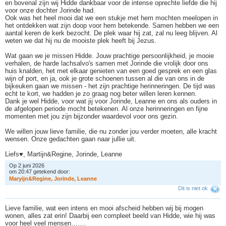
en bovenal zijn wij Hidde dankbaar voor de intense oprechte liefde die hij
voor onze dochter Jorinde had.
Ook was het heel mooi dat we een stukje met hem mochten meelopen in
het ontdekken wat zijn doop voor hem betekende. Samen hebben we een
aantal keren de kerk bezocht. De plek waar hij zat, zal nu leeg blijven. Al
weten we dat hij nu de mooiste plek heeft bij Jezus.
Wat gaan we je missen Hidde. Jouw prachtige persoonlijkheid, je mooie
verhalen, de harde lachsalvo's samen met Jorinde die vrolijk door ons
huis knalden, het met elkaar genieten van een goed gesprek en een glas
wijn of port, en ja, ook je grote schoenen tussen al die van ons in de
bijkeuken gaan we missen - het zijn prachtige herinneringen. De tijd was
echt te kort, we hadden je zo graag nog beter willen leren kennen.
Dank je wel Hidde, voor wat jij voor Jorinde, Leanne en ons als ouders in
de afgelopen periode mocht betekenen. Al onze herinneringen en fijne
momenten met jou zijn bijzonder waardevol voor ons gezin.
We willen jouw lieve familie, die nu zonder jou verder moeten, alle kracht
wensen. Onze gedachten gaan naar jullie uit.
Liefs♥️, Martijn&Regine, Jorinde, Leanne
Op 2 juni 2026
om 20:47 getekend door:
M
a
r
y
i
j
n
&
R
e
g
i
n
e
,
J
o
r
i
n
d
e
,
L
e
a
n
n
e
Dit is niet ok
Lieve familie, wat een intens en mooi afscheid hebben wij bij mogen
wonen, alles zat erin! Daarbij een compleet beeld van Hidde, wie hij was
voor heel veel mensen…….