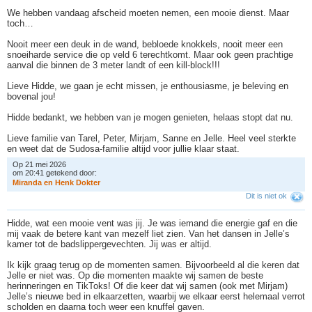
We hebben vandaag afscheid moeten nemen, een mooie dienst. Maar
toch…
Nooit meer een deuk in de wand, bebloede knokkels, nooit meer een
snoeiharde service die op veld 6 terechtkomt. Maar ook geen prachtige
aanval die binnen de 3 meter landt of een kill-block!!!
Lieve Hidde, we gaan je echt missen, je enthousiasme, je beleving en
bovenal jou!
Hidde bedankt, we hebben van je mogen genieten, helaas stopt dat nu.
Lieve familie van Tarel, Peter, Mirjam, Sanne en Jelle. Heel veel sterkte
en weet dat de Sudosa-familie altijd voor jullie klaar staat.
Op 21 mei 2026
om 20:41 getekend door:
M
i
r
a
n
d
a
e
n
H
e
n
k
D
o
k
t
e
r
Dit is niet ok
Hidde, wat een mooie vent was jij. Je was iemand die energie gaf en die
mij vaak de betere kant van mezelf liet zien. Van het dansen in Jelle’s
kamer tot de badslippergevechten. Jij was er altijd.
Ik kijk graag terug op de momenten samen. Bijvoorbeeld al die keren dat
Jelle er niet was. Op die momenten maakte wij samen de beste
herinneringen en TikToks! Of die keer dat wij samen (ook met Mirjam)
Jelle’s nieuwe bed in elkaarzetten, waarbij we elkaar eerst helemaal verrot
scholden en daarna toch weer een knuffel gaven.