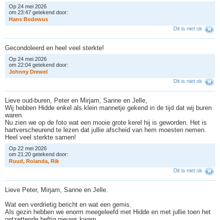
Op 24 mei 2026
om 23:47 getekend door:
H
a
n
s
B
o
d
e
w
u
s
Dit is niet ok
Gecondoleerd en heel veel sterkte!
Op 24 mei 2026
om 22:04 getekend door:
J
o
h
n
n
y
D
r
e
w
e
l
Dit is niet ok
Lieve oud-buren, Peter en Mirjam, Sanne en Jelle,
Wij hebben Hidde enkel als klein mannetje gekend in de tijd dat wij buren
waren.
Nu zien we op de foto wat een mooie grote kerel hij is geworden. Het is
hartverscheurend te lezen dat jullie afscheid van hem moesten nemen.
Heel veel sterkte samen!
Op 22 mei 2026
om 21:20 getekend door:
R
u
u
d
,
R
o
l
a
n
d
a
,
R
i
k
Dit is niet ok
Lieve Peter, Mirjam, Sanne en Jelle.
Wat een verdrietig bericht en wat een gemis.
Als gezin hebben we enorm meegeleefd met Hidde en met jullie toen het
ontzettende heftig nieuws kwam.