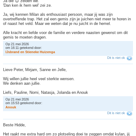
Ja die 😊 zeiden we.
'Dan ken ik hem wel' zei ze.
Ja, wij kennen Milan als enthousiast persoon, maar jij was zijn
overtreffende trap. Het zal een gemis zijn je juichen niet meer te horen in
of naast het veld. Maar we weten dat je nu juicht in de hemel.
Alle kracht en liefde voor de familie en verdere naasten gewenst om dit
gemis te moeten dragen.
Op 21 mei 2026
om 16:11 getekend door:
I
J
s
b
r
a
n
d
e
n
S
t
i
e
n
e
k
e
H
u
i
z
e
n
g
a
Dit is niet ok
Lieve Peter, Mirjam, Sanne en Jelle,
Wij willen jullie heel veel sterkte wensen.
We denken aan jullie.
Liefs, Pauline, Nomi, Natasja, Jolanda en Anouk
Op 21 mei 2026
om 15:53 getekend door:
A
n
o
u
k
Dit is niet ok
Beste Hidde,
Het raakt me extra hard om zo plotseling doei te zeggen omdat kylan, jij