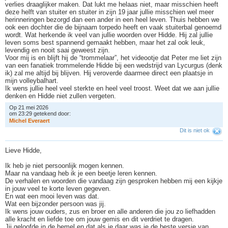
verlies draaglijker maken. Dat lukt me helaas niet, maar misschien heeft
deze helft van stuiter en stuiter in zijn 19 jaar jullie misschien wel meer
herinneringen bezorgd dan een ander in een heel leven. Thuis hebben we
ook een dochter die de bijnaam torpedo heeft en vaak stuiterbal genoemd
wordt. Wat herkende ik veel van jullie woorden over Hidde. Hij zal jullie
leven soms best spannend gemaakt hebben, maar het zal ook leuk,
levendig en nooit saai geweest zijn.
Voor mij is en blijft hij de “trommelaar”, het videootje dat Peter me liet zijn
van een fanatiek trommelende Hidde bij een wedstrijd van Lycurgus (denk
ik) zal me altijd bij blijven. Hij veroverde daarmee direct een plaatsje in
mijn volleybalhart.
Ik wens jullie heel veel sterkte en heel veel troost. Weet dat we aan jullie
denken en Hidde niet zullen vergeten.
Op 21 mei 2026
om 23:29 getekend door:
M
i
c
h
e
l
E
v
e
r
a
e
r
t
Dit is niet ok
Lieve Hidde,
Ik heb je niet persoonlijk mogen kennen.
Maar na vandaag heb ik je een beetje leren kennen.
De verhalen en woorden die vandaag zijn gesproken hebben mij een kijkje
in jouw veel te korte leven gegeven.
En wat een mooi leven was dat.
Wat een bijzonder persoon was jij.
Ik wens jouw ouders, zus en broer en alle anderen die jou zo liefhadden
alle kracht en liefde toe om jouw gemis en dit verdriet te dragen.
Jij geloofde in de hemel en dat als je daar was je de beste versie van