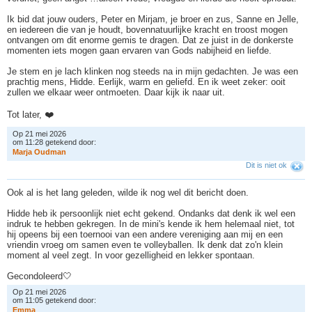
Ik bid dat jouw ouders, Peter en Mirjam, je broer en zus, Sanne en Jelle,
en iedereen die van je houdt, bovennatuurlijke kracht en troost mogen
ontvangen om dit enorme gemis te dragen. Dat ze juist in de donkerste
momenten iets mogen gaan ervaren van Gods nabijheid en liefde.
Je stem en je lach klinken nog steeds na in mijn gedachten. Je was een
prachtig mens, Hidde. Eerlijk, warm en geliefd. En ik weet zeker: ooit
zullen we elkaar weer ontmoeten. Daar kijk ik naar uit.
Tot later, ❤️
Op 21 mei 2026
om 11:28 getekend door:
M
a
r
j
a
O
u
d
m
a
n
Dit is niet ok
Ook al is het lang geleden, wilde ik nog wel dit bericht doen.
Hidde heb ik persoonlijk niet echt gekend. Ondanks dat denk ik wel een
indruk te hebben gekregen. In de mini's kende ik hem helemaal niet, tot
hij opeens bij een toernooi van een andere vereniging aan mij en een
vriendin vroeg om samen even te volleyballen. Ik denk dat zo'n klein
moment al veel zegt. In voor gezelligheid en lekker spontaan.
Gecondoleerd🤍
Op 21 mei 2026
om 11:05 getekend door:
E
m
m
a