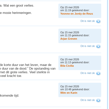
. Wat een groot verlies.
Op 15 mei 2026
om 11:19 getekend door:
de mooie herinneringen.
Y
v
o
n
n
e
e
n
J
o
r
d
y
d
e
R
e
u
s
)
Dit is niet ok
Op 15 mei 2026
om 11:15 getekend door:
A
r
j
a
n
G
r
e
v
e
n
Dit is niet ok
Op 15 mei 2026
om 11:13 getekend door:
de korte duur van het leven, maar de
B
i
l
a
C
i
c
i
l
i
a
e duur van de dood.” De opstanding van
t dit grote verlies. Veel sterkte in
Dit is niet ok
l veel kracht toe.
Op 15 mei 2026
om 10:48 getekend door:
W
i
m
e
n
K
a
r
i
n
nkomende tijd.
Dit is niet ok