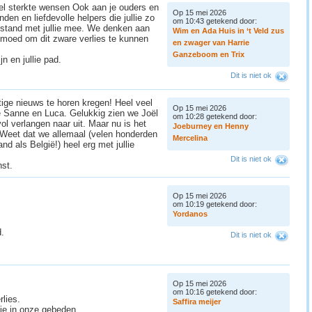
el sterkte wensen Ook aan je ouders en
Op 15 mei 2026
den en liefdevolle helpers die jullie zo
om 10:43 getekend door:
fstand met jullie mee. We denken aan
W
i
m
e
n
A
d
a
H
u
i
s
i
n
‘
t
V
e
l
d
z
u
s
n moed om dit zware verlies te kunnen
e
n
z
w
a
g
e
r
v
a
n
H
a
r
r
i
e
G
a
n
z
e
b
o
o
m
e
n
T
r
i
x
jn en jullie pad.
Dit is niet ok
tige nieuws te horen kregen! Heel veel
Op 15 mei 2026
e Sanne en Luca. Gelukkig zien we Joël
om 10:28 getekend door:
ol verlangen naar uit. Maar nu is het
J
o
e
b
u
r
n
e
y
e
n
H
e
n
n
y
e. Weet dat we allemaal (velen honderden
M
e
r
c
e
l
i
n
a
nd als België!) heel erg met jullie
Dit is niet ok
nst.
Op 15 mei 2026
om 10:19 getekend door:
Y
o
r
d
a
n
o
s
d.
Dit is niet ok
Op 15 mei 2026
om 10:16 getekend door:
rlies.
S
a
f
f
i
r
a
m
e
i
j
e
r
lie in onze gebeden