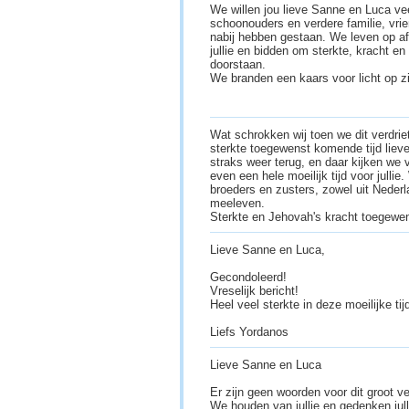
We willen jou lieve Sanne en Luca ve
schoonouders en verdere familie, vrien
nabij hebben gestaan. We leven op a
jullie en bidden om sterkte, kracht e
doorstaan.
We branden een kaars voor licht op zi
Wat schrokken wij toen we dit verdrie
sterkte toegewenst komende tijd liev
straks weer terug, en daar kijken we v
even een hele moeilijk tijd voor julli
broeders en zusters, zowel uit Nederla
meeleven.
Sterkte en Jehovah's kracht toegewe
Lieve Sanne en Luca,
Gecondoleerd!
Vreselijk bericht!
Heel veel sterkte in deze moeilijke tij
Liefs Yordanos
Lieve Sanne en Luca
Er zijn geen woorden voor dit groot ve
We houden van jullie en gedenken jul