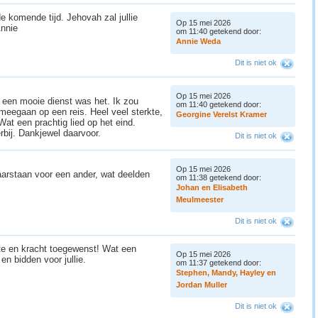
e komende tijd. Jehovah zal jullie
Op 15 mei 2026
 Annie
om 11:40 getekend door:
A
n
n
i
e
W
e
d
a
Dit is niet ok
Op 15 mei 2026
 een mooie dienst was het. Ik zou
om 11:40 getekend door:
meegaan op een reis. Heel veel sterkte,
G
e
o
r
g
i
n
e
V
e
r
e
l
s
t
K
r
a
m
e
r
at een prachtig lied op het eind.
rbij. Dankjewel daarvoor.
Dit is niet ok
Op 15 mei 2026
klaarstaan voor een ander, wat deelden
om 11:38 getekend door:
J
o
h
a
n
e
n
E
l
i
s
a
b
e
t
h
M
e
u
l
m
e
e
s
t
e
r
Dit is niet ok
te en kracht toegewenst! Wat een
Op 15 mei 2026
n bidden voor jullie.
om 11:37 getekend door:
S
t
e
p
h
e
n
,
M
a
n
d
y
,
H
a
y
l
e
y
e
n
J
o
r
d
a
n
M
u
l
l
e
r
Dit is niet ok