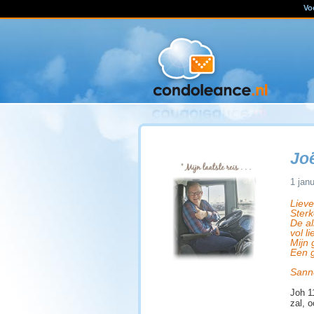
Vo
Jo
1 jan
Liev
Sterk
De al
vol l
Mijn 
Een g
Sann
Joh 1
zal, o