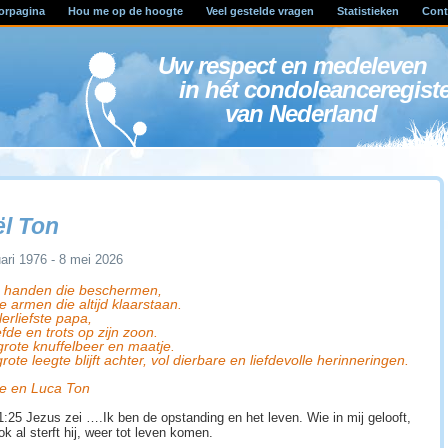
orpagina
Hou me op de hoogte
Veel gestelde vragen
Statistieken
Cont
Uw respect en medele
in hét condoleanceregist
van Nederland
ël Ton
uari 1976 - 8 mei 2026
e handen die beschermen,
e armen die altijd klaarstaan.
lerliefste papa,
iefde en trots op zijn zoon.
grote knuffelbeer en maatje.
rote leegte blijft achter, vol dierbare en liefdevolle herinneringen.
e en Luca Ton
1:25 Jezus zei ….Ik ben de opstanding en het leven. Wie in mij gelooft,
ok al sterft hij, weer tot leven komen.