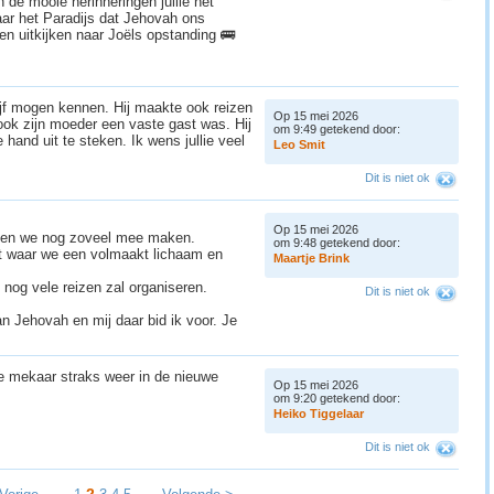
n de mooie herinneringen jullie het
naar het Paradijs dat Jehovah ons
wen uitkijken naar Joëls opstanding 🚌
rijf mogen kennen. Hij maakte ook reizen
Op 15 mei 2026
 ook zijn moeder een vaste gast was. Hij
om 9:49 getekend door:
hand uit te steken. Ik wens jullie veel
L
e
o
S
m
i
t
Dit is niet ok
Op 15 mei 2026
eten we nog zoveel mee maken.
om 9:48 getekend door:
it waar we een volmaakt lichaam en
M
a
a
r
t
j
e
B
r
i
n
k
 nog vele reizen zal organiseren.
Dit is niet ok
an Jehovah en mij daar bid ik voor. Je
we mekaar straks weer in de nieuwe
Op 15 mei 2026
om 9:20 getekend door:
H
e
i
k
o
T
i
g
g
e
l
a
a
r
Dit is niet ok
2