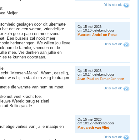
Dit is niet ok
st
lsea Meijer
tomheid geslagen door dit uitermate
Op 15 mei 2026
 het dat zo een warme, vriendelijke
om 10:16 getekend door:
eer zo’n goeie papa en meelevend
M
a
e
t
e
n
s
A
n
d
r
é
e
n
R
o
s
e
aat. Een busreis zal nooit meer
mooie herinneringen. We willen jou lieve
Dit is niet ok
k aan de familie, vrienden en de
llie mee. We denken aan jullie en
rlies te kunnen doorstaan.
ie,
Op 15 mei 2026
n echt "Mensen-Mens". Warm, gezellig,
om 10:14 getekend door:
 ander was hij in staat om zorg te dragen
J
e
a
n
-
P
a
u
l
e
n
T
a
m
a
r
J
a
n
s
s
e
n
zinnetje die warmte van hem nu moet
Dit is niet ok
ekomst veel kracht toe.
euwe Wereld terug te zien!
n uit Bellingwolde.
Op 15 mei 2026
om 10:12 getekend door:
drietige verlies van jullie maatje en
M
a
r
g
a
r
e
t
h
v
a
n
V
l
i
e
t
Dit is niet ok