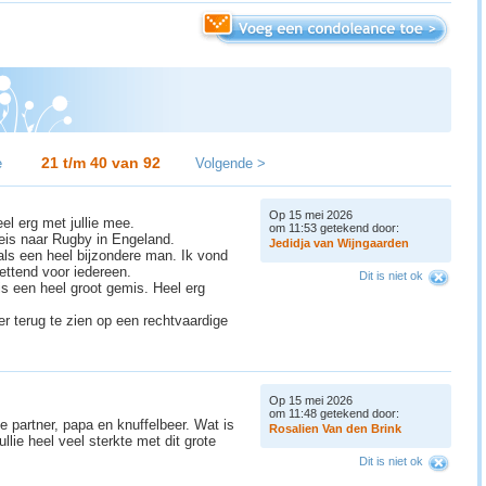
21 t/m 40 van
92
e
Volgende >
Op 15 mei 2026
eel erg met jullie mee.
om 11:53 getekend door:
reis naar Rugby in Engeland.
J
e
d
i
d
j
a
v
a
n
W
i
j
n
g
a
a
r
d
e
n
als een heel bijzondere man. Ik vond
ettend voor iedereen.
Dit is niet ok
 een heel groot gemis. Heel erg
r terug te zien op een rechtvaardige
Op 15 mei 2026
om 11:48 getekend door:
e partner, papa en knuffelbeer. Wat is
R
o
s
a
l
i
e
n
V
a
n
d
e
n
B
r
i
n
k
llie heel veel sterkte met dit grote
Dit is niet ok