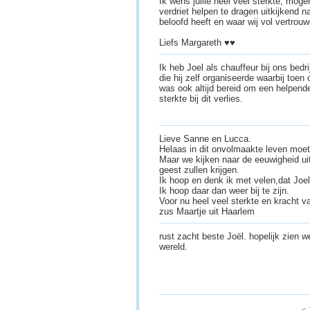
Ik wens jullie heel veel sterkte, moge
verdriet helpen te dragen uitkijkend 
beloofd heeft en waar wij vol vertrou
Liefs Margareth ♥️♥️
Ik heb Joel als chauffeur bij ons bed
die hij zelf organiseerde waarbij toen
was ook altijd bereid om een helpende 
sterkte bij dit verlies.
Lieve Sanne en Lucca.
Helaas in dit onvolmaakte leven mo
Maar we kijken naar de eeuwigheid u
geest zullen krijgen.
Ik hoop en denk ik met velen,dat Joel
Ik hoop daar dan weer bij te zijn.
Voor nu heel veel sterkte en kracht v
zus Maartje uit Haarlem
rust zacht beste Joël. hopelijk zien 
wereld.