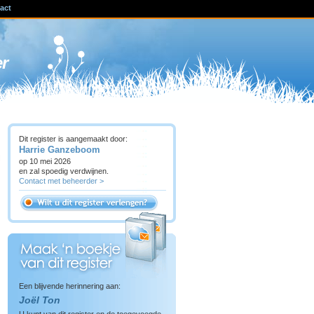
act
ven
er
Dit register is aangemaakt door:
Harrie Ganzeboom
op 10 mei 2026
en zal spoedig verdwijnen.
Contact met beheerder >
Een blijvende herinnering aan:
Joël Ton