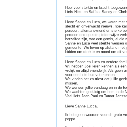
Heel veel sterkte en kracht toegewen
Liefs Niels en Saffira. Sandy en Che
Lieve Sanne en Luca, we waren met s
slecht en onverwacht nieuws, hoe kan
persoon, allemansvriend en sterke b
persoon ons op zo’n plotse wijze verl
hetzelfde zijn, wat een gemis, al die 
Sanne en Luca veel sterkte wensen oo
gemeente. We leven op afstand met ju
bidden om sterkte en moed om dit ve
Lieve Sanne en Luca en verdere famil
Wij hebben Joel leren kennen als ee
vrolijk en altijd vriendelijk. Als geen
voor een hele bus vol mensen.
We vinden het zo triest dat jullie ge
missen.
We wensen jullie vandaag en in de to
We wachten geduldig om hem in de Ni
Veel liefs Jean-Paul en Tamar Jansse
Lieve Sanne Lucca,
Ik heb geen woorden voor dit grote ver
pappa.