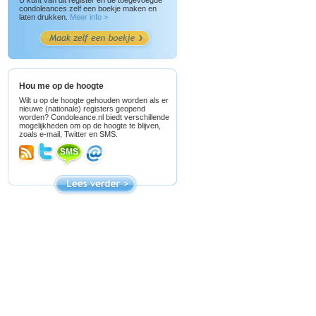
U kunt van dit register en de toegevoegde
condoleances zelf een boekje maken en
laten drukken.
Meer info >
Hou me op de hoogte
Wilt u op de hoogte gehouden worden als er
nieuwe (nationale) registers geopend
worden? Condoleance.nl biedt verschillende
mogelijkheden om op de hoogte te blijven,
zoals e-mail, Twitter en SMS.