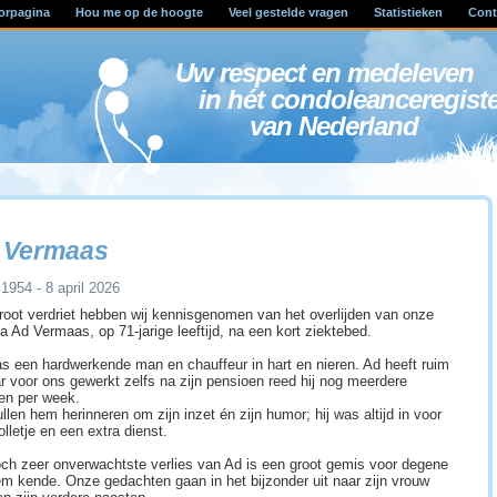
orpagina
Hou me op de hoogte
Veel gestelde vragen
Statistieken
Cont
Uw respect en medele
in hét condoleanceregist
van Nederland
 Vermaas
 1954 - 8 april 2026
root verdriet hebben wij kennisgenomen van het overlijden van onze
ga Ad Vermaas, op 71-jarige leeftijd, na een kort ziektebed.
s een hardwerkende man en chauffeur in hart en nieren. Ad heeft ruim
ar voor ons gewerkt zelfs na zijn pensioen reed hij nog meerdere
en per week.
llen hem herinneren om zijn inzet én zijn humor; hij was altijd in voor
lletje en een extra dienst.
och zeer onverwachtste verlies van Ad is een groot gemis voor degene
em kende. Onze gedachten gaan in het bijzonder uit naar zijn vrouw