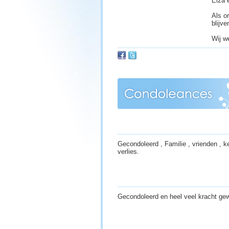
Elza 
Als or
blijv
Wij we
Gecondoleerd , Familie , vrienden , k
verlies.
Gecondoleerd en heel veel kracht gewe