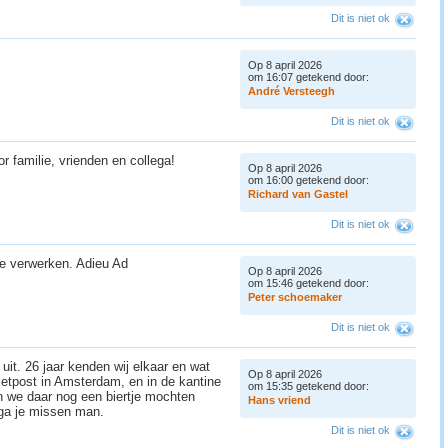
Dit is niet ok
Op 8 april 2026
om 16:07 getekend door:
A
n
d
r
é
V
e
r
s
t
e
e
g
h
Dit is niet ok
r familie, vrienden en collega!
Op 8 april 2026
om 16:00 getekend door:
R
i
c
h
a
r
d
v
a
n
G
a
s
t
e
l
Dit is niet ok
 te verwerken. Adieu Ad
Op 8 april 2026
om 15:46 getekend door:
P
e
t
e
r
s
c
h
o
e
m
a
k
e
r
Dit is niet ok
uit. 26 jaar kenden wij elkaar en wat
Op 8 april 2026
etpost in Amsterdam, en in de kantine
om 15:35 getekend door:
n we daar nog een biertje mochten
H
a
n
s
v
r
i
e
n
d
k ga je missen man.
Dit is niet ok