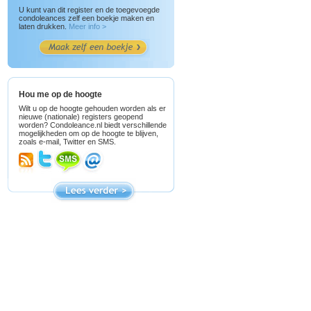
U kunt van dit register en de toegevoegde
condoleances zelf een boekje maken en
laten drukken.
Meer info >
Hou me op de hoogte
Wilt u op de hoogte gehouden worden als er
nieuwe (nationale) registers geopend
worden? Condoleance.nl biedt verschillende
mogelijkheden om op de hoogte te blijven,
zoals e-mail, Twitter en SMS.