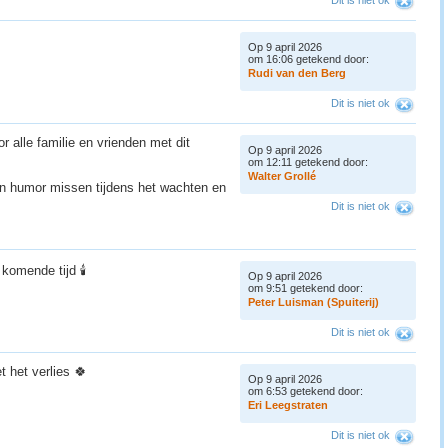
Dit is niet ok
Op 9 april 2026
om 16:06 getekend door:
R
u
d
i
v
a
n
d
e
n
B
e
r
g
Dit is niet ok
r alle familie en vrienden met dit
Op 9 april 2026
om 12:11 getekend door:
W
a
l
t
e
r
G
r
o
l
l
é
n humor missen tijdens het wachten en
Dit is niet ok
 komende tijd 🕯
Op 9 april 2026
om 9:51 getekend door:
P
e
t
e
r
L
u
i
s
m
a
n
(
S
p
u
i
t
e
r
i
j
)
Dit is niet ok
t het verlies 🍀
Op 9 april 2026
om 6:53 getekend door:
E
r
i
L
e
e
g
s
t
r
a
t
e
n
Dit is niet ok