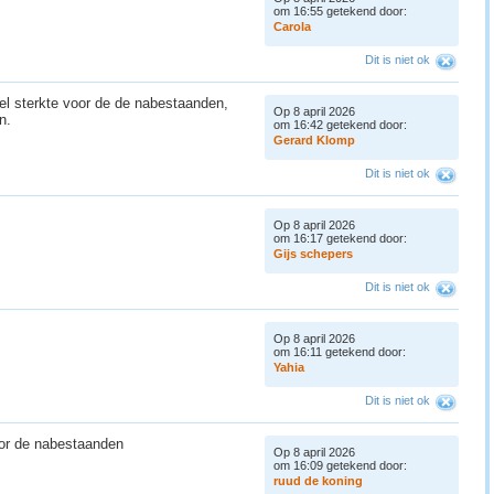
om 16:55 getekend door:
C
a
r
o
l
a
Dit is niet ok
eel sterkte voor de de nabestaanden,
Op 8 april 2026
an.
om 16:42 getekend door:
G
e
r
a
r
d
K
l
o
m
p
Dit is niet ok
Op 8 april 2026
om 16:17 getekend door:
G
i
j
s
s
c
h
e
p
e
r
s
Dit is niet ok
Op 8 april 2026
om 16:11 getekend door:
Y
a
h
i
a
Dit is niet ok
oor de nabestaanden
Op 8 april 2026
om 16:09 getekend door:
r
u
u
d
d
e
k
o
n
i
n
g