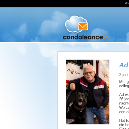
Vo
Ad
3 juni
Met g
colle
Ad wa
26 ja
nacht
We zu
een do
Het t
die h