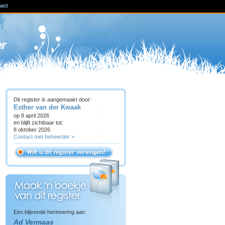
act
ven
er
Dit register is aangemaakt door:
Esther van der Kwaak
op 8 april 2026
en blijft zichtbaar tot:
8 oktober 2026
Contact met beheerder >
Een blijvende herinnering aan:
Ad Vermaas