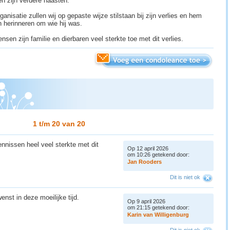
en zijn verdere naasten.
ganisatie zullen wij op gepaste wijze stilstaan bij zijn verlies en hem
en herinneren om wie hij was.
nsen zijn familie en dierbaren veel sterkte toe met dit verlies.
1 t/m 20 van
20
ennissen heel veel sterkte met dit
Op 12 april 2026
om 10:26 getekend door:
J
a
n
R
o
o
d
e
r
s
Dit is niet ok
nst in deze moeilijke tijd.
Op 9 april 2026
om 21:15 getekend door:
K
a
r
i
n
v
a
n
W
i
l
l
i
g
e
n
b
u
r
g