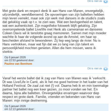
Dit is niet ok
Met grote dank en respect denk ik aan Hans van Manen, onvergetelijk,
uitzonderlijk, wereldberoemd. De opvoeringen van zijn balletten hebben
mijn leven verreikt, maar ook zijn werk met dansers in de studio's zoals
dat gelukkig vaak op t.v. te zien was. Wat een bevlogenheid en talent,
wat een authenticiteit. Zijn magnifieke fotowerk blijft gelukkig. Zijn
overrompelende ballet Live/life met Henk als cameraman en danseres
Coleen Davis wil ik tenslotte graag memoreren. Samen met mijn moeder
wachtte ik haar de volgende avond op aan de Amstel, om haar op
bescheiden afstand te bewonderen. Zij liep weg langs de rivier. Nu is
Hans vertrokken, maar wat fijn dat we zo lang van zijn talent en
persoonlijkheid mochten genieten. Allen die hem missen, wens ik
sterkte.
Op 6 januari 2026
om 22:53 getekend door:
P
a
u
l
i
n
e
v
a
n
B
e
n
t
h
e
m
Dit is niet ok
Vanaf het eerste ballet dat ik zag van Hans van Manen was ik 'verkocht.
Dt was Live/Life in Carré, als ik het me goed herinner in het kader van het
Holland Festival. De zaal zat niet (!) vol. Daarna heb ik en min toenmalige
partner het ballet nog een keer gezien, zo mooi vonden we het. En
daarna, bijna alle balletten. Onvergetelijke ervaringen waarvoor diep
respect en grote dank. Familie, vrienden en bekenden van Hans van
Manen: mijn innige deelneming.
Op 5 januari 2026
om 12:13 getekend door: