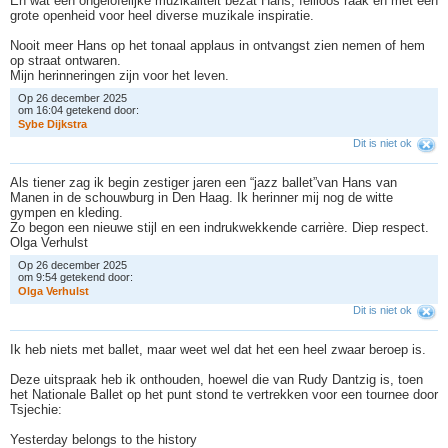
En wat een ongelofelijke muzikaliteit bezat Hans, feilloos raak en met een
grote openheid voor heel diverse muzikale inspiratie.
Nooit meer Hans op het tonaal applaus in ontvangst zien nemen of hem
op straat ontwaren.
Mijn herinneringen zijn voor het leven.
Op 26 december 2025
om 16:04 getekend door:
S
y
b
e
D
i
j
k
s
t
r
a
Dit is niet ok
Als tiener zag ik begin zestiger jaren een “jazz ballet”van Hans van
Manen in de schouwburg in Den Haag. Ik herinner mij nog de witte
gympen en kleding.
Zo begon een nieuwe stijl en een indrukwekkende carrière. Diep respect.
Olga Verhulst
Op 26 december 2025
om 9:54 getekend door:
O
l
g
a
V
e
r
h
u
l
s
t
Dit is niet ok
Ik heb niets met ballet, maar weet wel dat het een heel zwaar beroep is.
Deze uitspraak heb ik onthouden, hoewel die van Rudy Dantzig is, toen
het Nationale Ballet op het punt stond te vertrekken voor een tournee door
Tsjechie:
Yesterday belongs to the history