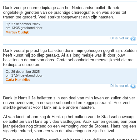
Dank voor je enorme bijdrage aan het Nederlandse ballet. Ik heb
ongelofelijk genoten van de prachtige choreografie, en was soms tot
tranen toe geroerd. Veel sterkte toegewenst aan zijn naasten.
Op 27 december 2025
om 13:35 getekend door:
M
a
r
t
i
j
n
O
u
d
i
j
k
Dit is niet ok
Dank vooral je prachtige balletten die in mijn geheugen gegrift zijn. Zelden
heeft kunst mij zo diep geraakt. Al als jong meisje was ik door jouw
balletten in de ban van dans. Grote schoonheid en menselijkheid die me
te diepste ontroeren.
Op 26 december 2025
om 17:54 getekend door:
C
a
r
l
a
H
e
n
d
r
i
k
s
Dit is niet ok
Dank je Hans!! Je balletten zijn een deel van mijn leven en zullen dat ver
en ver overleven, in eeuwige schoonheid en zeggingskracht. Heel veel
sterkte gewenst voor Hank en alle andere naasten.
Al van kinds af aan zag ik Henk op het balkon van de Stadsschouwburg
de balletten van Hans op video vastleggen. Vaak samen gezien, een paar
jaar geleden nog zittend op een verhoging voor de Stopera, Hans nog een
sigaretje rokend, voor een van de uitvoeringen in zijn Festival.