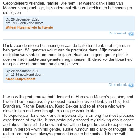
Gecondoleerd vrienden, familie, wie hem lief waren; dank Hans van
Maanen voor prachtige, bijzondere balletten en beelden en herinneringen
die blijven.
Op 29 december 2025
om 19:12 getekend door:
W
i
l
l
e
m
H
u
i
s
m
a
n
-
d
e
l
a
F
u
e
n
t
e
Dit is niet ok
Dank voor de mooie herinneringen aan de balletten die ik met mijn man
heb gezien. Wij genoten voluit van de prachtige dans. Mijn moeder
nodigden we vaak uit om mee te gaan. Haar kon je geen groter plezier
doen en het maakte ons genieten nog intenser. Ik denk vol dankbaarheid
terug dat we dit met haar mochten beleven.
Op 29 december 2025
om 11:36 getekend door:
K
l
a
a
s
D
u
i
j
v
e
l
s
h
o
f
f
Dit is niet ok
It was with great sorrow that I learned of Hans van Manen’s passing, and
I would like to express my deepest condolences to Henk van Dijk, Ted
Brandsen, Rachel Beaujean, Keso Dekker and to all those who were
close to him and who brought his unique work to life.
To experience Hans' work and him personally is among the most precious
experiences of my life. It has profoundly shaped my thinking about dance
and about life itself. To know that we will no longer be able to experience
Hans in person – with his gentle, subtle humour, his clarity of thought, his
radicalism that was always grounded in deep humanity – fills me with