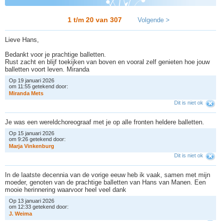
1 t/m 20 van
307
Volgende >
Lieve Hans,
Bedankt voor je prachtige balletten.
Rust zacht en blijf toekijken van boven en vooral zelf genieten hoe jouw
balletten voort leven. Miranda
Op 19 januari 2026
om 11:55 getekend door:
M
i
r
a
n
d
a
M
e
t
s
Dit is niet ok
Je was een wereldchoreograaf met je op alle fronten heldere balletten.
Op 15 januari 2026
om 9:26 getekend door:
M
a
r
j
a
V
i
n
k
e
n
b
u
r
g
Dit is niet ok
In de laatste decennia van de vorige eeuw heb ik vaak, samen met mijn
moeder, genoten van de prachtige balletten van Hans van Manen. Een
mooie herinnering waarvoor heel veel dank
Op 13 januari 2026
om 12:33 getekend door:
J
.
W
e
i
m
a