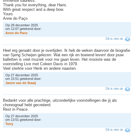
immense sadness.
Thank you for everything, dear Hans.
With great respect and a deep bow.
Yours
Anne do Paço
Op 28 december 2025
om 12:07 getekend door:
A
n
n
e
d
o
P
a
c
o
Dit is niet ok
Heel erg geraakt door je overlijden. Ik heb de weken daarvoor de biografie
van Sjeng Scheijen gelezen. Wat een rijk en boeiend leven! door jouw
balletten is veel muziek voor me gaan leven. Het mooiste was de
voorstelling Live met Coleen Davis in 1979.
Veel sterkte voor Henk en andere naasten.
Op 27 december 2025
om 15:51 getekend door:
J
a
n
n
e
v
a
n
d
e
S
t
a
a
i
j
Dit is niet ok
Bedankt voor alle prachtige, uitzonderlijke voorstellingen die jij als
choreograaf hebt gecreëerd.
Rest in Peace.
Op 27 december 2025
om 13:51 getekend door:
T
e
r
r
y
Dit is niet ok