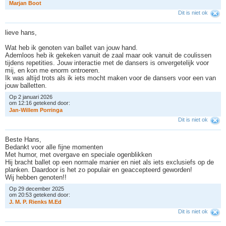
M
a
r
j
a
n
B
o
o
t
Dit is niet ok
lieve hans,
Wat heb ik genoten van ballet van jouw hand.
Ademloos heb ik gekeken vanuit de zaal maar ook vanuit de coulissen
tijdens repetities. Jouw interactie met de dansers is onvergetelijk voor
mij, en kon me enorm ontroeren.
Ik was altijd trots als ik iets mocht maken voor de dansers voor een van
jouw balletten.
Op 2 januari 2026
om 12:16 getekend door:
J
a
n
-
W
i
l
l
e
m
P
o
r
r
i
n
g
a
Dit is niet ok
Beste Hans,
Bedankt voor alle fijne momenten
Met humor, met overgave en speciale ogenblikken
Hij bracht ballet op een normale manier en niet als iets exclusiefs op de
planken. Daardoor is het zo populair en geaccepteerd geworden!
Wij hebben genoten!!
Op 29 december 2025
om 20:53 getekend door:
J
.
M
.
P
.
R
i
e
n
k
s
M
.
E
d
Dit is niet ok