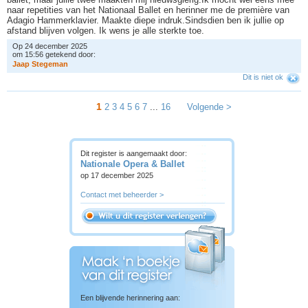
naar repetities van het Nationaal Ballet en herinner me de première van
Adagio Hammerklavier. Maakte diepe indruk.Sindsdien ben ik jullie op
afstand blijven volgen. Ik wens je alle sterkte toe.
Op 24 december 2025
om 15:56 getekend door:
J
a
a
p
S
t
e
g
e
m
a
n
Dit is niet ok
1
2
3
4
5
6
7
...
16
Volgende >
Dit register is aangemaakt door:
Nationale Opera & Ballet
op 17 december 2025
Contact met beheerder >
Een blijvende herinnering aan: