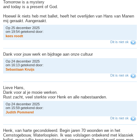
Tomorrow is a mystery
and today is a present of God.
Hoewel ik niets heb met ballet, heeft het overlijden van Hans van Manen
mij geraakt. Aangeraakt.
Op 25 december 2025
om 19:54 getekend door:
k
e
e
s
r
o
o
d
t
Dit is niet ok
Dank voor jouw werk en bijdrage aan onze cultuur
Op 24 december 2025
om 16:13 getekend door:
S
e
b
a
s
t
i
a
a
n
K
r
u
i
j
s
Dit is niet ok
Lieve Hans,
Dank voor al je mooie werken.
Rust zacht, veel sterkte voor Henk en alle nabestaanden.
Op 24 december 2025
om 15:59 getekend door:
J
u
d
i
t
h
P
o
m
m
e
r
e
l
Dit is niet ok
Henk, van harte gecondoleerd. Begin jaren 70 woonden we in het
Cemstogebouw, Waterlooplein. Ik was volslagen onbekend met klassiek
ballet, maar jullie twee maakten mij nieuwsgierig.Ik mocht wel eens mee