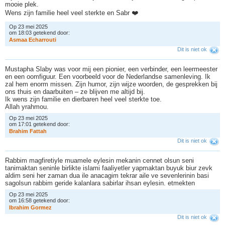
mooie plek.
Wens zijn familie heel veel sterkte en Sabr ❤️
Op 23 mei 2025
om 18:03 getekend door:
A
s
m
a
a
E
c
h
a
r
r
o
u
t
i
Dit is niet ok
Mustapha Slaby was voor mij een pionier, een verbinder, een leermeester
en een oomfiguur. Een voorbeeld voor de Nederlandse samenleving. Ik
zal hem enorm missen. Zijn humor, zijn wijze woorden, de gesprekken bij
ons thuis en daarbuiten – ze blijven me altijd bij.
Ik wens zijn familie en dierbaren heel veel sterkte toe.
Allah yrahmou.
Op 23 mei 2025
om 17:01 getekend door:
B
r
a
h
i
m
F
a
t
t
a
h
Dit is niet ok
Rabbim magfiretiyle muamele eylesin mekanin cennet olsun seni
tanimaktan seninle birlikte islami faaliyetler yapmaktan buyuk biur zevk
aldim seni her zaman dua ile anacagim tekrar aile ve sevenlerinin basi
sagolsun rabbim geride kalanlara sabirlar ihsan eylesin. etmekten
Op 23 mei 2025
om 16:58 getekend door:
I
b
r
a
h
i
m
G
o
r
m
e
z
Dit is niet ok