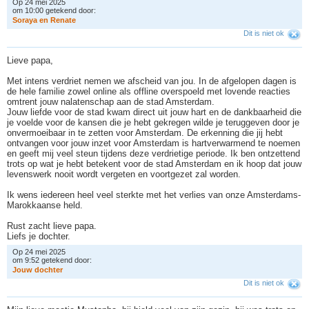
Op 24 mei 2025
om 10:00 getekend door:
S
o
r
a
y
a
e
n
R
e
n
a
t
e
Dit is niet ok
Lieve papa,
Met intens verdriet nemen we afscheid van jou. In de afgelopen dagen is
de hele familie zowel online als offline overspoeld met lovende reacties
omtrent jouw nalatenschap aan de stad Amsterdam.
Jouw liefde voor de stad kwam direct uit jouw hart en de dankbaarheid die
je voelde voor de kansen die je hebt gekregen wilde je teruggeven door je
onvermoeibaar in te zetten voor Amsterdam. De erkenning die jij hebt
ontvangen voor jouw inzet voor Amsterdam is hartverwarmend te noemen
en geeft mij veel steun tijdens deze verdrietige periode. Ik ben ontzettend
trots op wat je hebt betekent voor de stad Amsterdam en ik hoop dat jouw
levenswerk nooit wordt vergeten en voortgezet zal worden.
Ik wens iedereen heel veel sterkte met het verlies van onze Amsterdams-
Marokkaanse held.
Rust zacht lieve papa.
Liefs je dochter.
Op 24 mei 2025
om 9:52 getekend door:
J
o
u
w
d
o
c
h
t
e
r
Dit is niet ok