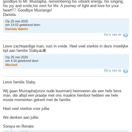
goodbye to Mr. Mustapha, remembering his vibrant energy, his singing,
his joy and smile,his zest for life. A journey of light and love for your
heart!🤍 Goodbye Mustangs!
Daniela.
Op 25 mei 2025
om 14:02 getekend door:
D
a
n
i
e
l
a
V
a
l
e
r
i
o
Dit is niet ok
Lieve zachtaardige man, rust in vrede. Heel veel sterkte in deze moeilijke
tijd aan familie Slaby🙏🏽
Op 25 mei 2025
om 4:16 getekend door:
M
i
t
c
h
e
l
l
Dit is niet ok
Lieve familie Slaby.
Wij gaan Mustapha(onze oude buurman) herinneren als een hele lieve
man, die altijd een praatje met ons maakte.hierdoor hebben we hele
mooie momenten gekent met de familie.
Heel veel sterkte voor jullie.
We denken aan jullie.
Soraya en Renate