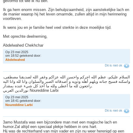
gevormd tot wie ik nu ben.
Ik ga hem enorm missen. Zijn behulpzaamheid, zijn aanstekelijke lach en
de manier waarop hij het leven omarmde, zullen altijd in mijn herinnering
voortleven.
Ik wens jou en je familie heel veel sterkte in deze moeilijke tijd.
Met oprechte deelneming,
Abdelwahed Chekhchar
Op 23 mei 2025
om 18:52 getekend door:
A
b
d
e
l
w
a
h
e
d
Dit is niet ok
السلام عليكم، عظم الله اجركم واحسن الله عزاكم وغفر الله لصديقنا مصطفى،
واسكنه فسيح جناته ويلهم أهله وذويه و أصدقائه الصبر والسلوان وانا لله وانا اليه
راجعون لله ما أعطى ولله ما أخذ كل شيء عنده بمقدار.
نورالدين العربي Noureddine Larbi
Op 23 mei 2025
om 18:41 getekend door:
N
o
u
r
e
d
d
i
n
e
L
a
r
b
i
Dit is niet ok
3amo Mustafa was een bijzondere man met een magische lach en
humor.Zal altijd een speciaal plekje hebben in ons hart.
Hij was de rechterhand van mijn vader en zijn nu weer herenigd op een