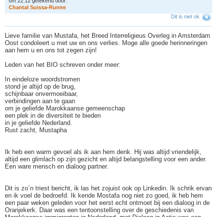
om 22:12 getekend door:
C
h
a
n
t
a
l
S
u
i
s
s
a
-
R
u
n
n
e
Dit is niet ok
Lieve familie van Mustafa, het Breed Interreligieus Overleg in Amsterdam
Oost condoleert u met uw en ons verlies. Moge alle goede herinneringen
aan hem u en ons tot zegen zijn!
Leden van het BIO schreven onder meer:
In eindeloze woordstromen
stond je altijd op de brug,
schijnbaar onvermoeibaar,
verbindingen aan te gaan
om je geliefde Marokkaanse gemeenschap
een plek in de diversiteit te bieden
in je geliefde Nederland.
Rust zacht, Mustapha
Ik heb een warm gevoel als ik aan hem denk. Hij was altijd vriendelijk,
altijd een glimlach op zijn gezicht en altijd belangstelling voor een ander.
Een ware mensch en dialoog partner.
Dit is zo´n triest bericht, ik las het zojuist ook op Linkedin. Ik schrik ervan
en ik voel de bedroefd. Ik kende Mostafa nog niet zo goed, ik heb hem
een paar weken geleden voor het eerst echt ontmoet bij een dialoog in de
Oranjekerk. Daar was een tentoonstelling over de geschiedenis van