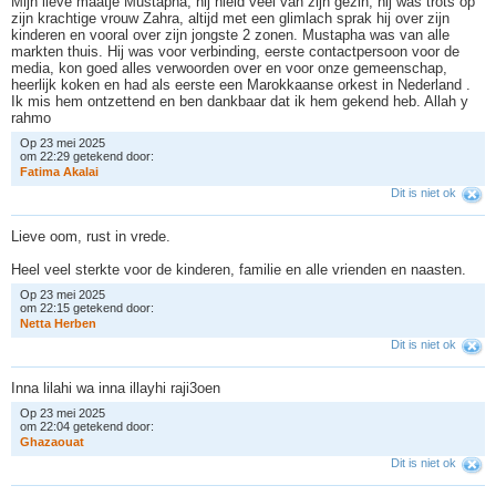
Mijn lieve maatje Mustapha, hij hield veel van zijn gezin, hij was trots op
zijn krachtige vrouw Zahra, altijd met een glimlach sprak hij over zijn
kinderen en vooral over zijn jongste 2 zonen. Mustapha was van alle
markten thuis. Hij was voor verbinding, eerste contactpersoon voor de
media, kon goed alles verwoorden over en voor onze gemeenschap,
heerlijk koken en had als eerste een Marokkaanse orkest in Nederland .
Ik mis hem ontzettend en ben dankbaar dat ik hem gekend heb. Allah y
rahmo
Op 23 mei 2025
om 22:29 getekend door:
F
a
t
i
m
a
A
k
a
l
a
i
Dit is niet ok
Lieve oom, rust in vrede.
Heel veel sterkte voor de kinderen, familie en alle vrienden en naasten.
Op 23 mei 2025
om 22:15 getekend door:
N
e
t
t
a
H
e
r
b
e
n
Dit is niet ok
Inna lilahi wa inna illayhi raji3oen
Op 23 mei 2025
om 22:04 getekend door:
G
h
a
z
a
o
u
a
t
Dit is niet ok