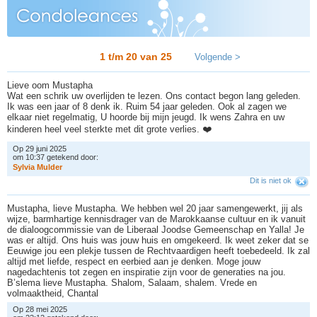
1 t/m 20 van
25
Volgende >
Lieve oom Mustapha
Wat een schrik uw overlijden te lezen. Ons contact begon lang geleden.
Ik was een jaar of 8 denk ik. Ruim 54 jaar geleden. Ook al zagen we
elkaar niet regelmatig, U hoorde bij mijn jeugd. Ik wens Zahra en uw
kinderen heel veel sterkte met dit grote verlies. ❤️
Op 29 juni 2025
om 10:37 getekend door:
S
y
l
v
i
a
M
u
l
d
e
r
Dit is niet ok
Mustapha, lieve Mustapha. We hebben wel 20 jaar samengewerkt, jij als
wijze, barmhartige kennisdrager van de Marokkaanse cultuur en ik vanuit
de dialoogcommissie van de Liberaal Joodse Gemeenschap en Yalla! Je
was er altijd. Ons huis was jouw huis en omgekeerd. Ik weet zeker dat se
Eeuwige jou een plekje tussen de Rechtvaardigen heeft toebedeeld. Ik zal
altijd met liefde, respect en eerbied aan je denken. Moge jouw
nagedachtenis tot zegen en inspiratie zijn voor de generaties na jou.
B’slema lieve Mustapha. Shalom, Salaam, shalem. Vrede en
volmaaktheid, Chantal
Op 28 mei 2025