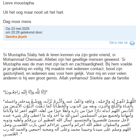
Lieve moustapha.
Uit het oog maar nooit uit het hart.
Dag mooi mens.
Op 23 mei 2025
om 20:28 getekend door:
S
a
n
d
r
a
j
b
y
e
h
Dit is niet ok
Si Mustapha Slaby heb ik leren kennen via zijn grote vriend, si
Mohammad Cherouati. Allebei zijn het gewillige mensen geweest. Si
Mustapha was de man met zijn lach en zachtaardigheid. Bij hem voelde
je je gelukkig en veilig. Hij maakte met iedereen contact, bood zijn
gastvrijheid, en iedereen was voor hem gelijk. Voor mij en voor velen
anderen is hij een groot gemis. Allah yerhamou! Sterkte aan de familie
‎*{إنَّا لِلَّه ِوَإنَّا إِلَيْهِ رَاجِعُـونَ}*
‎*اللَّهُـمَّ اغْفِـرْ لَه وَارْحَمْه ، وَعَافِه وَاعْفُ عنه، وَأَكْـرِمْ نُزُلَـه، وَوَسِّـعْ مدخله، واغسله
بِالْمَـاءِ وَالثَّـلْجِ وَالْبَـرَد، ونقه مِنَ الذنوب والْخَطَـايَا كَمَا نَـقَّيْتَ الـثَّوْبَ الأَبْيَـضَ مِنَ
الدَّنَـس اللهم أبدله دارًا خيرًا من داره وأهلًا خيرًا من أهله، اللهم اغفر لنا ولآبائنا
وأمهاتنا ولجميع موتى المسلمين آمين،لله ما أخذ وله ما اعطى وكل شيء عنده
لأجل مسمىً فلتصبروا والتحتسبو، أسأل الله العظيم أن يرزقكم وأهليه وذويه
الصبر والسلوان عظم الله أجركم وأحسن عزاءكم آمين يارب العَٰلميــن.وصل
اللهم وسلم على سيدنا وحبيبنا محمد وعلَى آله وصحبه أجمعين والحمد لله رب
العَٰلميــن .*