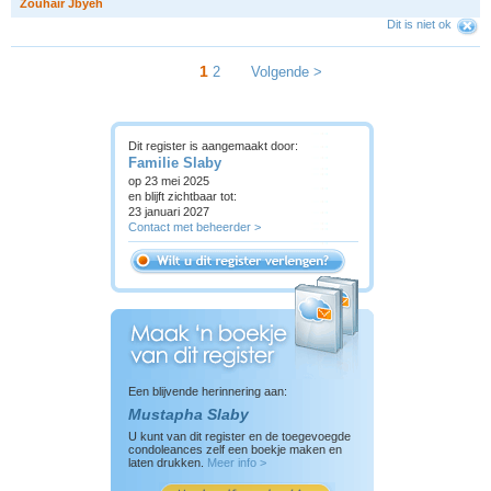
Z
o
u
h
a
i
r
J
b
y
e
h
Dit is niet ok
1
2
Volgende >
Dit register is aangemaakt door:
Familie Slaby
op 23 mei 2025
en blijft zichtbaar tot:
23 januari 2027
Contact met beheerder >
Een blijvende herinnering aan:
Mustapha Slaby
U kunt van dit register en de toegevoegde
condoleances zelf een boekje maken en
laten drukken.
Meer info >