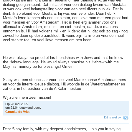
Marokkaanse immigranten in Nederland, met Dialoog in Actie was een
dialoog georganiseerd. Dat initiatief voor een dialoog kwam van Mostafa,
er was ook veel belangstelling voor van een heel divers publiek. Dat is
denk ik sprekend voor Mostafa, hij was een verbinder. Daar heb ik
Mostafa leren kennen als een inspirator, een lieve man met een groot hart
voor mensen en voor Amsterdam. Het is heel erg jammer voor ons
allemaal in Amsterdam, moslims en niet-moslim, dat deze man ons
ontnomen is. Hij had volgens mij - en ik denk dat hij dat ook zo zag - nog
zoveel te doen op deze aardkloot. Ik wens zijn familie en vrienden heel
veel sterkte toe, en veel lieve mensen om hen heen.
He was always so proud of his friendships with Jews and that he knew
the Hebrew language. He would always practise his Hebrew with me.
May his memory be for blessings! Omein
Slaby was een steunpilaar voor heel veel Marokkaanse Amsterdammers
en voor de interreligieuze dialoog. Hij woonde in de Watergraafsmeer en
zat o.a. in het bestuur van de AlKabir moskee
Wij zullen hem zeer missen!
Op 28 mei 2025
om 21:04 getekend door:
G
r
e
t
e
k
e
d
e
V
r
i
e
s
Dit is niet ok
Dear Slaby family, with my deepest condolences, I join you in saying